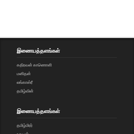
இணையத்தளங்கள்
கதிரவன் காணொளி
மனிதன்
லங்காஸ்ரீ
தமிழ்வின்
இணையத்தளங்கள்
தமிழ்மிரர்