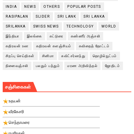
INDIA
NEWS
OTHERS
POPULAR POSTS
RASIPALAN
SLIDER
SRI LANK
SRI LANKA
SRILANKA
SWISS NEWS
TECHNOLOGY
WORLD
இந்தியா
இலங்கை
கட்டுரை
கண்ணீர் அஞ்சலி
கதிரவன் உலா
கதிரவன் களஞ்சியம்
கவிதைத் தோட்டம்
சிறப்பு செய்திகள்
சினிமா
சுவிட்சர்லாந்து
தொழில்நுட்பம்
நினைவஞ்சலி
பலதும் பத்தும்
மரண அறிவித்தல்
ஜோதிடம்
சஞ்சிகைகள்
உதயன்
வீரகேசரி
செந்தாமரை
ஈழநேசன்