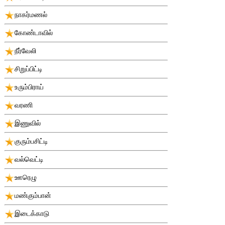
நாகர்மணல்
கோண்டாவில்
நீர்வேலி
சிறுப்பிட்டி
உரும்பிராய்
வரணி
இணுவில்
குரும்பசிட்டி
வல்வெட்டி
ஊரெழு
மண்கும்பான்
இடைக்காடு