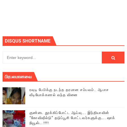
DISQUS SHORTNAME
பிரபலமானவை
ரவுடி பேபிக்கு நடந்த தரமான சம்பவம்.. ஆபாச
வீடியோக்களால் வந்த வினை
குண்டை தூக்கிப்போட்ட ஆய்வு…. இந்தியாவின்
“கோவிஷீல்டு” தடுப்பூசி போட்டவர்களுக்கு…. ஷாக்
நியூஸ்….!!!!