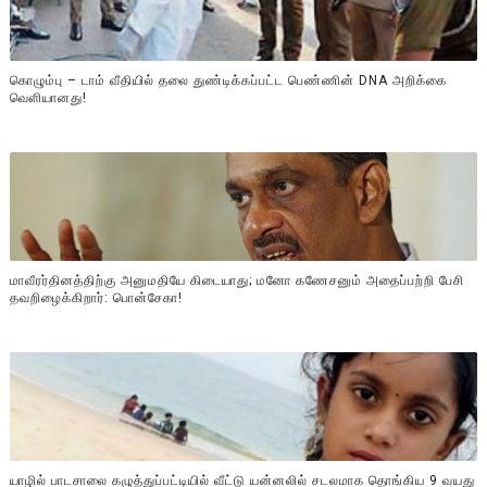
கொழும்பு – டாம் வீதியில் தலை துண்டிக்கப்பட்ட பெண்ணின் DNA அறிக்கை
வௌியானது!
மாவீரர்தினத்திற்கு அனுமதியே கிடையாது; மனோ கணேசனும் அதைப்பற்றி பேசி
தவறிழைக்கிறார்: பொன்சேகா!
யாழில் பாடசாலை கழுத்துப்பட்டியில் வீட்டு யன்னலில் சடலமாக தொங்கிய 9 வயது