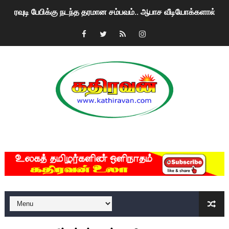
ரவுடி பேபிக்கு நடந்த தரமான சம்பவம்.. ஆபாச வீடியோக்களால் வ
காணாமல் போகும் பிள்ளையார்கள்!
குண்டை தூக்கிப்போட்ட ஆய்வு…. இந்தியாவின் “கோவிஷீல்டு” தடுப
யாழில் தமிழின தலைவர் பிரபாகரனின் பிறந்தநாளை கொண்டாடிய
ஏர்போர்ட்டில் உதைத்த நபர் யார், என்ன நடந்தது?: உண்மையை ச
சீனா இலங்கையிடம் 8 மில்லியன் அமெரிக்க டொலர் நட்டஈடு கோர
MKRdezign
01/11/2021 Scotland ல் நடைபெறும் கண்டனப் போராட்டத்திற
பாலச்சந்திரன் மற்றும் தன்னிடம் படித்த மாணவர்கள் தொடர்பில் ந
பிரிட்டனால் கடத்தப்படும் நிலையில் இலங்கைத் தமிழ் குடும்பம்!!
வர்ராரு...வர்ராரு... அண்ணாத்த : ரஜினிக்காக இலங்கை பாடலாசிர