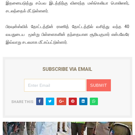
இதனையடுத்து சம்பவ இடத்திற்கு விரைந்த மஸ்கெலியா பொலிஸார்,
வலிமை தான் அஜித் திரைப்பயணத்திலே அதிக காலெக்ஷன் செய்த த
சடலத்தைக் மீட்டுள்ளனர்.
அல்வா கொடுக்கின்றது இலங்கை!
பிரவுன்ஸ்விக் தோட்டத்தின் ராணித் தோட்டத்தில் வசித்து வந்த 40
வயதுடைய மூன்று பிள்ளைகளின் தந்தையான சூரியகுமார் என்பவேரே
2ஆம் நாள் உக்ரைன் யுத்தம்!! எங்களைத் தனிமையில் விட்டுவிட்டுன
இவ்வாறு சடலமாக மீட்கப்பட்டுள்ளார்.
கதிரவன் வாசகர்களுக்கு இனிய பொங்கல் புத்தாண்டு நல்வாழ்த்
மகிந்த ராஜபக்சே பதவி விலக திட்டம்?
SUBSCRIBE VIA EMAIL
SHARE THIS: