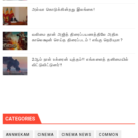
அல்வா கொடுக்கின்றது இலங்கை!
வலிமை தான் அஜித் திரைப்பயணத்திலே அதிக
காலெக்ஷன் செய்த திரைப்படம் ! எங்கு தெரியுமா?
2ஆம் நாள் உக்ரைன் யுத்தம்!! எங்களைத் தனிமையில்
விட்டுவிட்டுனர்!!
CATEGORIES
ANNMEKAM
CINEMA
CINEMA NEWS
COMMON