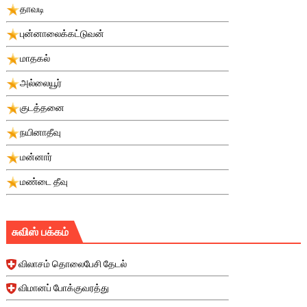
தாவடி
புன்னாலைக்கட்டுவன்
மாதகல்
அல்லையூர்
குடத்தனை
நயினாதீவு
மன்னார்
மண்டை தீவு
சுவிஸ் பக்கம்
விலாசம் தொலைபேசி தேடல்
விமானப் போக்குவரத்து