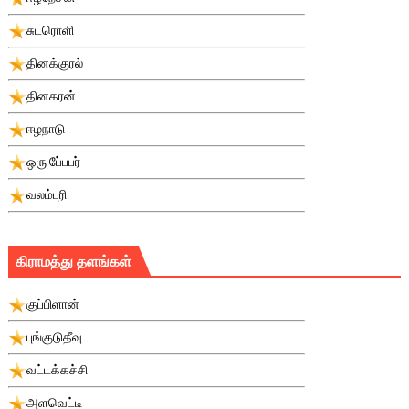
சுடரொளி
தினக்குரல்
தினகரன்
ஈழநாடு
ஒரு பே்பபர்
வலம்புரி
கிராமத்து தளங்கள்
குப்பிளான்
புங்குடுதீவு
வட்டக்கச்சி
அளவெட்டி