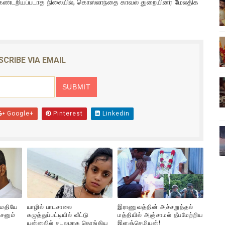
ண்டறியப்படாத நிலையில், கொஸ்லாந்தை காவல் துறையினர் மேலதிக
ொதுச் சபை கூட்டத்தில் இன்று உரை
வீடியோ)
்திலே அதிக காலெக்ஷன் செய்த திரைப்படம் ! எங்கு தெரியுமா?
SCRIBE VIA EMAIL
ை!
ங்களைத் தனிமையில் விட்டுவிட்டுனர்!!
Google+
Pinterest
Linkedin
ுமதியே
யாழில் பாடசாலை
இராணுவத்தின் அச்சறுத்தல்
சனும்
கழுத்துப்பட்டியில் வீட்டு
மத்தியில் அஞ்சாமல் தீபமேற்றிய
யன்னலில் சடலமாக தொங்கிய
இளஞ்செழியன்!