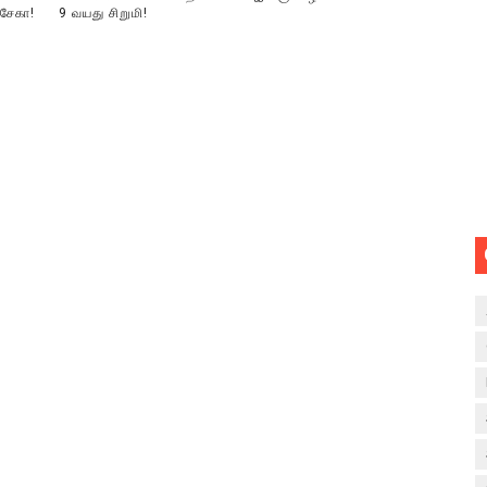
்சேகா!
9 வயது சிறுமி!