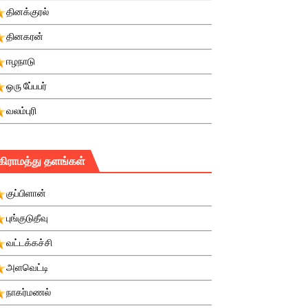
தினக்குரல்
தினகரன்
ஈழநாடு
ஒரு பே்பபர்
வலம்புரி
கிராமத்து தளங்கள்
குப்பிளான்
புங்குடுதீவு
வட்டக்கச்சி
அளவெட்டி
நாகர்மணல்