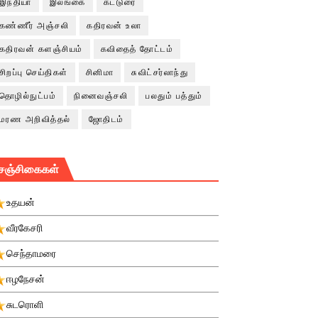
இந்தியா
இலங்கை
கட்டுரை
கண்ணீர் அஞ்சலி
கதிரவன் உலா
கதிரவன் களஞ்சியம்
கவிதைத் தோட்டம்
சிறப்பு செய்திகள்
சினிமா
சுவிட்சர்லாந்து
தொழில்நுட்பம்
நினைவஞ்சலி
பலதும் பத்தும்
மரண அறிவித்தல்
ஜோதிடம்
சஞ்சிகைகள்
உதயன்
வீரகேசரி
செந்தாமரை
ஈழநேசன்
சுடரொளி