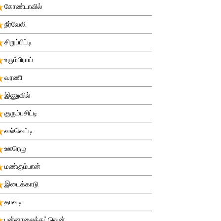
கோண்டாவில்
நீர்வேலி
சிறுப்பிட்டி
உரும்பிராய்
வரணி
இணுவில்
குரும்பசிட்டி
வல்வெட்டி
ஊரெழு
மண்கும்பான்
இடைக்காடு
தாவடி
புன்னாலைக்கட்டுவன்