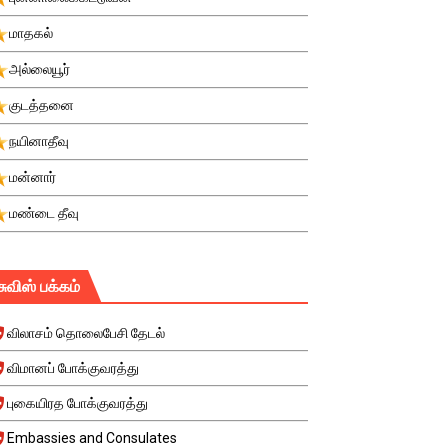
மாதகல்
அல்லையூர்
குடத்தனை
நயினாதீவு
மன்னார்
மண்டை தீவு
சுவிஸ் பக்கம்
விலாசம் தொலைபேசி தேடல்
விமானப் போக்குவரத்து
புகையிரத போக்குவரத்து
Embassies and Consulates