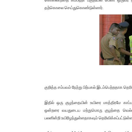
பிரிட்டனால் கடத்தப்படும் நிலை
தற்கொலை செய்துகொண்டுள்ளார்.
வர்ராரு...வர்ராரு... அண்ணாத்த
கைது செய்யப்பட்ட இளைஞன் உயி
தடுப்பூசியை பெற்றுக் கொள்ளக்
சிறுமியை பாலியல் வன்கொடும
பிரபல நடிகை தூக்கிட்டு தற்க
வடிவேலுவுக்கு நீதிமன்றம் விதித
குறித்த சம்பவம் நேற்று பிற்பகல் இடம்பெற்றதாக தெரி
தியாகதீபம் லெப்.கேணல் திலீபன
இதில் ஒரு குழந்தையின் உயிரை மாத்திரமே காப்ப
ஒன்றரை வயதுடைய மற்றுமொரு குழந்தை வெல்லவ
ஐ.நா முன்றலில் சீரற்ற காலநிலைய
பலனின்றி உயிரிழந்துள்ளதாகவும் தெரிவிக்கப்பட்டுள்ள
இளையராஜா – கமல் அவசர சந்திப