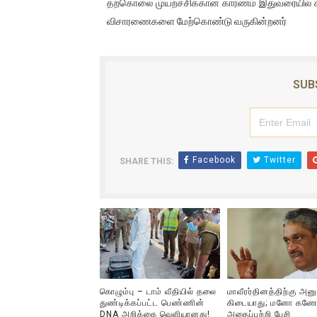
தற்கொலை முயற்ச்சிக்கான காரணம் இதுவரையில் க
ஜனாதிபதி ஐக்கிய நாடுகளின் ப
விசாரணைகளை மேற்கொண்டு வருகின்றனர்
32 CM விநோத கன்றுக்குட்டி! (
வலிமை தான் அஜித் திரைப்பயணத
SUB
அல்வா கொடுக்கின்றது இலங்க
2ஆம் நாள் உக்ரைன் யுத்தம்!! எ
Facebook
Twitter
SHARE THIS:
கொழும்பு – டாம் வீதியில் தலை
மாவீரர்தினத்திற்கு அன
துண்டிக்கப்பட்ட பெண்ணின்
கிடையாது; மனோ கணே
DNA அறிக்கை வௌியானது!
அதைப்பற்றி பேசி