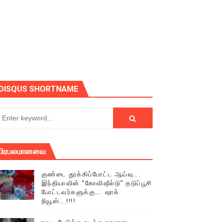
DISQUS SHORTNAME
பிரபலமானவை
் (செய்தியும்,படங்களும்..)
குண்டை தூக்கிப்போட்ட ஆய்வு….
இந்தியாவின் “கோவிஷீல்டு” தடுப்பூசி
டத்தில் திரண்ட தமிழ்மக்கள்!!
போட்டவர்களுக்கு…. ஷாக்
நியூஸ்….!!!!