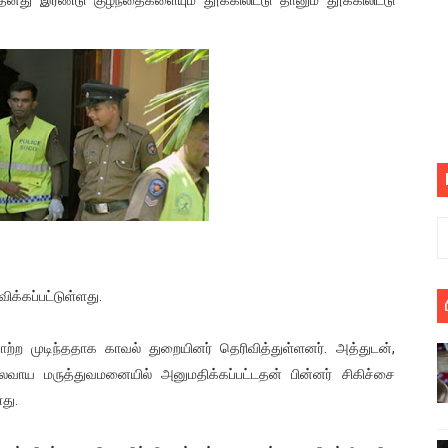
யில் இலங்கைத் தமிழ் குடும்பம்!! நடந்தது என்ன
 : ரஜினிக்காக இலங்கை பாடலாசிரியர் வெளியிட்ட...
ரிழப்பு - கொதித்தெழுந்த பிரதேசவாசிகள்!
 கூடிய இடங்கள்...
ை செய்த முதியவருக்கு வழங்கப்பட்ட தண்டனை
ொலை!
்துள்ள அதிரடி உத்தரவு!
விக்கப்பட்டுள்ளது.
், கேணல் சங்கர் ஆகியோரின் நினைவெழுச்சி நாள் - 26.09.2021 சுவிஸ
ாற்ற முடிந்ததாக காவல் துறையினர் தெரிவித்துள்ளனர். அத்துடன்,
ாய மருத்துவமனையில் அனுமதிக்கப்பட்டதன் பின்னர் சிகிச்சை
ிலும் தமிழின அழிப்பிற்கு நீதி கேட்டு நடைபெற்ற கவனயீர்ப்புப் போராட்
து.
்பு (படங்கள், விடியோ)