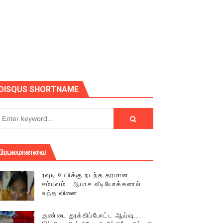
ோடு அழைக்கின்றோம்.
DISQUS SHORTNAME
பிரபலமானவை
ரவுடி பேபிக்கு நடந்த தரமான
சம்பவம்.. ஆபாச வீடியோக்களால்
வந்த வினை
் (செய்தியும்,படங்களும்..)
குண்டை தூக்கிப்போட்ட ஆய்வு….