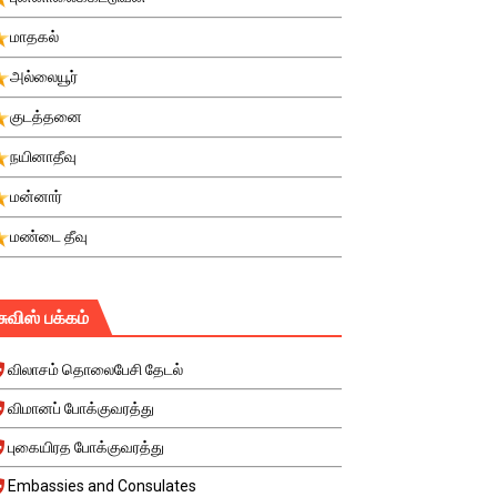
மாதகல்
அல்லையூர்
குடத்தனை
நயினாதீவு
மன்னார்
மண்டை தீவு
சுவிஸ் பக்கம்
விலாசம் தொலைபேசி தேடல்
விமானப் போக்குவரத்து
புகையிரத போக்குவரத்து
Embassies and Consulates