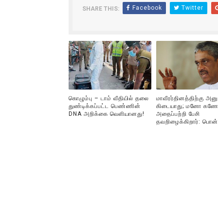
Facebook
Twitter
SHARE THIS:
ஐ.நா முன்றலில் சீரற்ற காலநிலைய
இளையராஜா – கமல் அவசர சந்திப
ஜனாதிபதி ஐக்கிய நாடுகளின் ப
32 CM விநோத கன்றுக்குட்டி! (
கொழும்பு – டாம் வீதியில் தலை
மாவீரர்தினத்திற்கு அன
வலிமை தான் அஜித் திரைப்பயணத
துண்டிக்கப்பட்ட பெண்ணின்
கிடையாது; மனோ கணே
DNA அறிக்கை வௌியானது!
அதைப்பற்றி பேசி
தவறிழைக்கிறார்: பொன