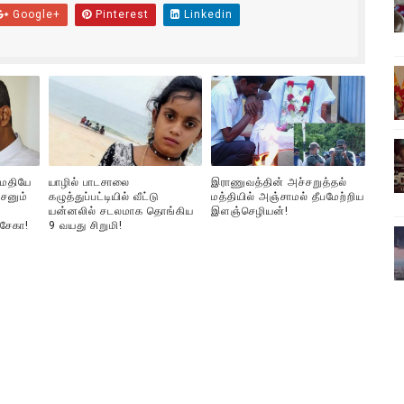
Google+
Pinterest
Linkedin
ிலும் தமிழின அழிப்பிற்கு நீதி கேட்டு நடைபெற்ற கவனயீர்ப்புப் போராட்
்பு (படங்கள், விடியோ)
ொதுச் சபை கூட்டத்தில் இன்று உரை
வீடியோ)
ுமதியே
யாழில் பாடசாலை
இராணுவத்தின் அச்சறுத்தல்
்திலே அதிக காலெக்ஷன் செய்த திரைப்படம் ! எங்கு தெரியுமா?
சனும்
கழுத்துப்பட்டியில் வீட்டு
மத்தியில் அஞ்சாமல் தீபமேற்றிய
யன்னலில் சடலமாக தொங்கிய
இளஞ்செழியன்!
்சேகா!
9 வயது சிறுமி!