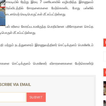
சாவடியில் நேற்று இரவு 7 மணியளவில் வழிமறித்த இராணுவம்
பெறும் கண்டனப் போராட்டத்திற்கு கலந்துகொள்ளுமாறு அன்புரிமைய
அவ்விடத்தில் சோதனைகளை மேற்கொண்ட போது பஸ்ஸில்
டைனமெற் வெடிபொருட்கள் மீட்கப்பட்டுள்ளது.
் படித்த மாணவர்கள் தொடர்பில் நாடாளுமன்றத்தில் பகிரங்க கேள்வி
பஸ் உரிமை கோரப்படாமலிருந்த பொதியினை பரிசோதனை செய்த
யில் இலங்கைத் தமிழ் குடும்பம்!! நடந்தது என்ன
ொருள் மீட்கப்பட்டுள்ளது.
 : ரஜினிக்காக இலங்கை பாடலாசிரியர் வெளியிட்ட...
தி மற்றும் நடத்துனரைம் இராணுவத்தினர் செட்டிக்குளம் பொலிஸிடம்
ரிழப்பு - கொதித்தெழுந்த பிரதேசவாசிகள்!
 கூடிய இடங்கள்...
ணைகளை செட்டிக்குளம் பொலிஸார் விசாரணைகளை மேற்கொண்டு
ை செய்த முதியவருக்கு வழங்கப்பட்ட தண்டனை
ொலை!
SCRIBE VIA EMAIL
்துள்ள அதிரடி உத்தரவு!
், கேணல் சங்கர் ஆகியோரின் நினைவெழுச்சி நாள் - 26.09.2021 சுவிஸ