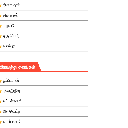
தினக்குரல்
தினகரன்
ஈழநாடு
ஒரு பே்பபர்
வலம்புரி
கிராமத்து தளங்கள்
குப்பிளான்
புங்குடுதீவு
வட்டக்கச்சி
அளவெட்டி
நாகர்மணல்