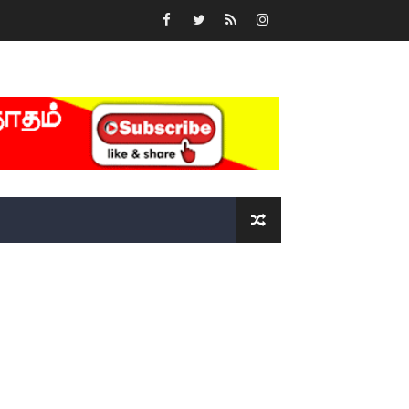
்….!!!!