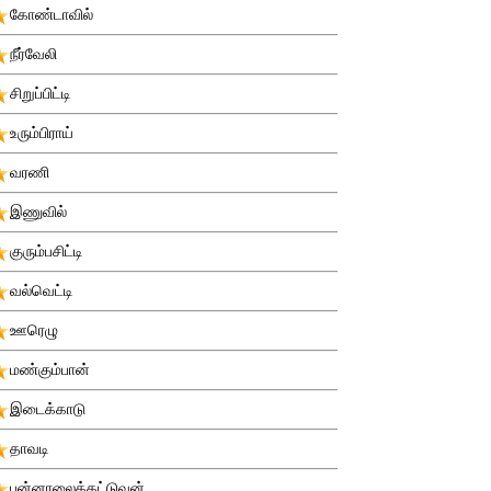
கோண்டாவில்
நீர்வேலி
சிறுப்பிட்டி
உரும்பிராய்
வரணி
இணுவில்
குரும்பசிட்டி
வல்வெட்டி
ஊரெழு
மண்கும்பான்
இடைக்காடு
தாவடி
புன்னாலைக்கட்டுவன்