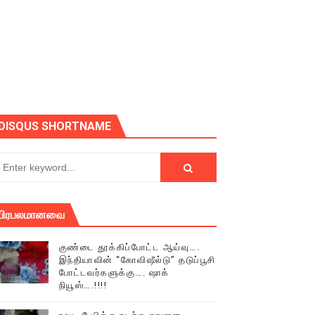
ோடு அழைக்கின்றோம்.
DISQUS SHORTNAME
பிரபலமானவை
குண்டை தூக்கிப்போட்ட ஆய்வு….
இந்தியாவின் “கோவிஷீல்டு” தடுப்பூசி
போட்டவர்களுக்கு…. ஷாக்
நியூஸ்….!!!!
் (செய்தியும்,படங்களும்..)