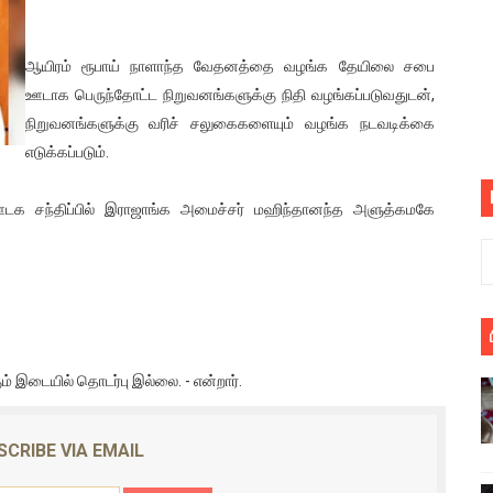
பெறும் கண்டனப் போராட்டத்திற்கு கலந்துகொள்ளுமாறு அன்புரிமைய
ஆயிரம் ரூபாய் நாளாந்த வேதனத்தை வழங்க தேயிலை சபை
் படித்த மாணவர்கள் தொடர்பில் நாடாளுமன்றத்தில் பகிரங்க கேள்வி
ஊடாக பெருந்தோட்ட நிறுவனங்களுக்கு நிதி வழங்கப்படுவதுடன்,
நிறுவனங்களுக்கு வரிச் சலுகைகளையும் வழங்க நடவடிக்கை
யில் இலங்கைத் தமிழ் குடும்பம்!! நடந்தது என்ன
எடுக்கப்படும்.
 : ரஜினிக்காக இலங்கை பாடலாசிரியர் வெளியிட்ட...
ஊடக சந்திப்பில் இராஜாங்க அமைச்சர் மஹிந்தானந்த அளுத்கமகே
ரிழப்பு - கொதித்தெழுந்த பிரதேசவாசிகள்!
 கூடிய இடங்கள்...
ை செய்த முதியவருக்கு வழங்கப்பட்ட தண்டனை
ொலை!
ும் இடையில் தொடர்பு இல்லை. - என்றார்.
்துள்ள அதிரடி உத்தரவு!
SCRIBE VIA EMAIL
், கேணல் சங்கர் ஆகியோரின் நினைவெழுச்சி நாள் - 26.09.2021 சுவிஸ