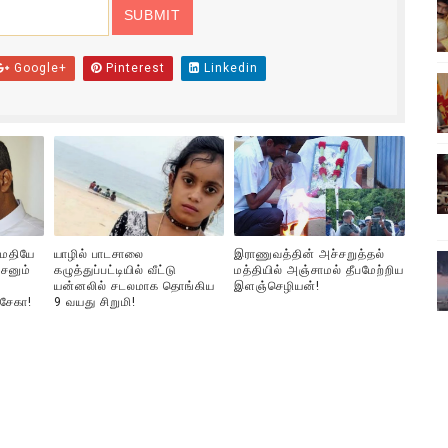
ிலும் தமிழின அழிப்பிற்கு நீதி கேட்டு நடைபெற்ற கவனயீர்ப்புப் போராட்
Google+
Pinterest
Linkedin
்பு (படங்கள், விடியோ)
ொதுச் சபை கூட்டத்தில் இன்று உரை
வீடியோ)
்திலே அதிக காலெக்ஷன் செய்த திரைப்படம் ! எங்கு தெரியுமா?
ுமதியே
யாழில் பாடசாலை
இராணுவத்தின் அச்சறுத்தல்
சனும்
கழுத்துப்பட்டியில் வீட்டு
மத்தியில் அஞ்சாமல் தீபமேற்றிய
யன்னலில் சடலமாக தொங்கிய
இளஞ்செழியன்!
்சேகா!
9 வயது சிறுமி!