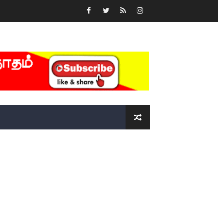
்….!!!!