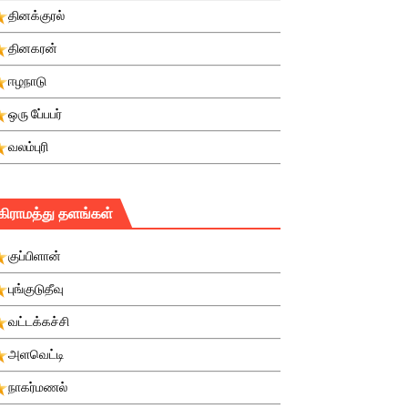
தினக்குரல்
தினகரன்
ஈழநாடு
ஒரு பே்பபர்
வலம்புரி
கிராமத்து தளங்கள்
குப்பிளான்
புங்குடுதீவு
வட்டக்கச்சி
அளவெட்டி
நாகர்மணல்