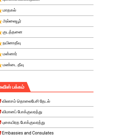
மாதகல்
அல்லையூர்
குடத்தனை
நயினாதீவு
மன்னார்
மண்டை தீவு
சுவிஸ் பக்கம்
விலாசம் தொலைபேசி தேடல்
விமானப் போக்குவரத்து
புகையிரத போக்குவரத்து
Embassies and Consulates