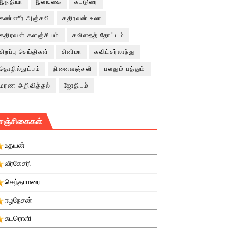
இந்தியா
இலங்கை
கட்டுரை
கண்ணீர் அஞ்சலி
கதிரவன் உலா
கதிரவன் களஞ்சியம்
கவிதைத் தோட்டம்
சிறப்பு செய்திகள்
சினிமா
சுவிட்சர்லாந்து
தொழில்நுட்பம்
நினைவஞ்சலி
பலதும் பத்தும்
மரண அறிவித்தல்
ஜோதிடம்
சஞ்சிகைகள்
உதயன்
வீரகேசரி
செந்தாமரை
ஈழநேசன்
சுடரொளி