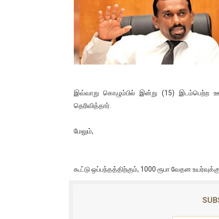
01/11/2021 Scotland ல் நடை
பாலச்சந்திரன் மற்றும் தன்னிடம
பிரிட்டனால் கடத்தப்படும் நிலை
வர்ராரு...வர்ராரு... அண்ணாத்த
இவ்வாறு கொழும்பில் இன்று (15) இடம்பெற்ற 
கைது செய்யப்பட்ட இளைஞன் உயி
தெரிவித்தார்.
தடுப்பூசியை பெற்றுக் கொள்ளக்
மேலும்,
சிறுமியை பாலியல் வன்கொடும
பிரபல நடிகை தூக்கிட்டு தற்க
கூட்டு ஒப்பந்தத்திற்கும், 1000 ரூபா வேதன உயர்வுக்க
வடிவேலுவுக்கு நீதிமன்றம் விதித
SUB
தியாகதீபம் லெப்.கேணல் திலீபன