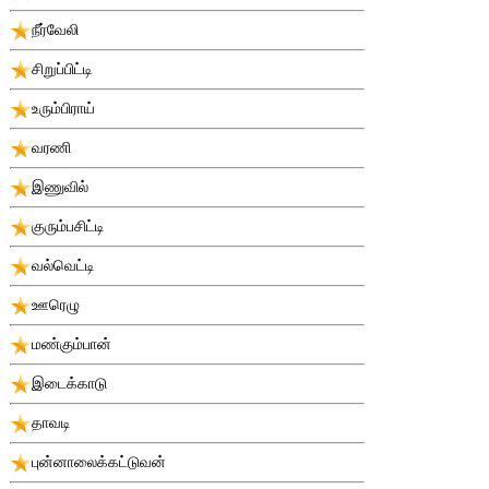
நீர்வேலி
சிறுப்பிட்டி
உரும்பிராய்
வரணி
இணுவில்
குரும்பசிட்டி
வல்வெட்டி
ஊரெழு
மண்கும்பான்
இடைக்காடு
தாவடி
புன்னாலைக்கட்டுவன்