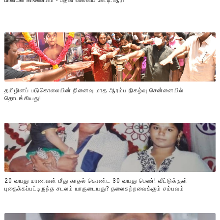
பாலியல் காணொளி - பதவி விலகிய கே.டி.ஆர்!
தமிழினப் படுகொலையின் நினைவு மாத ஆரம்ப நிகழ்வு சென்னையில்
தொடங்கியது!
20 வயது மாணவன் மீது காதல் கொண்ட 30 வயது பெண்! வீட்டுக்குள்
புதைக்கப்பட்டிருந்த சடலம் யாருடையது? தலைசுற்றவைக்கும் சம்பவம்