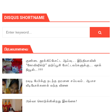
DISQUS SHORTNAME
பிரபலமானவை
குண்டை தூக்கிப்போட்ட ஆய்வு…. இந்தியாவின்
“கோவிஷீல்டு” தடுப்பூசி போட்டவர்களுக்கு…. ஷாக்
நியூஸ்….!!!!
ரவுடி பேபிக்கு நடந்த தரமான சம்பவம்.. ஆபாச
வீடியோக்களால் வந்த வினை
அல்வா கொடுக்கின்றது இலங்கை!