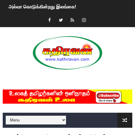
2ஆம் நாள் உக்ரைன் யுத்தம்!! எங்களைத் தனிமையில் விட்டுவிட்டுன
கதிரவன் வாசகர்களுக்கு இனிய பொங்கல் புத்தாண்டு நல்வாழ்த்
மகிந்த ராஜபக்சே பதவி விலக திட்டம்?
ரவுடி பேபிக்கு நடந்த தரமான சம்பவம்.. ஆபாச வீடியோக்களால் வ
காணாமல் போகும் பிள்ளையார்கள்!
குண்டை தூக்கிப்போட்ட ஆய்வு…. இந்தியாவின் “கோவிஷீல்டு” தடுப
MKRdezign
யாழில் தமிழின தலைவர் பிரபாகரனின் பிறந்தநாளை கொண்டாடிய
ஏர்போர்ட்டில் உதைத்த நபர் யார், என்ன நடந்தது?: உண்மையை ச
சீனா இலங்கையிடம் 8 மில்லியன் அமெரிக்க டொலர் நட்டஈடு கோர
01/11/2021 Scotland ல் நடைபெறும் கண்டனப் போராட்டத்திற