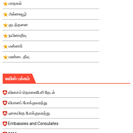
மாதகல்
அல்லையூர்
குடத்தனை
நயினாதீவு
மன்னார்
மண்டை தீவு
சுவிஸ் பக்கம்
விலாசம் தொலைபேசி தேடல்
விமானப் போக்குவரத்து
புகையிரத போக்குவரத்து
Embassies and Consulates