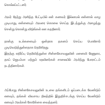
கொல்லப்பட்டனர்.
இளையராஜா – கமல் அவசர சந்திப்பு (படங்கள், விடியோ)
அவர் நேற்று அளித்த பேட்டியில் என் கணவர் இல்லாமல் என்னால் வாழ
ஜனாதிபதி ஐக்கிய நாடுகளின் பொதுச் சபை கூட்டத்தில் இன்று 
முடியாது, என்னையும் அவரை கொலை செய்த இடத்துக்கு அழைத்து
சென்று கொன்று விடுங்கள் என கதறினார்.
32 CM விநோத கன்றுக்குட்டி! (வீடியோ)
வலிமை தான் அஜித் திரைப்பயணத்திலே அதிக காலெக்ஷன் செய்த த
நான்கு உடல்களையும் ஒன்றாக தகனம் செய்ய பொலிசார்
முடிவெடுத்துள்ளதாக தெரிகிறது.
அல்வா கொடுக்கின்றது இலங்கை!
இதற்கு எதிர்ப்பு தெரிவித்துள்ள சின்னகேசவலுவின் மனைவி ரேணுகா,
தாய் ஜெயம்மா மற்றும் உறவினர்கள் சாலையில் அமர்ந்து போராட்டம்
நடத்தினார்கள்.
அப்போது சின்னகேசவலுவின் உடலை தங்களிடம் ஒப்படைக்க வேண்டும்
எனவும், தங்கள் விவசாய நிலத்தில் இறுதிச்சடங்கு செய்ய வேண்டும்
எனவும் அவர்கள் கோரிக்கை வைத்தனர்.