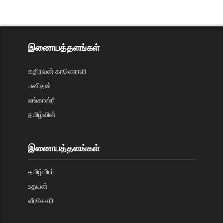
இணையத்தளங்கள்
கதிரவன் காணொளி
மனிதன்
லங்காஸ்ரீ
தமிழ்வின்
இணையத்தளங்கள்
தமிழ்மிரர்
உதயன்
வீரகேசரி