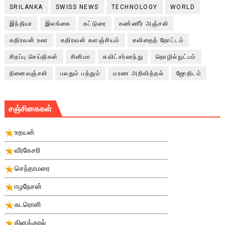
SRILANKA
SWISS NEWS
TECHNOLOGY
WORLD
இந்தியா
இலங்கை
கட்டுரை
கண்ணீர் அஞ்சலி
கதிரவன் உலா
கதிரவன் களஞ்சியம்
கவிதைத் தோட்டம்
சிறப்பு செய்திகள்
சினிமா
சுவிட்சர்லாந்து
தொழில்நுட்பம்
நினைவஞ்சலி
பலதும் பத்தும்
மரண அறிவித்தல்
ஜோதிடம்
சஞ்சிகைகள்
உதயன்
வீரகேசரி
செந்தாமரை
ஈழநேசன்
சுடரொளி
தினக்குரல்