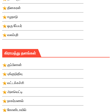
தினகரன்
ஈழநாடு
ஒரு பே்பபர்
வலம்புரி
கிராமத்து தளங்கள்
குப்பிளான்
புங்குடுதீவு
வட்டக்கச்சி
அளவெட்டி
நாகர்மணல்
கோண்டாவில்