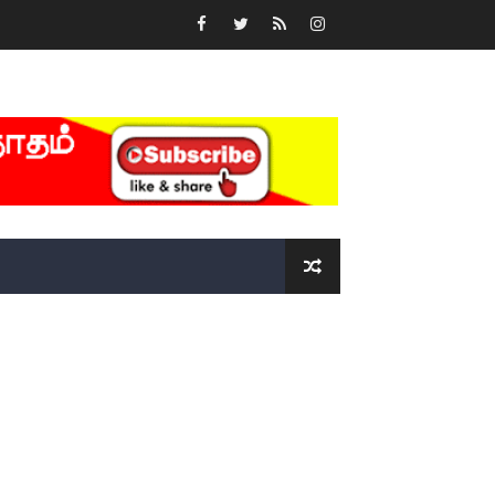
்….!!!!