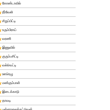
கோண்டாவில்
நீர்வேலி
சிறுப்பிட்டி
உரும்பிராய்
வரணி
இணுவில்
குரும்பசிட்டி
வல்வெட்டி
ஊரெழு
மண்கும்பான்
இடைக்காடு
தாவடி
புன்னாலைக்கட்டுவன்