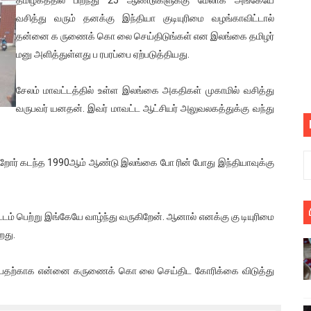
பெறும் கண்டனப் போராட்டத்திற்கு கலந்துகொள்ளுமாறு அன்புரிமைய
வசித்து வரும் தனக்கு இந்தியா குடியுரிமை வழங்காவிட்டால்
தன்னை க ருணைக் கொ லை செய்திடுங்கள் என இலங்கை தமிழர்
் படித்த மாணவர்கள் தொடர்பில் நாடாளுமன்றத்தில் பகிரங்க கேள்வி
மனு அளித்துள்ளது ப ரபரப்பை ஏற்படுத்தியது.
யில் இலங்கைத் தமிழ் குடும்பம்!! நடந்தது என்ன
சேலம் மாவட்டத்தில் உள்ள இலங்கை அகதிகள் முகாமில் வசித்து
வருபவர் யனதன். இவர் மாவட்ட ஆட்சியர் அலுவலகத்துக்கு வந்து
 : ரஜினிக்காக இலங்கை பாடலாசிரியர் வெளியிட்ட...
ரிழப்பு - கொதித்தெழுந்த பிரதேசவாசிகள்!
்றோர் கடந்த 1990ஆம் ஆண்டு இலங்கை போ ரின் போது இந்தியாவுக்கு
 கூடிய இடங்கள்...
ை செய்த முதியவருக்கு வழங்கப்பட்ட தண்டனை
்டம் பெற்று இங்கேயே வாழ்ந்து வருகிறேன். ஆனால் எனக்கு கு டியுரிமை
றது.
ொலை!
்துள்ள அதிரடி உத்தரவு!
என்பதற்காக என்னை கருணைக் கொ லை செய்திட கோரிக்கை விடுத்து
், கேணல் சங்கர் ஆகியோரின் நினைவெழுச்சி நாள் - 26.09.2021 சுவிஸ