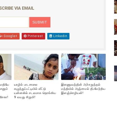
ிலும் தமிழின அழிப்பிற்கு நீதி கேட்டு நடைபெற்ற கவனயீர்ப்புப் போராட்
SCRIBE VIA EMAIL
்பு (படங்கள், விடியோ)
ொதுச் சபை கூட்டத்தில் இன்று உரை
Google+
Pinterest
Linkedin
வீடியோ)
்திலே அதிக காலெக்ஷன் செய்த திரைப்படம் ! எங்கு தெரியுமா?
ுமதியே
யாழில் பாடசாலை
இராணுவத்தின் அச்சறுத்தல்
சனும்
கழுத்துப்பட்டியில் வீட்டு
மத்தியில் அஞ்சாமல் தீபமேற்றிய
யன்னலில் சடலமாக தொங்கிய
இளஞ்செழியன்!
்சேகா!
9 வயது சிறுமி!