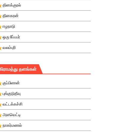
தினக்குரல்
தினகரன்
ஈழநாடு
ஒரு பே்பபர்
வலம்புரி
கிராமத்து தளங்கள்
குப்பிளான்
புங்குடுதீவு
வட்டக்கச்சி
அளவெட்டி
நாகர்மணல்