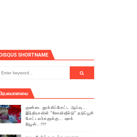
ோடு அழைக்கின்றோம்.
DISQUS SHORTNAME
பிரபலமானவை
குண்டை தூக்கிப்போட்ட ஆய்வு….
இந்தியாவின் “கோவிஷீல்டு” தடுப்பூசி
போட்டவர்களுக்கு…. ஷாக்
நியூஸ்….!!!!
் (செய்தியும்,படங்களும்..)