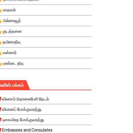
மாதகல்
அல்லையூர்
குடத்தனை
நயினாதீவு
மன்னார்
மண்டை தீவு
சுவிஸ் பக்கம்
விலாசம் தொலைபேசி தேடல்
விமானப் போக்குவரத்து
புகையிரத போக்குவரத்து
Embassies and Consulates