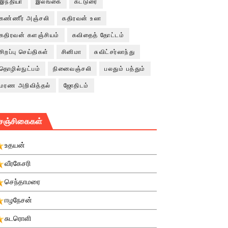
இந்தியா
இலங்கை
கட்டுரை
கண்ணீர் அஞ்சலி
கதிரவன் உலா
கதிரவன் களஞ்சியம்
கவிதைத் தோட்டம்
சிறப்பு செய்திகள்
சினிமா
சுவிட்சர்லாந்து
தொழில்நுட்பம்
நினைவஞ்சலி
பலதும் பத்தும்
மரண அறிவித்தல்
ஜோதிடம்
சஞ்சிகைகள்
உதயன்
வீரகேசரி
செந்தாமரை
ஈழநேசன்
சுடரொளி