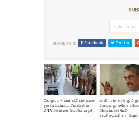
ஐ.நா முன்றலில் சீரற்ற காலநிலைய
SUB
இளையராஜா – கமல் அவசர சந்திப
ஜனாதிபதி ஐக்கிய நாடுகளின் ப
Facebook
Twitter
SHARE THIS:
32 CM விநோத கன்றுக்குட்டி! (
வலிமை தான் அஜித் திரைப்பயணத
கொழும்பு – டாம் வீதியில் தலை
மாவீரர்தினத்திற்கு அன
துண்டிக்கப்பட்ட பெண்ணின்
கிடையாது; மனோ கணே
DNA அறிக்கை வௌியானது!
அதைப்பற்றி பேசி
தவறிழைக்கிறார்: பொன