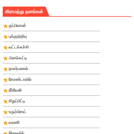
கிராமத்து தளங்கள்
குப்பிளான்
புங்குடுதீவு
வட்டக்கச்சி
அளவெட்டி
நாகர்மணல்
கோண்டாவில்
நீர்வேலி
சிறுப்பிட்டி
உரும்பிராய்
வரணி
இணுவில்