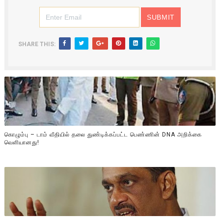
SHARE THIS:
கொழும்பு – டாம் வீதியில் தலை துண்டிக்கப்பட்ட பெண்ணின் DNA அறிக்கை
வௌியானது!