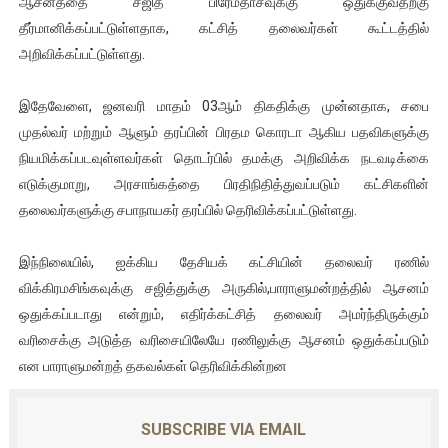
ஆசனத்தை சஜித் பிரேமதாசவுக்கு ஒதுக்குவதற்கு
ஐ.நா முன்றலில் சீரற்ற காலநிலையிலும் தமிழின அழிப்பிற்கு நீதி க
தீர்மானிக்கப்பட்டுள்ளதாக, கட்சித் தலைவர்கள் கூட்டத்தில்
அறிவிக்கப்பட்டுள்ளது.
இளையராஜா – கமல் அவசர சந்திப்பு (படங்கள், விடியோ)
இதேவேளை, ஜனவரி மாதம் 03ஆம் திகதிக்கு முன்னதாக, சபை
ஜனாதிபதி ஐக்கிய நாடுகளின் பொதுச் சபை கூட்டத்தில் இன்று 
முதல்வர் மற்றும் ஆளும் தரப்பின் பிரதம கொரடா ஆகிய பதவிகளுக்கு
நியமிக்கப்படவுள்ளவர்கள் தொடர்பில் தமக்கு அறிவிக்க நடவடிக்கை
32 CM விநோத கன்றுக்குட்டி! (வீடியோ)
எடுக்குமாறு, அரசாங்கத்தை பிரதிநிதித்துவப்படும் கட்சிகளின்
வலிமை தான் அஜித் திரைப்பயணத்திலே அதிக காலெக்ஷன் செய்த த
தலைவர்களுக்கு சபாநாயகர் தரப்பில் தெரிவிக்கப்பட்டுள்ளது.
இந்நிலையில், ஐக்கிய தேசியக் கட்சியின் தலைவர் ரணில்
விக்கிரமசிங்கவுக்கு சஜித்துக்கு அருகில்,பாராளுமன்றத்தில் ஆசனம்
ஒதுக்கப்படாது என்றும், எதிர்க்கட்சித் தலைவர் அமர்ந்திருக்கும்
வரிசைக்கு அடுத்த வரிசையிலேயே ரணிலுக்கு ஆசனம் ஒதுக்கப்படும்
என பாராளுமன்றத் தகவல்கள் தெரிவிக்கின்றன
SUBSCRIBE VIA EMAIL