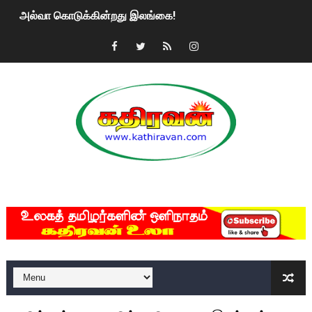
அல்வா கொடுக்கின்றது இலங்கை!
2ஆம் நாள் உக்ரைன் யுத்தம்!! எங்களைத் தனிமையில் விட்டுவிட்டுன
கதிரவன் வாசகர்களுக்கு இனிய பொங்கல் புத்தாண்டு நல்வாழ்த்
மகிந்த ராஜபக்சே பதவி விலக திட்டம்?
ரவுடி பேபிக்கு நடந்த தரமான சம்பவம்.. ஆபாச வீடியோக்களால் வ
காணாமல் போகும் பிள்ளையார்கள்!
MKRdezign
குண்டை தூக்கிப்போட்ட ஆய்வு…. இந்தியாவின் “கோவிஷீல்டு” தடுப
யாழில் தமிழின தலைவர் பிரபாகரனின் பிறந்தநாளை கொண்டாடிய
ஏர்போர்ட்டில் உதைத்த நபர் யார், என்ன நடந்தது?: உண்மையை ச
சீனா இலங்கையிடம் 8 மில்லியன் அமெரிக்க டொலர் நட்டஈடு கோர