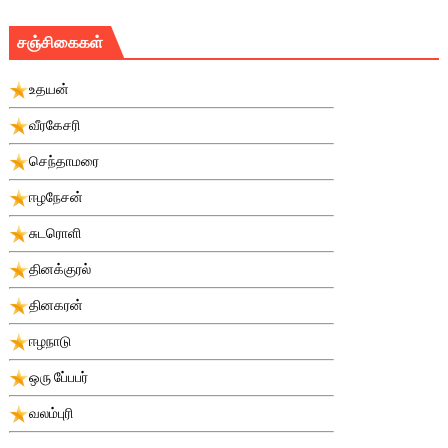
சஞ்சிகைகள்
உதயன்
வீரகேசரி
செந்தாமரை
ஈழநேசன்
சுடரொளி
தினக்குரல்
தினகரன்
ஈழநாடு
ஒரு பே்பபர்
வலம்புரி