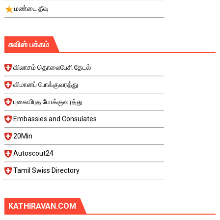
மண்டை தீவு
சுவிஸ் பக்கம்
விலாசம் தொலைபேசி தேடல்
விமானப் போக்குவரத்து
புகையிரத போக்குவரத்து
Embassies and Consulates
20Min
Autoscout24
Tamil Swiss Directory
KATHIRAVAN.COM