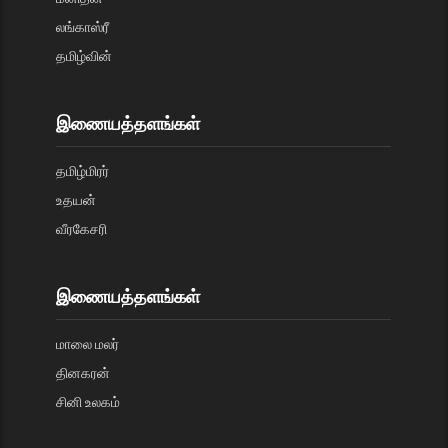
லங்காஸ்ரீ
தமிழ்வின்
இணையத்தளங்கள்
தமிழ்மிரர்
உதயன்
வீரகேசரி
இணையத்தளங்கள்
மாலை மலர்
தினகரன்
சினி உலகம்