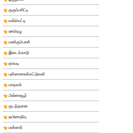
குரும்பசிட்டி
வல்வெட்டி
ஊரெழு
மண்கும்பான்
இடைக்காடு
தாவடி
புன்னாலைக்கட்டுவன்
மாதகல்
அல்லையூர்
குடத்தனை
நயினாதீவு
மன்னார்