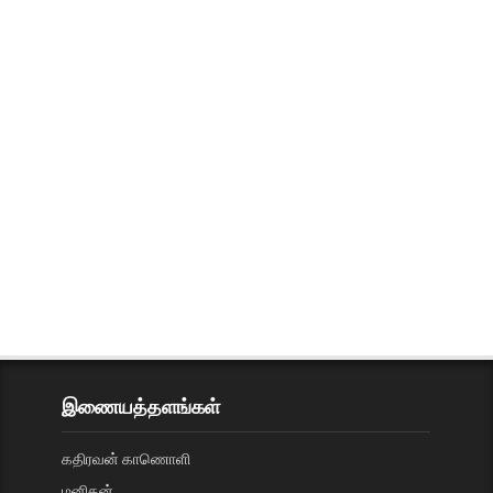
இணையத்தளங்கள்
கதிரவன் காணொளி
மனிதன்