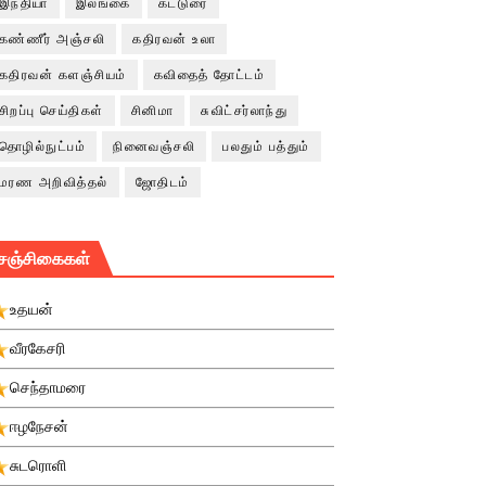
இந்தியா
இலங்கை
கட்டுரை
கண்ணீர் அஞ்சலி
கதிரவன் உலா
கதிரவன் களஞ்சியம்
கவிதைத் தோட்டம்
சிறப்பு செய்திகள்
சினிமா
சுவிட்சர்லாந்து
தொழில்நுட்பம்
நினைவஞ்சலி
பலதும் பத்தும்
மரண அறிவித்தல்
ஜோதிடம்
சஞ்சிகைகள்
உதயன்
வீரகேசரி
செந்தாமரை
ஈழநேசன்
சுடரொளி