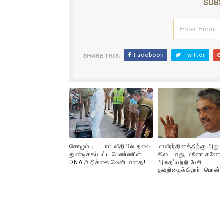
SUB
ஐ.நா முன்றலில் சீரற்ற காலநிலைய
இளையராஜா – கமல் அவசர சந்திப
Facebook
Twitter
SHARE THIS:
ஜனாதிபதி ஐக்கிய நாடுகளின் ப
32 CM விநோத கன்றுக்குட்டி! (
வலிமை தான் அஜித் திரைப்பயணத
கொழும்பு – டாம் வீதியில் தலை
மாவீரர்தினத்திற்கு அன
துண்டிக்கப்பட்ட பெண்ணின்
கிடையாது; மனோ கணே
DNA அறிக்கை வௌியானது!
அதைப்பற்றி பேசி
தவறிழைக்கிறார்: பொன