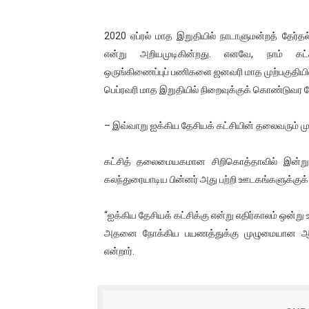
01/11/2021 Scotland ல் நடை
2020 ஏப்ரல் மாத இறுதியில் நாடாளுமன்றத் தேர்த
பாலச்சந்திரன் மற்றும் தன்னிடம
என்று அறியமுடிகின்றது. எனவே, நாம் கட்ச
ஒருங்கிணைப்புப் பணிகளை ஜனவரி மாத முற்பகுதியில்
பிரிட்டனால் கடத்தப்படும் நிலை
பெப்ரவரி மாத இறுதியில் நிறைவுக்குக் கொண்டுவர வ
வர்ராரு...வர்ராரு... அண்ணாத்த
– இவ்வாறு ஐக்கிய தேசியக் கட்சியின் தலைவரும் மு
கைது செய்யப்பட்ட இளைஞன் உயி
கட்சித் தலைமையகமான சிறிகொத்தாவில் இன்று தே
தடுப்பூசியை பெற்றுக் கொள்ளக்
கலந்துரையாடிய பின்னர் அது பற்றி ஊடகங்களுக்குக
சிறுமியை பாலியல் வன்கொடும
“ஐக்கிய தேசியக் கட்சிக்கு என்று எதிர்காலம் ஒன்ற
அதனை நோக்கிய பயணத்துக்கு முழுமையான ஆதரவ
பிரபல நடிகை தூக்கிட்டு தற்க
என்றார்.
வடிவேலுவுக்கு நீதிமன்றம் விதித
தியாகதீபம் லெப்.கேணல் திலீபன