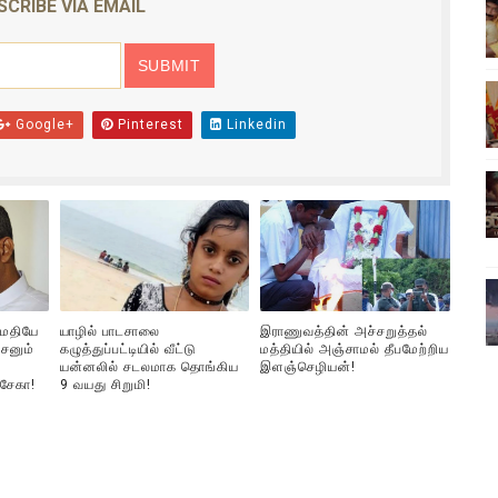
SCRIBE VIA EMAIL
ிலும் தமிழின அழிப்பிற்கு நீதி கேட்டு நடைபெற்ற கவனயீர்ப்புப் போராட்
்பு (படங்கள், விடியோ)
Google+
Pinterest
Linkedin
ொதுச் சபை கூட்டத்தில் இன்று உரை
வீடியோ)
்திலே அதிக காலெக்ஷன் செய்த திரைப்படம் ! எங்கு தெரியுமா?
ுமதியே
யாழில் பாடசாலை
இராணுவத்தின் அச்சறுத்தல்
சனும்
கழுத்துப்பட்டியில் வீட்டு
மத்தியில் அஞ்சாமல் தீபமேற்றிய
யன்னலில் சடலமாக தொங்கிய
இளஞ்செழியன்!
்சேகா!
9 வயது சிறுமி!