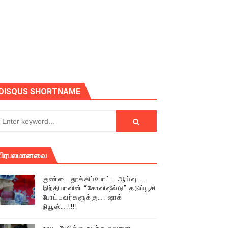
ோடு அழைக்கின்றோம்.
DISQUS SHORTNAME
பிரபலமானவை
குண்டை தூக்கிப்போட்ட ஆய்வு….
இந்தியாவின் “கோவிஷீல்டு” தடுப்பூசி
போட்டவர்களுக்கு…. ஷாக்
நியூஸ்….!!!!
் (செய்தியும்,படங்களும்..)