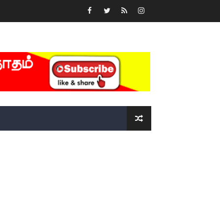
்….!!!!