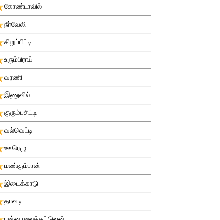
கோண்டாவில்
நீர்வேலி
சிறுப்பிட்டி
உரும்பிராய்
வரணி
இணுவில்
குரும்பசிட்டி
வல்வெட்டி
ஊரெழு
மண்கும்பான்
இடைக்காடு
தாவடி
புன்னாலைக்கட்டுவன்