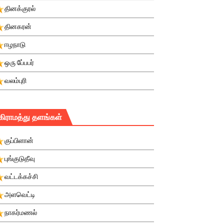
தினக்குரல்
தினகரன்
ஈழநாடு
ஒரு பே்பபர்
வலம்புரி
கிராமத்து தளங்கள்
குப்பிளான்
புங்குடுதீவு
வட்டக்கச்சி
அளவெட்டி
நாகர்மணல்