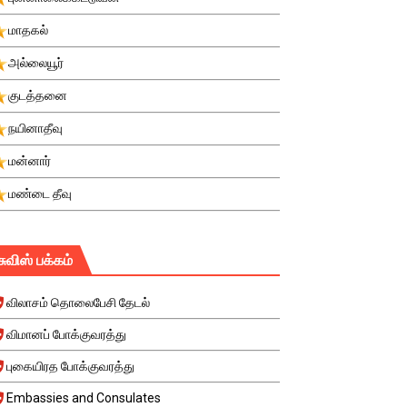
மாதகல்
அல்லையூர்
குடத்தனை
நயினாதீவு
மன்னார்
மண்டை தீவு
சுவிஸ் பக்கம்
விலாசம் தொலைபேசி தேடல்
விமானப் போக்குவரத்து
புகையிரத போக்குவரத்து
Embassies and Consulates