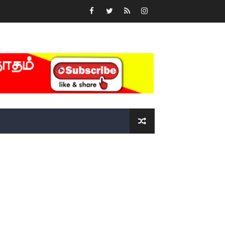
்….!!!!