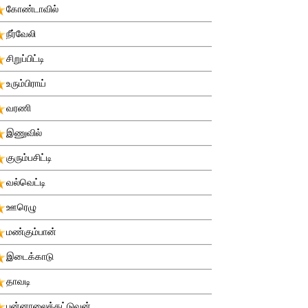
கோண்டாவில்
நீர்வேலி
சிறுப்பிட்டி
உரும்பிராய்
வரணி
இணுவில்
குரும்பசிட்டி
வல்வெட்டி
ஊரெழு
மண்கும்பான்
இடைக்காடு
தாவடி
புன்னாலைக்கட்டுவன்