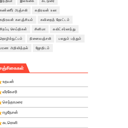
இந்தியா
இலங்கை
கட்டுரை
கண்ணீர் அஞ்சலி
கதிரவன் உலா
கதிரவன் களஞ்சியம்
கவிதைத் தோட்டம்
சிறப்பு செய்திகள்
சினிமா
சுவிட்சர்லாந்து
தொழில்நுட்பம்
நினைவஞ்சலி
பலதும் பத்தும்
மரண அறிவித்தல்
ஜோதிடம்
சஞ்சிகைகள்
உதயன்
வீரகேசரி
செந்தாமரை
ஈழநேசன்
சுடரொளி