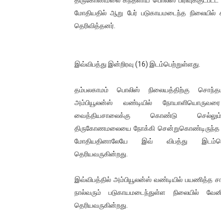
01/11/2021 Scotland ல் நடை
மோதியதில் ஆறு பேர் படுகாயமடைந்த நிலையில் 
தெரிவித்தனர்.
பாலச்சந்திரன் மற்றும் தன்னிடம
பிரிட்டனால் கடத்தப்படும் நிலை
இவ்விபத்து இன்றிரவு (16) இடம்பெற்றுள்ளது.
வர்ராரு...வர்ராரு... அண்ணாத்த
தம்பலகாமம் பொலிஸ் நிலையத்திற்கு சொந
கைது செய்யப்பட்ட இளைஞன் உயி
அம்பியூலன்ஸ் வண்டியில் நோயாளியொருவர
வைத்தியசாலைக்கு கொண்டு செல்ல
தடுப்பூசியை பெற்றுக் கொள்ளக்
திருகோணமலையை நோக்கி சென்றுகொண்டிருந்
மோதியதினாலேயே இவ் விபத்து இடம்பெற
சிறுமியை பாலியல் வன்கொடும
தெரியவருகின்றது.
பிரபல நடிகை தூக்கிட்டு தற்க
இவ்விபத்தில் அம்பியூலன்ஸ் வண்டியில் பயணித்த ச
வடிவேலுவுக்கு நீதிமன்றம் விதித
நால்வரும் படுகாயமடைந்துள்ள நிலையில் வேன
தெரியவருகின்றது.
தியாகதீபம் லெப்.கேணல் திலீபன