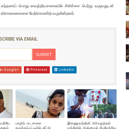
து கந்தளாய் பொது வைத்தியசாலையில் சிகிச்சை பெற்று வருவதுடன்
ிலும் தமிழின அழிப்பிற்கு நீதி கேட்டு நடைபெற்ற கவனயீர்ப்புப் போராட்
ர் விசாரணைகளை மேற்கொண்டு வருகின்றனர்.
்பு (படங்கள், விடியோ)
ொதுச் சபை கூட்டத்தில் இன்று உரை
SCRIBE VIA EMAIL
வீடியோ)
்திலே அதிக காலெக்ஷன் செய்த திரைப்படம் ! எங்கு தெரியுமா?
Google+
Pinterest
Linkedin
ுமதியே
யாழில் பாடசாலை
இராணுவத்தின் அச்சறுத்தல்
சனும்
கழுத்துப்பட்டியில் வீட்டு
மத்தியில் அஞ்சாமல் தீபமேற்றிய