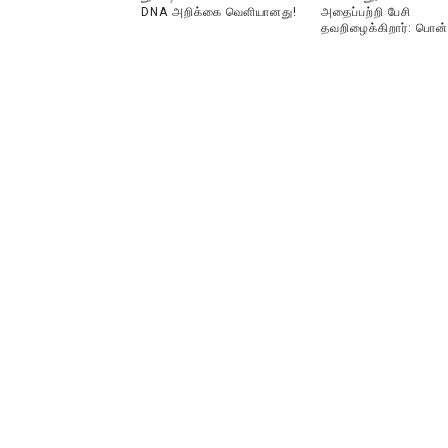
DNA அறிக்கை வௌியானது!
அதைப்பற்றி பேசி
தவறிழைக்கிறார்: பொன