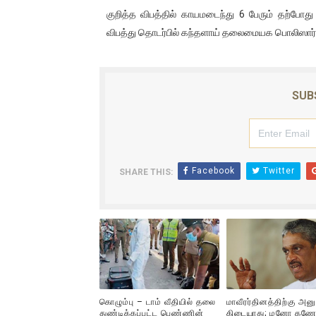
குறித்த விபத்தில் காயமடைந்து 6 பேரும் தற்போ
ஐ.நா முன்றலில் சீரற்ற காலநிலைய
விபத்து தொடர்பில் கந்தளாய் தலைமையக பொலிஸா
இளையராஜா – கமல் அவசர சந்திப
ஜனாதிபதி ஐக்கிய நாடுகளின் ப
SUB
32 CM விநோத கன்றுக்குட்டி! (
வலிமை தான் அஜித் திரைப்பயணத
Facebook
Twitter
SHARE THIS:
கொழும்பு – டாம் வீதியில் தலை
மாவீரர்தினத்திற்கு அன
துண்டிக்கப்பட்ட பெண்ணின்
கிடையாது; மனோ கணே