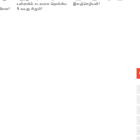
யன்னலில் சடலமாக தொங்கிய
இளஞ்செழியன்!
்சேகா!
9 வயது சிறுமி!