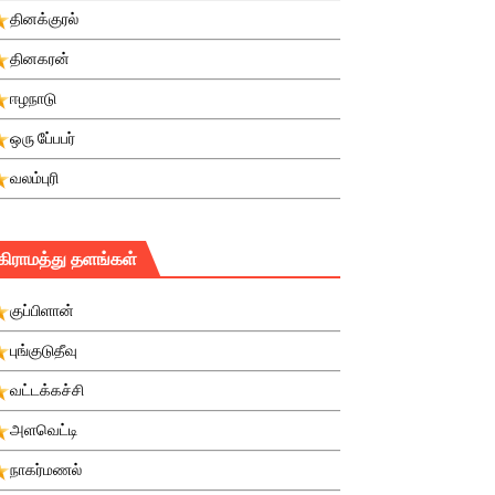
தினக்குரல்
தினகரன்
ஈழநாடு
ஒரு பே்பபர்
வலம்புரி
கிராமத்து தளங்கள்
குப்பிளான்
புங்குடுதீவு
வட்டக்கச்சி
அளவெட்டி
நாகர்மணல்