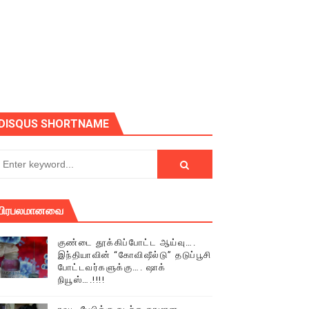
ோடு அழைக்கின்றோம்.
DISQUS SHORTNAME
பிரபலமானவை
குண்டை தூக்கிப்போட்ட ஆய்வு….
இந்தியாவின் “கோவிஷீல்டு” தடுப்பூசி
போட்டவர்களுக்கு…. ஷாக்
நியூஸ்….!!!!
் (செய்தியும்,படங்களும்..)