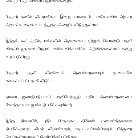
கொழும்பு தகவல்கள் தெரிவிக்கின்றன.
ஐ.நா முன்றலில் சீரற்ற காலநிலையிலும் தமிழின அழிப்பிற்கு நீதி க
பிரதமர் ரணில் விக்ரமசிங்க இன்று மாலை 5 மணியளவில் அவசர
இளையராஜா – கமல் அவசர சந்திப்பு (படங்கள், விடியோ)
அமைச்சரவைக் கூட்டத்துக்கு அழைப்பு விடுத்துள்ளார்.
ஜனாதிபதி ஐக்கிய நாடுகளின் பொதுச் சபை கூட்டத்தில் இன்று 
இந்தக் கூட்டத்தில், மக்களின் ஆணையை ஏற்றுக் கொண்டு பதவி
விலகும் முடிவை பிரதமர் ரணில் விக்ரமசிங்க அறிவிக்கவுள்ளார் என்று
32 CM விநோத கன்றுக்குட்டி! (வீடியோ)
கூறப்படுகிறது.
வலிமை தான் அஜித் திரைப்பயணத்திலே அதிக காலெக்ஷன் செய்த த
பிரதமர் பதவி விலகினால் அமைச்சரவையும் தானாகவே
கலைக்கப்பட்டதாகி விடும்.
நாளை ஜனாதிபதியாகப் பதவியேற்றதும் புதிய அமைச்சரவையை
கோத்தாபய ராஜபக்ச நியமிக்கவுள்ளார்.
இந்த நிலையில், புதிய பிரதமராக தினேஸ் குணவர்த்தனவை
நியமிக்குமாறு விமல் வீரவன்சவும், உதய கம்மன்பிலவும் பரிந்துரை
செய்துள்ளதாகவும் தெரிவிக்கப்படுகிறது