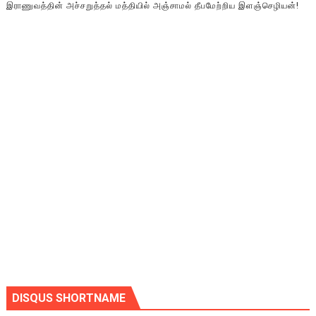
இராணுவத்தின் அச்சறுத்தல் மத்தியில் அஞ்சாமல் தீபமேற்றிய இளஞ்செழியன்!
DISQUS SHORTNAME