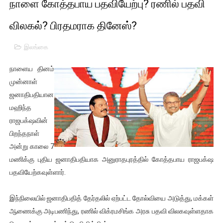
நாளை கோத்தபாய பதவியேற்பு? ரணில் பதவி
01/11/2021 Scotland ல் நடைபெறும் கண்டனப் போராட்டத்திற
விலகல்? பிரதமராக தினேஸ்?
பாலச்சந்திரன் மற்றும் தன்னிடம் படித்த மாணவர்கள் தொடர்பில் ந
இலங்கை
பிரிட்டனால் கடத்தப்படும் நிலையில் இலங்கைத் தமிழ் குடும்பம்!!
நாளைய தினம்
வர்ராரு...வர்ராரு... அண்ணாத்த : ரஜினிக்காக இலங்கை பாடலாசிர
முன்னாள்
ஜனாதிபதியான
கைது செய்யப்பட்ட இளைஞன் உயிரிழப்பு - கொதித்தெழுந்த பிரத
மஹிந்த
ராஜபக்‌ஷவின்
தடுப்பூசியை பெற்றுக் கொள்ளக் கூடிய இடங்கள்...
பிறந்தநாள்
சிறுமியை பாலியல் வன்கொடுமை செய்த முதியவருக்கு வழங்கப
அன்று காலை 7
மணிக்கு புதிய ஜனாதிபதியாக அனுராதபுரத்தில் கோத்தபாய ராஜபக்‌ஷ
பிரபல நடிகை தூக்கிட்டு தற்கொலை!
பதவியேற்கவுள்ளார்.
வடிவேலுவுக்கு நீதிமன்றம் விதித்துள்ள அதிரடி உத்தரவு!
இந்நிலையில் ஜனாதிபதித் தேர்தலில் ஏற்பட்ட தோல்வியை அடுத்து, மக்கள்
ஆணைக்கு அடிபணிந்து, ரணில் விக்ரமசிங்க அரசு பதவி விலகவுள்ளதாக
தியாகதீபம் லெப்.கேணல் திலீபன், கேணல் சங்கர் ஆகியோரின் நினை