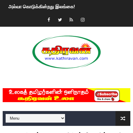
அல்வா கொடுக்கின்றது இலங்கை!
2ஆம் நாள் உக்ரைன் யுத்தம்!! எங்களைத் தனிமையில் விட்டுவிட்டுன
கதிரவன் வாசகர்களுக்கு இனிய பொங்கல் புத்தாண்டு நல்வாழ்த்
மகிந்த ராஜபக்சே பதவி விலக திட்டம்?
ரவுடி பேபிக்கு நடந்த தரமான சம்பவம்.. ஆபாச வீடியோக்களால் வ
காணாமல் போகும் பிள்ளையார்கள்!
MKRdezign
குண்டை தூக்கிப்போட்ட ஆய்வு…. இந்தியாவின் “கோவிஷீல்டு” தடுப
யாழில் தமிழின தலைவர் பிரபாகரனின் பிறந்தநாளை கொண்டாடிய
ஏர்போர்ட்டில் உதைத்த நபர் யார், என்ன நடந்தது?: உண்மையை ச
சீனா இலங்கையிடம் 8 மில்லியன் அமெரிக்க டொலர் நட்டஈடு கோர