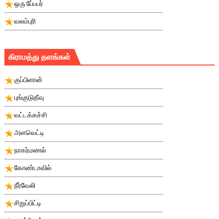
ஒரு பே்பபர்
வலம்புரி
கிராமத்து தளங்கள்
குப்பிளான்
புங்குடுதீவு
வட்டக்கச்சி
அளவெட்டி
நாகர்மணல்
கோண்டாவில்
நீர்வேலி
சிறுப்பிட்டி