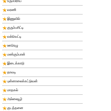
உரும்பிராய்
வரணி
இணுவில்
குரும்பசிட்டி
வல்வெட்டி
ஊரெழு
மண்கும்பான்
இடைக்காடு
தாவடி
புன்னாலைக்கட்டுவன்
மாதகல்
அல்லையூர்
குடத்தனை