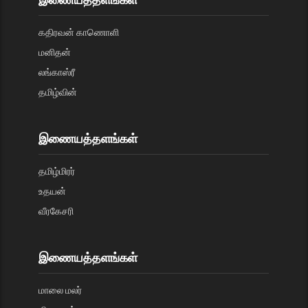
கதிரவன் காணொளி
மனிதன்
லங்காஸ்ரீ
தமிழ்வின்
இணையத்தளங்கள்
தமிழ்மிரர்
உதயன்
வீரகேசரி
இணையத்தளங்கள்
மாலை மலர்