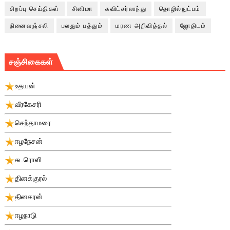
சிறப்பு செய்திகள்
சினிமா
சுவிட்சர்லாந்து
தொழில்நுட்பம்
நினைவஞ்சலி
பலதும் பத்தும்
மரண அறிவித்தல்
ஜோதிடம்
சஞ்சிகைகள்
உதயன்
வீரகேசரி
செந்தாமரை
ஈழநேசன்
சுடரொளி
தினக்குரல்
தினகரன்
ஈழநாடு