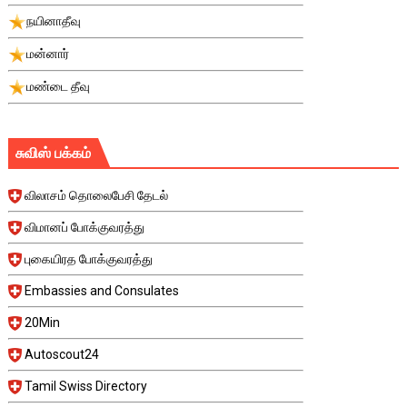
நயினாதீவு
மன்னார்
மண்டை தீவு
சுவிஸ் பக்கம்
விலாசம் தொலைபேசி தேடல்
விமானப் போக்குவரத்து
புகையிரத போக்குவரத்து
Embassies and Consulates
20Min
Autoscout24
Tamil Swiss Directory