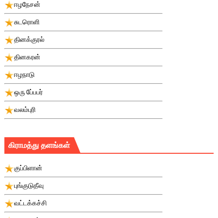
ஈழநேசன்
சுடரொளி
தினக்குரல்
தினகரன்
ஈழநாடு
ஒரு பே்பபர்
வலம்புரி
கிராமத்து தளங்கள்
குப்பிளான்
புங்குடுதீவு
வட்டக்கச்சி