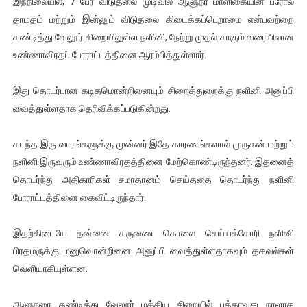
இந்நிலையில், 7 பேர் விடுதலை முடிவில் ஆளுநர் மாளிகையின் பரோல்
ஐ.நா முன்றலில் சீரற்ற காலநிலையிலும் தமிழின அழிப்பிற்கு நீதி க
தாமதம் மற்றும் இன்னும் விடுதலை கிடைக்கப்பெறாமை என்பவற்றை
கண்டித்து வேலூர் சிறையிலுள்ள நளினி, நேற்று முதல் சாகும் வரையிலான
இளையராஜா – கமல் அவசர சந்திப்பு (படங்கள், விடியோ)
உண்ணாவிரதப் போராட்டத்தினை ஆரம்பித்துள்ளார்.
ஜனாதிபதி ஐக்கிய நாடுகளின் பொதுச் சபை கூட்டத்தில் இன்று 
இது தொடர்பான கடிதமொன்றினையும் சிறைத்துறைக்கு நளினி அனுப்பி
வைத்துள்ளதாக தெரிவிக்கப்படுகின்றது.
32 CM விநோத கன்றுக்குட்டி! (வீடியோ)
வலிமை தான் அஜித் திரைப்பயணத்திலே அதிக காலெக்ஷன் செய்த த
கடந்த இரு வாரங்களுக்கு முன்னர் இதே காரணங்களால் முருகன் மற்றும்
நளினி இருவரும் உண்ணாவிரதத்தினை மேற்கொண்டிருந்தனர். இதனைத்
தொடர்ந்து அதிகாரிகள் சமாதானம் செய்ததை தொடர்ந்து நளினி
போராட்டத்தினை கைவிட்டிருந்தார்.
இதற்கிடையே தன்னை கருணை கொலை செய்யக்கோரி நளினி
பிரதமருக்கு மனுவொன்றினை அனுப்பி வைத்துள்ளதாகவும் தகவல்கள்
வெளியாகியுள்ளன.
ஆளுநரை கண்டித்து வேலூர் மத்திய சிறையில் பத்தாவது நாளாக