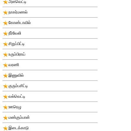
அளவெட்டி
நாகர்மணல்
கோண்டாவில்
நீர்வேலி
சிறுப்பிட்டி
உரும்பிராய்
வரணி
இணுவில்
குரும்பசிட்டி
வல்வெட்டி
ஊரெழு
மண்கும்பான்
இடைக்காடு