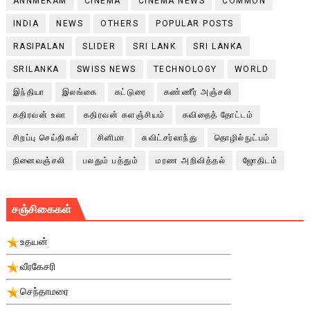
ANNMEKAM
CINEMA
CINEMA NEWS
COMMON
INDIA
NEWS
OTHERS
POPULAR POSTS
RASIPALAN
SLIDER
SRI LANK
SRI LANKA
SRILANKA
SWISS NEWS
TECHNOLOGY
WORLD
இந்தியா
இலங்கை
கட்டுரை
கண்ணீர் அஞ்சலி
கதிரவன் உலா
கதிரவன் களஞ்சியம்
கவிதைத் தோட்டம்
சிறப்பு செய்திகள்
சினிமா
சுவிட்சர்லாந்து
தொழில்நுட்பம்
நினைவஞ்சலி
பலதும் பத்தும்
மரண அறிவித்தல்
ஜோதிடம்
சஞ்சிகைகள்
உதயன்
வீரகேசரி
செந்தாமரை