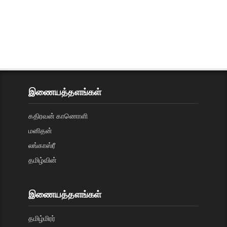
இணையத்தளங்கள்
கதிரவன் காணொளி
மனிதன்
லங்காஸ்ரீ
தமிழ்வின்
இணையத்தளங்கள்
தமிழ்மிரர்