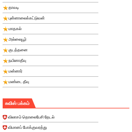
தாவடி
புன்னாலைக்கட்டுவன்
மாதகல்
அல்லையூர்
குடத்தனை
நயினாதீவு
மன்னார்
மண்டை தீவு
சுவிஸ் பக்கம்
விலாசம் தொலைபேசி தேடல்
விமானப் போக்குவரத்து