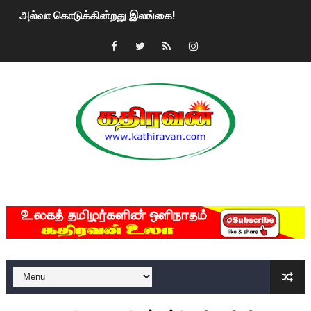
அல்வா கொடுக்கின்றது இலங்கை!
2ஆம் நாள் உக்ரைன் யுத்தம்!! எங்களைத் தனிமையில் விட்டுவிட்டுன
கதிரவன் வாசகர்களுக்கு இனிய பொங்கல் புத்தாண்டு நல்வாழ்த்
மகிந்த ராஜபக்சே பதவி விலக திட்டம்?
ரவுடி பேபிக்கு நடந்த தரமான சம்பவம்.. ஆபாச வீடியோக்களால் வ
காணாமல் போகும் பிள்ளையார்கள்!
MKRdezign
குண்டை தூக்கிப்போட்ட ஆய்வு…. இந்தியாவின் “கோவிஷீல்டு” தடுப
யாழில் தமிழின தலைவர் பிரபாகரனின் பிறந்தநாளை கொண்டாடிய
ஏர்போர்ட்டில் உதைத்த நபர் யார், என்ன நடந்தது?: உண்மையை ச
சீனா இலங்கையிடம் 8 மில்லியன் அமெரிக்க டொலர் நட்டஈடு கோர