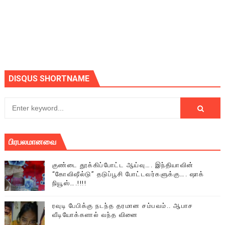
DISQUS SHORTNAME
பிரபலமானவை
குண்டை தூக்கிப்போட்ட ஆய்வு…. இந்தியாவின்
“கோவிஷீல்டு” தடுப்பூசி போட்டவர்களுக்கு…. ஷாக்
நியூஸ்….!!!!
ரவுடி பேபிக்கு நடந்த தரமான சம்பவம்.. ஆபாச
வீடியோக்களால் வந்த வினை