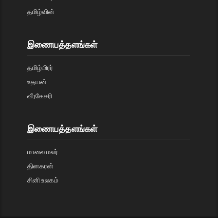
தமிழ்வின்
இணையத்தளங்கள்
தமிழ்மிரர்
உதயன்
வீரகேசரி
இணையத்தளங்கள்
மாலை மலர்
தினகரன்
சினி உலகம்