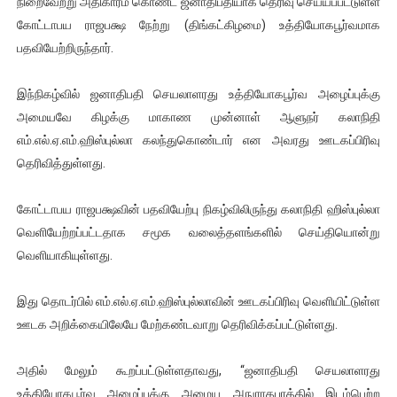
நிறைவேற்று அதிகாரம் கொண்ட ஜனாதிபதியாக தெரிவு செய்யப்பட்டுள்ள
ஐ.நா முன்றலில் சீரற்ற காலநிலையிலும் தமிழின அழிப்பிற்கு நீதி க
கோட்டாபய ராஜபக்ஷ நேற்று (திங்கட்கிழமை) உத்தியோகபூர்வமாக
பதவியேற்றிருந்தார்.
இளையராஜா – கமல் அவசர சந்திப்பு (படங்கள், விடியோ)
இந்நிகழ்வில் ஜனாதிபதி செயலாளரது உத்தியோகபூர்வ அழைப்புக்கு
ஜனாதிபதி ஐக்கிய நாடுகளின் பொதுச் சபை கூட்டத்தில் இன்று 
அமையவே கிழக்கு மாகாண முன்னாள் ஆளுநர் கலாநிதி
எம்.எல்.ஏ.எம்.ஹிஸ்புல்லா கலந்துகொண்டார் என அவரது ஊடகப்பிரிவு
32 CM விநோத கன்றுக்குட்டி! (வீடியோ)
தெரிவித்துள்ளது.
வலிமை தான் அஜித் திரைப்பயணத்திலே அதிக காலெக்ஷன் செய்த த
கோட்டாபய ராஜபக்ஷவின் பதவியேற்பு நிகழ்விலிருந்து கலாநிதி ஹிஸ்புல்லா
வெளியேற்றப்பட்டதாக சமூக வலைத்தளங்களில் செய்தியொன்று
வெளியாகியுள்ளது.
இது தொடர்பில் எம்.எல்.ஏ.எம்.ஹிஸ்புல்லாவின் ஊடகப்பிரிவு வெளியிட்டுள்ள
ஊடக அறிக்கையிலேயே மேற்கண்டவாறு தெரிவிக்கப்பட்டுள்ளது.
அதில் மேலும் கூறப்பட்டுள்ளதாவது, “ஜனாதிபதி செயலாளரது
உத்தியோகபூர்வ அழைப்புக்கு அமைய அநுராதபுரத்தில் இடம்பெற்ற