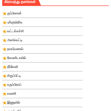
கிராமத்து தளங்கள்
குப்பிளான்
புங்குடுதீவு
வட்டக்கச்சி
அளவெட்டி
நாகர்மணல்
கோண்டாவில்
நீர்வேலி
சிறுப்பிட்டி
உரும்பிராய்
வரணி
இணுவில்