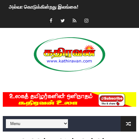
அல்வா கொடுக்கின்றது இலங்கை!
2ஆம் நாள் உக்ரைன் யுத்தம்!! எங்களைத் தனிமையில் விட்டுவிட்டுன
கதிரவன் வாசகர்களுக்கு இனிய பொங்கல் புத்தாண்டு நல்வாழ்த்
மகிந்த ராஜபக்சே பதவி விலக திட்டம்?
ரவுடி பேபிக்கு நடந்த தரமான சம்பவம்.. ஆபாச வீடியோக்களால் வ
காணாமல் போகும் பிள்ளையார்கள்!
MKRdezign
குண்டை தூக்கிப்போட்ட ஆய்வு…. இந்தியாவின் “கோவிஷீல்டு” தடுப
யாழில் தமிழின தலைவர் பிரபாகரனின் பிறந்தநாளை கொண்டாடிய
ஏர்போர்ட்டில் உதைத்த நபர் யார், என்ன நடந்தது?: உண்மையை ச
சீனா இலங்கையிடம் 8 மில்லியன் அமெரிக்க டொலர் நட்டஈடு கோர