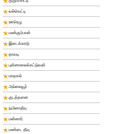
குரும்பசிட்டி
வல்வெட்டி
ஊரெழு
மண்கும்பான்
இடைக்காடு
தாவடி
புன்னாலைக்கட்டுவன்
மாதகல்
அல்லையூர்
குடத்தனை
நயினாதீவு
மன்னார்
மண்டை தீவு