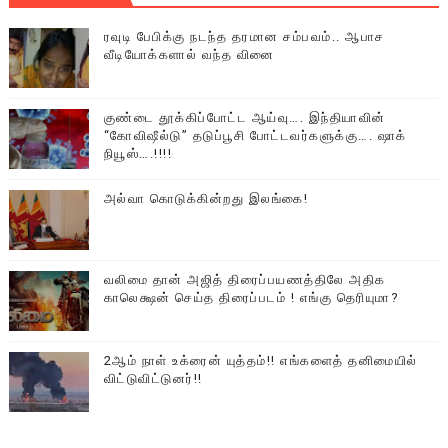
ரவுடி பேபிக்கு நடந்த தரமான சம்பவம்.. ஆபாச
வீடியோக்களால் வந்த வினை
குண்டை தூக்கிப்போட்ட ஆய்வு…. இந்தியாவின்
“கோவிஷீல்டு” தடுப்பூசி போட்டவர்களுக்கு…. ஷாக்
நியூஸ்….!!!!
அல்வா கொடுக்கின்றது இலங்கை!
வலிமை தான் அஜித் திரைப்பயணத்திலே அதிக
காலெக்ஷன் செய்த திரைப்படம் ! எங்கு தெரியுமா?
2ஆம் நாள் உக்ரைன் யுத்தம்!! எங்களைத் தனிமையில்
விட்டுவிட்டுனர்!!