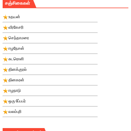
சஞ்சிகைகள்
உதயன்
வீரகேசரி
செந்தாமரை
ஈழநேசன்
சுடரொளி
தினக்குரல்
தினகரன்
ஈழநாடு
ஒரு பே்பபர்
வலம்புரி