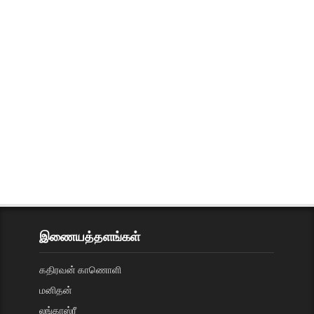
இணையத்தளங்கள்
கதிரவன் காணொளி
மனிதன்
லங்காஸ்ரீ