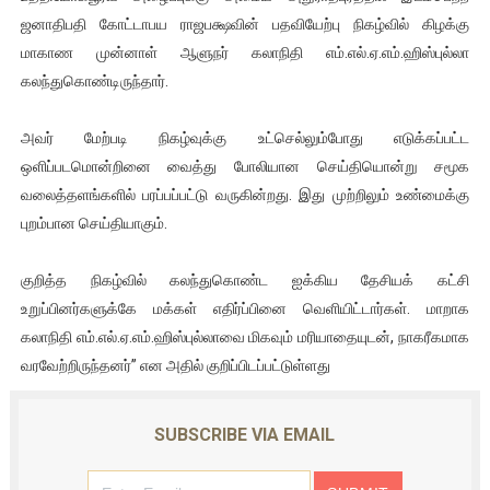
ஜனாதிபதி கோட்டாபய ராஜபக்ஷவின் பதவியேற்பு நிகழ்வில் கிழக்கு
மாகாண முன்னாள் ஆளுநர் கலாநிதி எம்.எல்.ஏ.எம்.ஹிஸ்புல்லா
கலந்துகொண்டிருந்தார்.
அவர் மேற்படி நிகழ்வுக்கு உட்செல்லும்போது எடுக்கப்பட்ட
ஒளிப்படமொன்றினை வைத்து போலியான செய்தியொன்று சமூக
வலைத்தளங்களில் பரப்பப்பட்டு வருகின்றது. இது முற்றிலும் உண்மைக்கு
புறம்பான செய்தியாகும்.
குறித்த நிகழ்வில் கலந்துகொண்ட ஐக்கிய தேசியக் கட்சி
உறுப்பினர்களுக்கே மக்கள் எதிர்ப்பினை வெளியிட்டார்கள். மாறாக
கலாநிதி எம்.எல்.ஏ.எம்.ஹிஸ்புல்லாவை மிகவும் மரியாதையுடன், நாகரீகமாக
வரவேற்றிருந்தனர்” என அதில் குறிப்பிடப்பட்டுள்ளது
SUBSCRIBE VIA EMAIL