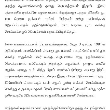
குறித்த ஆவணங்களைத் தனது ‘அயோத்தியின் இருண்ட இரவு’
புத்தகத்தில் குறிப்பிடும் எழுத்தாளர்கள் கிருஷ்ணஜா மற்றும் தீரேந்திர ஜா,
’ராம ஜென்ம பூமியைக் காக்கப் பிறந்தவர்’ என்று அபிராம்தாஸ்
அறியப்பட்டதைக் குறிப்பிடுகின்றனர். ‘ராம ஜென்ம பூமி’ என்கிற
சொல்லாக்கமும் அப்படித்தான் உருவாகியிருக்கிறது.
சிலை வைக்கப்பட்டதன் 32 வருடங்களுக்குப் பிறகு 3 டிசம்பர் 1981-ல்
அபிராம்தாஸ் மரணிக்கிறார். அவரது பூத உடலைச் சமாதி செய்ய எடுத்துச்
சென்ற சாதுக்கள் பாபர் மசூதி வழியாகவே சரயூ நதிக்கரையை
அடைந்தார்கள். ராம்கோட்டில் இருக்கும் மசூதியின் நுழைவு வாயில்
அருகே அவரது உடல் சிறிது நேரம் வைக்கப்படுகிறது. அவரது இறப்பு
ஊர்வலத்தில் கலந்துகொண்ட விஷ்வ இந்து பரிஷத், ஆர்.எஸ்.எஸ். மற்றும்
நிர்மோகிகள் அனைவரும் பாபர் மசூதி முன்பு உரக்கச் சொல்லியபடிச்
சென்றது ஒரு விஷயம்தான். “ராமர் கோயிலைக் கட்டுவோம்!” என்று உரக்க
ஒலித்தபடியே அபிராம்தாஸை சரயூ நதியோரம் சமாதி செய்தார்கள்.
காந்தியின் மரணம் ராமரை மசூதிக்குள் கொண்டுவந்தது, அபிராம்தாஸின்