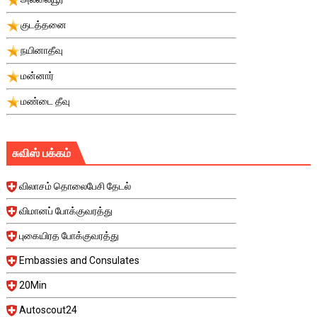
குடத்தனை
நயினாதீவு
மன்னார்
மண்டை தீவு
சுவிஸ் பக்கம்
விலாசம் தொலைபேசி தேடல்
விமானப் போக்குவரத்து
புகையிரத போக்குவரத்து
Embassies and Consulates
20Min
Autoscout24