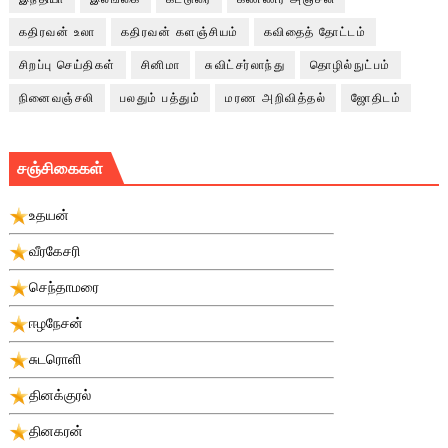
கதிரவன் உலா
கதிரவன் களஞ்சியம்
கவிதைத் தோட்டம்
சிறப்பு செய்திகள்
சினிமா
சுவிட்சர்லாந்து
தொழில்நுட்பம்
நினைவஞ்சலி
பலதும் பத்தும்
மரண அறிவித்தல்
ஜோதிடம்
சஞ்சிகைகள்
உதயன்
வீரகேசரி
செந்தாமரை
ஈழநேசன்
சுடரொளி
தினக்குரல்
தினகரன்