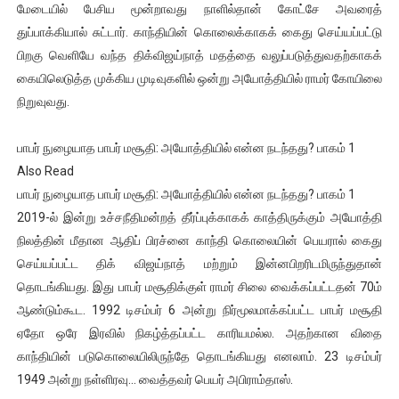
மேடையில் பேசிய மூன்றாவது நாளில்தான் கோட்சே அவரைத்
துப்பாக்கியால் சுட்டார். காந்தியின் கொலைக்காகக் கைது செய்யப்பட்டு
பிறகு வெளியே வந்த திக்விஜய்நாத் மதத்தை வலுப்படுத்துவதற்காகக்
கையிலெடுத்த முக்கிய முடிவுகளில் ஒன்று அயோத்தியில் ராமர் கோயிலை
நிறுவுவது.
பாபர் நுழையாத பாபர் மசூதி: அயோத்தியில் என்ன நடந்தது? பாகம் 1
Also Read
பாபர் நுழையாத பாபர் மசூதி: அயோத்தியில் என்ன நடந்தது? பாகம் 1
2019-ல் இன்று உச்சநீதிமன்றத் தீர்ப்புக்காகக் காத்திருக்கும் அயோத்தி
நிலத்தின் மீதான ஆதிப் பிரச்னை காந்தி கொலையின் பெயரால் கைது
செய்யப்பட்ட திக் விஜய்நாத் மற்றும் இன்னபிறரிடமிருந்துதான்
தொடங்கியது. இது பாபர் மசூதிக்குள் ராமர் சிலை வைக்கப்பட்டதன் 70ம்
ஆண்டும்கூட. 1992 டிசம்பர் 6 அன்று நிர்மூலமாக்கப்பட்ட பாபர் மசூதி
ஏதோ ஒரே இரவில் நிகழ்த்தப்பட்ட காரியமல்ல. அதற்கான விதை
காந்தியின் படுகொலையிலிருந்தே தொடங்கியது எனலாம். 23 டிசம்பர்
1949 அன்று நள்ளிரவு... வைத்தவர் பெயர் அபிராம்தாஸ்.