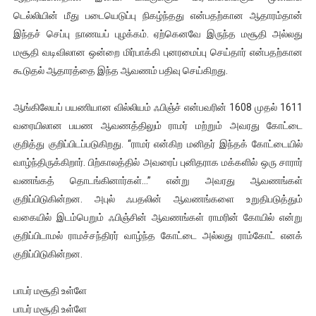
டெல்லியின் மீது படையெடுப்பு நிகழ்ந்தது என்பதற்கான ஆதாரம்தான்
இந்தச் செப்பு நாணயப் புழக்கம். ஏற்கெனவே இருந்த மசூதி அல்லது
மசூதி வடிவிலான ஒன்றை மிர்பாக்கி புனரமைப்பு செய்தார் என்பதற்கான
கூடுதல் ஆதாரத்தை இந்த ஆவணம் பதிவு செய்கிறது.
ஆங்கிலேயப் பயணியான வில்லியம் ஃபிஞ்ச் என்பவரின் 1608 முதல் 1611
வரையிலான பயண ஆவணத்திலும் ராமர் மற்றும் அவரது கோட்டை
குறித்து குறிப்பிடப்படுகிறது. “ராமர் என்கிற மனிதர் இந்தக் கோட்டையில்
வாழ்ந்திருக்கிறார். பிற்காலத்தில் அவரைப் புனிதராக மக்களில் ஒரு சாரார்
வணங்கத் தொடங்கினார்கள்…” என்று அவரது ஆவணங்கள்
குறிப்பிடுகின்றன. அபுல் ஃபதலின் ஆவணங்களை உறுதிபடுத்தும்
வகையில் இடம்பெறும் ஃபிஞ்சின் ஆவணங்கள் ராமரின் கோயில் என்று
குறிப்பிடாமல் ராமச்சந்திரர் வாழ்ந்த கோட்டை அல்லது ராம்கோட் எனக்
குறிப்பிடுகின்றன.
பாபர் மசூதி உள்ளே
பாபர் மசூதி உள்ளே