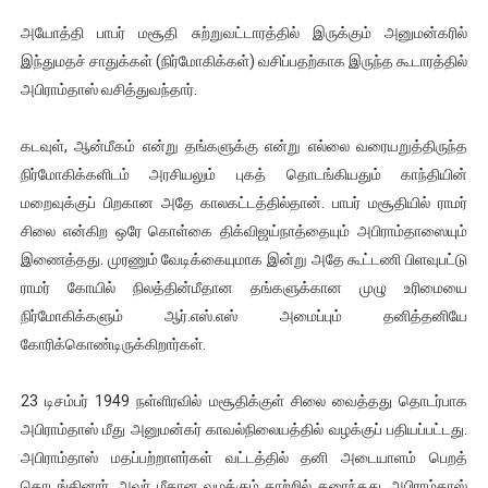
அயோத்தி பாபர் மசூதி சுற்றுவட்டாரத்தில் இருக்கும் அனுமன்கரில்
இந்துமதச் சாதுக்கள் (நிர்மோகிக்கள்) வசிப்பதற்காக இருந்த கூடாரத்தில்
அபிராம்தாஸ் வசித்துவந்தார்.
கடவுள், ஆன்மீகம் என்று தங்களுக்கு என்று எல்லை வரையறுத்திருந்த
நிர்மோகிக்களிடம் அரசியலும் புகத் தொடங்கியதும் காந்தியின்
மறைவுக்குப் பிறகான அதே காலகட்டத்தில்தான். பாபர் மசூதியில் ராமர்
சிலை என்கிற ஒரே கொள்கை திக்விஜய்நாத்தையும் அபிராம்தாஸையும்
இணைத்தது. முரணும் வேடிக்கையுமாக இன்று அதே கூட்டணி பிளவுபட்டு
ராமர் கோயில் நிலத்தின்மீதான தங்களுக்கான முழு உரிமையை
நிர்மோகிக்களும் ஆர்.எஸ்.எஸ் அமைப்பும் தனித்தனியே
கோரிக்கொண்டிருக்கிறார்கள்.
23 டிசம்பர் 1949 நள்ளிரவில் மசூதிக்குள் சிலை வைத்தது தொடர்பாக
அபிராம்தாஸ் மீது அனுமன்கர் காவல்நிலையத்தில் வழக்குப் பதியப்பட்டது.
அபிராம்தாஸ் மதப்பற்றாளர்கள் வட்டத்தில் தனி அடையாளம் பெறத்
தொடங்கினார். அவர் மீதான வழக்கும் காற்றில் கரைந்தது. அபிராம்தாஸ்