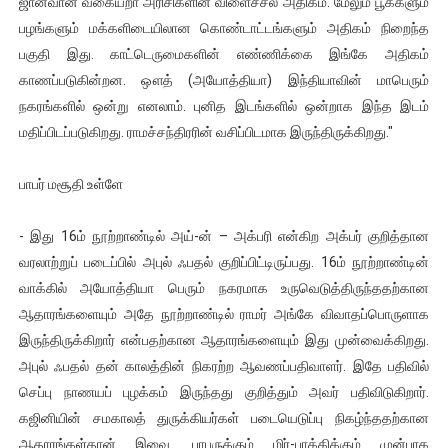
ஜான்வான் வகையறா அரிசிகளின் விளைச்சல் அதிகம். மேலும் பூக்களும்
ஐ.நா முன்றலில் சீரற்ற காலநிலையிலும் தமிழின அழிப்பிற்கு நீதி க
பழங்களும் மக்களிடையிலான கொண்டாட்டங்களும் அதிகம் நிறைந்த
பகுதி இது. காட்டெருமைகளின் எண்ணிக்கை இங்கே அதிகம்
இளையராஜா – கமல் அவசர சந்திப்பு (படங்கள், விடியோ)
காணப்படுகின்றன. ஔத் (அயோத்தியா) இந்தியாவின் மாபெரும்
நகரங்களில் ஒன்று எனலாம். புனித இடங்களில் ஒன்றாக இந்த இடம்
ஜனாதிபதி ஐக்கிய நாடுகளின் பொதுச் சபை கூட்டத்தில் இன்று 
மதிப்பிடப்படுகிறது. ராமச்சந்திரரின் வசிப்பிடமாக இருந்திருக்கிறது."
32 CM விநோத கன்றுக்குட்டி! (வீடியோ)
பாபர் மசூதி உள்ளே
வலிமை தான் அஜித் திரைப்பயணத்திலே அதிக காலெக்ஷன் செய்த த
- இது 16ம் நூற்றாண்டில் அய்-ன் – அக்பரி என்கிற அக்பர் குறித்தான
வரலாற்றுப் படைப்பில் அபுல் ஃபதல் குறிப்பிட்டிருப்பது. 16ம் நூற்றாண்டின்
வாக்கில் அயோத்தியா பெரும் நகரமாக உருவெடுத்திருந்ததற்கான
ஆதாரங்களையும் அதே நூற்றாண்டில் ராமர் அங்கே விவாதப்பொருளாக
இருந்திருக்கிறார் என்பதற்கான ஆதாரங்களையும் இது முன்வைக்கிறது.
அபுல் ஃபதல் தன் காலத்தின் நிகரற்ற ஆவணப்பதிவாளர். இதே பதிவில்
செப்பு நாணயப் புழக்கம் இருந்தது குறித்தும் அவர் பதிவிடுகிறார்.
கஜினியின் சமகாலத் துருக்கியர்கள் படையெடுப்பு நிகழ்ந்ததற்கான
ஆதாரங்கள்தான் இவை. பாபருக்கும் மிர்-பாக்கிக்கும் முன்பாக