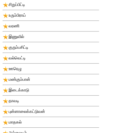
சிறுப்பிட்டி
உரும்பிராய்
வரணி
இணுவில்
குரும்பசிட்டி
வல்வெட்டி
ஊரெழு
மண்கும்பான்
இடைக்காடு
தாவடி
புன்னாலைக்கட்டுவன்
மாதகல்
அல்லையூர்