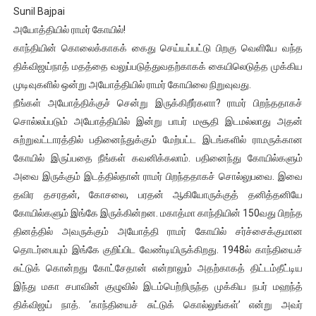
Sunil Bajpai
அயோத்தியில் ராமர் கோயில்!
காந்தியின் கொலைக்காகக் கைது செய்யப்பட்டு பிறகு வெளியே வந்த
திக்விஜய்நாத் மதத்தை வலுப்படுத்துவதற்காகக் கையிலெடுத்த முக்கிய
முடிவுகளில் ஒன்று அயோத்தியில் ராமர் கோயிலை நிறுவுவது.
நீங்கள் அயோத்திக்குச் சென்று இருக்கிறீர்களா? ராமர் பிறந்ததாகச்
சொல்லப்படும் அயோத்தியில் இன்று பாபர் மசூதி இடமல்லாது அதன்
சுற்றுவட்டாரத்தில் பதினைந்துக்கும் மேற்பட்ட இடங்களில் ராமருக்கான
கோயில் இருப்பதை நீங்கள் கவனிக்கலாம். பதினைந்து கோயில்களும்
அவை இருக்கும் இடத்தில்தான் ராமர் பிறந்ததாகச் சொல்லுபவை. இவை
தவிர தசரதன், கோசலை, பரதன் ஆகியோருக்குத் தனித்தனியே
கோயில்களும் இங்கே இருக்கின்றன. மகாத்மா காந்தியின் 150வது பிறந்த
தினத்தில் அவருக்கும் அயோத்தி ராமர் கோயில் சர்ச்சைக்குமான
தொடர்பையும் இங்கே குறிப்பிட வேண்டியிருக்கிறது. 1948ல் காந்தியைச்
சுட்டுக் கொன்றது கோட்சேதான் என்றாலும் அதற்காகத் திட்டம்தீட்டிய
இந்து மகா சபாவின் குழுவில் இடம்பெற்றிருந்த முக்கிய நபர் மஹந்த்
திக்விஜய் நாத். ‘காந்தியைச் சுட்டுக் கொல்லுங்கள்’ என்று அவர்