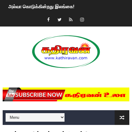
அல்வா கொடுக்கின்றது இலங்கை!
2ஆம் நாள் உக்ரைன் யுத்தம்!! எங்களைத் தனிமையில் விட்டுவிட்டுன
கதிரவன் வாசகர்களுக்கு இனிய பொங்கல் புத்தாண்டு நல்வாழ்த்
மகிந்த ராஜபக்சே பதவி விலக திட்டம்?
ரவுடி பேபிக்கு நடந்த தரமான சம்பவம்.. ஆபாச வீடியோக்களால் வ
காணாமல் போகும் பிள்ளையார்கள்!
MKRdezign
குண்டை தூக்கிப்போட்ட ஆய்வு…. இந்தியாவின் “கோவிஷீல்டு” தடுப
யாழில் தமிழின தலைவர் பிரபாகரனின் பிறந்தநாளை கொண்டாடிய
ஏர்போர்ட்டில் உதைத்த நபர் யார், என்ன நடந்தது?: உண்மையை ச
சீனா இலங்கையிடம் 8 மில்லியன் அமெரிக்க டொலர் நட்டஈடு கோர