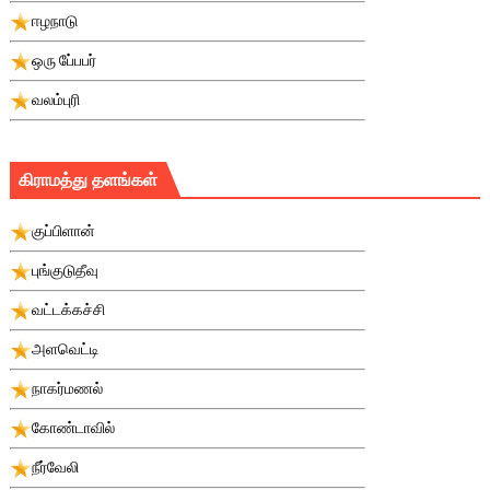
ஈழநாடு
ஒரு பே்பபர்
வலம்புரி
கிராமத்து தளங்கள்
குப்பிளான்
புங்குடுதீவு
வட்டக்கச்சி
அளவெட்டி
நாகர்மணல்
கோண்டாவில்
நீர்வேலி