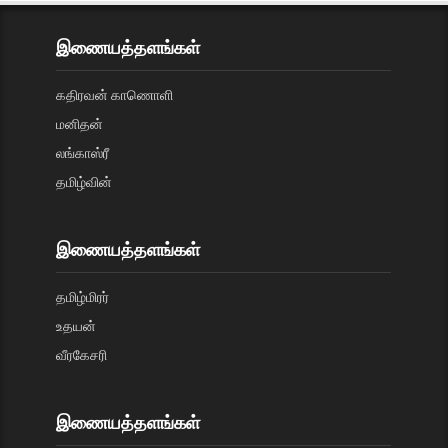
இணையத்தளங்கள்
கதிரவன் காணொளி
மனிதன்
லங்காஸ்ரீ
தமிழ்வின்
இணையத்தளங்கள்
தமிழ்மிரர்
உதயன்
வீரகேசரி
இணையத்தளங்கள்