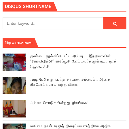
DISQUS SHORTNAME
பிரபலமானவை
குண்டை தூக்கிப்போட்ட ஆய்வு…. இந்தியாவின்
“கோவிஷீல்டு” தடுப்பூசி போட்டவர்களுக்கு…. ஷாக்
நியூஸ்….!!!!
ரவுடி பேபிக்கு நடந்த தரமான சம்பவம்.. ஆபாச
வீடியோக்களால் வந்த வினை
அல்வா கொடுக்கின்றது இலங்கை!
வலிமை தான் அஜித் திரைப்பயணத்திலே அதிக