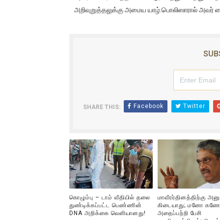
அறிவுறுத்தலுக்கு அமைய யாழ்.பொலிஸாரால் அவர் கைத
ஐ.நா முன்றலில் சீரற்ற காலநிலைய
இளையராஜா – கமல் அவசர சந்திப
SUB
ஜனாதிபதி ஐக்கிய நாடுகளின் ப
32 CM விநோத கன்றுக்குட்டி! (
வலிமை தான் அஜித் திரைப்பயணத
Facebook
Twitter
SHARE THIS:
கொழும்பு – டாம் வீதியில் தலை
மாவீரர்தினத்திற்கு அன
துண்டிக்கப்பட்ட பெண்ணின்
கிடையாது; மனோ கணே
DNA அறிக்கை வௌியானது!
அதைப்பற்றி பேசி