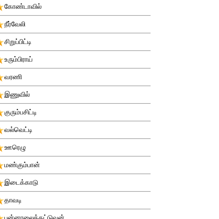
கோண்டாவில்
நீர்வேலி
சிறுப்பிட்டி
உரும்பிராய்
வரணி
இணுவில்
குரும்பசிட்டி
வல்வெட்டி
ஊரெழு
மண்கும்பான்
இடைக்காடு
தாவடி
புன்னாலைக்கட்டுவன்