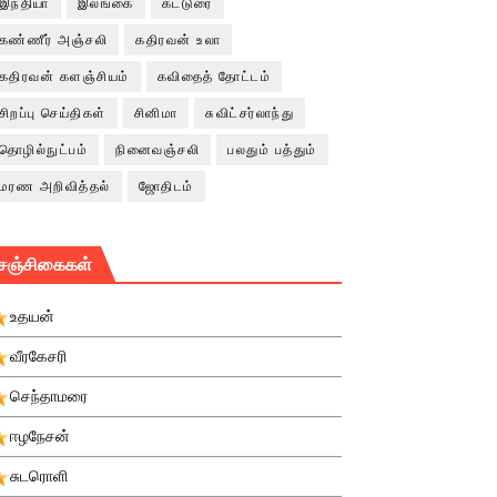
இந்தியா
இலங்கை
கட்டுரை
கண்ணீர் அஞ்சலி
கதிரவன் உலா
கதிரவன் களஞ்சியம்
கவிதைத் தோட்டம்
சிறப்பு செய்திகள்
சினிமா
சுவிட்சர்லாந்து
தொழில்நுட்பம்
நினைவஞ்சலி
பலதும் பத்தும்
மரண அறிவித்தல்
ஜோதிடம்
சஞ்சிகைகள்
உதயன்
வீரகேசரி
செந்தாமரை
ஈழநேசன்
சுடரொளி