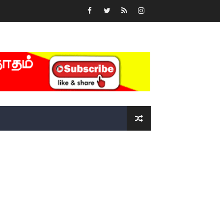
்….!!!!