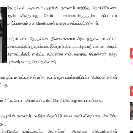
பெறும் கண்டனப் போராட்டத்திற்கு கலந்துகொள்ளுமாறு அன்புரிமைய
தேர்தல்கள் ஆணைக்குழுவின் தலைவர் மஹிந்த தேசப்பிரியவை
பதவி விலகுமாறு கோரி உண்ணாவிரதத்தில் ஈடுபட்டவர்
் படித்த மாணவர்கள் தொடர்பில் நாடாளுமன்றத்தில் பகிரங்க கேள்வி
யாழ்ப்பாணம் பொலிஸாரினால் கைது செய்யப்பட்டுள்ளார்.
யில் இலங்கைத் தமிழ் குடும்பம்!! நடந்தது என்ன
யாழ்.மாவட்ட தேர்தல்கள் திணைக்களம் அமைந்துள்ள மாவட்டச்
செயலகத்திற்கு முன்பாக இன்று (வியாழக்கிழமை) உண்ணாவிரதப்
 : ரஜினிக்காக இலங்கை பாடலாசிரியர் வெளியிட்ட...
போராட்டத்தில் ஈடுபட்ட தம்பிராசா என்பவரையே பொலிஸார் சற்று
ரிழப்பு - கொதித்தெழுந்த பிரதேசவாசிகள்!
முன்னர் கைது செய்துள்ளனர்.
 கூடிய இடங்கள்...
ழும்பு மாவட்டத்தில் உள்ள தபால் மூல வாக்களிப்பில் ஈடுபடுபவர்களின்
்டது.
ை செய்த முதியவருக்கு வழங்கப்பட்ட தண்டனை
 அந்த பெயர், விபரங்கள் தமிழ் மொழியில் வழங்கப்படவில்லை.
ொலை!
்துள்ள அதிரடி உத்தரவு!
ைக்குழுவின் தலைவர் மஹிந்த தேசப்பிரியவை பதவி விலகுமாறு கோரியே
ார்.
், கேணல் சங்கர் ஆகியோரின் நினைவெழுச்சி நாள் - 26.09.2021 சுவிஸ
ரத்திலேயே யாழ்.மாவட்ட தேர்தல்கள் அலுகலக அதிகாரிகளின்