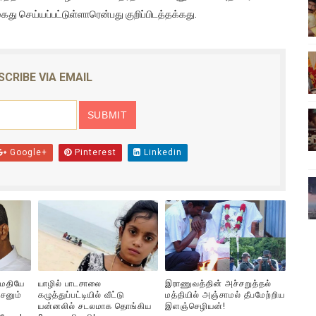
ு செய்யப்பட்டுள்ளாரென்பது குறிப்பிடத்தக்கது.
ிலும் தமிழின அழிப்பிற்கு நீதி கேட்டு நடைபெற்ற கவனயீர்ப்புப் போராட்
்பு (படங்கள், விடியோ)
SCRIBE VIA EMAIL
ொதுச் சபை கூட்டத்தில் இன்று உரை
வீடியோ)
்திலே அதிக காலெக்ஷன் செய்த திரைப்படம் ! எங்கு தெரியுமா?
Google+
Pinterest
Linkedin
ுமதியே
யாழில் பாடசாலை
இராணுவத்தின் அச்சறுத்தல்
சனும்
கழுத்துப்பட்டியில் வீட்டு
மத்தியில் அஞ்சாமல் தீபமேற்றிய
யன்னலில் சடலமாக தொங்கிய
இளஞ்செழியன்!