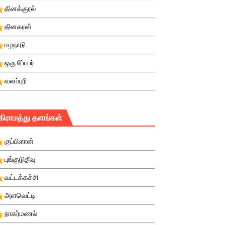
தினக்குரல்
தினகரன்
ஈழநாடு
ஒரு பே்பபர்
வலம்புரி
கிராமத்து தளங்கள்
குப்பிளான்
புங்குடுதீவு
வட்டக்கச்சி
அளவெட்டி
நாகர்மணல்