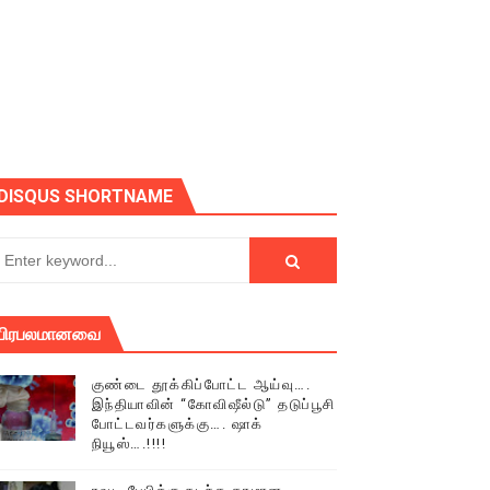
ோடு அழைக்கின்றோம்.
DISQUS SHORTNAME
பிரபலமானவை
குண்டை தூக்கிப்போட்ட ஆய்வு….
இந்தியாவின் “கோவிஷீல்டு” தடுப்பூசி
போட்டவர்களுக்கு…. ஷாக்
நியூஸ்….!!!!
் (செய்தியும்,படங்களும்..)