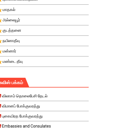
மாதகல்
அல்லையூர்
குடத்தனை
நயினாதீவு
மன்னார்
மண்டை தீவு
சுவிஸ் பக்கம்
விலாசம் தொலைபேசி தேடல்
விமானப் போக்குவரத்து
புகையிரத போக்குவரத்து
Embassies and Consulates