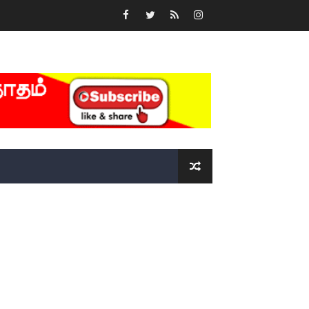
்….!!!!