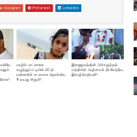
ிலும் தமிழின அழிப்பிற்கு நீதி கேட்டு நடைபெற்ற கவனயீர்ப்புப் போராட்
Google+
Pinterest
Linkedin
்பு (படங்கள், விடியோ)
ொதுச் சபை கூட்டத்தில் இன்று உரை
வீடியோ)
்திலே அதிக காலெக்ஷன் செய்த திரைப்படம் ! எங்கு தெரியுமா?
ுமதியே
யாழில் பாடசாலை
இராணுவத்தின் அச்சறுத்தல்
சனும்
கழுத்துப்பட்டியில் வீட்டு
மத்தியில் அஞ்சாமல் தீபமேற்றிய
யன்னலில் சடலமாக தொங்கிய
இளஞ்செழியன்!
்சேகா!
9 வயது சிறுமி!