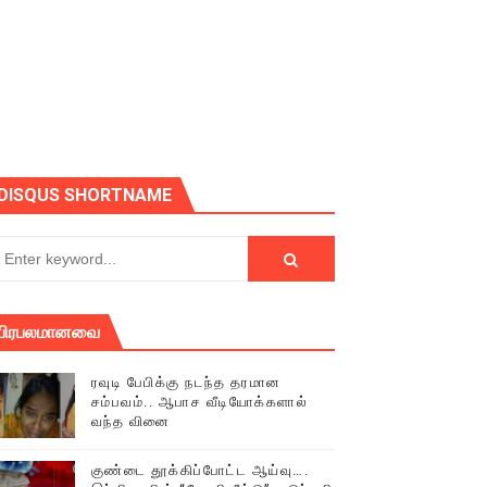
ோடு அழைக்கின்றோம்.
DISQUS SHORTNAME
பிரபலமானவை
ரவுடி பேபிக்கு நடந்த தரமான
சம்பவம்.. ஆபாச வீடியோக்களால்
வந்த வினை
் (செய்தியும்,படங்களும்..)
குண்டை தூக்கிப்போட்ட ஆய்வு….