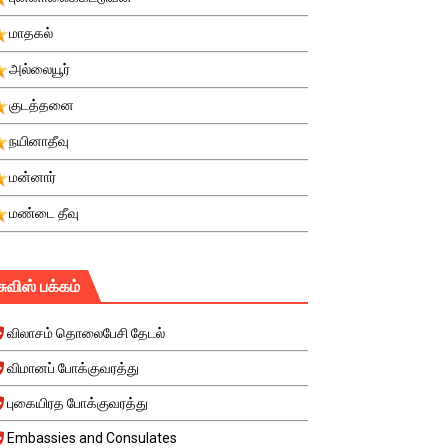
மாதகல்
அல்லையூர்
குடத்தனை
நயினாதீவு
மன்னார்
மண்டை தீவு
சுவிஸ் பக்கம்
விலாசம் தொலைபேசி தேடல்
விமானப் போக்குவரத்து
புகையிரத போக்குவரத்து
Embassies and Consulates