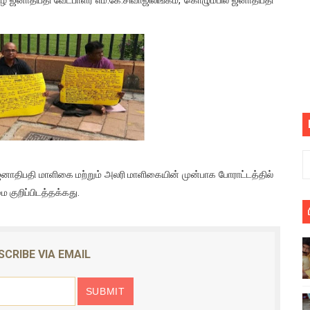
பெறும் கண்டனப் போராட்டத்திற்கு கலந்துகொள்ளுமாறு அன்புரிமைய
் படித்த மாணவர்கள் தொடர்பில் நாடாளுமன்றத்தில் பகிரங்க கேள்வி
யில் இலங்கைத் தமிழ் குடும்பம்!! நடந்தது என்ன
 : ரஜினிக்காக இலங்கை பாடலாசிரியர் வெளியிட்ட...
ரிழப்பு - கொதித்தெழுந்த பிரதேசவாசிகள்!
 கூடிய இடங்கள்...
னாதிபதி மாளிகை மற்றும் அலரி மாளிகையின் முன்பாக போராட்டத்தில்
குறிப்பிடத்தக்கது.
ை செய்த முதியவருக்கு வழங்கப்பட்ட தண்டனை
ொலை!
SCRIBE VIA EMAIL
்துள்ள அதிரடி உத்தரவு!
், கேணல் சங்கர் ஆகியோரின் நினைவெழுச்சி நாள் - 26.09.2021 சுவிஸ