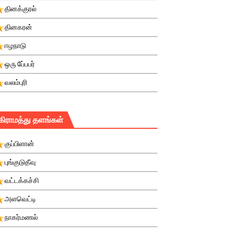
தினக்குரல்
தினகரன்
ஈழநாடு
ஒரு பே்பபர்
வலம்புரி
கிராமத்து தளங்கள்
குப்பிளான்
புங்குடுதீவு
வட்டக்கச்சி
அளவெட்டி
நாகர்மணல்