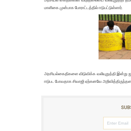
01/11/2021 Scotland ல் நடை
மாளிகை முன்பாக போராட்டத்தில் ஈடுபட்டுள்ளார்.
பாலச்சந்திரன் மற்றும் தன்னிடம
பிரிட்டனால் கடத்தப்படும் நிலை
வர்ராரு...வர்ராரு... அண்ணாத்த
கைது செய்யப்பட்ட இளைஞன் உயி
தடுப்பூசியை பெற்றுக் கொள்ளக்
அரசியல்கைதிகளை விடுவிக்க வலியுறுத்தி இன்று ஜ
ஈடுபட போவதாக சிவாஜி ஏற்கனவே அறிவித்திருந்தமை 
சிறுமியை பாலியல் வன்கொடும
பிரபல நடிகை தூக்கிட்டு தற்க
SUB
வடிவேலுவுக்கு நீதிமன்றம் விதித
தியாகதீபம் லெப்.கேணல் திலீபன