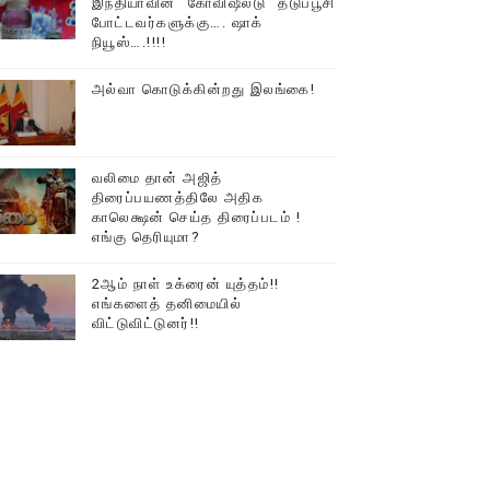
இந்தியாவின் “கோவிஷீல்டு” தடுப்பூசி
போட்டவர்களுக்கு…. ஷாக்
டத்தில் திரண்ட தமிழ்மக்கள்!!
நியூஸ்….!!!!
அல்வா கொடுக்கின்றது இலங்கை!
வலிமை தான் அஜித்
திரைப்பயணத்திலே அதிக
காலெக்ஷன் செய்த திரைப்படம் !
எங்கு தெரியுமா?
2ஆம் நாள் உக்ரைன் யுத்தம்!!
எங்களைத் தனிமையில்
விட்டுவிட்டுனர்!!