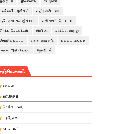
இந்தியா
இலங்கை
கட்டுரை
கண்ணீர் அஞ்சலி
கதிரவன் உலா
கதிரவன் களஞ்சியம்
கவிதைத் தோட்டம்
சிறப்பு செய்திகள்
சினிமா
சுவிட்சர்லாந்து
தொழில்நுட்பம்
நினைவஞ்சலி
பலதும் பத்தும்
மரண அறிவித்தல்
ஜோதிடம்
சஞ்சிகைகள்
உதயன்
வீரகேசரி
செந்தாமரை
ஈழநேசன்
சுடரொளி