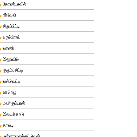
கோண்டாவில்
நீர்வேலி
சிறுப்பிட்டி
உரும்பிராய்
வரணி
இணுவில்
குரும்பசிட்டி
வல்வெட்டி
ஊரெழு
மண்கும்பான்
இடைக்காடு
தாவடி
புன்னாலைக்கட்டுவன்