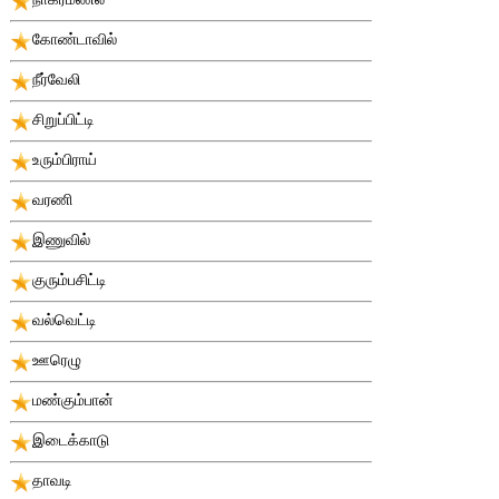
கோண்டாவில்
நீர்வேலி
சிறுப்பிட்டி
உரும்பிராய்
வரணி
இணுவில்
குரும்பசிட்டி
வல்வெட்டி
ஊரெழு
மண்கும்பான்
இடைக்காடு
தாவடி