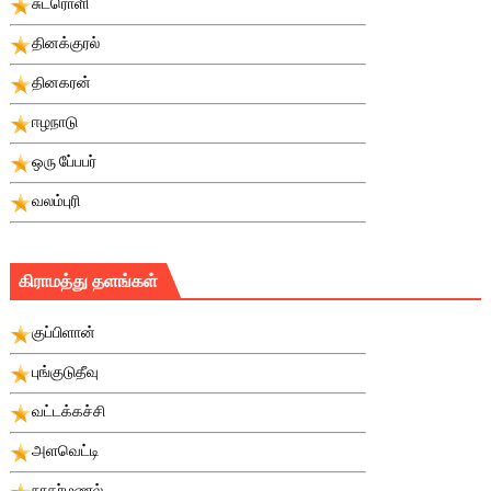
சுடரொளி
தினக்குரல்
தினகரன்
ஈழநாடு
ஒரு பே்பபர்
வலம்புரி
கிராமத்து தளங்கள்
குப்பிளான்
புங்குடுதீவு
வட்டக்கச்சி
அளவெட்டி
நாகர்மணல்