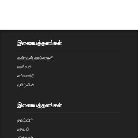
இணையத்தளங்கள்
கதிரவன் காணொளி
மனிதன்
லங்காஸ்ரீ
தமிழ்வின்
இணையத்தளங்கள்
தமிழ்மிரர்
உதயன்
வீரகேசரி