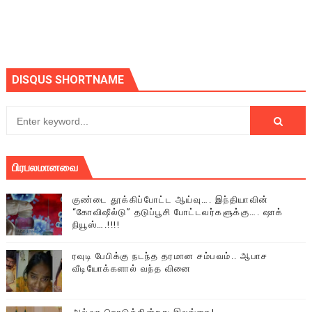
DISQUS SHORTNAME
பிரபலமானவை
குண்டை தூக்கிப்போட்ட ஆய்வு…. இந்தியாவின்
“கோவிஷீல்டு” தடுப்பூசி போட்டவர்களுக்கு…. ஷாக்
நியூஸ்….!!!!
ரவுடி பேபிக்கு நடந்த தரமான சம்பவம்.. ஆபாச
வீடியோக்களால் வந்த வினை