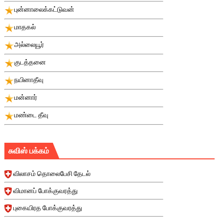
புன்னாலைக்கட்டுவன்
மாதகல்
அல்லையூர்
குடத்தனை
நயினாதீவு
மன்னார்
மண்டை தீவு
சுவிஸ் பக்கம்
விலாசம் தொலைபேசி தேடல்
விமானப் போக்குவரத்து
புகையிரத போக்குவரத்து