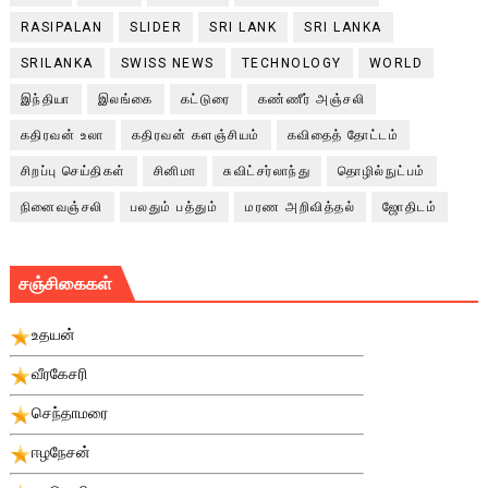
RASIPALAN
SLIDER
SRI LANK
SRI LANKA
SRILANKA
SWISS NEWS
TECHNOLOGY
WORLD
இந்தியா
இலங்கை
கட்டுரை
கண்ணீர் அஞ்சலி
கதிரவன் உலா
கதிரவன் களஞ்சியம்
கவிதைத் தோட்டம்
சிறப்பு செய்திகள்
சினிமா
சுவிட்சர்லாந்து
தொழில்நுட்பம்
நினைவஞ்சலி
பலதும் பத்தும்
மரண அறிவித்தல்
ஜோதிடம்
சஞ்சிகைகள்
உதயன்
வீரகேசரி
செந்தாமரை
ஈழநேசன்