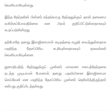
வெளியாகியுள்ளது.
இளையராஜா – கமல் அவசர சந்திப்பு (படங்கள், விடியோ)
இந்த தேர்தலின் பின்னர் எந்தவொரு தேர்தலுக்கும் தான் தலைமை
ஜனாதிபதி ஐக்கிய நாடுகளின் பொதுச் சபை கூட்டத்தில் இன்று 
வகிக்கப்போவதில்லை என அவர் குறிப்பிட்டுள்ளதாகவும்
32 CM விநோத கன்றுக்குட்டி! (வீடியோ)
கூறப்படுகின்றது.
வலிமை தான் அஜித் திரைப்பயணத்திலே அதிக காலெக்ஷன் செய்த த
தற்போதே தனது இராஜினாமாக் கடிதத்தை எழுதி வைத்துள்ளதாக
மஹிந்த தேசப்பிரிய கூறியுள்ளதாகவும் தகவல்கள்
அல்வா கொடுக்கின்றது இலங்கை!
வெளியாகியுள்ளன.
ஜனாதிபதித் தேர்தலுக்குப் முன்னர் மாகாண சபைத்தேர்தலை
நடத்த முடியாமல் போனால் தனது பதவியினை இராஜினாமா
செய்வேன் என மஹிந்த தேசப்பிரிய முன்னர் தெரிவித்திருந்தார்
என்பது குறிப்பிடத்தக்கது.