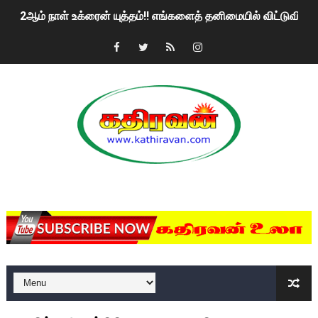
2ஆம் நாள் உக்ரைன் யுத்தம்!! எங்களைத் தனிமையில் விட்டுவிட்டுன
கதிரவன் வாசகர்களுக்கு இனிய பொங்கல் புத்தாண்டு நல்வாழ்த்
மகிந்த ராஜபக்சே பதவி விலக திட்டம்?
ரவுடி பேபிக்கு நடந்த தரமான சம்பவம்.. ஆபாச வீடியோக்களால் வ
காணாமல் போகும் பிள்ளையார்கள்!
குண்டை தூக்கிப்போட்ட ஆய்வு…. இந்தியாவின் “கோவிஷீல்டு” தடுப
MKRdezign
யாழில் தமிழின தலைவர் பிரபாகரனின் பிறந்தநாளை கொண்டாடிய
ஏர்போர்ட்டில் உதைத்த நபர் யார், என்ன நடந்தது?: உண்மையை ச
சீனா இலங்கையிடம் 8 மில்லியன் அமெரிக்க டொலர் நட்டஈடு கோர
01/11/2021 Scotland ல் நடைபெறும் கண்டனப் போராட்டத்திற