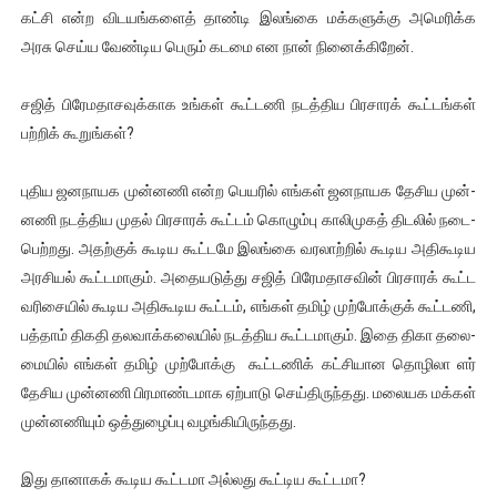
கட்சி என்ற விட­யங்­களைத் தாண்டி இலங்கை மக்­க­ளுக்கு அமெ­ரிக்க
அரசு செய்ய வேண்­டிய பெரும் கடமை என நான் நினைக்­கிறேன்.
சஜித் பிரே­ம­தா­ச­வுக்­காக உங்கள் கூட்­டணி நடத்­திய பிர­சாரக் கூட்­டங்கள்
பற்றிக் கூறுங்கள்?
புதிய ஜன­நா­யக முன்­னணி என்ற பெயரில் எங்கள் ஜன­நா­யக தேசிய முன்­
னணி நடத்­திய முதல் பிர­சாரக் கூட்டம் கொழும்பு காலி­முகத் திடலில் நடை­
பெற்­றது. அதற்குக் கூடிய கூட்­டமே இலங்கை வர­லாற்றில் கூடிய அதி­கூ­டிய
அர­சியல் கூட்­ட­மாகும். அதை­ய­டுத்து சஜித் பிரே­ம­தா­சவின் பிர­சாரக் கூட்ட
வரி­சையில் கூடிய அதி­கூ­டிய கூட்டம், எங்கள் தமிழ் முற்­போக்குக் கூட்­டணி,
பத்தாம் திகதி தல­வாக்­க­லையில் நடத்­திய கூட்­ட­மாகும். இதை திகா தலை­
மையில் எங்கள் தமிழ் முற்­போக்கு கூட்­டணிக் கட்­சி­யான தொழி­லா ளர்
தேசிய முன்­னணி பிர­மாண்­ட­மாக ஏற்­பாடு செய்­தி­ருந்­தது. மலை­யக மக்கள்
முன்­ன­ணியும் ஒத்­து­ழைப்பு வழங்கியிருந்­தது.
இது தானாகக் கூடிய கூட்­டமா அல்­லது கூட்­டிய கூட்­டமா?