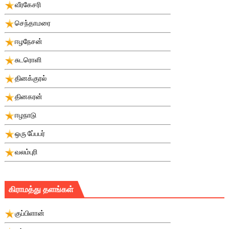
வீரகேசரி
செந்தாமரை
ஈழநேசன்
சுடரொளி
தினக்குரல்
தினகரன்
ஈழநாடு
ஒரு பே்பபர்
வலம்புரி
கிராமத்து தளங்கள்
குப்பிளான்