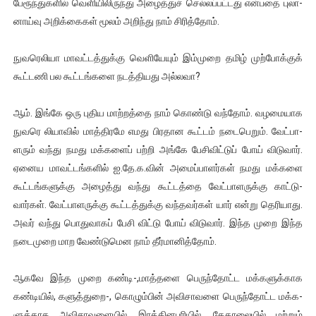
பேரூந்­து­களில் வெளியிலிருந்து அழைத்துச் செல்­லப்­பட்­டது என்­பதை புலா­
னாய்வு அறிக்­கைகள் மூலம் அறிந்து நாம் சிரித்தோம்.
நுவரெ­லியா மாவட்­டத்­துக்கு வெளி­யேயும் இம்­முறை தமிழ் முற்­போக்குக்
கூட்­டணி பல கூட்­டங்­களை நடத்­தி­யது அல்­லவா?
ஆம். இங்கே ஒரு புதிய மாற்­றத்தை நாம் கொண்டு வந்தோம். வழ­மை­யாக
நுவ­ரெ­ லி­யாவில் மாத்­தி­ரமே எமது பிர­தான கூட்டம் நடை­பெறும். வேட்­பா­
ளரும் வந்து நமது மக்­களைப் பற்றி அங்கே பேசி­விட்டுப் போய் விடுவார்.
ஏனைய மாவட்­டங்­களில் ஐ.தே.க.வின் அமைப்­பா­ளர்கள் நமது மக்­களை
கூட்­டங்­க­ளுக்கு அழைத்து வந்து கூட்­டத்தை வேட்­பா­ள­ருக்கு காட்­டு­
வார்கள். வேட்­பா­ள­ருக்கு கூட்­டத்­துக்கு வந்­த­வர்கள் யார் என்று தெரி­யாது.
அவர் வந்து பொது­வாகப் பேசி விட்டு போய் விடுவார். இந்த முறை இந்த
நடை­முறை மாற வேண்­டு­மென நாம் தீர்­மா­னித்தோம்.
ஆகவே இந்த முறை கண்­டி-­,மாத்­தளை பெருந்­தோட்ட மக்­க­ளுக்­காக
கண்­டியில், களுத்­து­றை-­, கொ­ழும்பின் அவி­சா­வளை பெருந்­தோட்ட மக்­க­
ளுக்­காக அவி­சா­வ­ளையில், இரத்­தி­ன­பு­ரியில், கேகா­லையில் மற்றும்