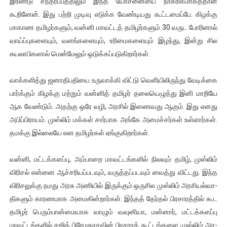
இரண்டு சந்­தர்ப்­பத்­திலும் இந்த யோச­னையை நாக­ரிக­மா­கத்தான்
கூறினேன். இது­ பற்றி முடிவு எடுக்க வேண்­டி­யது கூட்­ட­மைப்பே. கிழக்கு
மாகாண தமி­ழர்­களும், வன்னி மாவட்டத் தமி­ழர்­களும் 30 வருட போரினால்
வாய்ப்­பு­க­ளையும், வளங்­க­ளையும், உரி­மை­க­ளையும் இழந்து, இன்று சில
சுய­லா­பி­க­ளால் மென்­மேலும் ஒடுக்­கப்­ப­டு­கி­றார்கள்.
வாக்­க­ளித்து ஜனா­தி­ப­தியை உரு­வாக்கி விட்டு வெளியிலிருந்து வேடிக்கை
பார்க்கும் கிழக்கு மற்றும் வன்னித் தமிழர் தலை­யெ­ழுத்து இனி மாறியே
ஆக­ வேண்டும். அதற்கு ஒரே வழி, அரசில் இணை­வது ஆகும். இது எனது
அபிப்­பி­ராயம். முஸ்லிம் மக்கள் சார்­பாக அங்கே அமைச்­சர்கள் உள்­ளார்கள்.
தமக்கு இல்­லையே என தமி­ழர்கள் ஏங்­கு­கி­றார்கள்.
வன்னி, மட்­டக்­க­ளப்பு, அம்­பாறை மாவட்­டங்­களில் நிலவும் தமிழ், முஸ்லிம்
விரிசல் என்னை ஆச்­ச­ரி­யப்­ப­டவும், வருத்­தப்­ப­டவும் வைத்து விட்­டது. இந்த
விரி­ச­லுக்கு நமது அரசு அணியில் இருக்கும் ஒரு­சில முஸ்லிம் அர­சி­யல்­வா­
தி­களும் கார­ண­மாக அமை­கின்­றார்கள். இந்தத் தேர்தல் பிர­சா­ரத்தில் கூட
தமிழர் பெரும்­பான்­மை­யாக வாழும் வவு­னியா, மன்னார், மட்­டக்­க­ளப்பு
மாவட்­டங்­களில் சஜித் பிரே­ம­தா­சவின் பிர­சாரக் கூட்­டங்­களை முஸ்லிம் அர­