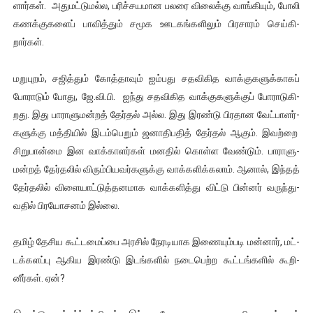
ளார்கள். அது­மட்­டு­மல்ல, பரிச்­ச­ய­மான பலரை விலைக்கு வாங்­கியும், போலி
கணக்­கு­களைப் பாவித்தும் சமூக ஊட­கங்­க­ளிலும் பிர­சாரம் செய்­கி­
றார்கள்.
மறு­புறம், சஜித்தும் கோத்­தாவும் ஐம்­பது சத­வி­கித வாக்­கு­க­ளுக்­காகப்
போராடும் போது, ஜே.வி.பி. ஐந்து சத­வி­கித வாக்­கு­க­ளுக்குப் போரா­டு­கி­
றது. இது பாரா­ளு­மன்றத் தேர்தல் அல்ல. இது இரண்டு பிர­தான வேட்­பா­ளர்­
க­ளுக்கு மத்­தியில் இடம்­பெறும் ஜனா­தி­பதித் தேர்தல் ஆகும். இவற்றை
சிறு­பான்மை இன வாக்­கா­ளர்கள் மனதில் கொள்ள வேண்டும். பாரா­ளு­
மன்றத் தேர்­தலில் விரும்­பி­ய­வர்­க­ளுக்கு வாக்­க­ளிக்­கலாம். ஆனால், இந்தத்
தேர்­தலில் விளை­யாட்­டுத்­த­ன­மாக வாக்­க­ளித்து விட்டு பின்னர் வருந்­து­
வதில் பிர­யோ­சனம் இல்லை.
தமிழ் தேசிய கூட்­ட­மைப்பை அரசில் நேர­டி­யாக இணை­யும்­படி மன்னார், மட்­
டக்­க­ளப்பு ஆகிய இரண்டு இடங்­களில் நடை­பெற்ற கூட்­டங்­களில் கூறி­
னீர்கள். ஏன்?