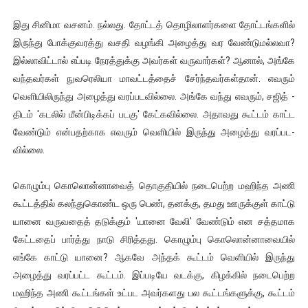
இது சினிமா வசனம். நல்­லது. தோட்டத் தொழி­லா­ளர்­களை தோட்­டங்­களில்
இருந்து போக்­கு­வ­ரத்து வசதி வழங்கி அழைத்து வர வேண்­டு­மல்­லவா?
இல்­லா­விட்டால் எப்­படி நேரத்­துக்கு அவர்கள் வரு­வார்கள்? ஆனால், அங்கே
வந்­த­வர்கள் நுவ­ரெ­லியா மாவட்­டத்தைச் சேர்ந்­த­வர்­கள்தான். எவரும்
வெளியிலிருந்து அழைத்து வரப்­ப­ட­வில்லை. அங்கே வந்து எவரும், சஜித் ­
திடம் 'கடலில் மீன்­பி­டிக்கப் படகு' கேட்­க­வில்லை. அதா­வது கூட்டம் காட்ட
வேண்டும் என்­ப­தற்­காக எவரும் வெளியில் இருந்து அழைத்து வரப்­ப­ட­
வில்லை.
கொழும்பு கொலொன்­னாவைத் தொகு­தியில் நடை­பெற்ற மஹிந்த அணி
கூட்­டத்தில் கலந்­து­கொண்ட ஒரு பெண், தனக்கு, தமது ஊருக்குள் காட்டு
யானை வரு­வதைத் தடுக்கும் 'யானை வேலி' வேண்டும் என சத்­த­மாக
கேட்­டதைப் பார்த்து நாடு சிரித்­தது. கொழும்பு கொலொன்­னா­வையில்
எங்கே காட்டு யானை? ஆகவே அந்தக் கூட்டம் வெளியில் இருந்து
அழைத்து வரப்­பட்ட கூட்டம். இப்­ப­டியே வடக்கு, கிழக்கில் நடை­பெற்ற
மஹிந்த அணி கூட்­டங்கள் உட்­பட அவர்­க­ளது பல கூட்­டங்­க­ளுக்கு, கூட்டம்