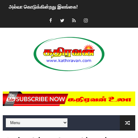
அல்வா கொடுக்கின்றது இலங்கை!
2ஆம் நாள் உக்ரைன் யுத்தம்!! எங்களைத் தனிமையில் விட்டுவிட்டுன
கதிரவன் வாசகர்களுக்கு இனிய பொங்கல் புத்தாண்டு நல்வாழ்த்
மகிந்த ராஜபக்சே பதவி விலக திட்டம்?
ரவுடி பேபிக்கு நடந்த தரமான சம்பவம்.. ஆபாச வீடியோக்களால் வ
காணாமல் போகும் பிள்ளையார்கள்!
MKRdezign
குண்டை தூக்கிப்போட்ட ஆய்வு…. இந்தியாவின் “கோவிஷீல்டு” தடுப
யாழில் தமிழின தலைவர் பிரபாகரனின் பிறந்தநாளை கொண்டாடிய
ஏர்போர்ட்டில் உதைத்த நபர் யார், என்ன நடந்தது?: உண்மையை ச
சீனா இலங்கையிடம் 8 மில்லியன் அமெரிக்க டொலர் நட்டஈடு கோர