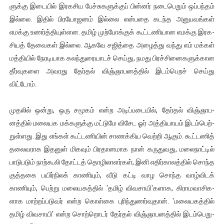
ளுக்கு இடையில் இர­க­சிய பேச்­சு­க­ளுக்குப் பின்னர் நடை­பெறும் ஒப்­பந்தம்
இல்லை. இதில் பிர­யோ­ஜனம் இல்லை என்­பதை கடந்த அனு­ப­வங்கள்
எமக்கு உணர்த்­தி­யுள்­ளன. தமிழ் முற்­போக்குக் கூட்­ட­ணி­யான எமக்கு இர­க­
சியத் தேவைகள் இல்லை. ஆகவே சஜித்தை அழைத்து வந்து எம் மக்கள்
மத்­தியில் நேர­டி­யாக கலந்­து­ரை­யாடச் செய்து, நமது பிரச்­சி­னை­க­ளுக்­கான
தீர்­வு­களை அவ­ரது தேர்தல் விஞ்­ஞா­ப­னத்தில் இடம்­பெறச் செய்து
விட்டோம்.
முதலில் ஒன்று, ஒரு சமூகம் என்ற அடிப்­ப­டையில், தேர்தல் விஞ்­ஞா­ப­
னத்தில் மலை­யக மக்­க­ளுக்கு மட்­டுமே விசேட ஓர் அத்­தி­யாயம் இடம்­பெற்­
றுள்­ளது. இது எங்கள் கூட்­ட­ணியின் சாணக்­கிய வெற்றி ஆகும். கூட்­டணித்
தலை­வ­ராக இதனுள் மிகவும் பிர­தா­ன­மாக நான் கரு­து­வது, மலை­நாட்டில்
பாடு­படும் நாற்­கூலி தோட்டத் தொழி­லா­ளர்கள், இனி எதிர்­கா­லத்தில் சொந்த
குத்­தகை பயிர்­நிலக் காணியும், வீடு கட்டி வாழ சொந்த வாழ்­விடக்
காணியும், பெற்று மலை­ய­கத்தில் 'தமிழ் விவ­சாயி'களாக, கிரா­ம­வா­சி­க­
ளாக மாற்­றப்­ப­டுவர் என்ற கொள்கை புரிந்­து­ணர்­வுதான். 'மலை­ய­கத்தில்
தமிழ் விவ­சாயி' என்ற சொற்­றொடர் தேர்தல் விஞ்­ஞா­ப­னத்தில் இடம்பெறு­