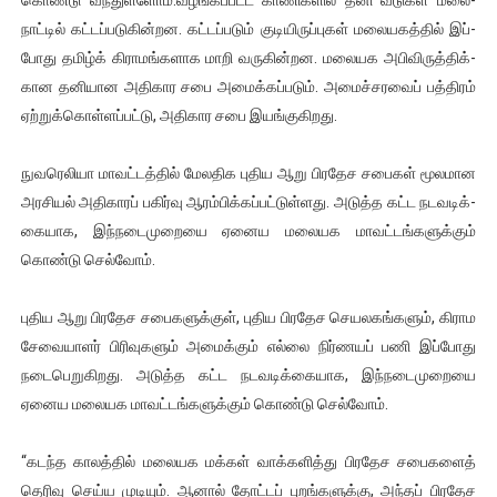
நாட்டில் கட்­டப்­ப­டு­கின்­றன. கட்­டப்­படும் குடி­யி­ருப்­புகள் மலை­ய­கத்தில் இப்­
போது தமிழ்க் கிரா­மங்­க­ளாக மாறி வரு­கின்­றன. மலை­யக அபி­வி­ருத்­திக்­
கான தனி­யான அதி­கார சபை அமைக்­கப்­படும். அமைச்­ச­ரவைப் பத்­திரம்
ஏற்­றுக்­கொள்­ளப்­பட்டு, அதி­கா­ர ­சபை இயங்­கு­கி­றது.
நுவ­ரெ­லியா மாவட்­டத்தில் மேல­திக புதிய ஆறு பிர­தேச சபைகள் மூல­மான
அர­சியல் அதி­காரப் பகிர்வு ஆரம்­பிக்­கப்­பட்­டுள்­ளது. அடுத்த கட்ட நட­வ­டிக்­
கை­யாக, இந்­ந­டை­மு­றையை ஏனைய மலை­யக மாவட்­டங்­க­ளுக்கும்
கொண்டு செல்வோம்.
புதிய ஆறு பிர­தேச சபை­க­ளுக்குள், புதிய பிர­தேச செய­ல­கங்­களும், கிராம
சேவை­யாளர் பிரி­வு­களும் அமைக்கும் எல்லை நிர்­ணயப் பணி இப்­போது
நடை­பெ­று­கி­றது. அடுத்த கட்ட நட­வ­டிக்­கை­யாக, இந்­ந­டை­மு­றையை
ஏனைய மலை­யக மாவட்­டங்­க­ளுக்கும் கொண்டு செல்வோம்.
“கடந்த காலத்தில் மலை­யக மக்­கள் வாக்­க­ளித்து பிர­தேச சபை­களைத்
தெரிவு செய்ய முடியும். ஆனால் தோட்டப் புறங்­க­ளுக்கு, அந்தப் பிர­தேச