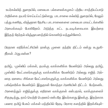
உயர்­கல்வித் துறையில், மலை­யக பல்­க­லைக்­க­ழகம் பற்­றிய சாத்­தி­யப்­பாடு
அறிக்கை தயார் செய்­யப்­பட்­டுள்­ளது. பாட­சாலை கல்வித் துறையில், மேலும்
பத்து கணித, விஞ்­ஞான தேசிய பாட­சா­லை­களை மலை­யக மாவட்­டங்­களில்
அமைக்­கவும் போகிறோம். அடுத்த கட்ட நட­வ­டிக்­கை­யாக இவற்றை
இந்தத் தேர்தல் விஞ்­ஞா­ப­னத்தில் கொண்டு வந்­துள்ளோம்.
பிர­தான எதிர்க்­கட்­சியின் நான்கு முனை தந்­திர திட்டம் என்று கூறு­கி­
றீர்கள். அது என்ன?
தமிழ், -­முஸ்லிம் மக்கள், தமக்கு வாக்­க­ளிக்க வேண்டும் அல்­லது தமிழ்,
முஸ்லிம் வேட்­பா­ளர்­க­ளுக்கு வாக்­க­ளிக்க வேண்டும் அல்­லது சஜித் அல்­
லாத ஏனைய சிங்­கள வேட்­பா­ளர்­க­ளுக்கு வாக்­க­ளிக்க வேண்டும் அல்­லது
பகிஷ்­க­ரிக்க வேண்டும். இதுதான் கோத்தா அணியின் திட்டம். மேற்­கண்ட
அனைத்தும் சஜித்­துக்கு எதி­ரான வாக்­குகள் என்­பதால், வாக்­கு­களைச்
சித­ற­டித்து, தாம் வெற்றி பெறலாம் என்­பதே இவர்­க­ளது இலக்கு. இதற்­காக
பலரை தமிழ் பேசும் மக்கள் மத்­தியில் நேரடி பிர­சார களத்தில் இறக்­கி­யுள்­