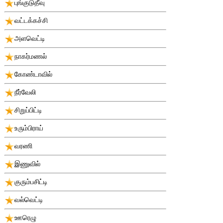
புங்குடுதீவு
வட்டக்கச்சி
அளவெட்டி
நாகர்மணல்
கோண்டாவில்
நீர்வேலி
சிறுப்பிட்டி
உரும்பிராய்
வரணி
இணுவில்
குரும்பசிட்டி
வல்வெட்டி
ஊரெழு