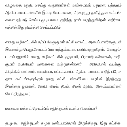
விழு­வதை உறுதி செய்து வரு­கி­றார்கள். உண்­மையில் பதுளை, புத்­தளம்
ஆகிய மாவட்­டங்­களில் இப்­படி வேட்­பா­ளரை அழைத்து தனித்­துவ கூட்­டங்­
களை ஏற்­பாடு செய்ய முடி­யாமை குறித்து நான் வருந்­து­கிறேன். எதிர்­கா­
லத்தில் இது நிவர்த்தி செய்­யப்­படும்.
எனது வழி­காட்­டலில் தம்பி வேலுகுமார் கட்சி மாவட்ட அமைப்­பா­ளர்­க­ளுடன்
இணைந்து பெருந்­தோட்டப் பிர­சா­ரத்­துக்­காகப் பணி­யாற்­று­கிறார். கொழும்­
பு-­,கம்­ப­ஹாவில் எனது வழி­காட்­டலில் குரு­சாமி, பிரகாஷ் கணேசன், சஷி­
குமார் ஆகியோர் பணி­களை ஆற்­று­கின்­றனர். அதேபோல் வடக்கு,
கிழக்கில் மன்னார், வவு­னியா, மட்­டக்­க­ளப்பு ஆகிய மாவட்ட சஜித் பிரே­ம­
தாச கூட்­டங்­க­ளுக்கும் நமது கட்சி பங்­க­ளிப்பை வழங்கி இருந்­தது.
இவற்றை ஜனகன், கோபி, விமல், தீபன், சீலன் ஆகிய அமைப்­பா­ளர்கள்
செய்­தி­ருந்­தனர்.
மலை­யக மக்கள் தொடர்பில் சஜித்­துடன் உடன்­பாடு உண்டா?
த.மு.கூ. சஜித்­துடன் சமூக உண்­ட­பாடுதான் இருக்­கி­றது. இது கட்­சி­க­