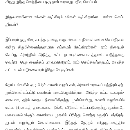
கி­றது. இந்த வெற்­றியை ஒரு நாள் வர­லாறு பதிவு செய்யும்.
இது­வ­ரை­யி­லான உங்கள் ஆட்­சியும் உங்கள் ஆட்­சி­தானே... என்ன செய்­
தீர்கள்?
இப்­பவும் ஒரு­ சிலர் கடந்த நான்கு வரு­டங்­க­ளாக நீங்கள் என்ன செய்­தீர்கள்
என்று சிறு­பிள்­ளைத்­த­ன­மாக எம்மைக் கேட்­கி­றார்கள். நாம் நிறையச்
செய்து அவற்றின் அடுத்த கட்ட நட­வ­டிக்­கை­யா­கத்தான், சஜித்­ததை
வெற்றி பெற வைக்கப் பாடு­ப­டு­கிறோம். நாம் செய்­த­வற்றையும், அடுத்த
கட்ட உடன்­பா­டு­க­ளையும் இதோ கேளுங்கள்.
தோட்­டங்­களில் ஏழு பேர்ச் காணி வழங் கல், அமைச்­ச­ரவைப் பத்­திரம் ஏற்­
றுக்­கொள்­ளப்­பட்டு பணிகள் நடை­பெ­று­கின்­றன. அடுத்த கட்ட நட­வ­டிக்­
கை­யாக, தற்­போ­தைய நிலையிலிருந்து முன்­சென்று, காணி வழங்­கலில்
உள்ள நிர்­வாகத் தடை­களை நீக்கி, வீடுகள் கட்­டப்­ப­டு­வ­தற்கு முன்­னரே,
மலை­ய­க­மெங்கும் காணியை முதலில் பிரித்து சொந்த உறுதிப் பத்­தி­ரத்­
துடன் வழங்கும் கொள்­கையை இந்தத் தேர்தல் விஞ்­ஞா­ப­னத்தில்
கொண்டு வந்­துள்ளோம்.வழங்­கப்­பட்ட காணி­களில் தனி வீடுகள் மலை­