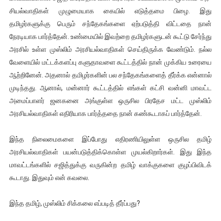
சி­யல்­வா­திகள் முழு­மை­யாக கையில் எடுத்தமை பிழை. இது
தமிழர்களுக்கு பெரும் சந்தேகங்களை ஏற்படுத்தி விட்டதை நான்
நேரடியாக பார்த்தேன். உண்மையில் இவற்றை தமிழர்களுடன் கூட்டு சேர்ந்து
அரசில் உள்ள முஸ்லிம் அரசியல்வாதிகள் செய்திருக்க வேண்டும். நல்ல
வேளையில் மட்டக்களப்பு களுதாவளை கூட்டத்தில் நான் முக்கிய உரையை
ஆற்றினேன். அதனால் தமிழர்களின் பல சந்தேகங்களைத் தீர்க்க என்னால்
முடிந்தது. ஆனால், மன்னார் கூட்டத்தில் எங்கள் கட்சி வன்னி மாவட்ட
அமைப்பாளர் ஜனகனை அங்குள்ள ஒருசில பிரதேச மட்ட முஸ்லிம்
அரசியல்வாதிகள் எதிரியாக பார்த்ததை நான் கண்கூடாகப் பார்த்தேன்.
இந்த நிலைமைகளை இப்போது எதிரணியிலுள்ள ஒருசில தமிழ்
அரசியல்வாதிகள் பயன்படுத்திக்கொள்ள முயல்கிறார்கள். இது இந்த
மாவட்டங்களில் சஜித்துக்கு வருகின்ற தமிழ் வாக்குகளை குழப்பிவிடக்
கூடாது. இதுவும் என் கவலை.
இந்த தமிழ், முஸ்லிம் சிக்கலை எப்படித் தீர்ப்பது?