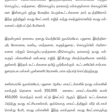
கொழும்­பு-­, வத்­த­ளை, -­நீர்­கொ­ழும்பு நக­ரவாழ் மக்­க­ளுக்­காக கொழும்பில்
என இன்­னமும் ஐந்து மேல­திக பெருங்­கூட்­டங்­களை நாம் நடத்­தினோம்.
இந்த ஐந்­திலும் எமது வேட்­பாளர் சஜித் வந்து கலந்­து­கொண்டு எமது மக்­
களைப் பற்றி மட்டும் பேசினார்.
இதன்­மூலம் நாளைய தனது வெற்­றியில் நுவ­ரெ­லியா, பதுளை, இரத்­தின­
புரி, கேகாலை, கண்டி, மாத்­தளை, களுத்­து­றை-­, கொ­ழும்பின் அவி­சா­
வளை மற்றும் கொழும்­பு-­,வத்­த­ளை,-­நீர்­கொ­ழும்பு நக­ரவாழ் நமது மக்­
களும் பங்­கா­ளிகள் என்­பதை சஜித் இப்­போது மிகத்­தெ­ளி­வாக உணர்ந்­
துள்ளார். இந்தக் கூட்­டங்­களை தமிழ் முற்­போக்குக் கூட்­ட­ணியின் சார்­பாக
ஜன­நா­யக மக்கள் முன்­னணி பிர­மாண்­ட­மாக ஏற்­பாடு செய்­தி­ருந்­தது.
உண்­மையில் நுவ­ரெ­லியா, பதுளை ஆகிய மாவட்­டங்­களில் நமது மக்­களின்
வாக்குத் தொகை சுமார் 350,000. ஏனைய மாவட்­டங்­களில் சுமார்
450,000. மொத்தம் சுமார் எட்டு இலட்சம் ஆகும். இந்தக் கூட்­டங்­களை
அடுத்து நமது கட்­சி­யா­ளர்கள், ஒவ்­வொரு மாவட்­டத்­திலும் வீடு வீடாகச்
சென்று பேசி, எமது மக்­களின் இந்த வாக்­குகள் எமது வேட்­பா­ள­ருக்கு