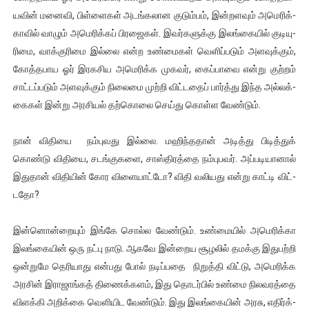
யவின் மனைவி, பிள்­ளைகள் அடங்­க­லான குடும்பம், இன்­ற­ளவும் அமெ­ரிக்­
காவில் வாழும் அமெ­ரிக்கப் பிர­ஜைகள். இவர்­க­ளுக்கு இலங்­கையில் குடி­யு­
ரிமை, வாக்­கு­ரிமை இல்லை என்ற உண்­மைகள் வெளிப்­படும் அள­வுக்கும்,
கோத்­த­பாய ஓர் இர­க­சிய அமெ­ரிக்க முகவர், கைப்­பாவை என்று குற்றம்
சாட்­டப்­படும் அள­வுக்கும் நிலைமை முற்றி விட்­டதைப் பார்த்து இந்த அல்­லக்­
கைகள் இன்று அர­சியல் தற்­கொலை செய்து கொள்ள வேண்டும்.
நான் விதியை நம்­பு­வது இல்லை. மஹிந்­ததான் அடித்து பிடித்துக்
கொண்டு விதியை, சடங்­கு­களை, சாஸ்­தி­ரத்தை நம்­பு­பவர். அப்­ப­டி­யானால்
இதுதான் விதியின் கோர விளை­யாட்டோ? விதி வலி­யது என்று காட்டி விட்­
டதோ?
இன்­னொன்­றையும் இங்கே சொல்ல வேண்டும். உண்­மையில் அமெ­ரிக்கா
இலங்­கையின் ஒரு நட்பு நாடு. ஆகவே இன்­றைய சூழலில் தமக்கு இதுபற்றி
ஒன்­றுமே தெரி­யாது என்­பது போல் நடிப்­பதை நிறுத்தி விட்டு, அமெ­ரிக்க
அரசின் இரா­ஜாங்கத் திணைக்­களம், இது தொடர்பில் உண்மை நில­வ­ரத்தை
விளக்கி அறிக்கை வெளி­யிட வேண்டும். இது இலங்­கையின் அரசு, எதிர்க்­