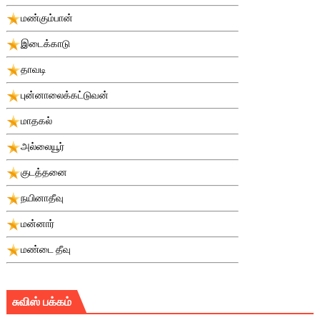
மண்கும்பான்
இடைக்காடு
தாவடி
புன்னாலைக்கட்டுவன்
மாதகல்
அல்லையூர்
குடத்தனை
நயினாதீவு
மன்னார்
மண்டை தீவு
சுவிஸ் பக்கம்