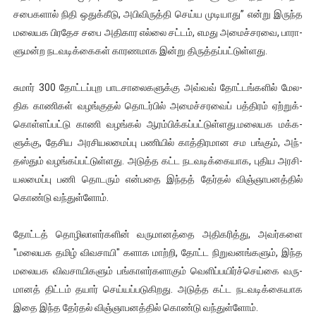
சபை­களால் நிதி ஒதுக்­கீடு, அபி­வி­ருத்தி செய்ய முடி­யாது” என்று இருந்த
மலை­யக பிர­தேச சபை அதி­கார எல்லை சட்டம், எமது அமைச்­ச­ரவை, பாரா­
ளு­மன்ற நட­வ­டிக்­கைகள் கார­ண­மாக இன்று திருத்­தப்­பட்­டுள்­ளது.
சுமார் 300 தோட்­டப்­புற பாட­சா­லை­க­ளுக்கு அவ்வவ் தோட்­டங்­களில் மேல­
திக காணிகள் வழங்­குதல் தொடர்பில் அமைச்­ச­ரவைப் பத்­திரம் ஏற்­றுக்­
கொள்­ளப்­பட்டு காணி வழங்கல் ஆரம்­பிக்­கப்­பட்­டுள்­ளது.மலை­யக மக்­க­
ளுக்கு, தேசிய அர­சி­ய­ல­மைப்பு பணியில் காத்­தி­ர­மான சம பங்கும், அந்­
தஸ்தும் வழங்­கப்­பட்­டுள்­ளது. அடுத்த கட்ட நட­வ­டிக்­கை­யாக, புதிய அர­சி­
ய­ல­மைப்பு பணி தொடரும் என்­பதை இந்தத் தேர்தல் விஞ்­ஞா­ப­னத்தில்
கொண்டு வந்­துள்ளோம்.
தோட்டத் தொழி­லா­ளர்­களின் வரு­மா­னத்தை அதி­க­ரித்து, அவர்­களை
"மலை­யக தமிழ் விவ­சாயி" களாக மாற்றி, தோட்ட நிறு­வ­னங்­களும், இந்த
மலை­யக விவ­சா­யி­களும் பங்­கா­ளர்­க­ளாகும் வெளிப்­ப­யிர்ச்­செய்கை வரு­
மானத் திட்டம் தயார் செய்­யப்­ப­டு­கி­றது. அடுத்த கட்ட நட­வ­டிக்­கை­யாக
இதை இந்த தேர்தல் விஞ்­ஞா­ப­னத்தில் கொண்டு வந்­துள்ளோம்.