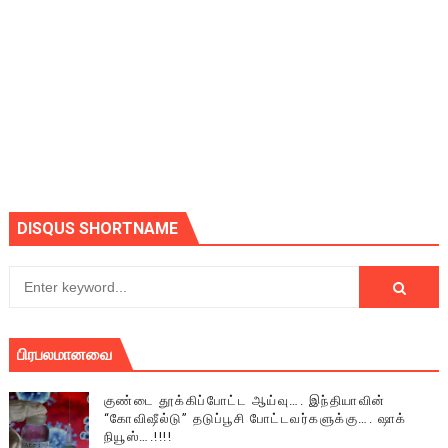
DISQUS SHORTNAME
பிரபலமானவை
குண்டை தூக்கிப்போட்ட ஆய்வு…. இந்தியாவின்
“கோவிஷீல்டு” தடுப்பூசி போட்டவர்களுக்கு…. ஷாக்
நியூஸ்….!!!!