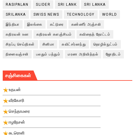
RASIPALAN
SLIDER
SRI LANK
SRI LANKA
SRILANKA
SWISS NEWS
TECHNOLOGY
WORLD
இந்தியா
இலங்கை
கட்டுரை
கண்ணீர் அஞ்சலி
கதிரவன் உலா
கதிரவன் களஞ்சியம்
கவிதைத் தோட்டம்
சிறப்பு செய்திகள்
சினிமா
சுவிட்சர்லாந்து
தொழில்நுட்பம்
நினைவஞ்சலி
பலதும் பத்தும்
மரண அறிவித்தல்
ஜோதிடம்
சஞ்சிகைகள்
உதயன்
வீரகேசரி
செந்தாமரை
ஈழநேசன்
சுடரொளி