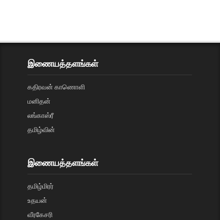
இணையத்தளங்கள்
கதிரவன் காணொளி
மனிதன்
லங்காஸ்ரீ
தமிழ்வின்
இணையத்தளங்கள்
தமிழ்மிரர்
உதயன்
வீரகேசரி