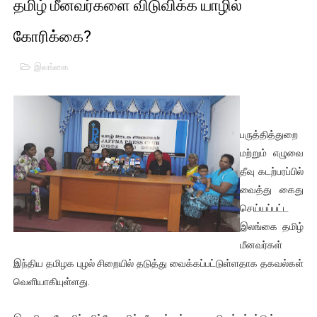
தமிழ் மீனவர்களை விடுவிக்க யாழில்
01/11/2021 Scotland ல் நடைபெறும் கண்டனப் போராட்டத்திற
கோரிக்கை?
பாலச்சந்திரன் மற்றும் தன்னிடம் படித்த மாணவர்கள் தொடர்பில் ந
இலங்கை
பிரிட்டனால் கடத்தப்படும் நிலையில் இலங்கைத் தமிழ் குடும்பம்!!
வர்ராரு...வர்ராரு... அண்ணாத்த : ரஜினிக்காக இலங்கை பாடலாசிர
பருத்தித்துறை
கைது செய்யப்பட்ட இளைஞன் உயிரிழப்பு - கொதித்தெழுந்த பிரத
மற்றும் எழுவை
தீவு கடற்பரப்பில்
தடுப்பூசியை பெற்றுக் கொள்ளக் கூடிய இடங்கள்...
வைத்து கைது
சிறுமியை பாலியல் வன்கொடுமை செய்த முதியவருக்கு வழங்கப
செய்யப்பட்ட
இலங்கை தமிழ்
பிரபல நடிகை தூக்கிட்டு தற்கொலை!
மீனவர்கள்
இந்திய தமிழக புழல் சிறையில் தடுத்து வைக்கப்பட்டுள்ளதாக தகவல்கள்
வடிவேலுவுக்கு நீதிமன்றம் விதித்துள்ள அதிரடி உத்தரவு!
வெளியாகியுள்ளது.
தியாகதீபம் லெப்.கேணல் திலீபன், கேணல் சங்கர் ஆகியோரின் நினை