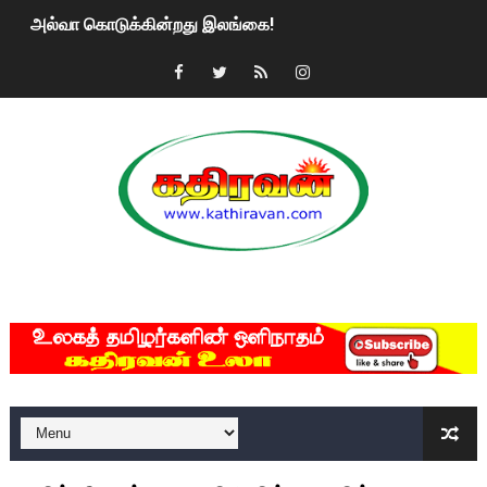
அல்வா கொடுக்கின்றது இலங்கை!
2ஆம் நாள் உக்ரைன் யுத்தம்!! எங்களைத் தனிமையில் விட்டுவிட்டுன
கதிரவன் வாசகர்களுக்கு இனிய பொங்கல் புத்தாண்டு நல்வாழ்த்
மகிந்த ராஜபக்சே பதவி விலக திட்டம்?
ரவுடி பேபிக்கு நடந்த தரமான சம்பவம்.. ஆபாச வீடியோக்களால் வ
காணாமல் போகும் பிள்ளையார்கள்!
MKRdezign
குண்டை தூக்கிப்போட்ட ஆய்வு…. இந்தியாவின் “கோவிஷீல்டு” தடுப
யாழில் தமிழின தலைவர் பிரபாகரனின் பிறந்தநாளை கொண்டாடிய
ஏர்போர்ட்டில் உதைத்த நபர் யார், என்ன நடந்தது?: உண்மையை ச
சீனா இலங்கையிடம் 8 மில்லியன் அமெரிக்க டொலர் நட்டஈடு கோர