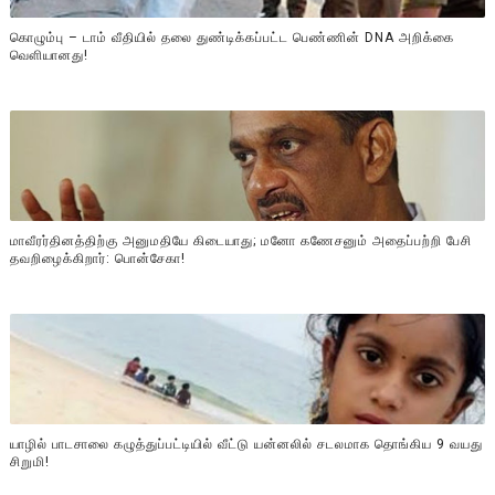
கொழும்பு – டாம் வீதியில் தலை துண்டிக்கப்பட்ட பெண்ணின் DNA அறிக்கை
வௌியானது!
மாவீரர்தினத்திற்கு அனுமதியே கிடையாது; மனோ கணேசனும் அதைப்பற்றி பேசி
தவறிழைக்கிறார்: பொன்சேகா!
யாழில் பாடசாலை கழுத்துப்பட்டியில் வீட்டு யன்னலில் சடலமாக தொங்கிய 9 வயது
சிறுமி!