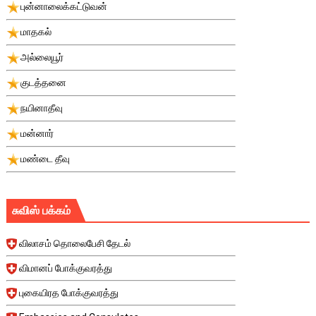
புன்னாலைக்கட்டுவன்
மாதகல்
அல்லையூர்
குடத்தனை
நயினாதீவு
மன்னார்
மண்டை தீவு
சுவிஸ் பக்கம்
விலாசம் தொலைபேசி தேடல்
விமானப் போக்குவரத்து
புகையிரத போக்குவரத்து