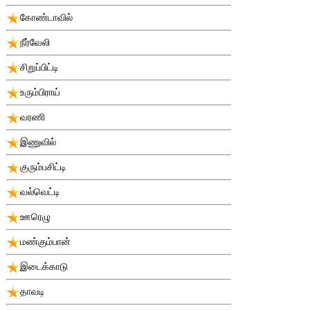
கோண்டாவில்
நீர்வேலி
சிறுப்பிட்டி
உரும்பிராய்
வரணி
இணுவில்
குரும்பசிட்டி
வல்வெட்டி
ஊரெழு
மண்கும்பான்
இடைக்காடு
தாவடி