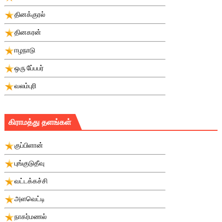
தினக்குரல்
தினகரன்
ஈழநாடு
ஒரு பே்பபர்
வலம்புரி
கிராமத்து தளங்கள்
குப்பிளான்
புங்குடுதீவு
வட்டக்கச்சி
அளவெட்டி
நாகர்மணல்