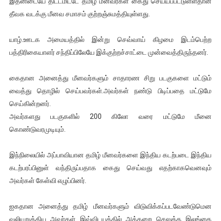
இதனிடையே திட்டமிட்டே தமிழ் மீனவர்கள் கைது செய்யப்பட்டுள்ளதான
ஐ.நா முன்றலில் சீரற்ற காலநிலையிலும் தமிழின அழிப்பிற்கு நீதி க
தீவக வடக்கு மீனவ சமாசம் குற்றஞ்சுமத்தியுள்ளது.
இளையராஜா – கமல் அவசர சந்திப்பு (படங்கள், விடியோ)
யாழ்.ஊடக அமையத்தில் இன்று செவ்வாய் கிழமை இடம்பெற்ற
பத்திரிகையாளர் சந்திப்பிலேயே இக்குற்றச்சாட்டை முன்வைத்திருந்தனர்.
ஜனாதிபதி ஐக்கிய நாடுகளின் பொதுச் சபை கூட்டத்தில் இன்று 
கைதான அனைத்து மீனவர்களும் சாதாரண சிறு படகுகளை மட்டும்
32 CM விநோத கன்றுக்குட்டி! (வீடியோ)
வைத்து தொழில் செய்பவர்கள்.அவர்கள் நண்டு பிடிப்பதை மட்டுமே
வலிமை தான் அஜித் திரைப்பயணத்திலே அதிக காலெக்ஷன் செய்த த
செய்கின்றனர்.
அவர்களது படகுகளில் 200 கிலோ வரை மட்டுமே மீனை
கொண்டுவரமுடியும்.
இந்நிலையில் அப்பாவியான தமிழ் மீனவர்களை இந்திய கடற்படை இந்திய
கடற்பரப்பினுள் வந்திருப்பதாக கைது செய்வது எதற்காகவெனவும்
அவர்கள் கேள்வி எழுப்பினர்.
ஐகதான அனைத்து தமிழ் மீனவர்களும் விடுவிக்கப்படவேண்டுமென
வலியுறுத்திய அவர்கள் இவ்விடயத்தில் அக்கறை செலுத்த இலங்கை