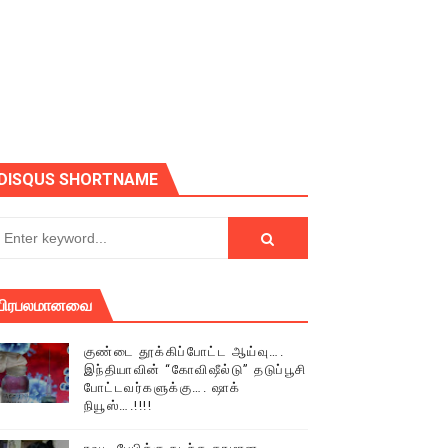
ோடு அழைக்கின்றோம்.
DISQUS SHORTNAME
பிரபலமானவை
குண்டை தூக்கிப்போட்ட ஆய்வு….
இந்தியாவின் “கோவிஷீல்டு” தடுப்பூசி
போட்டவர்களுக்கு…. ஷாக்
நியூஸ்….!!!!
் (செய்தியும்,படங்களும்..)