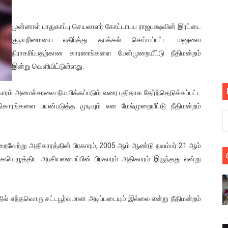
பெறும் கண்டனப் போராட்டத்திற்கு கலந்துகொள்ளுமாறு அன்புரிமைய
முன்னாள் பாதுகாப்பு செயலாளர் கோட்டாபய ராஜபக்ஷவின் இரட்டை
் படித்த மாணவர்கள் தொடர்பில் நாடாளுமன்றத்தில் பகிரங்க கேள்வி
குடியுரிமையை எதிர்த்து தாக்கல் செய்யப்பட்ட மனுவை
நிராகரிப்பதற்கான காரணங்களை மேன்முறையீட்டு நீதிமன்றம்
யில் இலங்கைத் தமிழ் குடும்பம்!! நடந்தது என்ன
இன்று வெளியிட்டுள்ளது.
 : ரஜினிக்காக இலங்கை பாடலாசிரியர் வெளியிட்ட...
ாரம் அமைச்சரவை நியமிக்கப்படும் வரை புதிதாக தேர்ந்தெடுக்கப்பட்ட
ரிழப்பு - கொதித்தெழுந்த பிரதேசவாசிகள்!
ாரங்களை பயன்படுத்த முடியும் என மேல்முறையீட்டு நீதிமன்றம்
 கூடிய இடங்கள்...
றைவேற்று அதிகாரத்தின் பிரகாரம், 2005 ஆம் ஆண்டு நவம்பர் 21 ஆம்
ை செய்த முதியவருக்கு வழங்கப்பட்ட தண்டனை
கையெழுத்திட அரசியலமைப்பின் பிரகாரம் அதிகாரம் இருந்தது என்று
ொலை!
்துள்ள அதிரடி உத்தரவு!
ல் எந்தவொரு சட்டபூர்வமான அடிப்படையும் இல்லை என்று நீதிமன்றம்
், கேணல் சங்கர் ஆகியோரின் நினைவெழுச்சி நாள் - 26.09.2021 சுவிஸ