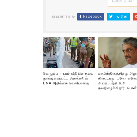
Facebook
Twitter
SHARE THIS:
கொழும்பு – டாம் வீதியில் தலை
மாவீரர்தினத்திற்கு அன
துண்டிக்கப்பட்ட பெண்ணின்
கிடையாது; மனோ கணே
DNA அறிக்கை வௌியானது!
அதைப்பற்றி பேசி
தவறிழைக்கிறார்: பொன