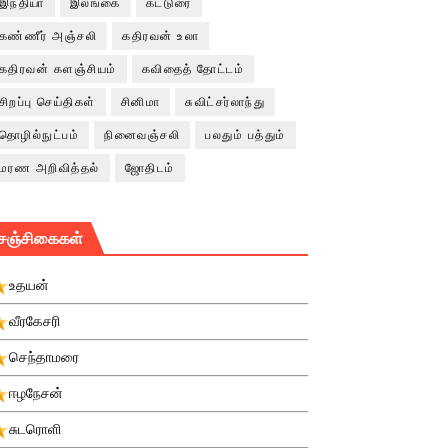
இந்தியா
இலங்கை
கட்டுரை
கண்ணீர் அஞ்சலி
கதிரவன் உலா
கதிரவன் களஞ்சியம்
கவிதைத் தோட்டம்
சிறப்பு செய்திகள்
சினிமா
சுவிட்சர்லாந்து
தொழில்நுட்பம்
நினைவஞ்சலி
பலதும் பத்தும்
மரண அறிவித்தல்
ஜோதிடம்
சஞ்சிகைகள்
உதயன்
வீரகேசரி
செந்தாமரை
ஈழநேசன்
சுடரொளி