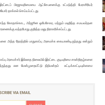
ட்டைப் பிரஜாவுரிமையை ஆட்சேபனைக்கு உட்படுத்தி பேராசிரியர்
ிலும் தமிழின அழிப்பிற்கு நீதி கேட்டு நடைபெற்ற கவனயீர்ப்புப் போராட்
யோர் தாக்கல் செய்யப்பட்டது.
்பு (படங்கள், விடியோ)
தி யசந்த கோதாகொட, அர்ஜூன ஒபேசேகர, மற்றும் மஹிந்த சமயவர்தன
ொதுச் சபை கூட்டத்தில் இன்று உரை
ரணைக்கு வந்தபோது குறித்த மனு நிராகரிக்கப்பட்டது.
வீடியோ)
ளை அந்த நேரத்தில் பாதுகாப்பு அமைச்சு கையாண்டிருந்தது என்றும்
்திலே அதிக காலெக்ஷன் செய்த திரைப்படம் ! எங்கு தெரியுமா?
ாதுகாப்பு அமைச்சர் இல்லாத நிலையில் இரட்டை குடியுரிமை சான்றிதழ்களை
ுந்தது என மேன்முறையீட்டு நீதிமன்றம் சுட்டிக்காட்டியுள்ளமை
SCRIBE VIA EMAIL