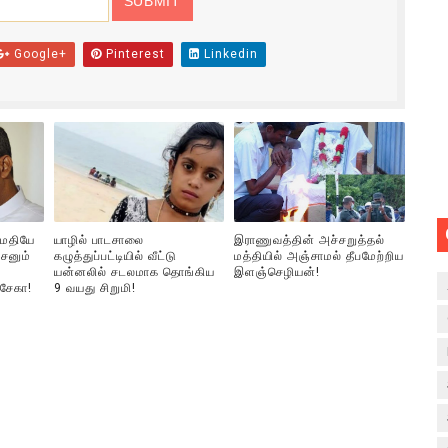
Google+
Pinterest
Linkedin
ுமதியே
யாழில் பாடசாலை
இராணுவத்தின் அச்சறுத்தல்
சனும்
கழுத்துப்பட்டியில் வீட்டு
மத்தியில் அஞ்சாமல் தீபமேற்றிய
யன்னலில் சடலமாக தொங்கிய
இளஞ்செழியன்!
்சேகா!
9 வயது சிறுமி!