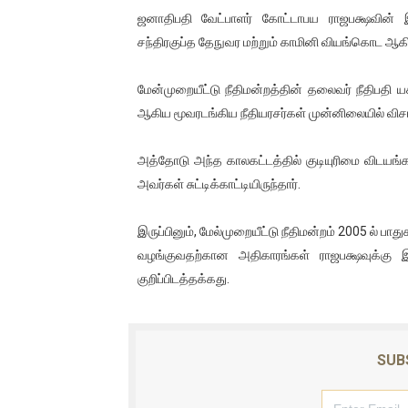
ஜனாதிபதி வேட்பாளர் கோட்டாபய ராஜபக்ஷவின் இர
ஐ.நா முன்றலில் சீரற்ற காலநிலைய
சந்திரகுப்த தேநுவர மற்றும் காமினி வியங்கொட ஆகி
இளையராஜா – கமல் அவசர சந்திப
மேன்முறையீட்டு நீதிமன்றத்தின் தலைவர் நீதிப
ஜனாதிபதி ஐக்கிய நாடுகளின் ப
ஆகிய மூவரடங்கிய நீதியரசர்கள் முன்னிலையில் விசா
32 CM விநோத கன்றுக்குட்டி! (
அத்தோடு அந்த காலகட்டத்தில் குடியுரிமை விடயங்க
அவர்கள் சுட்டிக்காட்டியிருந்தார்.
வலிமை தான் அஜித் திரைப்பயணத
இருப்பினும், மேல்முறையீட்டு நீதிமன்றம் 2005 ல் ப
வழங்குவதற்கான அதிகாரங்கள் ராஜபக்ஷவுக்கு இர
குறிப்பிடத்தக்கது.
SUB