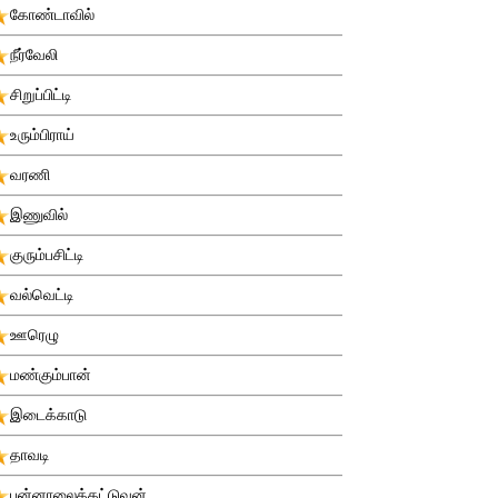
கோண்டாவில்
நீர்வேலி
சிறுப்பிட்டி
உரும்பிராய்
வரணி
இணுவில்
குரும்பசிட்டி
வல்வெட்டி
ஊரெழு
மண்கும்பான்
இடைக்காடு
தாவடி
புன்னாலைக்கட்டுவன்