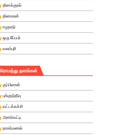
தினக்குரல்
தினகரன்
ஈழநாடு
ஒரு பே்பபர்
வலம்புரி
கிராமத்து தளங்கள்
குப்பிளான்
புங்குடுதீவு
வட்டக்கச்சி
அளவெட்டி
நாகர்மணல்