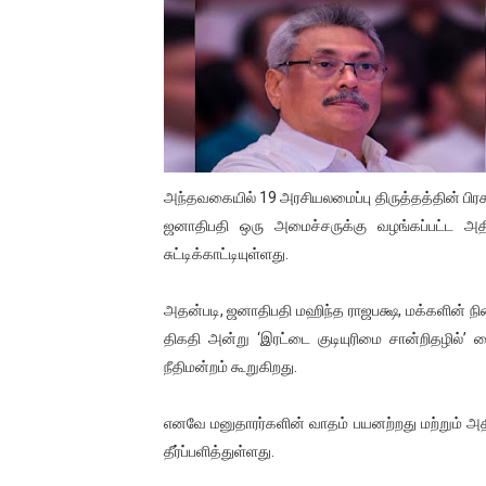
01/11/2021 Scotland ல் நடை
பாலச்சந்திரன் மற்றும் தன்னிடம
பிரிட்டனால் கடத்தப்படும் நிலை
வர்ராரு...வர்ராரு... அண்ணாத்த
அந்தவகையில் 19 அரசியலமைப்பு திருத்தத்தின் பிரக
கைது செய்யப்பட்ட இளைஞன் உயி
ஜனாதிபதி ஒரு அமைச்சருக்கு வழங்கப்பட்ட அதிக
சுட்டிக்காட்டியுள்ளது.
தடுப்பூசியை பெற்றுக் கொள்ளக்
அதன்படி, ஜனாதிபதி மஹிந்த ராஜபக்ஷ, மக்களின் நி
சிறுமியை பாலியல் வன்கொடும
திகதி அன்று ‘இரட்டை குடியுரிமை சான்றிதழில்’ 
நீதிமன்றம் கூறுகிறது.
பிரபல நடிகை தூக்கிட்டு தற்க
வடிவேலுவுக்கு நீதிமன்றம் விதித
எனவே மனுதாரர்களின் வாதம் பயனற்றது மற்றும் அதி
தீர்ப்பளித்துள்ளது.
தியாகதீபம் லெப்.கேணல் திலீபன