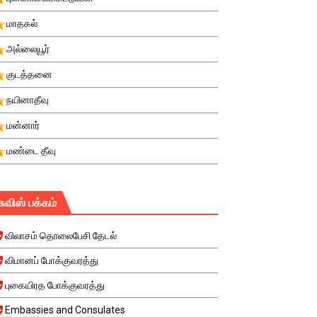
மாதகல்
அல்லையூர்
குடத்தனை
நயினாதீவு
மன்னார்
மண்டை தீவு
சுவிஸ் பக்கம்
விலாசம் தொலைபேசி தேடல்
விமானப் போக்குவரத்து
புகையிரத போக்குவரத்து
Embassies and Consulates