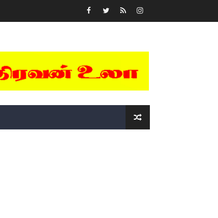
்….!!!!