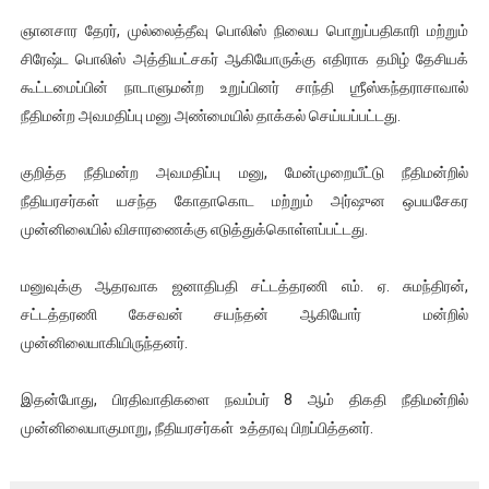
ஐ.நா முன்றலில் சீரற்ற காலநிலையிலும் தமிழின அழிப்பிற்கு நீதி க
ஞானசார தேரர், முல்லைத்தீவு பொலிஸ் நிலைய பொறுப்பதிகாரி மற்றும்
சிரேஷ்ட பொலிஸ் அத்தியட்சகர் ஆகியோருக்கு எதிராக தமிழ் தேசியக்
இளையராஜா – கமல் அவசர சந்திப்பு (படங்கள், விடியோ)
கூட்டமைப்பின் நாடாளுமன்ற உறுப்பினர் சாந்தி ஶ்ரீஸ்கந்தராசாவால்
நீதிமன்ற அவமதிப்பு மனு அண்மையில் தாக்கல் செய்யப்பட்டது.
ஜனாதிபதி ஐக்கிய நாடுகளின் பொதுச் சபை கூட்டத்தில் இன்று 
குறித்த நீதிமன்ற அவமதிப்பு மனு, மேன்முறையீட்டு நீதிமன்றில்
32 CM விநோத கன்றுக்குட்டி! (வீடியோ)
நீதியரசர்கள் யசந்த கோதாகொட மற்றும் அர்ஷுன ஒபயசேகர
வலிமை தான் அஜித் திரைப்பயணத்திலே அதிக காலெக்ஷன் செய்த த
முன்னிலையில் விசாரணைக்கு எடுத்துக்கொள்ளப்பட்டது.
மனுவுக்கு ஆதரவாக ஜனாதிபதி சட்டத்தரணி எம். ஏ. சுமந்திரன்,
சட்டத்தரணி கேசவன் சயந்தன் ஆகியோர் மன்றில்
முன்னிலையாகியிருந்தனர்.
இதன்போது, பிரதிவாதிகளை நவம்பர் 8 ஆம் திகதி நீதிமன்றில்
முன்னிலையாகுமாறு, நீதியரசர்கள் உத்தரவு பிறப்பித்தனர்.