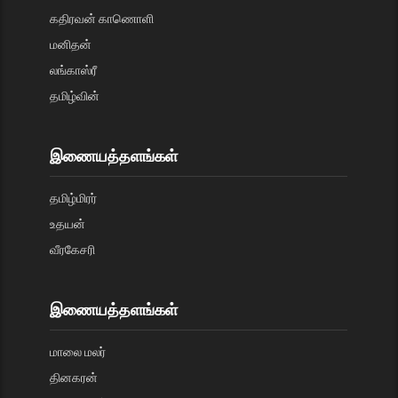
கதிரவன் காணொளி
மனிதன்
லங்காஸ்ரீ
தமிழ்வின்
இணையத்தளங்கள்
தமிழ்மிரர்
உதயன்
வீரகேசரி
இணையத்தளங்கள்
மாலை மலர்
தினகரன்