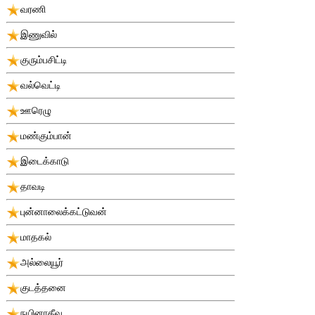
வரணி
இணுவில்
குரும்பசிட்டி
வல்வெட்டி
ஊரெழு
மண்கும்பான்
இடைக்காடு
தாவடி
புன்னாலைக்கட்டுவன்
மாதகல்
அல்லையூர்
குடத்தனை
நயினாதீவு