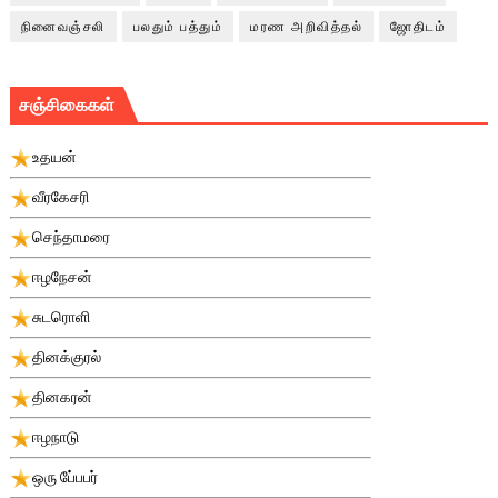
நினைவஞ்சலி
பலதும் பத்தும்
மரண அறிவித்தல்
ஜோதிடம்
சஞ்சிகைகள்
உதயன்
வீரகேசரி
செந்தாமரை
ஈழநேசன்
சுடரொளி
தினக்குரல்
தினகரன்
ஈழநாடு
ஒரு பே்பபர்