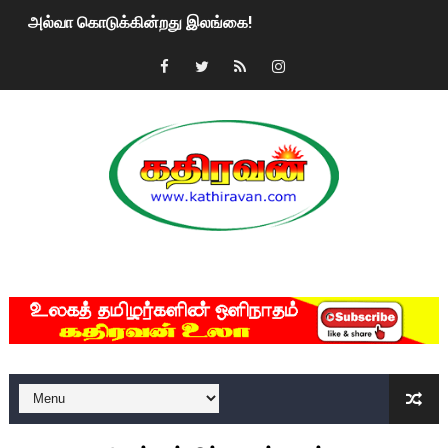
அல்வா கொடுக்கின்றது இலங்கை!
2ஆம் நாள் உக்ரைன் யுத்தம்!! எங்களைத் தனிமையில் விட்டுவிட்டுன
கதிரவன் வாசகர்களுக்கு இனிய பொங்கல் புத்தாண்டு நல்வாழ்த்
மகிந்த ராஜபக்சே பதவி விலக திட்டம்?
ரவுடி பேபிக்கு நடந்த தரமான சம்பவம்.. ஆபாச வீடியோக்களால் வ
காணாமல் போகும் பிள்ளையார்கள்!
MKRdezign
குண்டை தூக்கிப்போட்ட ஆய்வு…. இந்தியாவின் “கோவிஷீல்டு” தடுப
யாழில் தமிழின தலைவர் பிரபாகரனின் பிறந்தநாளை கொண்டாடிய
ஏர்போர்ட்டில் உதைத்த நபர் யார், என்ன நடந்தது?: உண்மையை ச
சீனா இலங்கையிடம் 8 மில்லியன் அமெரிக்க டொலர் நட்டஈடு கோர