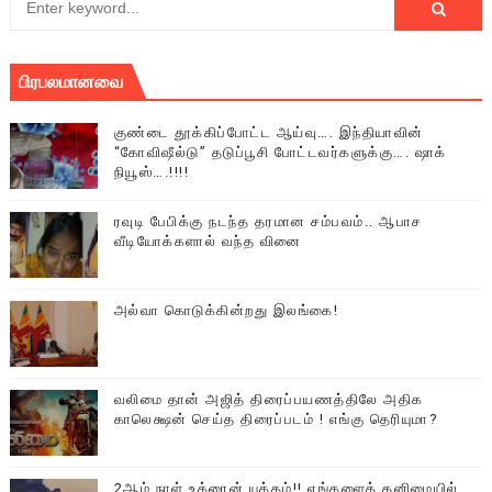
பிரபலமானவை
குண்டை தூக்கிப்போட்ட ஆய்வு…. இந்தியாவின்
“கோவிஷீல்டு” தடுப்பூசி போட்டவர்களுக்கு…. ஷாக்
நியூஸ்….!!!!
ரவுடி பேபிக்கு நடந்த தரமான சம்பவம்.. ஆபாச
வீடியோக்களால் வந்த வினை
அல்வா கொடுக்கின்றது இலங்கை!
வலிமை தான் அஜித் திரைப்பயணத்திலே அதிக
காலெக்ஷன் செய்த திரைப்படம் ! எங்கு தெரியுமா?
2ஆம் நாள் உக்ரைன் யுத்தம்!! எங்களைத் தனிமையில்