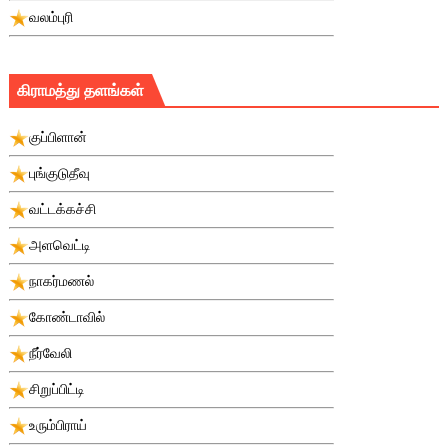
வலம்புரி
கிராமத்து தளங்கள்
குப்பிளான்
புங்குடுதீவு
வட்டக்கச்சி
அளவெட்டி
நாகர்மணல்
கோண்டாவில்
நீர்வேலி
சிறுப்பிட்டி
உரும்பிராய்