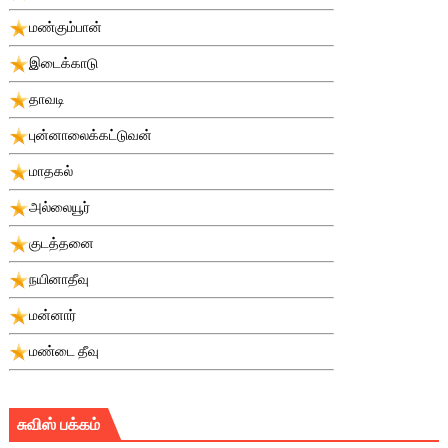
மண்கும்பான்
இடைக்காடு
தாவடி
புன்னாலைக்கட்டுவன்
மாதகல்
அல்லையூர்
குடத்தனை
நயினாதீவு
மன்னார்
மண்டை தீவு
சுவிஸ் பக்கம்