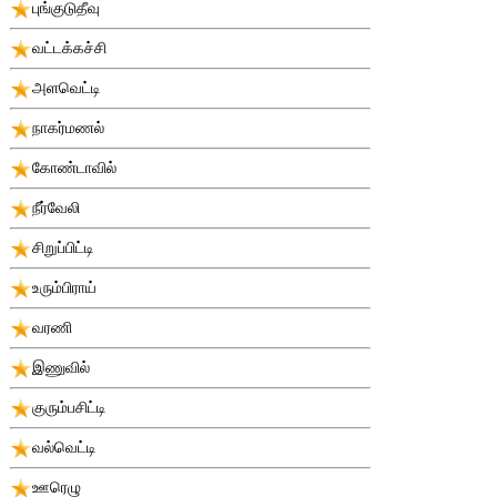
புங்குடுதீவு
வட்டக்கச்சி
அளவெட்டி
நாகர்மணல்
கோண்டாவில்
நீர்வேலி
சிறுப்பிட்டி
உரும்பிராய்
வரணி
இணுவில்
குரும்பசிட்டி
வல்வெட்டி
ஊரெழு