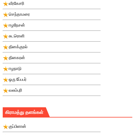
வீரகேசரி
செந்தாமரை
ஈழநேசன்
சுடரொளி
தினக்குரல்
தினகரன்
ஈழநாடு
ஒரு பே்பபர்
வலம்புரி
கிராமத்து தளங்கள்
குப்பிளான்