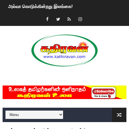
அல்வா கொடுக்கின்றது இலங்கை!
2ஆம் நாள் உக்ரைன் யுத்தம்!! எங்களைத் தனிமையில் விட்டுவிட்டுன
கதிரவன் வாசகர்களுக்கு இனிய பொங்கல் புத்தாண்டு நல்வாழ்த்
மகிந்த ராஜபக்சே பதவி விலக திட்டம்?
ரவுடி பேபிக்கு நடந்த தரமான சம்பவம்.. ஆபாச வீடியோக்களால் வ
காணாமல் போகும் பிள்ளையார்கள்!
MKRdezign
குண்டை தூக்கிப்போட்ட ஆய்வு…. இந்தியாவின் “கோவிஷீல்டு” தடுப
யாழில் தமிழின தலைவர் பிரபாகரனின் பிறந்தநாளை கொண்டாடிய
ஏர்போர்ட்டில் உதைத்த நபர் யார், என்ன நடந்தது?: உண்மையை ச
சீனா இலங்கையிடம் 8 மில்லியன் அமெரிக்க டொலர் நட்டஈடு கோர