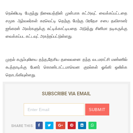
ஐ.நா முன்றலில் சீரற்ற காலநிலையிலும் தமிழின அழிப்பிற்கு நீதி க
நெல்லியடி பேருந்து நிலையத்தின் முன்பாக கட்அவுட் வைக்கப்பட்டதை
சமூக ஆர்வலர்கள் கரவெட்டி தெற்கு மேற்கு பிரதேச சபை தவிசாளர்
இளையராஜா – கமல் அவசர சந்திப்பு (படங்கள், விடியோ)
ஐங்கரன் அவர்களுக்கு சுட்டிக்காட்டியதை அடுத்து சினிமா நடிகருக்கு
ஜனாதிபதி ஐக்கிய நாடுகளின் பொதுச் சபை கூட்டத்தில் இன்று 
வைக்கப்பட கட்டவுட் அகற்றப்பட்டுள்ளது.
32 CM விநோத கன்றுக்குட்டி! (வீடியோ)
முதல் கரும்புலியை தந்த,தேசிய தலைவனை தந்த வடமராட்சி மண்ணில்
வலிமை தான் அஜித் திரைப்பயணத்திலே அதிக காலெக்ஷன் செய்த த
கூத்தாடிக்கு பேனர் கொண்டாட்டமாவென குரல்கள் ஓங்கி ஒலிக்க
தொடங்கியுள்ளது.
SUBSCRIBE VIA EMAIL
SHARE THIS: