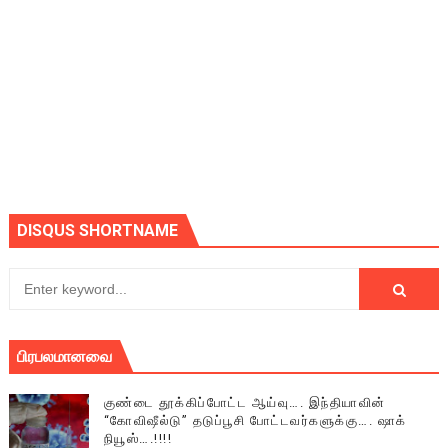
DISQUS SHORTNAME
பிரபலமானவை
குண்டை தூக்கிப்போட்ட ஆய்வு…. இந்தியாவின்
“கோவிஷீல்டு” தடுப்பூசி போட்டவர்களுக்கு…. ஷாக்
நியூஸ்….!!!!