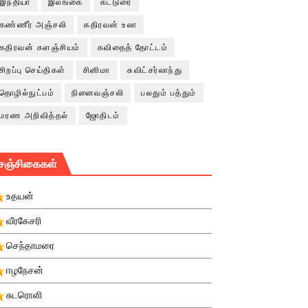
இந்தியா
இலங்கை
கட்டுரை
கண்ணீர் அஞ்சலி
கதிரவன் உலா
கதிரவன் களஞ்சியம்
கவிதைத் தோட்டம்
சிறப்பு செய்திகள்
சினிமா
சுவிட்சர்லாந்து
தொழில்நுட்பம்
நினைவஞ்சலி
பலதும் பத்தும்
மரண அறிவித்தல்
ஜோதிடம்
சஞ்சிகைகள்
உதயன்
வீரகேசரி
செந்தாமரை
ஈழநேசன்
சுடரொளி