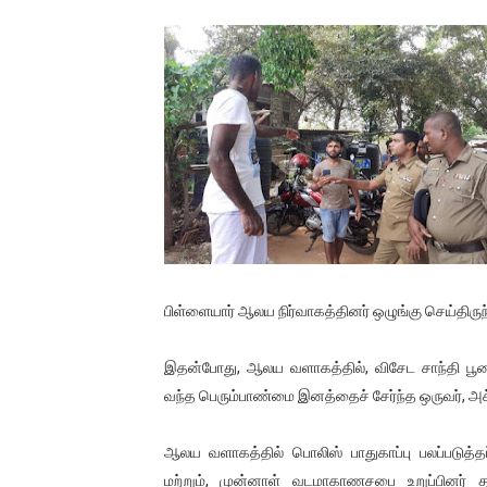
01/11/2021 Scotland ல் நடை
பாலச்சந்திரன் மற்றும் தன்னிடம
பிரிட்டனால் கடத்தப்படும் நிலை
வர்ராரு...வர்ராரு... அண்ணாத்த
கைது செய்யப்பட்ட இளைஞன் உயி
தடுப்பூசியை பெற்றுக் கொள்ளக்
பிள்ளையார் ஆலய நிர்வாகத்தினர் ஒழுங்கு செய்திருந
சிறுமியை பாலியல் வன்கொடும
இதன்போது, ஆலய வளாகத்தில், விசேட சாந்தி பூசை
பிரபல நடிகை தூக்கிட்டு தற்க
வந்த பெரும்பாண்மை இனத்தைச் சேர்ந்த ஒருவர், அச்சு
வடிவேலுவுக்கு நீதிமன்றம் விதித
ஆலய வளாகத்தில் பொலிஸ் பாதுகாப்பு பலப்படுத்தப்
தியாகதீபம் லெப்.கேணல் திலீபன
மற்றும், முன்னாள் வடமாகாணசபை உறுப்பினர் து