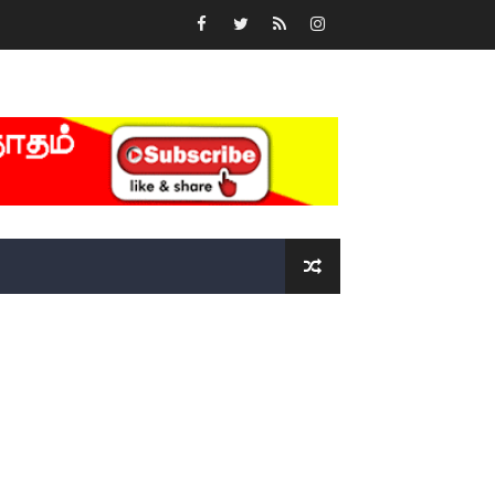
்….!!!!