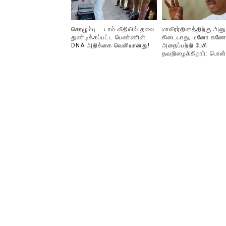
கொழும்பு – டாம் வீதியில் தலை
மாவீரர்தினத்திற்கு அன
துண்டிக்கப்பட்ட பெண்ணின்
கிடையாது; மனோ கணே
DNA அறிக்கை வௌியானது!
அதைப்பற்றி பேசி
தவறிழைக்கிறார்: பொன