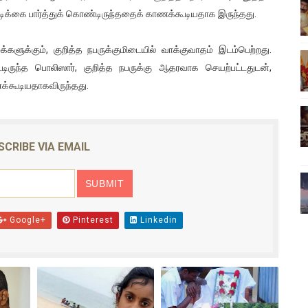
ேடிக்கை பார்த்துக் கொண்டிருந்ததைக் காணக்கூடியதாக இருந்தது.
ிலும் தமிழின அழிப்பிற்கு நீதி கேட்டு நடைபெற்ற கவனயீர்ப்புப் போராட்
்பு (படங்கள், விடியோ)
ளுக்கும், குறித்த நபருக்குமிடையில் வாக்குவாதம் இடம்பெற்றது.
டிருந்த பொலிஸார், குறித்த நபருக்கு ஆதரவாக செயற்பட்டதுடன்,
ொதுச் சபை கூட்டத்தில் இன்று உரை
க்கூடியதாகவிருந்தது.
வீடியோ)
்திலே அதிக காலெக்ஷன் செய்த திரைப்படம் ! எங்கு தெரியுமா?
SCRIBE VIA EMAIL
Google+
Pinterest
Linkedin