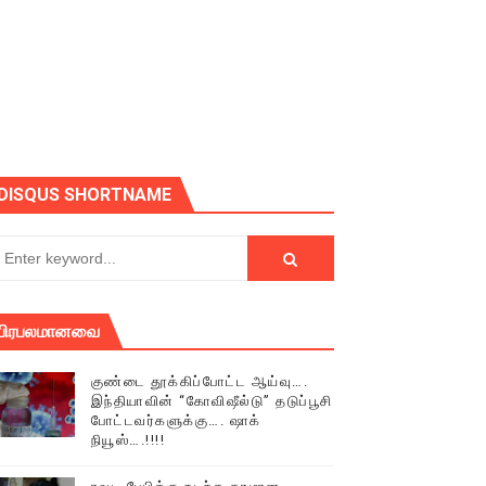
ோடு அழைக்கின்றோம்.
DISQUS SHORTNAME
பிரபலமானவை
குண்டை தூக்கிப்போட்ட ஆய்வு….
இந்தியாவின் “கோவிஷீல்டு” தடுப்பூசி
போட்டவர்களுக்கு…. ஷாக்
நியூஸ்….!!!!
் (செய்தியும்,படங்களும்..)