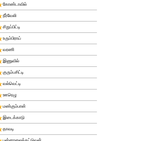
கோண்டாவில்
நீர்வேலி
சிறுப்பிட்டி
உரும்பிராய்
வரணி
இணுவில்
குரும்பசிட்டி
வல்வெட்டி
ஊரெழு
மண்கும்பான்
இடைக்காடு
தாவடி
புன்னாலைக்கட்டுவன்