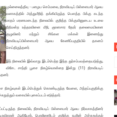
பெறும் கண்டனப் போராட்டத்திற்கு கலந்துகொள்ளுமாறு அன்புரிமைய
முல்லைைத்தீவு - பழைய செம்மலை, நீராவியடிப் பிள்ளையார் ஆலய
வளாகத்தில் அத்துமீறித் தங்கியிருந்த பௌத்த பிக்கு கடந்த
் படித்த மாணவர்கள் தொடர்பில் நாடாளுமன்றத்தில் பகிரங்க கேள்வி
மாதம் மரணமடைந்த நிலையில். குறித்த பிக்குவினுடைய உடலை
நீதிமன்ற உத்தரவினை மீறி, ஞானசார தேரர் தலைமையிலான
யில் இலங்கைத் தமிழ் குடும்பம்!! நடந்தது என்ன
குழுவினர் மற்றும் சிங்கள மக்கள் இணைந்து
நீராவியடிப்பிள்ளையார் ஆலய கேணிப்பகுதியில் தகனம்
 : ரஜினிக்காக இலங்கை பாடலாசிரியர் வெளியிட்ட...
செய்திருந்தனர்.
ரிழப்பு - கொதித்தெழுந்த பிரதேசவாசிகள்!
இந் நிலையில் இவ்வாறு இடம்பெற்ற இந்த துர்சம்பவத்தையடுத்து,
 கூடிய இடங்கள்...
விசேட சாந்தி பூசை நிகழ்வொன்றை இன்று (11) நீராவியடிப்
்தனர்.
ை செய்த முதியவருக்கு வழங்கப்பட்ட தண்டனை
 நிகழ்வுகள் இடம்பெற்றுக் கொண்டிருந்த வேளை, அந்தப்பகுதிக்கு
ொலை!
றுத்தும் வகையில் புகைப்படம் எடுத்தார்.
்துள்ள அதிரடி உத்தரவு!
பட்டிருந்த நிலையில், நீராவியடிப் பிள்ளையார் ஆலய நிர்வாகத்தினர்
், கேணல் சங்கர் ஆகியோரின் நினைவெழுச்சி நாள் - 26.09.2021 சுவிஸ
.ரவிகரன் ஆகியோர், பொலிஸாரிடம் குறித்த நபரின் அச்சுறுத்தல்