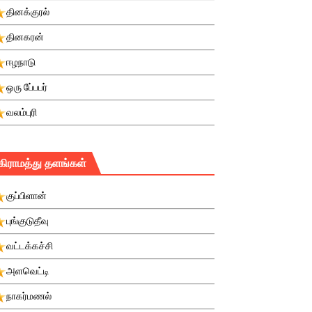
தினக்குரல்
தினகரன்
ஈழநாடு
ஒரு பே்பபர்
வலம்புரி
கிராமத்து தளங்கள்
குப்பிளான்
புங்குடுதீவு
வட்டக்கச்சி
அளவெட்டி
நாகர்மணல்