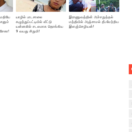
ுமதியே
யாழில் பாடசாலை
இராணுவத்தின் அச்சறுத்தல்
சனும்
கழுத்துப்பட்டியில் வீட்டு
மத்தியில் அஞ்சாமல் தீபமேற்றிய
யன்னலில் சடலமாக தொங்கிய
இளஞ்செழியன்!
்சேகா!
9 வயது சிறுமி!