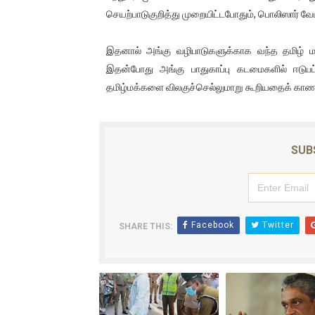
செயற்பாடுகுறித்து முறையிட்டபோதும், பொலிஸார் வ
ஐ.நா முன்றலில் சீரற்ற காலநிலைய
இளையராஜா – கமல் அவசர சந்திப
இதனால் அங்கு வழிபாடுகளுக்காக வந்த தமிழ் மக்க
இதன்போது அங்கு பாதுகாப்பு கடமைகளில் ஈடுபட்
ஜனாதிபதி ஐக்கிய நாடுகளின் ப
தமிழ்மக்களை விலகுச்செல்லுமாறு கூறியதைக் காண
32 CM விநோத கன்றுக்குட்டி! (
வலிமை தான் அஜித் திரைப்பயணத
SUB
Facebook
Twitter
SHARE THIS: