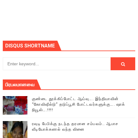
DISQUS SHORTNAME
பிரபலமானவை
குண்டை தூக்கிப்போட்ட ஆய்வு…. இந்தியாவின்
“கோவிஷீல்டு” தடுப்பூசி போட்டவர்களுக்கு…. ஷாக்
நியூஸ்….!!!!
ரவுடி பேபிக்கு நடந்த தரமான சம்பவம்.. ஆபாச
வீடியோக்களால் வந்த வினை