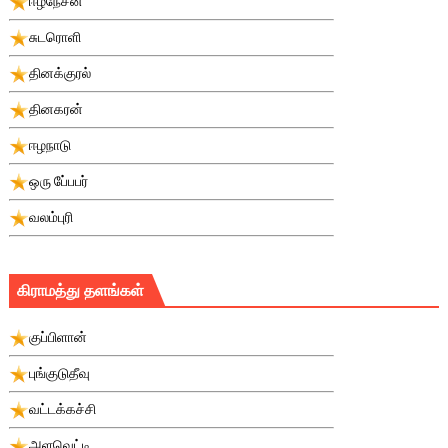
ஈழநேசன்
சுடரொளி
தினக்குரல்
தினகரன்
ஈழநாடு
ஒரு பே்பபர்
வலம்புரி
கிராமத்து தளங்கள்
குப்பிளான்
புங்குடுதீவு
வட்டக்கச்சி
அளவெட்டி