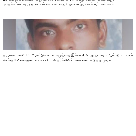
புதைக்கப்பட்டிருந்த சடலம் யாருடையது? தலைசுற்றவைக்கும் சம்பவம்
திருமணமாகி 11 ஆண்டுகளாக குழந்தை இல்லை! வேறு நபரை 2ஆம் திருமணம்
செய்த 32 வயதான மனைவி... அதிர்ச்சியில் கணவன் எடுத்த முடிவு