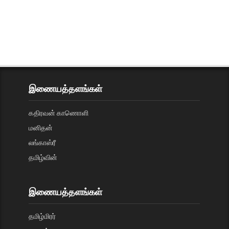
இணையத்தளங்கள்
கதிரவன் காணொளி
மனிதன்
லங்காஸ்ரீ
தமிழ்வின்
இணையத்தளங்கள்
தமிழ்மிரர்