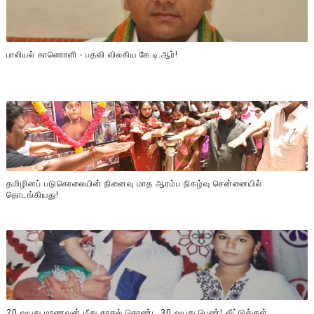
பாலியல் காணொளி - பதவி விலகிய கே.டி.ஆர்!
தமிழினப் படுகொலையின் நினைவு மாத ஆரம்ப நிகழ்வு சென்னையில்
தொடங்கியது!
20 வயது மாணவன் மீது காதல் கொண்ட 30 வயது பெண்! வீட்டுக்குள்