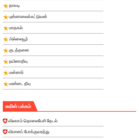
தாவடி
புன்னாலைக்கட்டுவன்
மாதகல்
அல்லையூர்
குடத்தனை
நயினாதீவு
மன்னார்
மண்டை தீவு
சுவிஸ் பக்கம்
விலாசம் தொலைபேசி தேடல்
விமானப் போக்குவரத்து