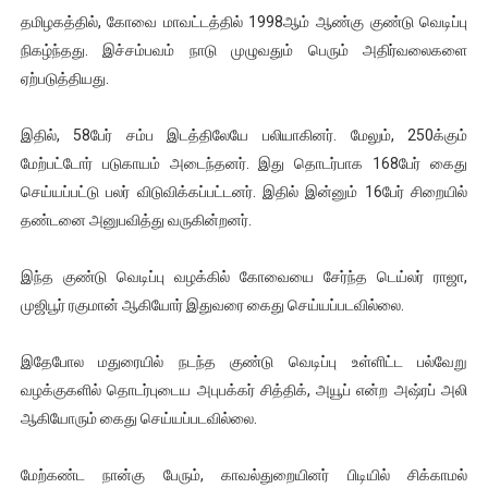
தமிழகத்தில், கோவை மாவட்டத்தில் 1998ஆம் ஆண்கு குண்டு வெடிப்பு
ஐ.நா முன்றலில் சீரற்ற காலநிலையிலும் தமிழின அழிப்பிற்கு நீதி க
நிகழ்ந்தது. இச்சம்பவம் நாடு முழுவதும் பெரும் அதிர்வலைகளை
இளையராஜா – கமல் அவசர சந்திப்பு (படங்கள், விடியோ)
ஏற்படுத்தியது.
ஜனாதிபதி ஐக்கிய நாடுகளின் பொதுச் சபை கூட்டத்தில் இன்று 
இதில், 58பேர் சம்ப இடத்திலேயே பலியாகினர். மேலும், 250க்கும்
மேற்பட்டோர் படுகாயம் அடைந்தனர். இது தொடர்பாக 168பேர் கைது
32 CM விநோத கன்றுக்குட்டி! (வீடியோ)
செய்யப்பட்டு பலர் விடுவிக்கப்பட்டனர். இதில் இன்னும் 16பேர் சிறையில்
தண்டனை அனுபவித்து வருகின்றனர்.
வலிமை தான் அஜித் திரைப்பயணத்திலே அதிக காலெக்ஷன் செய்த த
இந்த குண்டு வெடிப்பு வழக்கில் கோவையை சேர்ந்த டெய்லர் ராஜா,
முஜிபூர் ரகுமான் ஆகியோர் இதுவரை கைது செய்யப்படவில்லை.
இதேபோல மதுரையில் நடந்த குண்டு வெடிப்பு உள்ளிட்ட பல்வேறு
வழக்குகளில் தொடர்புடைய அபுபக்கர் சித்திக், அயூப் என்ற அஷ்ரப் அலி
ஆகியோரும் கைது செய்யப்படவில்லை.
மேற்கண்ட நான்கு பேரும், காவல்துறையினர் பிடியில் சிக்காமல்