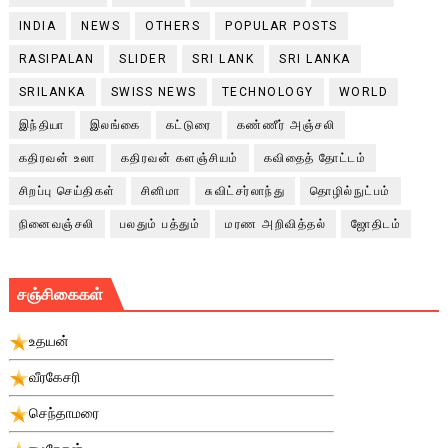
INDIA
NEWS
OTHERS
POPULAR POSTS
RASIPALAN
SLIDER
SRI LANK
SRI LANKA
SRILANKA
SWISS NEWS
TECHNOLOGY
WORLD
இந்தியா
இலங்கை
கட்டுரை
கண்ணீர் அஞ்சலி
கதிரவன் உலா
கதிரவன் களஞ்சியம்
கவிதைத் தோட்டம்
சிறப்பு செய்திகள்
சினிமா
சுவிட்சர்லாந்து
தொழில்நுட்பம்
நினைவஞ்சலி
பலதும் பத்தும்
மரண அறிவித்தல்
ஜோதிடம்
சஞ்சிகைகள்
உதயன்
வீரகேசரி
செந்தாமரை