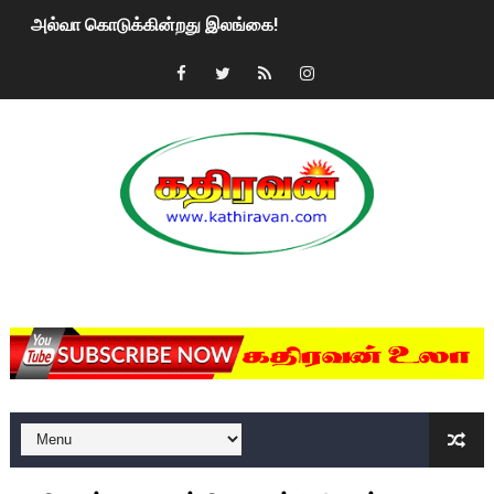
அல்வா கொடுக்கின்றது இலங்கை!
2ஆம் நாள் உக்ரைன் யுத்தம்!! எங்களைத் தனிமையில் விட்டுவிட்டுன
கதிரவன் வாசகர்களுக்கு இனிய பொங்கல் புத்தாண்டு நல்வாழ்த்
மகிந்த ராஜபக்சே பதவி விலக திட்டம்?
ரவுடி பேபிக்கு நடந்த தரமான சம்பவம்.. ஆபாச வீடியோக்களால் வ
காணாமல் போகும் பிள்ளையார்கள்!
MKRdezign
குண்டை தூக்கிப்போட்ட ஆய்வு…. இந்தியாவின் “கோவிஷீல்டு” தடுப
யாழில் தமிழின தலைவர் பிரபாகரனின் பிறந்தநாளை கொண்டாடிய
ஏர்போர்ட்டில் உதைத்த நபர் யார், என்ன நடந்தது?: உண்மையை ச
சீனா இலங்கையிடம் 8 மில்லியன் அமெரிக்க டொலர் நட்டஈடு கோர