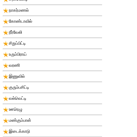
நாகர்மணல்
கோண்டாவில்
நீர்வேலி
சிறுப்பிட்டி
உரும்பிராய்
வரணி
இணுவில்
குரும்பசிட்டி
வல்வெட்டி
ஊரெழு
மண்கும்பான்
இடைக்காடு