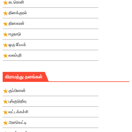
சுடரொளி
தினக்குரல்
தினகரன்
ஈழநாடு
ஒரு பே்பபர்
வலம்புரி
கிராமத்து தளங்கள்
குப்பிளான்
புங்குடுதீவு
வட்டக்கச்சி
அளவெட்டி