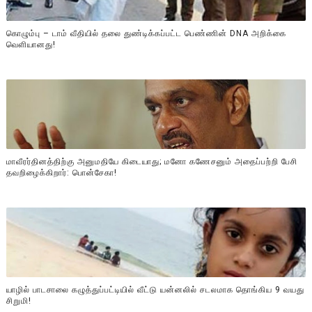
கொழும்பு – டாம் வீதியில் தலை துண்டிக்கப்பட்ட பெண்ணின் DNA அறிக்கை
வௌியானது!
மாவீரர்தினத்திற்கு அனுமதியே கிடையாது; மனோ கணேசனும் அதைப்பற்றி பேசி
தவறிழைக்கிறார்: பொன்சேகா!
யாழில் பாடசாலை கழுத்துப்பட்டியில் வீட்டு யன்னலில் சடலமாக தொங்கிய 9 வயது
சிறுமி!