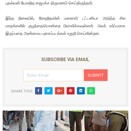
புதல்வன் யோஷித ராஜபக்ச திருமணம் செய்திருந்தார்.
ஐ.நா முன்றலில் சீரற்ற காலநிலையிலும் தமிழின அழிப்பிற்கு நீதி க
இந்த நிலையில், ரோஹிதவின் மனைவி டட்டனியா அடுத்த சில
இளையராஜா – கமல் அவசர சந்திப்பு (படங்கள், விடியோ)
மாதங்களில் குழந்தையொன்றை பிரசவிக்கவுள்ளார். அவர் கர்ப்பமாக
இருப்பதை அண்மைய புகைப்படங்கள் உறுதி செய்கின்றன.
ஜனாதிபதி ஐக்கிய நாடுகளின் பொதுச் சபை கூட்டத்தில் இன்று 
32 CM விநோத கன்றுக்குட்டி! (வீடியோ)
SUBSCRIBE VIA EMAIL
வலிமை தான் அஜித் திரைப்பயணத்திலே அதிக காலெக்ஷன் செய்த த
SHARE THIS: