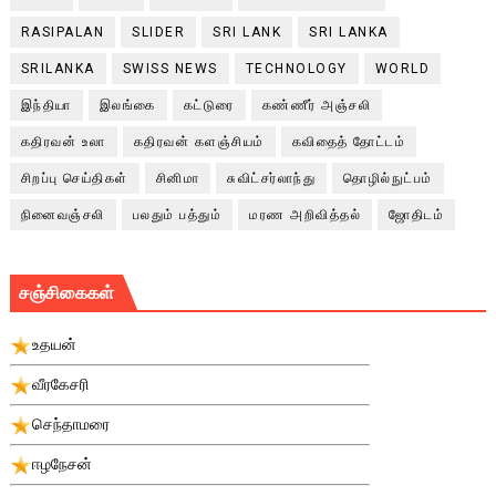
RASIPALAN
SLIDER
SRI LANK
SRI LANKA
SRILANKA
SWISS NEWS
TECHNOLOGY
WORLD
இந்தியா
இலங்கை
கட்டுரை
கண்ணீர் அஞ்சலி
கதிரவன் உலா
கதிரவன் களஞ்சியம்
கவிதைத் தோட்டம்
சிறப்பு செய்திகள்
சினிமா
சுவிட்சர்லாந்து
தொழில்நுட்பம்
நினைவஞ்சலி
பலதும் பத்தும்
மரண அறிவித்தல்
ஜோதிடம்
சஞ்சிகைகள்
உதயன்
வீரகேசரி
செந்தாமரை
ஈழநேசன்