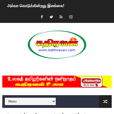
அல்வா கொடுக்கின்றது இலங்கை!
2ஆம் நாள் உக்ரைன் யுத்தம்!! எங்களைத் தனிமையில் விட்டுவிட்டுன
கதிரவன் வாசகர்களுக்கு இனிய பொங்கல் புத்தாண்டு நல்வாழ்த்
மகிந்த ராஜபக்சே பதவி விலக திட்டம்?
ரவுடி பேபிக்கு நடந்த தரமான சம்பவம்.. ஆபாச வீடியோக்களால் வ
காணாமல் போகும் பிள்ளையார்கள்!
MKRdezign
குண்டை தூக்கிப்போட்ட ஆய்வு…. இந்தியாவின் “கோவிஷீல்டு” தடுப
யாழில் தமிழின தலைவர் பிரபாகரனின் பிறந்தநாளை கொண்டாடிய
ஏர்போர்ட்டில் உதைத்த நபர் யார், என்ன நடந்தது?: உண்மையை ச
சீனா இலங்கையிடம் 8 மில்லியன் அமெரிக்க டொலர் நட்டஈடு கோர