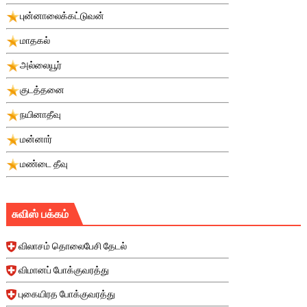
புன்னாலைக்கட்டுவன்
மாதகல்
அல்லையூர்
குடத்தனை
நயினாதீவு
மன்னார்
மண்டை தீவு
சுவிஸ் பக்கம்
விலாசம் தொலைபேசி தேடல்
விமானப் போக்குவரத்து
புகையிரத போக்குவரத்து