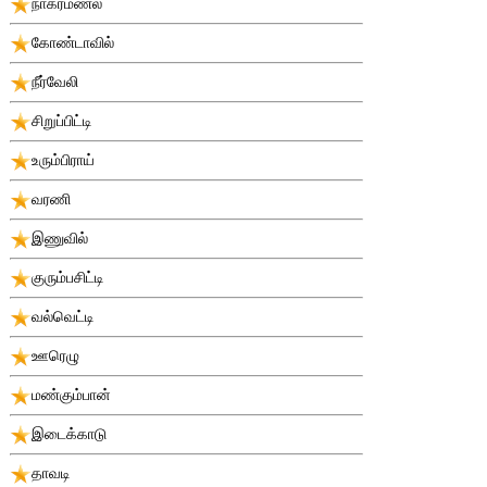
நாகர்மணல்
கோண்டாவில்
நீர்வேலி
சிறுப்பிட்டி
உரும்பிராய்
வரணி
இணுவில்
குரும்பசிட்டி
வல்வெட்டி
ஊரெழு
மண்கும்பான்
இடைக்காடு
தாவடி