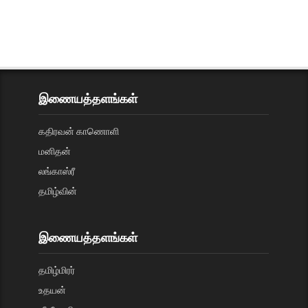
இணையத்தளங்கள்
கதிரவன் காணொளி
மனிதன்
லங்காஸ்ரீ
தமிழ்வின்
இணையத்தளங்கள்
தமிழ்மிரர்
உதயன்