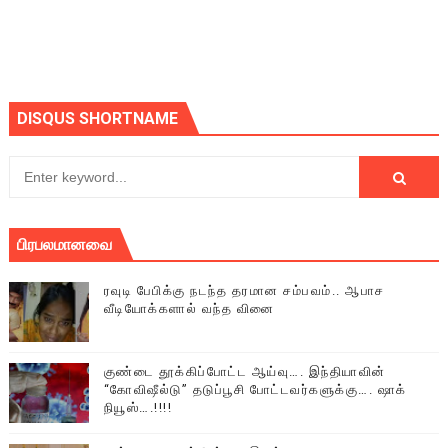
DISQUS SHORTNAME
பிரபலமானவை
ரவுடி பேபிக்கு நடந்த தரமான சம்பவம்.. ஆபாச
வீடியோக்களால் வந்த வினை
குண்டை தூக்கிப்போட்ட ஆய்வு…. இந்தியாவின்
“கோவிஷீல்டு” தடுப்பூசி போட்டவர்களுக்கு…. ஷாக்
நியூஸ்….!!!!