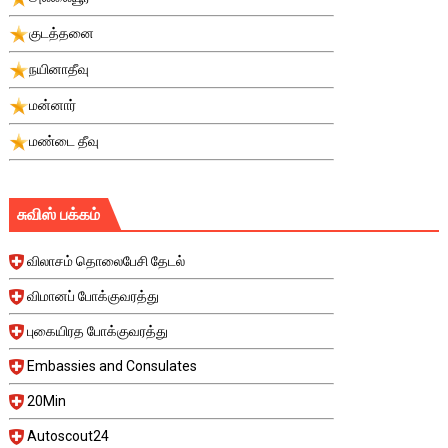
குடத்தனை
நயினாதீவு
மன்னார்
மண்டை தீவு
சுவிஸ் பக்கம்
விலாசம் தொலைபேசி தேடல்
விமானப் போக்குவரத்து
புகையிரத போக்குவரத்து
Embassies and Consulates
20Min
Autoscout24