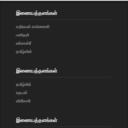
இணையத்தளங்கள்
கதிரவன் காணொளி
மனிதன்
லங்காஸ்ரீ
தமிழ்வின்
இணையத்தளங்கள்
தமிழ்மிரர்
உதயன்
வீரகேசரி
இணையத்தளங்கள்