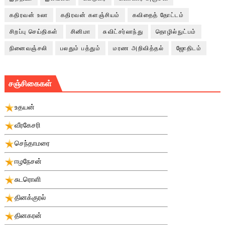
கதிரவன் உலா
கதிரவன் களஞ்சியம்
கவிதைத் தோட்டம்
சிறப்பு செய்திகள்
சினிமா
சுவிட்சர்லாந்து
தொழில்நுட்பம்
நினைவஞ்சலி
பலதும் பத்தும்
மரண அறிவித்தல்
ஜோதிடம்
சஞ்சிகைகள்
உதயன்
வீரகேசரி
செந்தாமரை
ஈழநேசன்
சுடரொளி
தினக்குரல்
தினகரன்