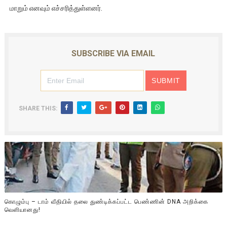
மாறும் எனவும் எச்சரித்துள்ளனர்.
SUBSCRIBE VIA EMAIL
SHARE THIS:
கொழும்பு – டாம் வீதியில் தலை துண்டிக்கப்பட்ட பெண்ணின் DNA அறிக்கை
வௌியானது!