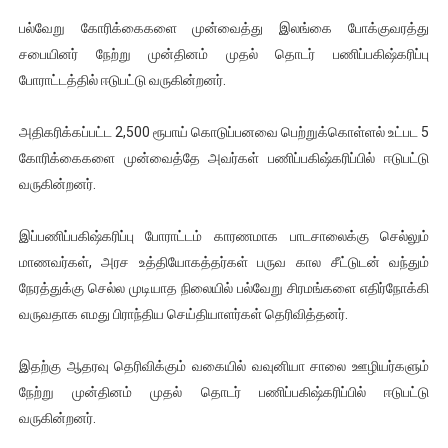
ஐ.நா முன்றலில் சீரற்ற காலநிலையிலும் தமிழின அழிப்பிற்கு நீதி க
பல்வேறு கோரிக்கைகளை முன்வைத்து இலங்கை போக்குவரத்து
சபையினர் நேற்று முன்தினம் முதல் தொடர் பணிப்பகிஷ்கரிப்பு
இளையராஜா – கமல் அவசர சந்திப்பு (படங்கள், விடியோ)
போராட்டத்தில் ஈடுபட்டு வருகின்றனர்.
ஜனாதிபதி ஐக்கிய நாடுகளின் பொதுச் சபை கூட்டத்தில் இன்று 
அதிகரிக்கப்பட்ட 2,500 ரூபாய் கொடுப்பனவை பெற்றுக்கொள்ளல் உட்பட 5
கோரிக்கைகளை முன்வைத்தே அவர்கள் பணிப்பகிஷ்கரிப்பில் ஈடுபட்டு
32 CM விநோத கன்றுக்குட்டி! (வீடியோ)
வருகின்றனர்.
வலிமை தான் அஜித் திரைப்பயணத்திலே அதிக காலெக்ஷன் செய்த த
இப்பணிப்பகிஷ்கரிப்பு போராட்டம் காரணமாக பாடசாலைக்கு செல்லும்
மாணவர்கள், அரச உத்தியோகத்தர்கள் பருவ கால சீட்டுடன் வந்தும்
நேரத்துக்கு செல்ல முடியாத நிலையில் பல்வேறு சிரமங்களை எதிர்நோக்கி
வருவதாக எமது பிராந்திய செய்தியாளர்கள் தெரிவித்தனர்.
இதற்கு ஆதரவு தெரிவிக்கும் வகையில் வவுனியா சாலை ஊழியர்களும்
நேற்று ‌‌‌‌‌‌‌‌‌‌‌‌‌‌‌‌‌‌‌‌‌‌‌‌‌‌‌‌‌‌‌‌‌‌‌‌‌‌‌‌முன்தினம் முதல் தொடர் பணிப்பகிஷ்கரிப்பில் ஈடுபட்டு
வருகின்றனர்.