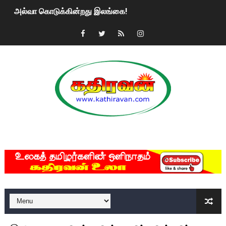
அல்வா கொடுக்கின்றது இலங்கை!
2ஆம் நாள் உக்ரைன் யுத்தம்!! எங்களைத் தனிமையில் விட்டுவிட்டுன
கதிரவன் வாசகர்களுக்கு இனிய பொங்கல் புத்தாண்டு நல்வாழ்த்
மகிந்த ராஜபக்சே பதவி விலக திட்டம்?
ரவுடி பேபிக்கு நடந்த தரமான சம்பவம்.. ஆபாச வீடியோக்களால் வ
காணாமல் போகும் பிள்ளையார்கள்!
MKRdezign
குண்டை தூக்கிப்போட்ட ஆய்வு…. இந்தியாவின் “கோவிஷீல்டு” தடுப
யாழில் தமிழின தலைவர் பிரபாகரனின் பிறந்தநாளை கொண்டாடிய
ஏர்போர்ட்டில் உதைத்த நபர் யார், என்ன நடந்தது?: உண்மையை ச
சீனா இலங்கையிடம் 8 மில்லியன் அமெரிக்க டொலர் நட்டஈடு கோர