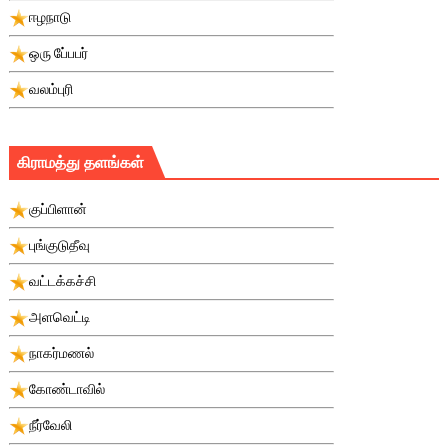
ஈழநாடு
ஒரு பே்பபர்
வலம்புரி
கிராமத்து தளங்கள்
குப்பிளான்
புங்குடுதீவு
வட்டக்கச்சி
அளவெட்டி
நாகர்மணல்
கோண்டாவில்
நீர்வேலி