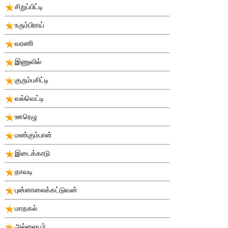
சிறுப்பிட்டி
உரும்பிராய்
வரணி
இணுவில்
குரும்பசிட்டி
வல்வெட்டி
ஊரெழு
மண்கும்பான்
இடைக்காடு
தாவடி
புன்னாலைக்கட்டுவன்
மாதகல்
அல்லையூர்