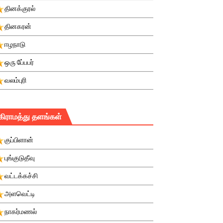
தினக்குரல்
தினகரன்
ஈழநாடு
ஒரு பே்பபர்
வலம்புரி
கிராமத்து தளங்கள்
குப்பிளான்
புங்குடுதீவு
வட்டக்கச்சி
அளவெட்டி
நாகர்மணல்