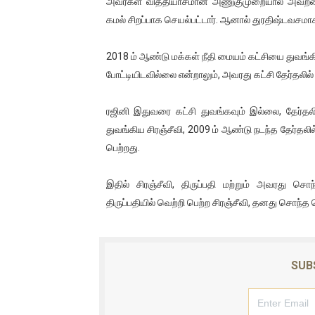
அவர்கள் வித்தியாசமான அணுகுமுறையால் அவற்றை 
ஐ.நா முன்றலில் சீரற்ற காலநிலைய
கமல் சிறப்பாக செயல்பட்டார். ஆனால் துரதிஷ்டவசமா
இளையராஜா – கமல் அவசர சந்திப
2018 ம் ஆண்டு மக்கள் நீதி மையம் கட்சியை துவங்கி
போட்டியிடவில்லை என்றாலும், அவரது கட்சி தேர்தலில் 
ஜனாதிபதி ஐக்கிய நாடுகளின் ப
ரஜினி இதுவரை கட்சி துவங்கவும் இல்லை, தேர்தலி
32 CM விநோத கன்றுக்குட்டி! (
துவங்கிய சிரஞ்சீவி, 2009 ம் ஆண்டு நடந்த தேர்தலி
வலிமை தான் அஜித் திரைப்பயணத
பெற்றது.
இதில் சிரஞ்சீவி, திருப்பதி மற்றும் அவரது ச
திருப்பதியில் வெற்றி பெற்ற சிரஞ்சீவி, தனது சொந்
SUB