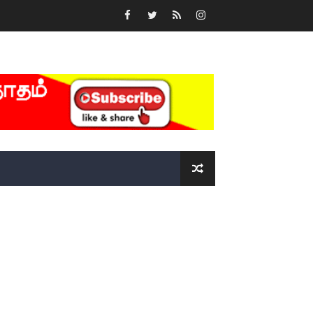
்….!!!!