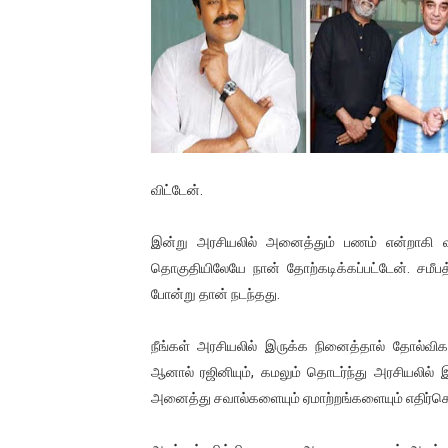
01/11/2021 Scotland ல் நடை
பாலச்சந்திரன் மற்றும் தன்னிடம
பிரிட்டனால் கடத்தப்படும் நிலை
வர்ராரு...வர்ராரு... அண்ணாத்த
விட்டேன்.
கைது செய்யப்பட்ட இளைஞன் உயி
இன்று அரசியலில் அனைத்தும் பணம் என்றாகி 
தடுப்பூசியை பெற்றுக் கொள்ளக்
தொகுதியிலேயே நான் தோற்கடிக்கப்பட்டேன். சமீப
சிறுமியை பாலியல் வன்கொடும
போன்று தான் நடந்தது.
பிரபல நடிகை தூக்கிட்டு தற்க
நீங்கள் அரசியலில் இருக்க நினைத்தால் தோல்வி
ஆனால் ரஜினியும், கமலும் தொடர்ந்து அரசியலில் இ
வடிவேலுவுக்கு நீதிமன்றம் விதித
அனைத்து சவால்களையும் ஏமாற்றங்களையும் எதிர்கொ
தியாகதீபம் லெப்.கேணல் திலீபன