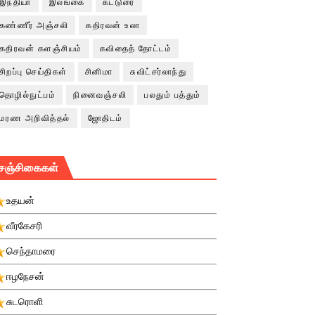
இந்தியா
இலங்கை
கட்டுரை
கண்ணீர் அஞ்சலி
கதிரவன் உலா
கதிரவன் களஞ்சியம்
கவிதைத் தோட்டம்
சிறப்பு செய்திகள்
சினிமா
சுவிட்சர்லாந்து
தொழில்நுட்பம்
நினைவஞ்சலி
பலதும் பத்தும்
மரண அறிவித்தல்
ஜோதிடம்
சஞ்சிகைகள்
உதயன்
வீரகேசரி
செந்தாமரை
ஈழநேசன்
சுடரொளி