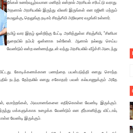
நீங்கள் உணர்வுபூர்வமான மனிதர் என்றால் அரசியல் சரிபட்டு வராது.
பெறும் கண்டனப் போராட்டத்திற்கு கலந்துகொள்ளுமாறு அன்புரிமைய
அதனால் அரசியலில் இருந்து விலகி இருங்கள் என ரஜினி மற்றும்
கமலுக்கு, தெலுங்கு நடிகர் சிரஞ்சீவி அறிவுரை வழங்கி உள்ளார்.
் படித்த மாணவர்கள் தொடர்பில் நாடாளுமன்றத்தில் பகிரங்க கேள்வி
தமிழ் வார இதழ் ஒன்றிற்கு பேட்டி அளித்துள்ள சிரஞ்சீவி, "சினிமா
யில் இலங்கைத் தமிழ் குடும்பம்!! நடந்தது என்ன
துறையில் நம்பர் ஒன்னாக உள்ளேன். ஆனால் நல்லது செய்ய
 : ரஜினிக்காக இலங்கை பாடலாசிரியர் வெளியிட்ட...
வேண்டும் என்ற எண்ணத்துடன் வந்து அரசியலில் வீழ்ச்சி அடைந்து
ரிழப்பு - கொதித்தெழுந்த பிரதேசவாசிகள்!
விட்டது. கோடிக்கணக்கான பணத்தை பயன்படுத்தி எனது சொந்த
 கூடிய இடங்கள்...
த்தில் நடந்த தேர்தலில் எனது சகோதரர் பவன் கல்யாணுக்கும் அதே
ை செய்த முதியவருக்கு வழங்கப்பட்ட தண்டனை
ொலை!
கள், ஏமாற்றங்கள், அவமானங்களை எதிர்கொள்ள வேண்டி இருக்கும்.
ருந்து மக்களுக்காக உழைக்க வேண்டும் என தீர்மானித்து விட்டால்,
்துள்ள அதிரடி உத்தரவு!
ள்ள வேண்டி இருக்கும்.
், கேணல் சங்கர் ஆகியோரின் நினைவெழுச்சி நாள் - 26.09.2021 சுவிஸ