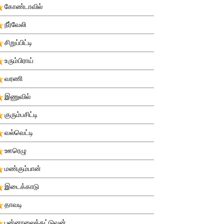
கோண்டாவில்
நீர்வேலி
சிறுப்பிட்டி
உரும்பிராய்
வரணி
இணுவில்
குரும்பசிட்டி
வல்வெட்டி
ஊரெழு
மண்கும்பான்
இடைக்காடு
தாவடி
புன்னாலைக்கட்டுவன்