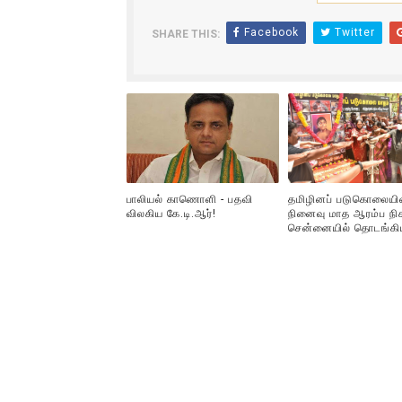
Facebook
Twitter
SHARE THIS:
பாலியல் காணொளி - பதவி
தமிழினப் படுகொலையி
விலகிய கே.டி.ஆர்!
நினைவு மாத ஆரம்ப நிக
சென்னையில் தொடங்கி