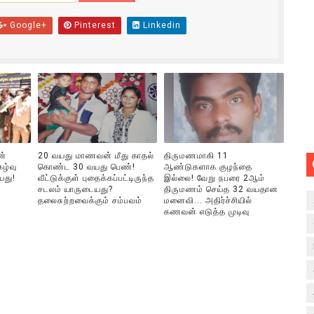
Google+
Pinterest
Linkedin
ன்
20 வயது மாணவன் மீது காதல்
திருமணமாகி 11
ழ்வு
கொண்ட 30 வயது பெண்!
ஆண்டுகளாக குழந்தை
யது!
வீட்டுக்குள் புதைக்கப்பட்டிருந்த
இல்லை! வேறு நபரை 2ஆம்
சடலம் யாருடையது?
திருமணம் செய்த 32 வயதான
தலைசுற்றவைக்கும் சம்பவம்
மனைவி... அதிர்ச்சியில்
கணவன் எடுத்த முடிவு