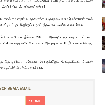
கையாள்வார்கள் என நம்புகிறேன். சமீபத்திய லோக்சபா தேர்தலில்
ிலும் தமிழின அழிப்பிற்கு நீதி கேட்டு நடைபெற்ற கவனயீர்ப்புப் போராட்
க வெற்றி கிடைக்கவில்லை" என்றார்.
்பு (படங்கள், விடியோ)
ய கமல், சமீபத்தில் நடந்த லோக்சபா தேர்தலில் களம் இறங்கினார். கமல்
போட்டியிட்டது. இருந்தும் ஒரு இடத்தில் கூட வெற்றி பெறவில்லை.
ொதுச் சபை கூட்டத்தில் இன்று உரை
ல் போட்டியிடவும் இல்லை. 2008 ம் ஆண்டு பிரஜா ராஜ்யம் கட்சியை
வீடியோ)
ல், 294 தொகுதிகளில் போட்டியிட்ட அவரது கட்சி 18 இடங்களில் வெற்றி
்திலே அதிக காலெக்ஷன் செய்த திரைப்படம் ! எங்கு தெரியுமா?
ொந்த தொகுதியான பலேகால் தொகுதியிலும் போட்டியிட்டார். ஆனால்
த தொகுதியில் தோல்வி அடைந்தார்.
SCRIBE VIA EMAIL