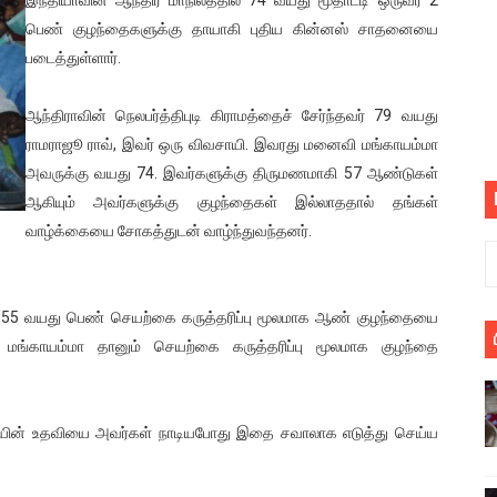
பெறும் கண்டனப் போராட்டத்திற்கு கலந்துகொள்ளுமாறு அன்புரிமைய
பெண் குழந்தைகளுக்கு தாயாகி புதிய கின்னஸ் சாதனையை
படைத்துள்ளார்.
் படித்த மாணவர்கள் தொடர்பில் நாடாளுமன்றத்தில் பகிரங்க கேள்வி
ஆந்திராவின் நெலபர்த்திபுடி கிராமத்தைச் சேர்ந்தவர் 79 வயது
யில் இலங்கைத் தமிழ் குடும்பம்!! நடந்தது என்ன
ராமராஜூ ராவ், இவர் ஒரு விவசாயி. இவரது மனைவி மங்காயம்மா
அவருக்கு வயது 74. இவர்களுக்கு திருமணமாகி 57 ஆண்டுகள்
 : ரஜினிக்காக இலங்கை பாடலாசிரியர் வெளியிட்ட...
ஆகியும் அவர்களுக்கு குழந்தைகள் இல்லாததால் தங்கள்
ரிழப்பு - கொதித்தெழுந்த பிரதேசவாசிகள்!
வாழ்க்கையை சோகத்துடன் வாழ்ந்துவந்தனர்.
 கூடிய இடங்கள்...
த 55 வயது பெண் செயற்கை கருத்தரிப்பு மூலமாக ஆண் குழந்தையை
ை செய்த முதியவருக்கு வழங்கப்பட்ட தண்டனை
மங்காயம்மா தானும் செயற்கை கருத்தரிப்பு மூலமாக குழந்தை
ொலை!
்துள்ள அதிரடி உத்தரவு!
னையின் உதவியை அவர்கள் நாடியபோது இதை சவாலாக எடுத்து செய்ய
், கேணல் சங்கர் ஆகியோரின் நினைவெழுச்சி நாள் - 26.09.2021 சுவிஸ