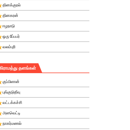
தினக்குரல்
தினகரன்
ஈழநாடு
ஒரு பே்பபர்
வலம்புரி
கிராமத்து தளங்கள்
குப்பிளான்
புங்குடுதீவு
வட்டக்கச்சி
அளவெட்டி
நாகர்மணல்