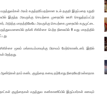
ிலும் தமிழின அழிப்பிற்கு நீதி கேட்டு நடைபெற்ற கவனயீர்ப்புப் போராட்
த்துவர்கள் அவர் கருத்தரிப்பதற்கான உடல் தகுதி இருப்பதை உறுதி
்பு (படங்கள், விடியோ)
ையில் இருந்த அவருக்கு செயற்கை முறையில் ஊசி செலுத்தப்பட்டு
ன்னர், அடுத்த மாதத்திலேயே அவருக்கு செயற்கை முறையில் கருமுட்டை
ொதுச் சபை கூட்டத்தில் இன்று உரை
ுத்துவமனையில் தங்கி சிகிச்சை பெற்ற நிலையில் 8 வது மாதத்தில்
்டது.
வீடியோ)
ிகிச்சை மூலம் மங்காயம்மாவுக்கு பிரசவம் மேற்கொண்டனர். இதில்
்திலே அதிக காலெக்ஷன் செய்த திரைப்படம் ! எங்கு தெரியுமா?
் பிறந்தது.
 ஆண்டுகள் தாம் கண்ட குழந்தை கனவு தற்போது நிறைவேறி உள்ளதாக
 நாட்கள் குழந்தைகள் மருத்துவ கண்காணிப்பில் இருப்பார்கள் எனவும்