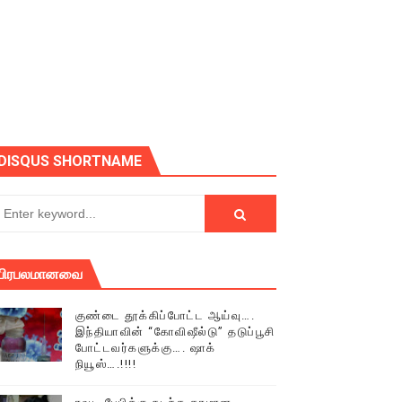
ோடு அழைக்கின்றோம்.
DISQUS SHORTNAME
பிரபலமானவை
குண்டை தூக்கிப்போட்ட ஆய்வு….
இந்தியாவின் “கோவிஷீல்டு” தடுப்பூசி
போட்டவர்களுக்கு…. ஷாக்
நியூஸ்….!!!!
் (செய்தியும்,படங்களும்..)