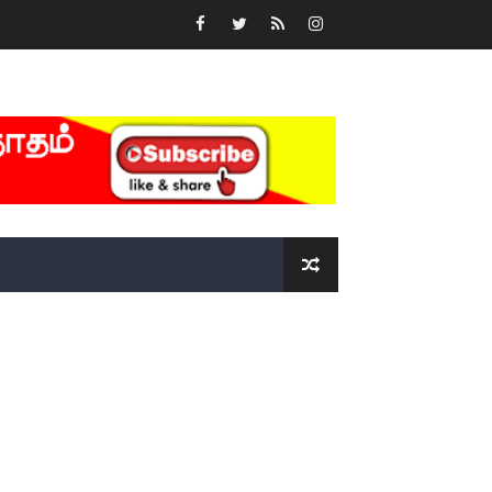
்….!!!!