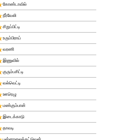
கோண்டாவில்
நீர்வேலி
சிறுப்பிட்டி
உரும்பிராய்
வரணி
இணுவில்
குரும்பசிட்டி
வல்வெட்டி
ஊரெழு
மண்கும்பான்
இடைக்காடு
தாவடி
புன்னாலைக்கட்டுவன்