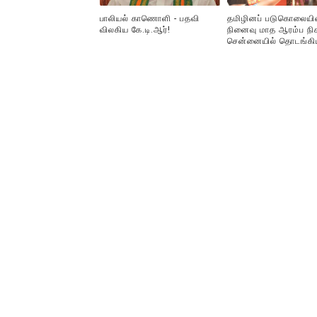
பாலியல் காணொளி - பதவி
தமிழினப் படுகொலையி
விலகிய கே.டி.ஆர்!
நினைவு மாத ஆரம்ப நிக
சென்னையில் தொடங்கி