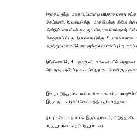
ஐ.நா முன்றலில் சீரற்ற காலநிலைய
இதையடுத்து, மங்காயம்மாவை பரிசோதனை செய்த மரு
இளையராஜா – கமல் அவசர சந்திப
செய்தனர். இதையடுத்து, மாதவிலக்கு நின்ற நில
மீண்டும் மாதவிலக்கு வரும் விதமாக செய்தனர். பி
ஜனாதிபதி ஐக்கிய நாடுகளின் ப
செலுத்தப்பட்டது. இதனையடுத்து, 9 மாதங்களாக மர
மருத்துவமனையில் அவருக்கு வளைகாப்பும் நடத்தப்பட
32 CM விநோத கன்றுக்குட்டி! (
இந்நிலையில், 4 மருத்துவர் தலைமையில் அறுவை ச
வலிமை தான் அஜித் திரைப்பயணத
அவருக்கு ஒரே பிரசவத்தில் இரட்டை பெண் குழந்தைகள
இதையடுத்து மங்காயம்மாவின் கணவர் ராமராஜூ 57
இருவரும் மகிழ்ச்சி வெள்ளத்தில் திளைத்தனர்.
தாயும், சேயும் நலமாக இருப்பதாகவும், அடுத்த சில
மருத்துவர்கள் தெரிவித்துள்ளனர்.