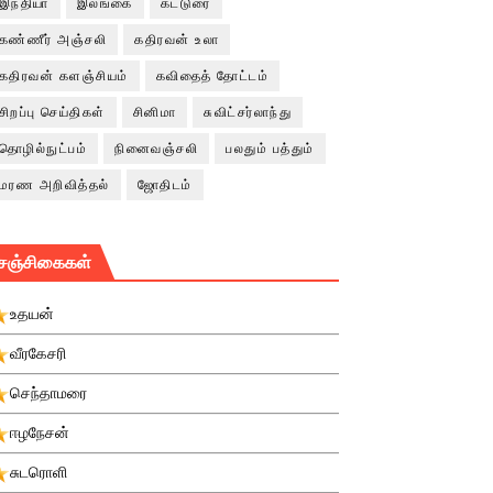
இந்தியா
இலங்கை
கட்டுரை
கண்ணீர் அஞ்சலி
கதிரவன் உலா
கதிரவன் களஞ்சியம்
கவிதைத் தோட்டம்
சிறப்பு செய்திகள்
சினிமா
சுவிட்சர்லாந்து
தொழில்நுட்பம்
நினைவஞ்சலி
பலதும் பத்தும்
மரண அறிவித்தல்
ஜோதிடம்
சஞ்சிகைகள்
உதயன்
வீரகேசரி
செந்தாமரை
ஈழநேசன்
சுடரொளி