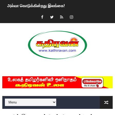
அல்வா கொடுக்கின்றது இலங்கை!
2ஆம் நாள் உக்ரைன் யுத்தம்!! எங்களைத் தனிமையில் விட்டுவிட்டுன
கதிரவன் வாசகர்களுக்கு இனிய பொங்கல் புத்தாண்டு நல்வாழ்த்
மகிந்த ராஜபக்சே பதவி விலக திட்டம்?
ரவுடி பேபிக்கு நடந்த தரமான சம்பவம்.. ஆபாச வீடியோக்களால் வ
காணாமல் போகும் பிள்ளையார்கள்!
MKRdezign
குண்டை தூக்கிப்போட்ட ஆய்வு…. இந்தியாவின் “கோவிஷீல்டு” தடுப
யாழில் தமிழின தலைவர் பிரபாகரனின் பிறந்தநாளை கொண்டாடிய
ஏர்போர்ட்டில் உதைத்த நபர் யார், என்ன நடந்தது?: உண்மையை ச
சீனா இலங்கையிடம் 8 மில்லியன் அமெரிக்க டொலர் நட்டஈடு கோர