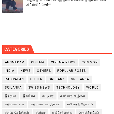
2ஆம் நாள் உக்ரைன் யுத்தம்!! எங்களைத் தனிமையில்
விட்டுவிட்டுனர்!!
CATEGORIES
ANNMEKAM
CINEMA
CINEMA NEWS
COMMON
INDIA
NEWS
OTHERS
POPULAR POSTS
RASIPALAN
SLIDER
SRI LANK
SRI LANKA
SRILANKA
SWISS NEWS
TECHNOLOGY
WORLD
இந்தியா
இலங்கை
கட்டுரை
கண்ணீர் அஞ்சலி
கதிரவன் உலா
கதிரவன் களஞ்சியம்
கவிதைத் தோட்டம்
சிறப்பு செய்திகள்
சினிமா
சுவிட்சர்லாந்து
தொழில்நுட்பம்