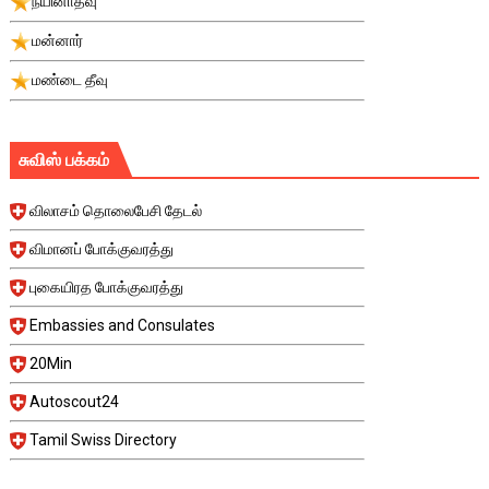
நயினாதீவு
மன்னார்
மண்டை தீவு
சுவிஸ் பக்கம்
விலாசம் தொலைபேசி தேடல்
விமானப் போக்குவரத்து
புகையிரத போக்குவரத்து
Embassies and Consulates
20Min
Autoscout24
Tamil Swiss Directory