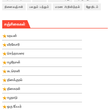
நினைவஞ்சலி
பலதும் பத்தும்
மரண அறிவித்தல்
ஜோதிடம்
சஞ்சிகைகள்
உதயன்
வீரகேசரி
செந்தாமரை
ஈழநேசன்
சுடரொளி
தினக்குரல்
தினகரன்
ஈழநாடு
ஒரு பே்பபர்