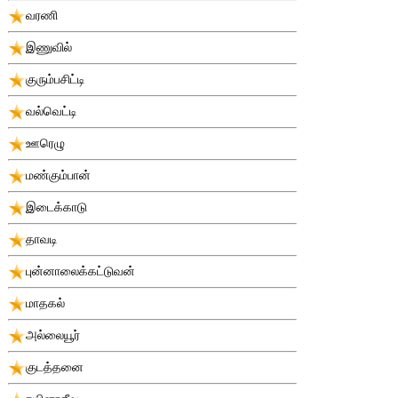
வரணி
இணுவில்
குரும்பசிட்டி
வல்வெட்டி
ஊரெழு
மண்கும்பான்
இடைக்காடு
தாவடி
புன்னாலைக்கட்டுவன்
மாதகல்
அல்லையூர்
குடத்தனை