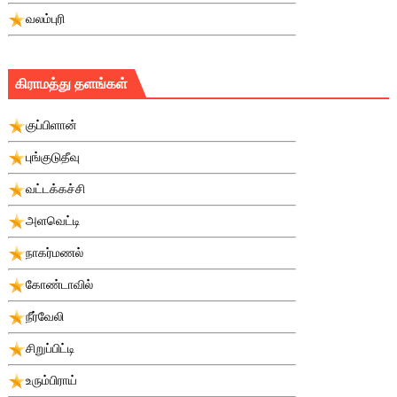
வலம்புரி
கிராமத்து தளங்கள்
குப்பிளான்
புங்குடுதீவு
வட்டக்கச்சி
அளவெட்டி
நாகர்மணல்
கோண்டாவில்
நீர்வேலி
சிறுப்பிட்டி
உரும்பிராய்