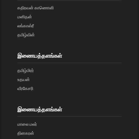
கதிரவன் காணொளி
மனிதன்
லங்காஸ்ரீ
தமிழ்வின்
இணையத்தளங்கள்
தமிழ்மிரர்
உதயன்
வீரகேசரி
இணையத்தளங்கள்
மாலை மலர்
தினகரன்