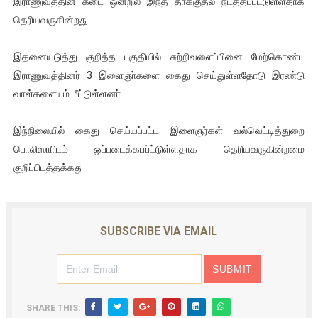
இராணுவத்தின் கடை ஒன்றில் இந்த தாக்குதல் நடத்தப்பட்டுள்ளதாக
ஐ.நா முன்றலில் சீரற்ற காலநிலையிலும் தமிழின அழிப்பிற்கு நீதி க
தெரியவருகின்றது.
இளையராஜா – கமல் அவசர சந்திப்பு (படங்கள், விடியோ)
இதனையடுத்து குறித்த பகுதியில் சுற்றிவளைப்பினை மேற்கொண்ட
இராணுவத்தினர் 3 இளைஞா்களை கைது செய்துள்ளதோடு இரண்டு
ஜனாதிபதி ஐக்கிய நாடுகளின் பொதுச் சபை கூட்டத்தில் இன்று 
வாள்களையும் மீட்டுள்ளனா்.
32 CM விநோத கன்றுக்குட்டி! (வீடியோ)
இந்நிலையில் கைது செய்யப்பட்ட இளைஞர்கள் வல்வெட்டித்துறை
வலிமை தான் அஜித் திரைப்பயணத்திலே அதிக காலெக்ஷன் செய்த த
பொலிஸாாிடம் ஒப்படைக்கபப்ட்டுள்ளதாக தெரியவருகின்றமை
குறிப்பிடத்தக்கது.
SUBSCRIBE VIA EMAIL
SHARE THIS: