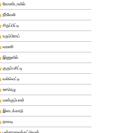
கோண்டாவில்
நீர்வேலி
சிறுப்பிட்டி
உரும்பிராய்
வரணி
இணுவில்
குரும்பசிட்டி
வல்வெட்டி
ஊரெழு
மண்கும்பான்
இடைக்காடு
தாவடி
புன்னாலைக்கட்டுவன்