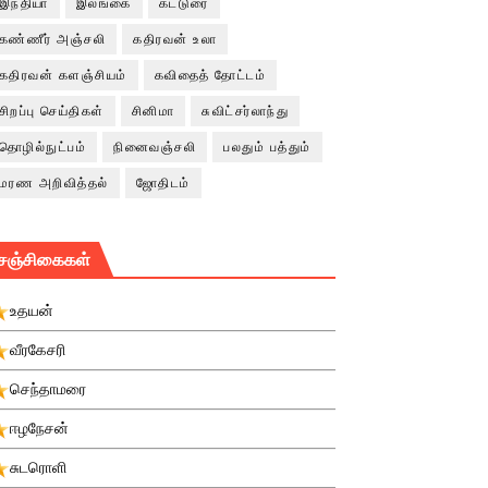
இந்தியா
இலங்கை
கட்டுரை
கண்ணீர் அஞ்சலி
கதிரவன் உலா
கதிரவன் களஞ்சியம்
கவிதைத் தோட்டம்
சிறப்பு செய்திகள்
சினிமா
சுவிட்சர்லாந்து
தொழில்நுட்பம்
நினைவஞ்சலி
பலதும் பத்தும்
மரண அறிவித்தல்
ஜோதிடம்
சஞ்சிகைகள்
உதயன்
வீரகேசரி
செந்தாமரை
ஈழநேசன்
சுடரொளி