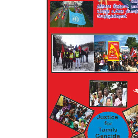
ஐ.நா முன்றலில் சீரற்ற காலநிலைய
இளையராஜா – கமல் அவசர சந்திப
ஜனாதிபதி ஐக்கிய நாடுகளின் ப
32 CM விநோத கன்றுக்குட்டி! (
வலிமை தான் அஜித் திரைப்பயணத