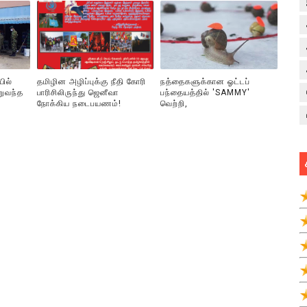
யில்
தமிழின அழிப்புக்கு நீதி கோரி
நத்தைகளுக்கான ஓட்டப்
றுவந்த
பாரிசிலிருந்து ஜெனீவா
பந்தையத்தில் 'SAMMY'
நோக்கிய நடைபயணம்!
வெற்றி,