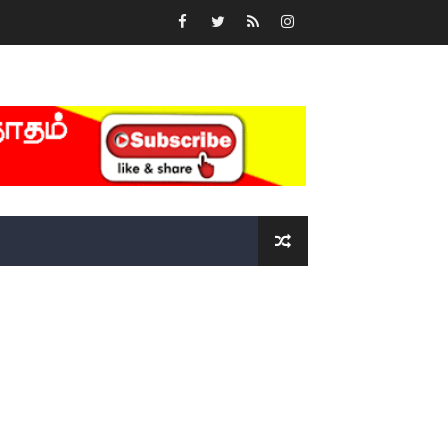
்….!!!!