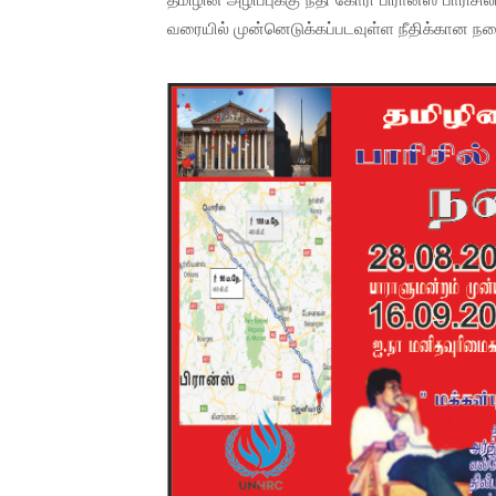
01/11/2021 Scotland ல் நடை
வரையில் முன்னெடுக்கப்படவுள்ள நீதிக்கான 
பாலச்சந்திரன் மற்றும் தன்னிடம
பிரிட்டனால் கடத்தப்படும் நிலை
வர்ராரு...வர்ராரு... அண்ணாத்த
கைது செய்யப்பட்ட இளைஞன் உயி
தடுப்பூசியை பெற்றுக் கொள்ளக்
சிறுமியை பாலியல் வன்கொடும
பிரபல நடிகை தூக்கிட்டு தற்க
வடிவேலுவுக்கு நீதிமன்றம் விதித
தியாகதீபம் லெப்.கேணல் திலீபன