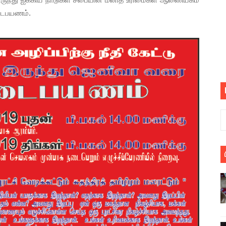
பெறும் கண்டனப் போராட்டத்திற்கு கலந்துகொள்ளுமாறு அன்புரிமைய
நடைபயணம்.
் படித்த மாணவர்கள் தொடர்பில் நாடாளுமன்றத்தில் பகிரங்க கேள்வி
யில் இலங்கைத் தமிழ் குடும்பம்!! நடந்தது என்ன
 : ரஜினிக்காக இலங்கை பாடலாசிரியர் வெளியிட்ட...
ரிழப்பு - கொதித்தெழுந்த பிரதேசவாசிகள்!
 கூடிய இடங்கள்...
ை செய்த முதியவருக்கு வழங்கப்பட்ட தண்டனை
ொலை!
்துள்ள அதிரடி உத்தரவு!
், கேணல் சங்கர் ஆகியோரின் நினைவெழுச்சி நாள் - 26.09.2021 சுவிஸ