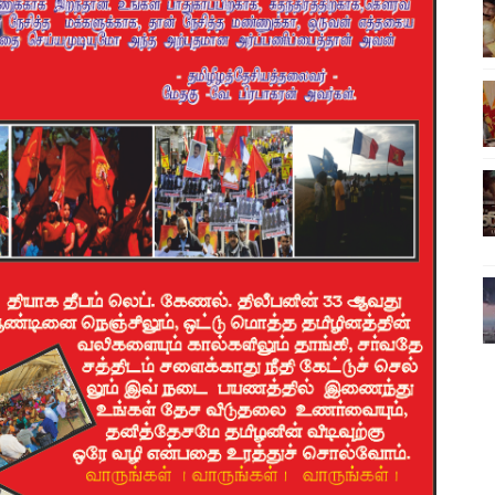
ிலும் தமிழின அழிப்பிற்கு நீதி கேட்டு நடைபெற்ற கவனயீர்ப்புப் போராட்
்பு (படங்கள், விடியோ)
ொதுச் சபை கூட்டத்தில் இன்று உரை
வீடியோ)
்திலே அதிக காலெக்ஷன் செய்த திரைப்படம் ! எங்கு தெரியுமா?