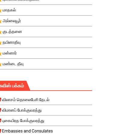
மாதகல்
அல்லையூர்
குடத்தனை
நயினாதீவு
மன்னார்
மண்டை தீவு
சுவிஸ் பக்கம்
விலாசம் தொலைபேசி தேடல்
விமானப் போக்குவரத்து
புகையிரத போக்குவரத்து
Embassies and Consulates