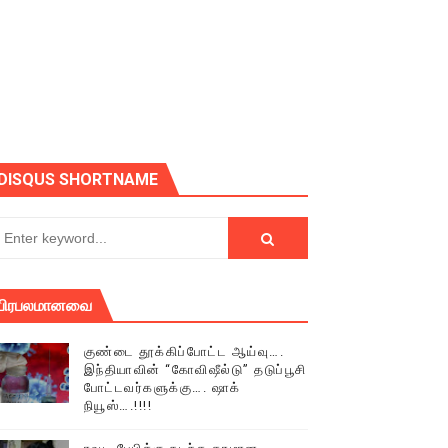
ோடு அழைக்கின்றோம்.
DISQUS SHORTNAME
பிரபலமானவை
குண்டை தூக்கிப்போட்ட ஆய்வு….
இந்தியாவின் “கோவிஷீல்டு” தடுப்பூசி
போட்டவர்களுக்கு…. ஷாக்
நியூஸ்….!!!!
் (செய்தியும்,படங்களும்..)