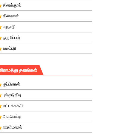
தினக்குரல்
தினகரன்
ஈழநாடு
ஒரு பே்பபர்
வலம்புரி
கிராமத்து தளங்கள்
குப்பிளான்
புங்குடுதீவு
வட்டக்கச்சி
அளவெட்டி
நாகர்மணல்