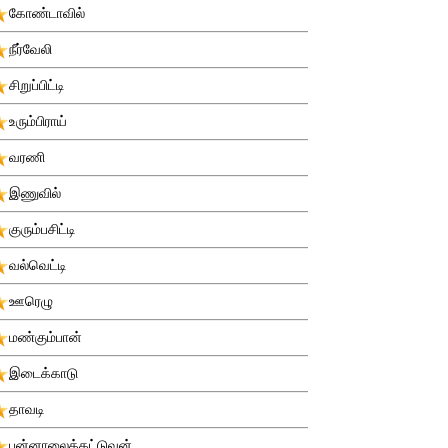
கோண்டாவில்
நீர்வேலி
சிறுப்பிட்டி
உரும்பிராய்
வரணி
இணுவில்
குரும்பசிட்டி
வல்வெட்டி
ஊரெழு
மண்கும்பான்
இடைக்காடு
தாவடி
புன்னாலைக்கட்டுவன்