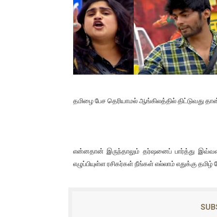
வர்ராரு...வர்ராரு... அண்ணாத்த
கைது செய்யப்பட்ட இளைஞன் உயி
தடுப்பூசியை பெற்றுக் கொள்ளக்
சிறுமியை பாலியல் வன்கொடும
பிரபல நடிகை தூக்கிட்டு தற்க
தமிழை பேச தெரியாமல் ஆங்கிலத்தில் திட்டுவது தா
வடிவேலுவுக்கு நீதிமன்றம் விதித
தியாகதீபம் லெப்.கேணல் திலீபன
என்னதான் இருந்தாலும் தர்ஷனைப் பார்த்து 
எழுப்பியுள்ள ரசிகர்கள் நீங்கள் எல்லாம் எதுக்கு தமிழ
ஐ.நா முன்றலில் சீரற்ற காலநிலைய
இளையராஜா – கமல் அவசர சந்திப
SUB
ஜனாதிபதி ஐக்கிய நாடுகளின் ப