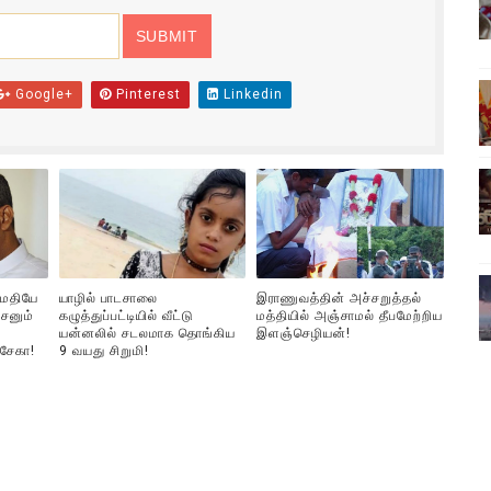
வீடியோ)
்திலே அதிக காலெக்ஷன் செய்த திரைப்படம் ! எங்கு தெரியுமா?
Google+
Pinterest
Linkedin
ை!
ங்களைத் தனிமையில் விட்டுவிட்டுனர்!!
பொங்கல் புத்தாண்டு நல்வாழ்த்துகள்
ுமதியே
யாழில் பாடசாலை
இராணுவத்தின் அச்சறுத்தல்
சனும்
கழுத்துப்பட்டியில் வீட்டு
மத்தியில் அஞ்சாமல் தீபமேற்றிய
யன்னலில் சடலமாக தொங்கிய
இளஞ்செழியன்!
்சேகா!
9 வயது சிறுமி!