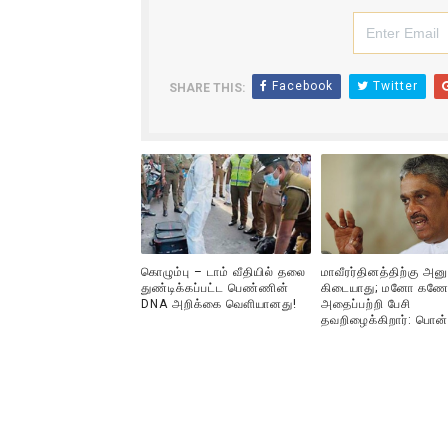
32 CM விநோத கன்றுக்குட்டி! (
வலிமை தான் அஜித் திரைப்பயணத
Facebook
Twitter
SHARE THIS:
அல்வா கொடுக்கின்றது இலங்க
2ஆம் நாள் உக்ரைன் யுத்தம்!! எ
கதிரவன் வாசகர்களுக்கு இனிய 
கொழும்பு – டாம் வீதியில் தலை
மாவீரர்தினத்திற்கு அன
துண்டிக்கப்பட்ட பெண்ணின்
கிடையாது; மனோ கணே
DNA அறிக்கை வௌியானது!
அதைப்பற்றி பேசி
தவறிழைக்கிறார்: பொன