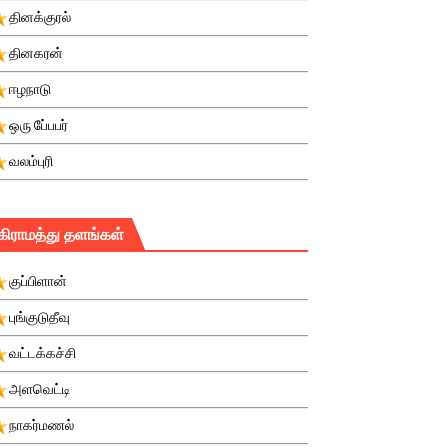
தினக்குரல்
தினகரன்
ஈழநாடு
ஒரு பே்பபர்
வலம்புரி
கிராமத்து தளங்கள்
குப்பிளான்
புங்குடுதீவு
வட்டக்கச்சி
அளவெட்டி
நாகர்மணல்