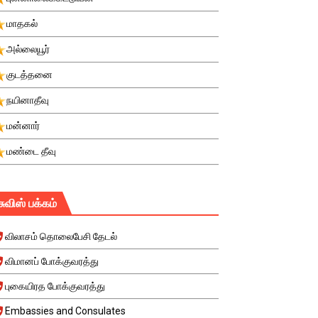
மாதகல்
அல்லையூர்
குடத்தனை
நயினாதீவு
மன்னார்
மண்டை தீவு
சுவிஸ் பக்கம்
விலாசம் தொலைபேசி தேடல்
விமானப் போக்குவரத்து
புகையிரத போக்குவரத்து
Embassies and Consulates