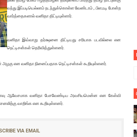
 : ரஜினிக்காக இலங்கை பாடலாசிரியர் வெளியிட்ட...
வந்து இப்படியெல்லாம் நடந்துக்கொள்ள வேண்டாம் , பிளஃடி போன்ற
வார்த்தைகளால் வனிதா திட்டியுள்ளார்.
ரிழப்பு - கொதித்தெழுந்த பிரதேசவாசிகள்!
 கூடிய இடங்கள்...
வனிதா இவ்வாறு தர்க்ஷனை திட்டியது சரியாக படவில்லை என
நெட்டிசன்கள் தெரிவித்துள்ளனர்.
ை செய்த முதியவருக்கு வழங்கப்பட்ட தண்டனை
ொலை!
ன் அழகு என வனிதா நினைப்பதாக நெட்டிசன்கள் கூறியுள்ளனர்.
்துள்ள அதிரடி உத்தரவு!
், கேணல் சங்கர் ஆகியோரின் நினைவெழுச்சி நாள் - 26.09.2021 சுவிஸ
இவ்வளவு ஆவேசமாக வனிதா பேசவேண்டிய அவசியமென்ன என கேள்வி
் சேனலிற்கு வாறிங்க என கூறியுள்ளனர்.
ிலும் தமிழின அழிப்பிற்கு நீதி கேட்டு நடைபெற்ற கவனயீர்ப்புப் போராட்
்பு (படங்கள், விடியோ)
SCRIBE VIA EMAIL
ொதுச் சபை கூட்டத்தில் இன்று உரை