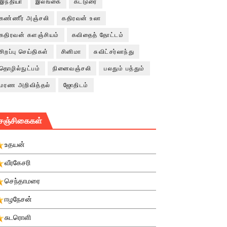
இந்தியா
இலங்கை
கட்டுரை
கண்ணீர் அஞ்சலி
கதிரவன் உலா
கதிரவன் களஞ்சியம்
கவிதைத் தோட்டம்
சிறப்பு செய்திகள்
சினிமா
சுவிட்சர்லாந்து
தொழில்நுட்பம்
நினைவஞ்சலி
பலதும் பத்தும்
மரண அறிவித்தல்
ஜோதிடம்
சஞ்சிகைகள்
உதயன்
வீரகேசரி
செந்தாமரை
ஈழநேசன்
சுடரொளி