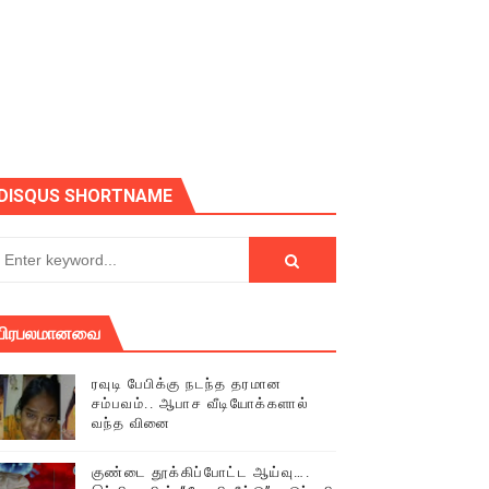
DISQUS SHORTNAME
் (செய்தியும்,படங்களும்..)
பிரபலமானவை
டத்தில் திரண்ட தமிழ்மக்கள்!!
ரவுடி பேபிக்கு நடந்த தரமான
சம்பவம்.. ஆபாச வீடியோக்களால்
வந்த வினை
குண்டை தூக்கிப்போட்ட ஆய்வு….