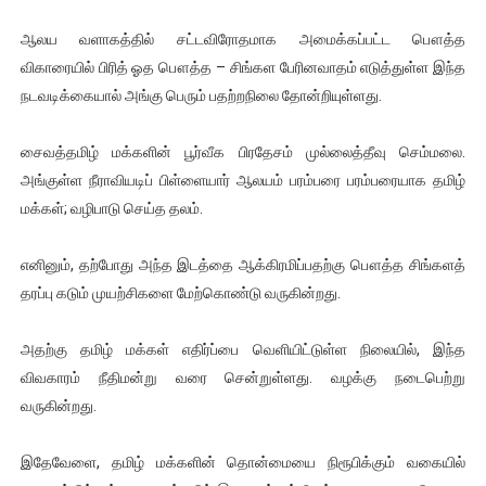
இளையராஜா – கமல் அவசர சந்திப்பு (படங்கள், விடியோ)
ஆலய வளாகத்தில் சட்டவிரோதமாக அமைக்கப்பட்ட பௌத்த
விகாரையில் பிரித் ஓத பௌத்த – சிங்கள பேரினவாதம் எடுத்துள்ள இந்த
ஜனாதிபதி ஐக்கிய நாடுகளின் பொதுச் சபை கூட்டத்தில் இன்று 
நடவடிக்கையால் அங்கு பெரும் பதற்றநிலை தோன்றியுள்ளது.
32 CM விநோத கன்றுக்குட்டி! (வீடியோ)
சைவத்தமிழ் மக்களின் பூர்வீக பிரதேசம் முல்லைத்தீவு செம்மலை.
வலிமை தான் அஜித் திரைப்பயணத்திலே அதிக காலெக்ஷன் செய்த த
அங்குள்ள நீராவியடிப் பிள்ளையார் ஆலயம் பரம்பரை பரம்பரையாக தமிழ்
மக்கள்; வழிபாடு செய்த தலம்.
அல்வா கொடுக்கின்றது இலங்கை!
எனினும், தற்போது அந்த இடத்தை ஆக்கிரமிப்பதற்கு பௌத்த சிங்களத்
தரப்பு கடும் முயற்சிகளை மேற்கொண்டு வருகின்றது.
அதற்கு தமிழ் மக்கள் எதிர்ப்பை வெளியிட்டுள்ள நிலையில், இந்த
விவகாரம் நீதிமன்று வரை சென்றுள்ளது. வழக்கு நடைபெற்று
வருகின்றது.
இதேவேளை, தமிழ் மக்களின் தொன்மையை நிரூபிக்கும் வகையில்