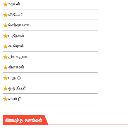
உதயன்
வீரகேசரி
செந்தாமரை
ஈழநேசன்
சுடரொளி
தினக்குரல்
தினகரன்
ஈழநாடு
ஒரு பே்பபர்
வலம்புரி
கிராமத்து தளங்கள்