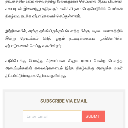
தாயகத்தில் உள்ள சைவத்தமிழ் இளைஞர்கள் செம்மலை ஆலய பரிபாலன
சபையுடன் இணைந்து எதிர்வரும் சனிக்கிழமை பெருமெடுப்பில் பொங்கல்
நிகழ்வை நடத்த ஏற்பாடுகளைச் செய்துள்ளனர்.
இந்நிலையில், அங்கு தங்கியிருக்கும் பௌத்த பிக்கு, ஆலய வளாகத்தில்
இன்று தொடக்கம் பிரித் ஓதும் நடவடிக்கையை முன்னெடுக்க
ஏற்பாடுகளைச் செய்து வருகின்றார்.
கடும்போக்கு பௌத்த அமைப்பான சிஹல ராவய போன்ற பௌத்த
அமைப்புக்களின் தலைவர்களையும் இந்த நிகழ்வுக்கு அழைக்க அவர்
திட்டமிட்டுள்ளதாக தெரியவருகின்றது.
SUBSCRIBE VIA EMAIL