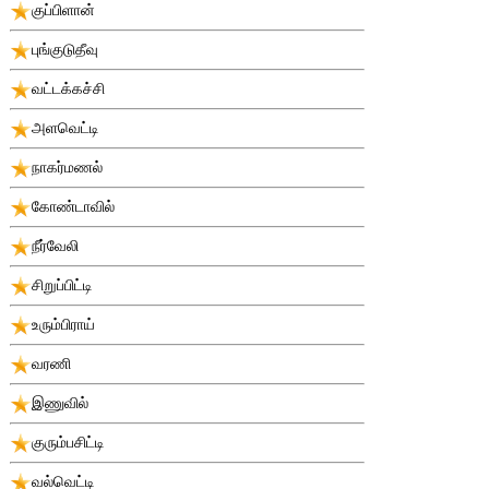
குப்பிளான்
புங்குடுதீவு
வட்டக்கச்சி
அளவெட்டி
நாகர்மணல்
கோண்டாவில்
நீர்வேலி
சிறுப்பிட்டி
உரும்பிராய்
வரணி
இணுவில்
குரும்பசிட்டி
வல்வெட்டி