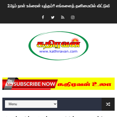
2ஆம் நாள் உக்ரைன் யுத்தம்!! எங்களைத் தனிமையில் விட்டுவிட்டுன
கதிரவன் வாசகர்களுக்கு இனிய பொங்கல் புத்தாண்டு நல்வாழ்த்
மகிந்த ராஜபக்சே பதவி விலக திட்டம்?
ரவுடி பேபிக்கு நடந்த தரமான சம்பவம்.. ஆபாச வீடியோக்களால் வ
காணாமல் போகும் பிள்ளையார்கள்!
குண்டை தூக்கிப்போட்ட ஆய்வு…. இந்தியாவின் “கோவிஷீல்டு” தடுப
MKRdezign
யாழில் தமிழின தலைவர் பிரபாகரனின் பிறந்தநாளை கொண்டாடிய
ஏர்போர்ட்டில் உதைத்த நபர் யார், என்ன நடந்தது?: உண்மையை ச
சீனா இலங்கையிடம் 8 மில்லியன் அமெரிக்க டொலர் நட்டஈடு கோர
01/11/2021 Scotland ல் நடைபெறும் கண்டனப் போராட்டத்திற