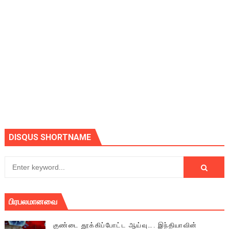
DISQUS SHORTNAME
பிரபலமானவை
குண்டை தூக்கிப்போட்ட ஆய்வு…. இந்தியாவின்