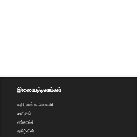
இணையத்தளங்கள்
கதிரவன் காணொளி
மனிதன்
லங்காஸ்ரீ
தமிழ்வின்