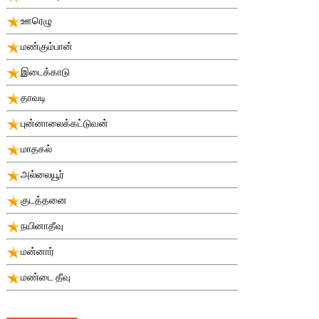
ஊரெழு
மண்கும்பான்
இடைக்காடு
தாவடி
புன்னாலைக்கட்டுவன்
மாதகல்
அல்லையூர்
குடத்தனை
நயினாதீவு
மன்னார்
மண்டை தீவு