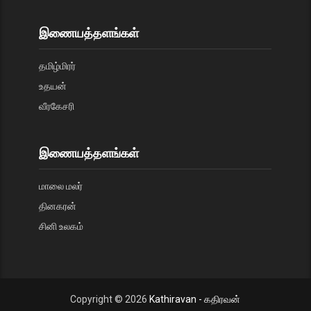
இணையத்தளங்கள்
தமிழ்மிரர்
உதயன்
வீரகேசரி
இணையத்தளங்கள்
மாலை மலர்
தினகரன்
சினி உலகம்
Copyright ©
2026
Kathiravan - கதிரவன்