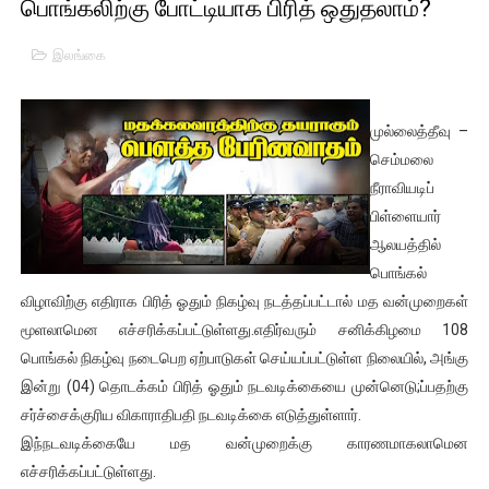
பொங்கலிற்கு போட்டியாக பிரித் ஒதுதலாம்?
பாலச்சந்திரன் மற்றும் தன்னிடம் படித்த மாணவர்கள் தொடர்பில் ந
இலங்கை
பிரிட்டனால் கடத்தப்படும் நிலையில் இலங்கைத் தமிழ் குடும்பம்!!
வர்ராரு...வர்ராரு... அண்ணாத்த : ரஜினிக்காக இலங்கை பாடலாசிர
முல்லைத்தீவு –
செம்மலை
கைது செய்யப்பட்ட இளைஞன் உயிரிழப்பு - கொதித்தெழுந்த பிரத
நீராவியடிப்
பிள்ளையார்
தடுப்பூசியை பெற்றுக் கொள்ளக் கூடிய இடங்கள்...
ஆலயத்தில்
சிறுமியை பாலியல் வன்கொடுமை செய்த முதியவருக்கு வழங்கப
பொங்கல்
விழாவிற்கு எதிராக பிரித் ஓதும் நிகழ்வு நடத்தப்பட்டால் மத வன்முறைகள்
பிரபல நடிகை தூக்கிட்டு தற்கொலை!
மூளலாமென எச்சரிக்கப்பட்டுள்ளது.எதிர்வரும் சனிக்கிழமை 108
பொங்கல் நிகழ்வு நடைபெற ஏற்பாடுகள் செய்யப்பட்டுள்ள நிலையில், அங்கு
வடிவேலுவுக்கு நீதிமன்றம் விதித்துள்ள அதிரடி உத்தரவு!
இன்று (04) தொடக்கம் பிரித் ஓதும் நடவடிக்கையை முன்னெடு;ப்பதற்கு
சர்ச்சைக்குரிய விகாராதிபதி நடவடிக்கை எடுத்துள்ளார்.
தியாகதீபம் லெப்.கேணல் திலீபன், கேணல் சங்கர் ஆகியோரின் நினை
இந்நடவடிக்கையே மத வன்முறைக்கு காரணமாகலாமென
ஐ.நா முன்றலில் சீரற்ற காலநிலையிலும் தமிழின அழிப்பிற்கு நீதி க
எச்சரிக்கப்பட்டுள்ளது.