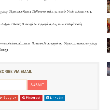
ிலும் தமிழின அழிப்பிற்கு நீதி கேட்டு நடைபெற்ற கவனயீர்ப்புப் போராட்
கு அடிமையானோர் அதிகமாக உள்ளதாகவும் அவர் கூறியுள்ளார்.
்பு (படங்கள், விடியோ)
ும் அதிகமானோர் போதைப்பொருளுக்கு அடிமையாகியுள்ளனர்.
ொதுச் சபை கூட்டத்தில் இன்று உரை
வீடியோ)
 கையளிக்கப்பட்டதாக போதைப்பொருளுக்கு அடிமையானவர்களுக்கு
ள்ளது.
்திலே அதிக காலெக்ஷன் செய்த திரைப்படம் ! எங்கு தெரியுமா?
SCRIBE VIA EMAIL
Google+
Pinterest
Linkedin