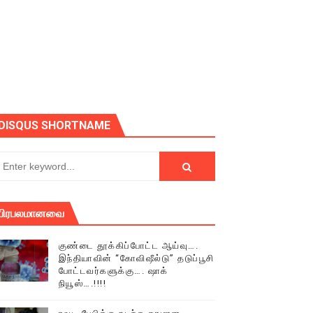
ோடு அழைக்கின்றோம்.
DISQUS SHORTNAME
பிரபலமானவை
குண்டை தூக்கிப்போட்ட ஆய்வு….
இந்தியாவின் “கோவிஷீல்டு” தடுப்பூசி
போட்டவர்களுக்கு…. ஷாக்
நியூஸ்….!!!!
் (செய்தியும்,படங்களும்..)