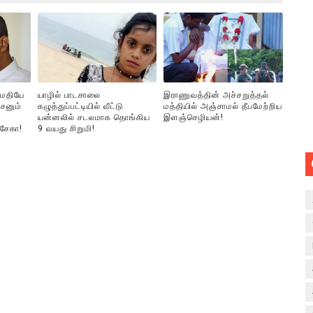
ுமதியே
யாழில் பாடசாலை
இராணுவத்தின் அச்சறுத்தல்
சனும்
கழுத்துப்பட்டியில் வீட்டு
மத்தியில் அஞ்சாமல் தீபமேற்றிய
யன்னலில் சடலமாக தொங்கிய
இளஞ்செழியன்!
்சேகா!
9 வயது சிறுமி!