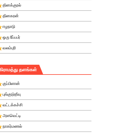
தினக்குரல்
தினகரன்
ஈழநாடு
ஒரு பே்பபர்
வலம்புரி
கிராமத்து தளங்கள்
குப்பிளான்
புங்குடுதீவு
வட்டக்கச்சி
அளவெட்டி
நாகர்மணல்