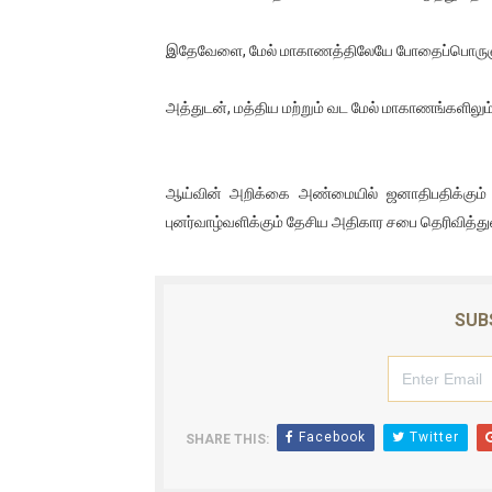
ஐ.நா முன்றலில் சீரற்ற காலநிலைய
இதேவேளை, மேல் மாகாணத்திலேயே போதைப்பொருளுக்
இளையராஜா – கமல் அவசர சந்திப
அத்துடன், மத்திய மற்றும் வட மேல் மாகாணங்களில
ஜனாதிபதி ஐக்கிய நாடுகளின் ப
32 CM விநோத கன்றுக்குட்டி! (
ஆய்வின் அறிக்கை அண்மையில் ஜனாதிபதிக்கும்
புனர்வாழ்வளிக்கும் தேசிய அதிகார சபை தெரிவித்து
வலிமை தான் அஜித் திரைப்பயணத
SUB
Facebook
Twitter
SHARE THIS: