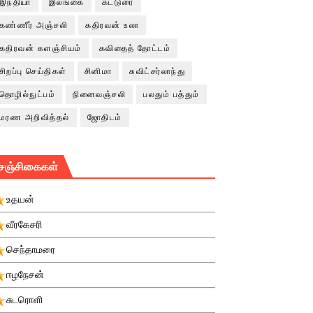
இந்தியா
இலங்கை
கட்டுரை
கண்ணீர் அஞ்சலி
கதிரவன் உலா
கதிரவன் களஞ்சியம்
கவிதைத் தோட்டம்
சிறப்பு செய்திகள்
சினிமா
சுவிட்சர்லாந்து
தொழில்நுட்பம்
நினைவஞ்சலி
பலதும் பத்தும்
மரண அறிவித்தல்
ஜோதிடம்
சஞ்சிகைகள்
உதயன்
வீரகேசரி
செந்தாமரை
ஈழநேசன்
சுடரொளி