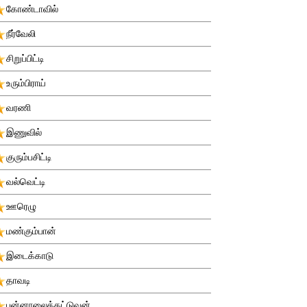
கோண்டாவில்
நீர்வேலி
சிறுப்பிட்டி
உரும்பிராய்
வரணி
இணுவில்
குரும்பசிட்டி
வல்வெட்டி
ஊரெழு
மண்கும்பான்
இடைக்காடு
தாவடி
புன்னாலைக்கட்டுவன்