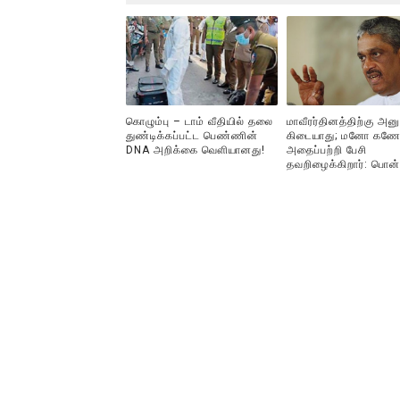
கொழும்பு – டாம் வீதியில் தலை
மாவீரர்தினத்திற்கு அன
துண்டிக்கப்பட்ட பெண்ணின்
கிடையாது; மனோ கணே
DNA அறிக்கை வௌியானது!
அதைப்பற்றி பேசி
தவறிழைக்கிறார்: பொன