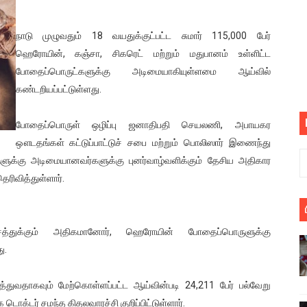
பெறும் கண்டனப் போராட்டத்திற்கு கலந்துகொள்ளுமாறு அன்புரிமைய
நாடு முழுவதும் 18 வயதுக்குட்பட்ட சுமார் 115,000 பேர்
் படித்த மாணவர்கள் தொடர்பில் நாடாளுமன்றத்தில் பகிரங்க கேள்வி
ஹெரோயின், கஞ்சா, சிகரெட் மற்றும் மதுபானம் உள்ளிட்ட
போதைப்பொருட்களுக்கு அடிமையாகியுள்ளமை ஆய்வில்
யில் இலங்கைத் தமிழ் குடும்பம்!! நடந்தது என்ன
கண்டறியப்பட்டுள்ளது.
 : ரஜினிக்காக இலங்கை பாடலாசிரியர் வெளியிட்ட...
போதைப்பொருள் ஒழிப்பு ஜனாதிபதி செயலணி, அபாயகர
ரிழப்பு - கொதித்தெழுந்த பிரதேசவாசிகள்!
ஔடதங்கள் கட்டுப்பாட்டுச் சபை மற்றும் பொலிஸார் இணைந்து
்கு அடிமையானவர்களுக்கு புனர்வாழ்வளிக்கும் தேசிய அதிகார
 கூடிய இடங்கள்...
ரிவித்துள்ளார்.
ை செய்த முதியவருக்கு வழங்கப்பட்ட தண்டனை
்துக்கும் அதிகமானோர், ஹெரோயின் போதைப்பொருளுக்கு
ொலை!
ு.
்துள்ள அதிரடி உத்தரவு!
ுத்துவதாகவும் மேற்கொள்ளப்பட்ட ஆய்வின்படி 24,211 பேர் பல்வேறு
், கேணல் சங்கர் ஆகியோரின் நினைவெழுச்சி நாள் - 26.09.2021 சுவிஸ
டர் சமந்த கிதலவாரச்சி குறிப்பிட்டுள்ளார்.