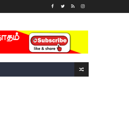
்….!!!!