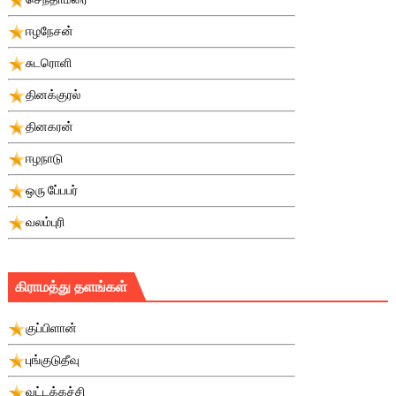
ஈழநேசன்
சுடரொளி
தினக்குரல்
தினகரன்
ஈழநாடு
ஒரு பே்பபர்
வலம்புரி
கிராமத்து தளங்கள்
குப்பிளான்
புங்குடுதீவு
வட்டக்கச்சி