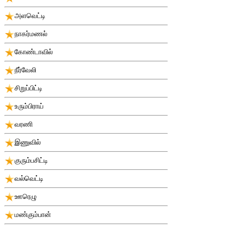
அளவெட்டி
நாகர்மணல்
கோண்டாவில்
நீர்வேலி
சிறுப்பிட்டி
உரும்பிராய்
வரணி
இணுவில்
குரும்பசிட்டி
வல்வெட்டி
ஊரெழு
மண்கும்பான்