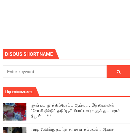
DISQUS SHORTNAME
பிரபலமானவை
குண்டை தூக்கிப்போட்ட ஆய்வு…. இந்தியாவின்
“கோவிஷீல்டு” தடுப்பூசி போட்டவர்களுக்கு…. ஷாக்
நியூஸ்….!!!!
ரவுடி பேபிக்கு நடந்த தரமான சம்பவம்.. ஆபாச