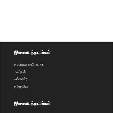
இணையத்தளங்கள்
கதிரவன் காணொளி
மனிதன்
லங்காஸ்ரீ
தமிழ்வின்
இணையத்தளங்கள்