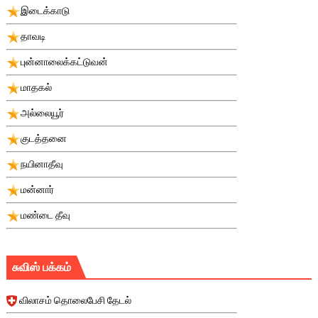
இடைக்காடு
தாவடி
புன்னாலைக்கட்டுவன்
மாதகல்
அல்லையூர்
குடத்தனை
நயினாதீவு
மன்னார்
மண்டை தீவு
சுவிஸ் பக்கம்
விலாசம் தொலைபேசி தேடல்