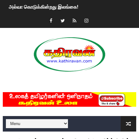
அல்வா கொடுக்கின்றது இலங்கை!
2ஆம் நாள் உக்ரைன் யுத்தம்!! எங்களைத் தனிமையில் விட்டுவிட்டுன
கதிரவன் வாசகர்களுக்கு இனிய பொங்கல் புத்தாண்டு நல்வாழ்த்
மகிந்த ராஜபக்சே பதவி விலக திட்டம்?
ரவுடி பேபிக்கு நடந்த தரமான சம்பவம்.. ஆபாச வீடியோக்களால் வ
காணாமல் போகும் பிள்ளையார்கள்!
MKRdezign
குண்டை தூக்கிப்போட்ட ஆய்வு…. இந்தியாவின் “கோவிஷீல்டு” தடுப
யாழில் தமிழின தலைவர் பிரபாகரனின் பிறந்தநாளை கொண்டாடிய
ஏர்போர்ட்டில் உதைத்த நபர் யார், என்ன நடந்தது?: உண்மையை ச
சீனா இலங்கையிடம் 8 மில்லியன் அமெரிக்க டொலர் நட்டஈடு கோர