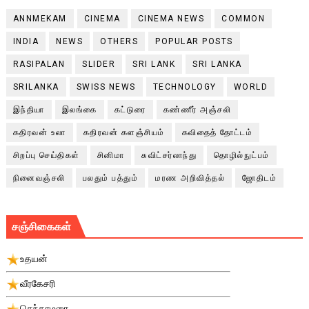
ANNMEKAM
CINEMA
CINEMA NEWS
COMMON
INDIA
NEWS
OTHERS
POPULAR POSTS
RASIPALAN
SLIDER
SRI LANK
SRI LANKA
SRILANKA
SWISS NEWS
TECHNOLOGY
WORLD
இந்தியா
இலங்கை
கட்டுரை
கண்ணீர் அஞ்சலி
கதிரவன் உலா
கதிரவன் களஞ்சியம்
கவிதைத் தோட்டம்
சிறப்பு செய்திகள்
சினிமா
சுவிட்சர்லாந்து
தொழில்நுட்பம்
நினைவஞ்சலி
பலதும் பத்தும்
மரண அறிவித்தல்
ஜோதிடம்
சஞ்சிகைகள்
உதயன்
வீரகேசரி
செந்தாமரை