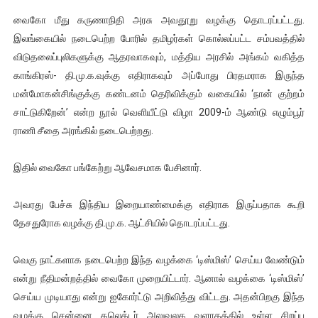
ஐ.நா முன்றலில் சீரற்ற காலநிலையிலும் தமிழின அழிப்பிற்கு நீதி க
வைகோ மீது கருணாநிதி அரசு அவதூறு வழக்கு தொடரப்பட்டது.
இலங்கையில் நடைபெற்ற போரில் தமிழர்கள் கொல்லப்பட்ட சம்பவத்தில்
இளையராஜா – கமல் அவசர சந்திப்பு (படங்கள், விடியோ)
விடுதலைப்புலிகளுக்கு ஆதரவாகவும், மத்திய அரசில் அங்கம் வகித்த
காங்கிரஸ்- தி.மு.க.வுக்கு எதிராகவும் அப்போது பிரதமராக இருந்த
ஜனாதிபதி ஐக்கிய நாடுகளின் பொதுச் சபை கூட்டத்தில் இன்று 
மன்மோகன்சிங்குக்கு கண்டனம் தெரிவிக்கும் வகையில் ‘நான் குற்றம்
சாட்டுகிறேன்’ என்ற நூல் வெளியீட்டு விழா 2009-ம் ஆண்டு எழும்பூர்
32 CM விநோத கன்றுக்குட்டி! (வீடியோ)
ராணி சீதை அரங்கில் நடைபெற்றது.
வலிமை தான் அஜித் திரைப்பயணத்திலே அதிக காலெக்ஷன் செய்த த
இதில் வைகோ பங்கேற்று ஆவேசமாக பேசினார்.
அவரது பேச்சு இந்திய இறையாண்மைக்கு எதிராக இருப்பதாக கூறி
தேசதுரோக வழக்கு தி.மு.க. ஆட்சியில் தொடரப்பட்டது.
வெகு நாட்களாக நடைபெற்ற இந்த வழக்கை ‘டிஸ்மிஸ்’ செய்ய வேண்டும்
என்று நீதிமன்றத்தில் வைகோ முறையிட்டார். ஆனால் வழக்கை ‘டிஸ்மிஸ்’
செய்ய முடியாது என்று ஐகோர்ட்டு அறிவித்து விட்டது. அதன்பிறகு இந்த
வழக்கு சென்னை கலெக்டர் அலுவலக வளாகத்தில் உள்ள சிறப்பு