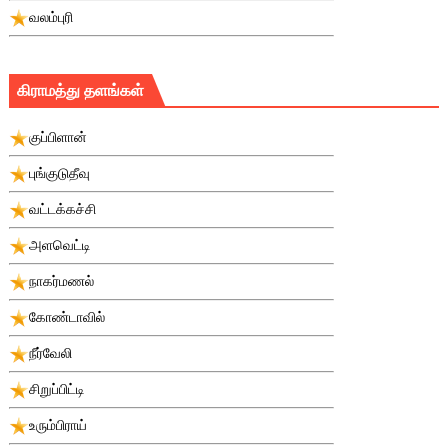
வலம்புரி
கிராமத்து தளங்கள்
குப்பிளான்
புங்குடுதீவு
வட்டக்கச்சி
அளவெட்டி
நாகர்மணல்
கோண்டாவில்
நீர்வேலி
சிறுப்பிட்டி
உரும்பிராய்