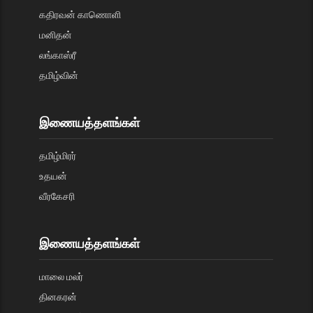
கதிரவன் காணொளி
மனிதன்
லங்காஸ்ரீ
தமிழ்வின்
இணையத்தளங்கள்
தமிழ்மிரர்
உதயன்
வீரகேசரி
இணையத்தளங்கள்
மாலை மலர்
தினகரன்