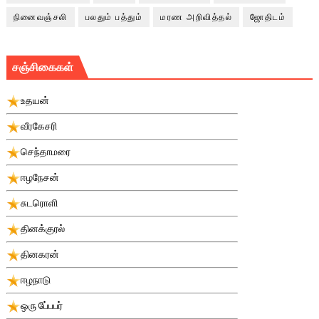
நினைவஞ்சலி
பலதும் பத்தும்
மரண அறிவித்தல்
ஜோதிடம்
சஞ்சிகைகள்
உதயன்
வீரகேசரி
செந்தாமரை
ஈழநேசன்
சுடரொளி
தினக்குரல்
தினகரன்
ஈழநாடு
ஒரு பே்பபர்