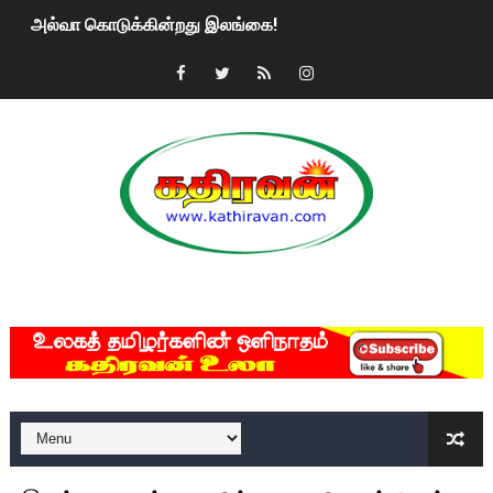
அல்வா கொடுக்கின்றது இலங்கை!
2ஆம் நாள் உக்ரைன் யுத்தம்!! எங்களைத் தனிமையில் விட்டுவிட்டுன
கதிரவன் வாசகர்களுக்கு இனிய பொங்கல் புத்தாண்டு நல்வாழ்த்
மகிந்த ராஜபக்சே பதவி விலக திட்டம்?
ரவுடி பேபிக்கு நடந்த தரமான சம்பவம்.. ஆபாச வீடியோக்களால் வ
காணாமல் போகும் பிள்ளையார்கள்!
MKRdezign
குண்டை தூக்கிப்போட்ட ஆய்வு…. இந்தியாவின் “கோவிஷீல்டு” தடுப
யாழில் தமிழின தலைவர் பிரபாகரனின் பிறந்தநாளை கொண்டாடிய
ஏர்போர்ட்டில் உதைத்த நபர் யார், என்ன நடந்தது?: உண்மையை ச
சீனா இலங்கையிடம் 8 மில்லியன் அமெரிக்க டொலர் நட்டஈடு கோர