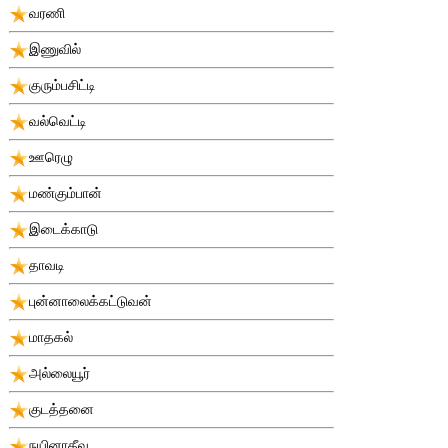
வரணி
இணுவில்
குரும்பசிட்டி
வல்வெட்டி
ஊரெழு
மண்கும்பான்
இடைக்காடு
தாவடி
புன்னாலைக்கட்டுவன்
மாதகல்
அல்லையூர்
குடத்தனை
நயினாதீவு