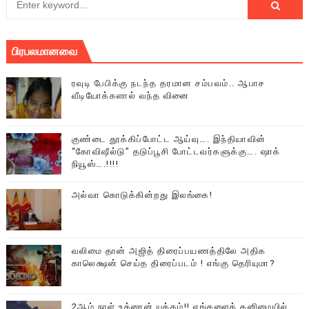
பிரபலமானவை
ரவுடி பேபிக்கு நடந்த தரமான சம்பவம்.. ஆபாச
வீடியோக்களால் வந்த வினை
குண்டை தூக்கிப்போட்ட ஆய்வு…. இந்தியாவின்
“கோவிஷீல்டு” தடுப்பூசி போட்டவர்களுக்கு…. ஷாக்
நியூஸ்….!!!!
அல்வா கொடுக்கின்றது இலங்கை!
வலிமை தான் அஜித் திரைப்பயணத்திலே அதிக
காலெக்ஷன் செய்த திரைப்படம் ! எங்கு தெரியுமா?
2ஆம் நாள் உக்ரைன் யுத்தம்!! எங்களைத் தனிமையில்