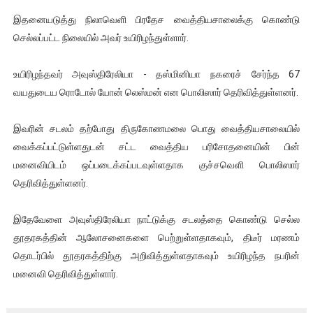
ஐ.நா முன்றலில் சீரற்ற காலநிலையிலும் தமிழின அழிப்பிற்கு நீதி க
இதனையடுத்து நிலாவெளி பிரதேச வைத்தியசாலைக்கு கொண்டு
செல்லப்பட்ட நிலையில் அவர் உயிரிழந்துள்ளார்.
இளையராஜா – கமல் அவசர சந்திப்பு (படங்கள், விடியோ)
உயிரிழந்தவர் அவுஸ்திரேலியா - தஸ்மினியா நகரைச் சேர்ந்த 67
ஜனாதிபதி ஐக்கிய நாடுகளின் பொதுச் சபை கூட்டத்தில் இன்று 
வயதுடைய ரொடோல் யோன் லெஸ்மன் என பொலிஸார் தெரிவித்துள்ளனர்.
32 CM விநோத கன்றுக்குட்டி! (வீடியோ)
இவரின் சடலம் தற்போது திருகோணமலை பொது வைத்தியசாலையில்
வலிமை தான் அஜித் திரைப்பயணத்திலே அதிக காலெக்ஷன் செய்த த
வைக்கப்பட்டுள்ளதுடன் சட்ட வைத்திய பரிசோதனையின் பின்
மனைவியிடம் ஒப்படைக்கப்படவுள்ளதாக குச்சவெளி பொலிஸார்
தெரிவித்துள்ளனர்.
இதேவேளை அவுஸ்திரேலியா நாட்டுக்கு சடலத்தை கொண்டு செல்ல
தூதரகத்தின் ஆலோசனைகளை பெற்றுள்ளதாகவும், திடீர் மரணம்
தொடர்பில் தூதரகத்திற்கு அறிவித்துள்ளதாகவும் உயிரிழந்த நபரின்
மனைவி தெரிவித்துள்ளார்.