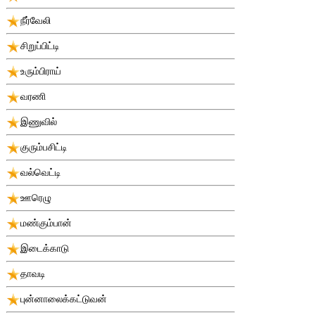
நீர்வேலி
சிறுப்பிட்டி
உரும்பிராய்
வரணி
இணுவில்
குரும்பசிட்டி
வல்வெட்டி
ஊரெழு
மண்கும்பான்
இடைக்காடு
தாவடி
புன்னாலைக்கட்டுவன்