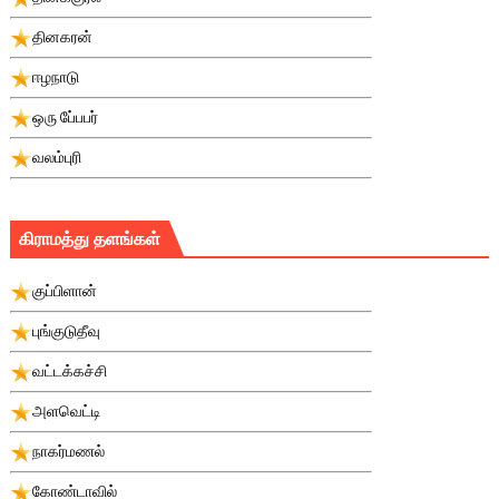
தினகரன்
ஈழநாடு
ஒரு பே்பபர்
வலம்புரி
கிராமத்து தளங்கள்
குப்பிளான்
புங்குடுதீவு
வட்டக்கச்சி
அளவெட்டி
நாகர்மணல்
கோண்டாவில்