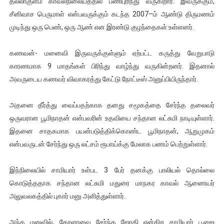
தல்லாகுளம் காவல்நிலையத்தில் பணிபுரிந்து வருகிறார். இவருக்கும்,
ஐ.நா முன்றலில் சீரற்ற காலநிலையிலும் தமிழின அழிப்பிற்கு நீதி க
சீனிவாச பெருமாள் என்பவருக்கும் கடந்த 2007–ம் ஆண்டு திருமணம்
முடிந்து ஒரு பெண், ஒரு ஆண் என இரண்டு குழந்தைகள் உள்ளனர்.
இளையராஜா – கமல் அவசர சந்திப்பு (படங்கள், விடியோ)
கணவன்- மனைவி இருவருக்குள்ளும் ஏற்பட்ட கருத்து வேறுபாடு
ஜனாதிபதி ஐக்கிய நாடுகளின் பொதுச் சபை கூட்டத்தில் இன்று 
காரணமாக 9 மாதங்கள் பிரிந்து வாழ்ந்து வருகின்றனர். இதனால்
அவருடைய கணவர் விவாகரத்து கேட்டு நோட்டீஸ் அனுப்பியிருந்தார்.
32 CM விநோத கன்றுக்குட்டி! (வீடியோ)
வலிமை தான் அஜித் திரைப்பயணத்திலே அதிக காலெக்ஷன் செய்த த
அதனை தீர்த்து வைப்பதற்காக தனது சமூகத்தை சேர்ந்த தலைவர்
ஒருவரான பூமிநாதன் என்பவரின் உதவியை சந்தான லட்சுமி நாடியுள்ளார்.
இதனை சாதகமாக பயன்படுத்திக்கொண்ட பூமிநாதன், ஆறுமுகம்
என்பவருடன் சேர்ந்து ஒரு லட்சம் ரூபாய்க்கு மேலாக பணம் பெற்றுள்ளார்.
இந்நிலையில் சாமியார் உள்பட 3 பேர் தனக்கு பாலியல் தொல்லை
கொடுத்ததாக சந்தான லட்சுமி மதுரை மாநகர காவல் ஆணையர்
அலுவலகத்தில் புகார் மனு அளித்துள்ளார்.
அந்த மனுவில், கேரளாவை சேர்ந்த ஜோதி என்கிற சாமியார் பூஜை