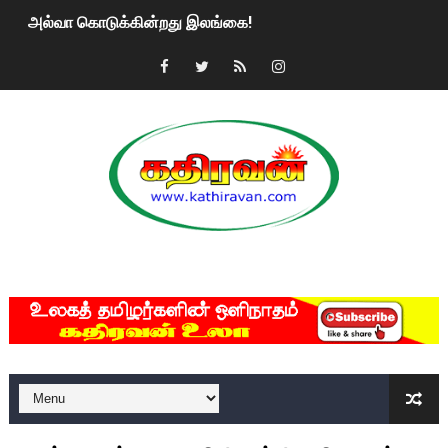
அல்வா கொடுக்கின்றது இலங்கை!
2ஆம் நாள் உக்ரைன் யுத்தம்!! எங்களைத் தனிமையில் விட்டுவிட்டுன
கதிரவன் வாசகர்களுக்கு இனிய பொங்கல் புத்தாண்டு நல்வாழ்த்
மகிந்த ராஜபக்சே பதவி விலக திட்டம்?
ரவுடி பேபிக்கு நடந்த தரமான சம்பவம்.. ஆபாச வீடியோக்களால் வ
காணாமல் போகும் பிள்ளையார்கள்!
MKRdezign
குண்டை தூக்கிப்போட்ட ஆய்வு…. இந்தியாவின் “கோவிஷீல்டு” தடுப
யாழில் தமிழின தலைவர் பிரபாகரனின் பிறந்தநாளை கொண்டாடிய
ஏர்போர்ட்டில் உதைத்த நபர் யார், என்ன நடந்தது?: உண்மையை ச
சீனா இலங்கையிடம் 8 மில்லியன் அமெரிக்க டொலர் நட்டஈடு கோர