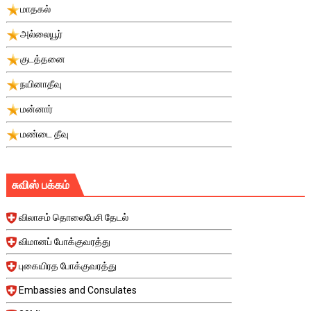
மாதகல்
அல்லையூர்
குடத்தனை
நயினாதீவு
மன்னார்
மண்டை தீவு
சுவிஸ் பக்கம்
விலாசம் தொலைபேசி தேடல்
விமானப் போக்குவரத்து
புகையிரத போக்குவரத்து
Embassies and Consulates