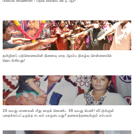
பாலியல் காணொளி - பதவி விலகிய கே.டி.ஆர்!
தமிழினப் படுகொலையின் நினைவு மாத ஆரம்ப நிகழ்வு சென்னையில்
தொடங்கியது!
20 வயது மாணவன் மீது காதல் கொண்ட 30 வயது பெண்! வீட்டுக்குள்
புதைக்கப்பட்டிருந்த சடலம் யாருடையது? தலைசுற்றவைக்கும் சம்பவம்