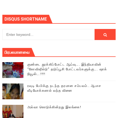
DISQUS SHORTNAME
பிரபலமானவை
குண்டை தூக்கிப்போட்ட ஆய்வு…. இந்தியாவின்
“கோவிஷீல்டு” தடுப்பூசி போட்டவர்களுக்கு…. ஷாக்
நியூஸ்….!!!!
ரவுடி பேபிக்கு நடந்த தரமான சம்பவம்.. ஆபாச
வீடியோக்களால் வந்த வினை
அல்வா கொடுக்கின்றது இலங்கை!