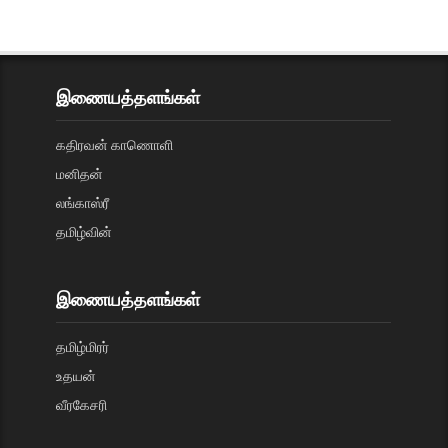
இணையத்தளங்கள்
கதிரவன் காணொளி
மனிதன்
லங்காஸ்ரீ
தமிழ்வின்
இணையத்தளங்கள்
தமிழ்மிரர்
உதயன்
வீரகேசரி