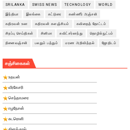
SRILANKA
SWISS NEWS
TECHNOLOGY
WORLD
இந்தியா
இலங்கை
கட்டுரை
கண்ணீர் அஞ்சலி
கதிரவன் உலா
கதிரவன் களஞ்சியம்
கவிதைத் தோட்டம்
சிறப்பு செய்திகள்
சினிமா
சுவிட்சர்லாந்து
தொழில்நுட்பம்
நினைவஞ்சலி
பலதும் பத்தும்
மரண அறிவித்தல்
ஜோதிடம்
சஞ்சிகைகள்
உதயன்
வீரகேசரி
செந்தாமரை
ஈழநேசன்
சுடரொளி
தினக்குரல்