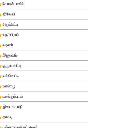
கோண்டாவில்
நீர்வேலி
சிறுப்பிட்டி
உரும்பிராய்
வரணி
இணுவில்
குரும்பசிட்டி
வல்வெட்டி
ஊரெழு
மண்கும்பான்
இடைக்காடு
தாவடி
புன்னாலைக்கட்டுவன்