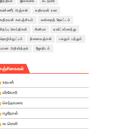
இந்தியா
இலங்கை
கட்டுரை
கண்ணீர் அஞ்சலி
கதிரவன் உலா
கதிரவன் களஞ்சியம்
கவிதைத் தோட்டம்
சிறப்பு செய்திகள்
சினிமா
சுவிட்சர்லாந்து
தொழில்நுட்பம்
நினைவஞ்சலி
பலதும் பத்தும்
மரண அறிவித்தல்
ஜோதிடம்
சஞ்சிகைகள்
உதயன்
வீரகேசரி
செந்தாமரை
ஈழநேசன்
சுடரொளி