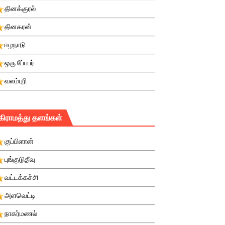
தினக்குரல்
தினகரன்
ஈழநாடு
ஒரு பே்பபர்
வலம்புரி
கிராமத்து தளங்கள்
குப்பிளான்
புங்குடுதீவு
வட்டக்கச்சி
அளவெட்டி
நாகர்மணல்