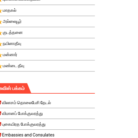
மாதகல்
அல்லையூர்
குடத்தனை
நயினாதீவு
மன்னார்
மண்டை தீவு
சுவிஸ் பக்கம்
விலாசம் தொலைபேசி தேடல்
விமானப் போக்குவரத்து
புகையிரத போக்குவரத்து
Embassies and Consulates