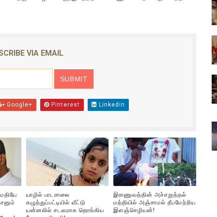
ிலும் தமிழின அழிப்பிற்கு நீதி கேட்டு நடைபெற்ற கவனயீர்ப்புப் போராட்
்பு (படங்கள், விடியோ)
SCRIBE VIA EMAIL
ொதுச் சபை கூட்டத்தில் இன்று உரை
வீடியோ)
்திலே அதிக காலெக்ஷன் செய்த திரைப்படம் ! எங்கு தெரியுமா?
Google+
Pinterest
Linkedin
ுமதியே
யாழில் பாடசாலை
இராணுவத்தின் அச்சறுத்தல்
சனும்
கழுத்துப்பட்டியில் வீட்டு
மத்தியில் அஞ்சாமல் தீபமேற்றிய
யன்னலில் சடலமாக தொங்கிய
இளஞ்செழியன்!