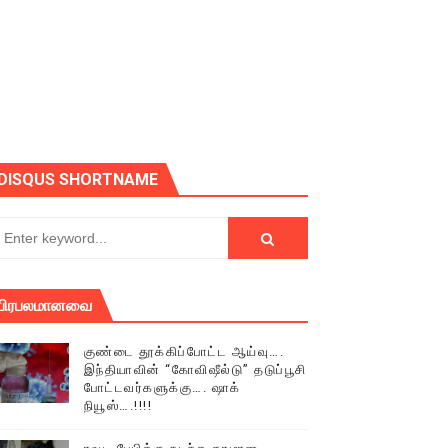
ோடு அழைக்கின்றோம்.
DISQUS SHORTNAME
பிரபலமானவை
குண்டை தூக்கிப்போட்ட ஆய்வு….
இந்தியாவின் “கோவிஷீல்டு” தடுப்பூசி
போட்டவர்களுக்கு…. ஷாக்
நியூஸ்….!!!!
் (செய்தியும்,படங்களும்..)