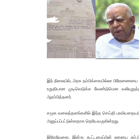
01/11/2021 Scotland ல் நடை
பாலச்சந்திரன் மற்றும் தன்னிடம
பிரிட்டனால் கடத்தப்படும் நிலை
வர்ராரு...வர்ராரு... அண்ணாத்த
கைது செய்யப்பட்ட இளைஞன் உயி
தடுப்பூசியை பெற்றுக் கொள்ளக்
இந் நிலையில், அரசு நம்பிக்கையில்லா பிரேரணையை 
உறுதியான முடிவெடுக்க வேண்டுமென வலியுறுத்தி
சிறுமியை பாலியல் வன்கொடும
ஆரம்பித்தனர்.
பிரபல நடிகை தூக்கிட்டு தற்க
சமூக வலைத்தளங்களில் இந்த செய்தி பரவியதையடுத்த
வடிவேலுவுக்கு நீதிமன்றம் விதித
அனுப்பப்பட்டுள்ளதாக தெரியவருகின்றது.
தியாகதீபம் லெப்.கேணல் திலீபன
இதேவேளை, இன்று கூட்டமைப்பின் ஏனைய எம்.பிக்க