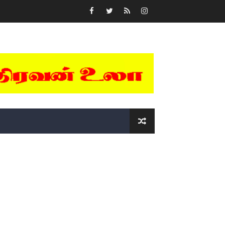
்….!!!!