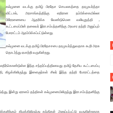
பெறும் கண்டனப் போராட்டத்திற்கு கலந்துகொள்ளுமாறு அன்புரிமைய
கல்முனை வடக்கு தமிழ் பிரதேச செயலகத்தை தரமுயர்த்தா
விட்டால், அரசாங்கத்திற்கு எதிரான நம்பிக்கையில்லா
் படித்த மாணவர்கள் தொடர்பில் நாடாளுமன்றத்தில் பகிரங்க கேள்வி
பிரேரணையை ஆதரிக்க வேண்டுமென வலியுறுத்தி ,
கூட்டமைப்பின் தலைவர் இரா.சம்பந்தனிற்கு அவசர தந்தி அனுப்பும்
யில் இலங்கைத் தமிழ் குடும்பம்!! நடந்தது என்ன
போராட்டம் ஆரம்பிக்கப்பட்டுள்ளது.
 : ரஜினிக்காக இலங்கை பாடலாசிரியர் வெளியிட்ட...
கல்முனை வடக்கு தமிழ் பிரதேசசபை தரமுயர்த்துவதாக கூறி அரசு
ரிழப்பு - கொதித்தெழுந்த பிரதேசவாசிகள்!
தொடர்ந்து ஏமாற்றி வருகின்றது.
 கூடிய இடங்கள்...
எதிர்கொண்டுள்ள இந்த சந்தர்ப்பத்திலாவது தமிழ் தேசிய கூட்டமைப்பு
, கிழக்கிலிருந்து இளைஞர்கள் சிலர் இந்த தந்தி போராட்டத்தை
ை செய்த முதியவருக்கு வழங்கப்பட்ட தண்டனை
ொலை!
ு, இன்று ஏராளம் தந்திகள் கல்முனையிலிருந்து இரா.சம்பந்தனிற்கு
்துள்ள அதிரடி உத்தரவு!
், கேணல் சங்கர் ஆகியோரின் நினைவெழுச்சி நாள் - 26.09.2021 சுவிஸ
ளிற்கும் கிழக்கிலிருந்து தந்திகள் அனுப்பப்பட்டு வருகின்றதாக