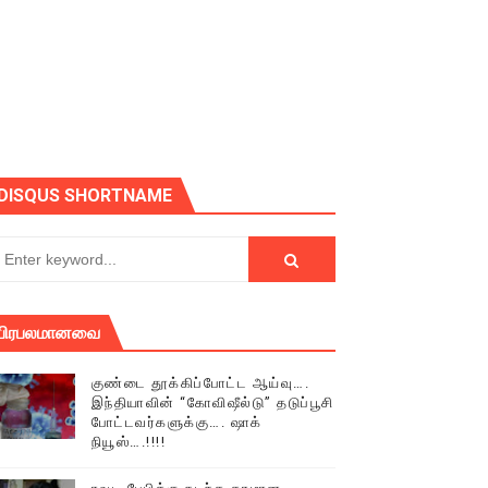
DISQUS SHORTNAME
் (செய்தியும்,படங்களும்..)
டத்தில் திரண்ட தமிழ்மக்கள்!!
பிரபலமானவை
குண்டை தூக்கிப்போட்ட ஆய்வு….
இந்தியாவின் “கோவிஷீல்டு” தடுப்பூசி
போட்டவர்களுக்கு…. ஷாக்
நியூஸ்….!!!!