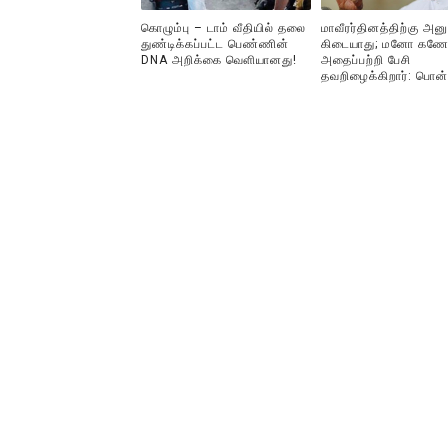
கொழும்பு – டாம் வீதியில் தலை
மாவீரர்தினத்திற்கு அன
துண்டிக்கப்பட்ட பெண்ணின்
கிடையாது; மனோ கணே
DNA அறிக்கை வௌியானது!
அதைப்பற்றி பேசி
தவறிழைக்கிறார்: பொன