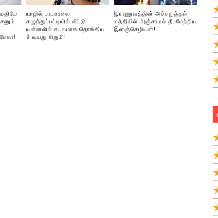
ுமதியே
யாழில் பாடசாலை
இராணுவத்தின் அச்சறுத்தல்
சனும்
கழுத்துப்பட்டியில் வீட்டு
மத்தியில் அஞ்சாமல் தீபமேற்றிய
யன்னலில் சடலமாக தொங்கிய
இளஞ்செழியன்!
்சேகா!
9 வயது சிறுமி!