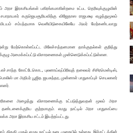
ை!
ம் அரச இரகசியங்கள் பகிரங்கமாகின்றமை உட்பட தெரிவுக்குழுவின்
ல் சபாநாயகர் கருஜெயசூரியவிற்கு விஜேதாஸ ராஜபக்ஷ எழுத்துமூலம்
ங்களைத் தனிமையில் விட்டுவிட்டுனர்!!
விடயம் சம்பந்தமாக வெளியிடுகையிலேயே அவர் மேற்கண்டவாறு
பொங்கல் புத்தாண்டு நல்வாழ்த்துகள்
அன்று மேற்கொள்ளப்பட்ட மிலேச்சத்தனமான தாக்குதல்கள் குறித்து
ட்டம்?
குழு அமைக்கப்பட்டு விசாரணைகள் முன்னெடுக்கப்பட்டுள்ளன.
ம்பவம்.. ஆபாச வீடியோக்களால் வந்த வினை
.எச்.சாந்த கோட்டேகொட, புலனாய்வுப்பிரிவுத் தலைவர் சிசிரமென்டிஸ்,
பொலிஸ் மா அதிபர் பூஜித ஜயசுந்தர, முன்னாள் பாதுகாப்புச் செயலாளர்
ளனர்.
காரிகளை அழைத்து விசாரணைக்கு உட்படுத்துவதன் மூலம் அரச
ு தண்டனைக்குரிய குற்றமாகும். எமது நாட்டில் அரச பாதுகாப்பை
க்க அரச இரகசிய சட்டம் இயற்றப்பட்டது.
் திகதி முதல் எமது நாட்டில் நடைமுறையில் உள்ளது. இச்சட்டத்தின்