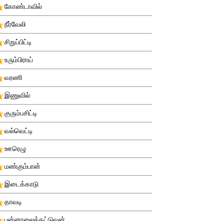
கோண்டாவில்
நீர்வேலி
சிறுப்பிட்டி
உரும்பிராய்
வரணி
இணுவில்
குரும்பசிட்டி
வல்வெட்டி
ஊரெழு
மண்கும்பான்
இடைக்காடு
தாவடி
புன்னாலைக்கட்டுவன்