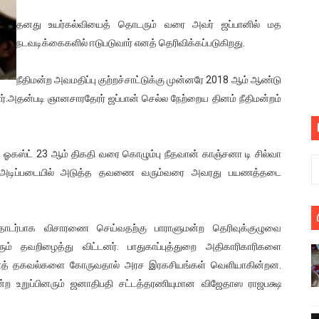
 கூடிய இடங்கள்...
தனது உயர்கல்வியைத் தொடரும் வரை அவர் ஜப்பானில் மத
நடவடிக்கைகளில் ஈடுபடுவார் எனத் தெரிவிக்கப்படுகிறது.
ை செய்த முதியவருக்கு வழங்கப்பட்ட தண்டனை
நீதிமன்ற அவமதிப்பு குற்றச்சாட்டுக்கு முன்னரே 2018 ஆம் ஆண்டு
ொலை!
்.அதன்படி ஞானசாரதேரர் ஜப்பான் செல்ல நேற்றைய தினம் நீதிமன்றம்
்துள்ள அதிரடி உத்தரவு!
், கேணல் சங்கர் ஆகியோரின் நினைவெழுச்சி நாள் - 26.09.2021 சுவிஸ
ஸ்ட் 23 ஆம் திகதி வரை கொழும்பு நீதவான் காஞ்சனா டி சில்வா
ுவின் அடிப்படையில் அடுத்த தவணை வரும்வரை அவரது பயணத்தடை
ிலும் தமிழின அழிப்பிற்கு நீதி கேட்டு நடைபெற்ற கவனயீர்ப்புப் போராட்
்பு (படங்கள், விடியோ)
ொடர்பாக விசாரணை செய்வதற்கு பாராளுமன்ற தெரிவுக்குழுவை
ொதுச் சபை கூட்டத்தில் இன்று உரை
ும் தவறிழைத்து விட்டனர். பாதுகாப்புத்துறை அதிகாரிகாரிகளை
ணைத் தகவல்களை கோருவதால் அரச இரகசியங்கள் வெளியாகின்றன.
வீடியோ)
்ற உறுப்பினரும் ஜனாதிபதி சட்டத்தரணியுமான விஜேதாஸ ராஜபக்ஷ
்திலே அதிக காலெக்ஷன் செய்த திரைப்படம் ! எங்கு தெரியுமா?