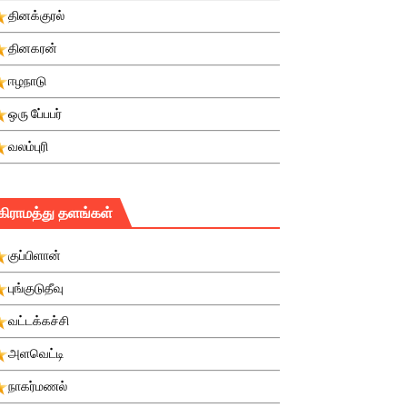
தினக்குரல்
தினகரன்
ஈழநாடு
ஒரு பே்பபர்
வலம்புரி
கிராமத்து தளங்கள்
குப்பிளான்
புங்குடுதீவு
வட்டக்கச்சி
அளவெட்டி
நாகர்மணல்