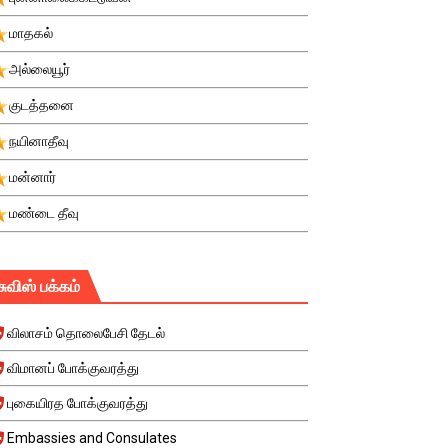
மாதகல்
அல்லையூர்
குடத்தனை
நயினாதீவு
மன்னார்
மண்டை தீவு
சுவிஸ் பக்கம்
விலாசம் தொலைபேசி தேடல்
விமானப் போக்குவரத்து
புகையிரத போக்குவரத்து
Embassies and Consulates