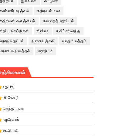
இந்தியா
இலங்கை
கட்டுரை
கண்ணீர் அஞ்சலி
கதிரவன் உலா
கதிரவன் களஞ்சியம்
கவிதைத் தோட்டம்
சிறப்பு செய்திகள்
சினிமா
சுவிட்சர்லாந்து
தொழில்நுட்பம்
நினைவஞ்சலி
பலதும் பத்தும்
மரண அறிவித்தல்
ஜோதிடம்
சஞ்சிகைகள்
உதயன்
வீரகேசரி
செந்தாமரை
ஈழநேசன்
சுடரொளி