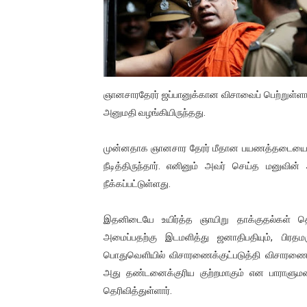
தடுப்பூசியை பெற்றுக் கொள்ளக்
சிறுமியை பாலியல் வன்கொடும
பிரபல நடிகை தூக்கிட்டு தற்க
ஞானசாரதேரர் ஜப்பானுக்கான விசாவைப் பெற்றுள்ளார
வடிவேலுவுக்கு நீதிமன்றம் விதித
அனுமதி வழங்கியிருந்தது.
தியாகதீபம் லெப்.கேணல் திலீபன
முன்னதாக ஞானசார தேரர் மீதான பயணத்தடையை ஓக
நீடித்திருந்தார். எனினும் அவர் செய்த மன
ஐ.நா முன்றலில் சீரற்ற காலநிலைய
நீக்கப்பட்டுள்ளது.
இளையராஜா – கமல் அவசர சந்திப
இதனிடையே உயிர்த்த ஞாயிறு தாக்குதல்கள் த
ஜனாதிபதி ஐக்கிய நாடுகளின் ப
அமைப்பதற்கு இடமளித்து ஜனாதிபதியும், பிரதமர
பொதுவெளியில் விசாரணைக்குட்படுத்தி விசார
32 CM விநோத கன்றுக்குட்டி! (
அது தண்டனைக்குரிய குற்றமாகும் என பாராளுமன
தெரிவித்துள்ளார்.
வலிமை தான் அஜித் திரைப்பயணத