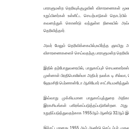
அல்வா கொடுக்கின்றது இலங்க
பாராளுமன்ற தெரிவுக்குழுவின் விசாரணைகள் மூல
உறுப்பினர்கள் உள்ளிட்ட செயற்பாடுகள் தொடர்பி
2ஆம் நாள் உக்ரைன் யுத்தம்!! எ
கவனத்துக் கொண்டு வந்துள்ள நிலையில் அவ்
தெரிவித்தார்.
கதிரவன் வாசகர்களுக்கு இனிய 
அவர் மேலும் தெரிவிக்கையில்,உயிர்த்த ஞாயிறு 
மகிந்த ராஜபக்சே பதவி விலக தி
விசாரணைகளைச் செய்வதற்கு பாராளுமன்ற தெரிவிக்
ரவுடி பேபிக்கு நடந்த தரமான ச
இதில் தற்போதுவரையில், பாதுகாப்புச் செயலாளர்எஸ்
முன்னாள் பிரதிபொலிஸ்மா அதிபர் நலக்க டி சில்வா, 
ஹேமசிறி பெர்ணான்டோ ஆகியோர் சாட்சியமளித்துள்
இவ்வாறு முக்கியமான பாதுகாப்புத்துறை அதி
இரகசியங்கள் பகிரங்கப்படுத்தப்படுகின்றன. அத
உறுதிப்படுத்துவதற்காக 1955ஆம் ஆண்டு 32ஆம் இல
இச்சட்டமானது 1955 ஆம் ஆண்டு செப்டம்பர் முதலாம