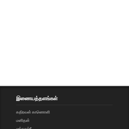
இணையத்தளங்கள்
கதிரவன் காணொளி
மனிதன்
லங்காஸ்ரீ