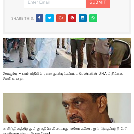
SHARE THIS:
கொழும்பு – டாம் வீதியில் தலை துண்டிக்கப்பட்ட பெண்ணின் DNA அறிக்கை
வௌியானது!
மாவீரர்தினத்திற்கு அனுமதியே கிடையாது; மனோ கணேசனும் அதைப்பற்றி பேசி
தவறிழைக்கிறார்: பொன்சேகா!