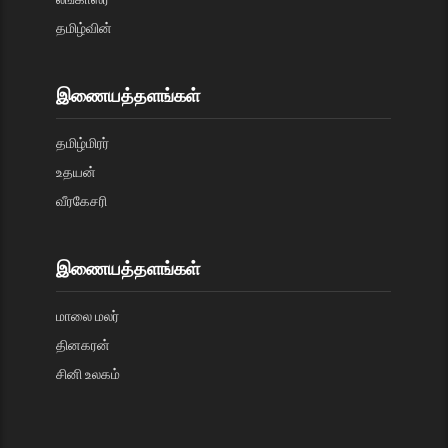
தமிழ்வின்
இணையத்தளங்கள்
தமிழ்மிரர்
உதயன்
வீரகேசரி
இணையத்தளங்கள்
மாலை மலர்
தினகரன்
சினி உலகம்