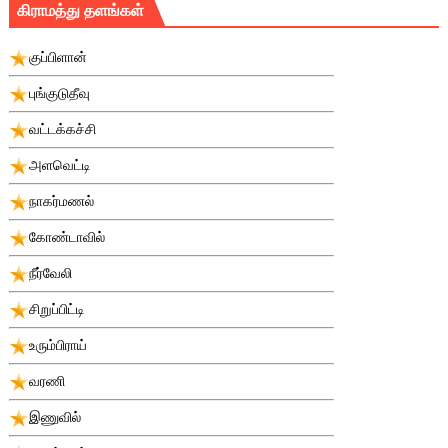
கிராமத்து தளங்கள்
குப்பிளான்
புங்குடுதீவு
வட்டக்கச்சி
அளவெட்டி
நாகர்மணல்
கோண்டாவில்
நீர்வேலி
சிறுப்பிட்டி
உரும்பிராய்
வரணி
இணுவில்