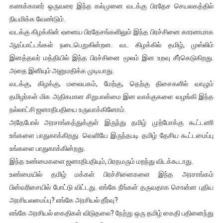
கணக்காளர் ஒருவரை இந்த கல்முனை வடக்கு பிரதேச செயலகத்தில்
நியமிக்க வேண்டும்.
வடக்கு கிழக்கின் ஏனைய பிரதேசங்களிலும் இந்த பிரச்சினை காரணமாக
ஆரப்பாட்டங்கள் நடைபெறுகின்றன. வட கிழக்கில் தமிழ், முஸ்லிம்
இனத்தவர் மத்தியில் இந்த பிரச்சினை மூலம் இன உறவு சீர்கெடுகிறது.
அதை இனியும் அனுமதிக்க முடியாது.
வடக்கு, கிழக்கு, மலையகம், மேற்கு, தெற்கு திசைகளில் வாழும்
தமிழர்கள் மிக அதிகமான சிறுபான்மை இன வாக்குகளை வழங்கி இந்த
நல்லாட்சி ஜனாதிபதியை உருவாக்கினோம்.
அதேபோல் அரசாங்கத்துக்குள் இருந்து தமிழ் முற்போக்கு கூட்டணி
உங்களை பாதுகாக்கிறது. வெளியே இருந்தபடி தமிழ் தேசிய கூட்டமைப்பு
உங்களை பாதுகாக்கின்றது.
இந்த உண்மைகளை ஜனாதிபதியும், பிரதமரும் மறந்து விடக்கூடாது.
உண்மையில் தமிழ் மக்கள் பிரச்சினைகளை இந்த அரசாங்கம்
பின்வரிசையில் போட்டு விட்டது. எங்கே நீங்கள் தருவதாக சொன்ன புதிய
அரசியலமைப்பு? எங்கே அரசியல் தீர்வு?
எங்கே அரசியல் கைதிகள் விடுதலை? நேற்று ஒரு தமிழ் கைதி பதினைந்து