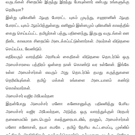
வருடங்கள் சிறையில் இருந்து இறந்து போயுள்ளார் என்பது உங்களுக்கு
தெரியுமா?
இன்று புலிகளின் ஆயுத போராட்ட யுகம் முடிந்து, சஹரானின் ஆயுத
போராட்ட யுகம் ஆரம்பித்துள்ளது. எனினும் இன்னமும் புலிகளின் காலத்தில்
கைது செய்யப்பட்ட தமிழர்கள் பத்து, பதினைந்து, இருபது வருடங்கள் என
நீண்ட காலமாக சிறையில் அடைக்கப்பட்டுள்ளார்கள். அவர்கள் விடுதலை
செய்யப்பட வேண்டும்.
எதிர்வரும் வாரத்தில் அரசியல் கைதிகள் விடுதலை தொடர்பில் ஒரு
அமைச்சரவை பத்திரம் ஒன்றை நான் கொண்டு வர உள்ளேன். இங்கே
உள்ள அமைச்சர்கள் எவரும் அது தொடர்பில் தமது கருத்துகளை
தெரிவியுங்கள். தமிழ் மக்கள் உங்களை அடையாளம் கண்டு
கொள்வார்கள்.
அமைச்சர் வஜிர அபேவர்தன
இதன்போது அமைச்சர் மனோ கணேசனுக்கு பதிலளித்து பேசிய
அமைச்சர் வஜிர அபேவர்தன, அடுத்த ஒரு வாரத்துக்குள் பிரதமர்
தலைமையில் நடைபெறும் கலந்துரையாடலில், தானும், அமைச்சர்கள்
மனோ கணேசன், தயா கமகே , தமிழ் தேசிய கூட்டமைப்பு, முஸ்லிம்
கட்சிகள் பிரதிநிதிகள் கலந்துக்கொண்டு கல்முனை வடக்கு பிரதேச