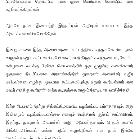
பிரச்சினைகள் தொடர்பில் நான் குரல் கொடுக்க வேண்டும் என
எதிர்பார்க்கிறார்கள்.
ஆகவே நான் இவைபற்றி இந்நாட்டின் அதியுயர் சபையான இந்த
அமைச்சவையில் பேசுகிறேன்.
இன்று காலை இந்த அமைச்சரவை கூட்டத்தில் கலந்துக்கொள்ள நான்
வரமுன் நானும், கூட்டமைப்பு பேச்சாளர் சுமந்திரனும் கலந்துரையாடினோம்.
கல்முனை வடக்கு பிரதேச செயலகத்தில் ஒரு முழுநேர கணக்காளர்
ஒருவரை நியமிப்பதாக அரசாங்கத்தின் துறைசார் அமைச்சர் வஜிர
அபேவர்தன எழுத்து மூலமாக கூட்டமைப்புக்கு உறுதி கூறியுள்ளார் என
அவர் எனக்கு கூறினார். அந்த கடிதத்தை நானும் நேரடியாக வாசித்தேன்.
இந்த நியமனம் நேற்று திங்கட்கிழமையே வழங்கப்பட உள்ளதாகவும், அது
இன்னமும் வழங்கப்படவில்லை எனவும் சுமந்திரன் குற்றம் சாட்டுகிறார்.
இதற்கு, துறைசார் அமைச்சர் வஜிர அபேவர்தனவும், பிரதமர் ரணில்
விக்கிரமசிங்கவும் என்ன பதில் கூறுகிறீர்கள் என நான் இங்கே
தெரிந்துகொள்ள விரும்புகிறேன்.