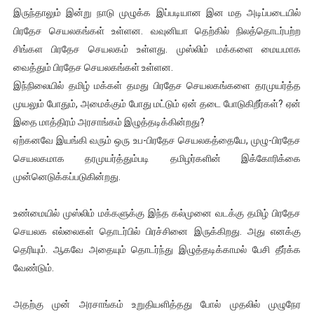
இருந்தாலும் இன்று நாடு முழுக்க இப்படியான இன மத அடிப்படையில்
பிரதேச செயலகங்கள் உள்ளன. வவுனியா தெற்கில் நிலத்தொடர்பற்ற
சிங்கள பிரதேச செயலகம் உள்ளது. முஸ்லிம் மக்களை மையமாக
வைத்தும் பிரதேச செயலகங்கள் உள்ளன.
இந்நிலையில் தமிழ் மக்கள் தமது பிரதேச செயலகங்களை தரமுயர்த்த
முயலும் போதும், அமைக்கும் போது மட்டும் ஏன் தடை போடுகிறீர்கள்? ஏன்
இதை மாத்திரம் அரசாங்கம் இழுத்தடிக்கின்றது?
ஏற்கனவே இயங்கி வரும் ஒரு உப-பிரதேச செயலகத்தையே, முழு-பிரதேச
செயலகமாக தரமுயர்த்தும்படி தமிழர்களின் இக்கோரிக்கை
முன்னெடுக்கப்படுகின்றது.
உண்மையில் முஸ்லிம் மக்களுக்கு இந்த கல்முனை வடக்கு தமிழ் பிரதேச
செயலக எல்லைகள் தொடர்பில் பிரச்சினை இருக்கிறது. அது எனக்கு
தெரியும். ஆகவே அதையும் தொடர்ந்து இழுத்தடிக்காமல் பேசி தீர்க்க
வேண்டும்.
அதற்கு முன் அரசாங்கம் உறுதியளித்தது போல் முதலில் முழுநேர