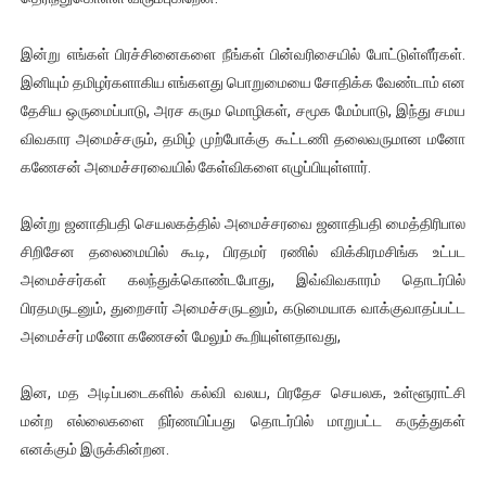
இன்று எங்கள் பிரச்சினைகளை நீங்கள் பின்வரிசையில் போட்டுள்ளீர்கள்.
இனியும் தமிழர்களாகிய எங்களது பொறுமையை சோதிக்க வேண்டாம் என
தேசிய ஒருமைப்பாடு, அரச கரும மொழிகள், சமூக மேம்பாடு, இந்து சமய
விவகார அமைச்சரும், தமிழ் முற்போக்கு கூட்டணி தலைவருமான மனோ
கணேசன் அமைச்சரவையில் கேள்விகளை எழுப்பியுள்ளார்.
இன்று ஜனாதிபதி செயலகத்தில் அமைச்சரவை ஜனாதிபதி மைத்திரிபால
சிறிசேன தலைமையில் கூடி, பிரதமர் ரணில் விக்கிரமசிங்க உட்பட
அமைச்சர்கள் கலந்துக்கொண்டபோது, இவ்விவகாரம் தொடர்பில்
பிரதமருடனும், துறைசார் அமைச்சருடனும், கடுமையாக வாக்குவாதப்பட்ட
அமைச்சர் மனோ கணேசன் மேலும் கூறியுள்ளதாவது,
இன, மத அடிப்படைகளில் கல்வி வலய, பிரதேச செயலக, உள்ளூராட்சி
மன்ற எல்லைகளை நிர்ணயிப்பது தொடர்பில் மாறுபட்ட கருத்துகள்
எனக்கும் இருக்கின்றன.