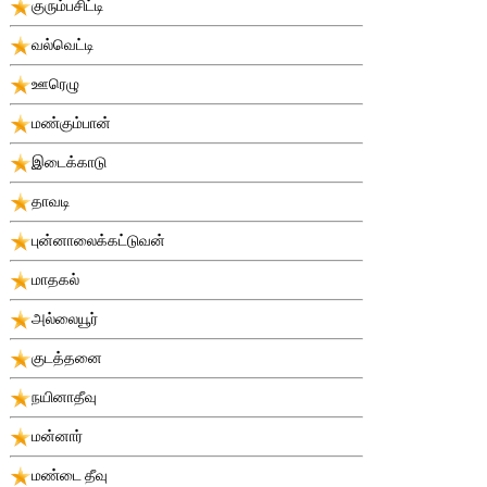
குரும்பசிட்டி
வல்வெட்டி
ஊரெழு
மண்கும்பான்
இடைக்காடு
தாவடி
புன்னாலைக்கட்டுவன்
மாதகல்
அல்லையூர்
குடத்தனை
நயினாதீவு
மன்னார்
மண்டை தீவு