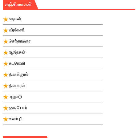
சஞ்சிகைகள்
உதயன்
வீரகேசரி
செந்தாமரை
ஈழநேசன்
சுடரொளி
தினக்குரல்
தினகரன்
ஈழநாடு
ஒரு பே்பபர்
வலம்புரி