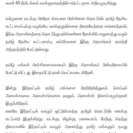
சுமார் 45 நிமிடங்கள் வாக்குவாதத்தில் ஈடுபட்டதாக அறியமுடிகிறது.
ஐ.நா முன்றலில் சீரற்ற காலநிலையிலும் தமிழின அழிப்பிற்கு நீதி க
கல்முனை வடக்கு பிரதேச செயலக பிரச்சினை தொடர்பில் தமிழ் தேசிய
இளையராஜா – கமல் அவசர சந்திப்பு (படங்கள், விடியோ)
கூட்டமைப்புக்கு வழங்கிய வாக்குறுதிகளை நிறைவேற்றாத காரணத்தால்,
இந்த அரசாங்கத்தை தொடர்ந்து நல்லெண்ண நோக்கில் பாதுகாத்து வரும்
ஜனாதிபதி ஐக்கிய நாடுகளின் பொதுச் சபை கூட்டத்தில் இன்று 
தமிழ் தேசிய கூட்டமைப்பு எம்பீக்களை இந்த அரசாங்கம் ஏமாற்றி
32 CM விநோத கன்றுக்குட்டி! (வீடியோ)
அந்தரத்தில் போட்டுள்ளது.
வலிமை தான் அஜித் திரைப்பயணத்திலே அதிக காலெக்ஷன் செய்த த
தமிழ் மக்கள் பிரச்சினைகளையும் இந்த அரசாங்கம் பின்வரிசையில்
போட்டு விட்டது. இதையிட்டு நான் வெட்கமடைகிறேன்.
இன்று இந்நாட்டில் தமிழ் மக்களை பிரதிநிதித்துவம் செய்யும்
அமைச்சரவை அமைச்சர்களாக நானும், அமைச்சர் திகாம்பரமும்தான்
இருக்கிறோம்.
எனவே இந்நாட்டில் வாழும் ஒட்டுமொத்த தமிழர் தொடர்பில் எனக்கு
கடப்பாடு இருக்கிறது. வடக்கு, கிழக்கு, மலையகம், மேற்கு, தெற்கு
திசைகளில் இந்நாட்டில் வாழும் அனைத்து தமிழ் மக்களும் தமது