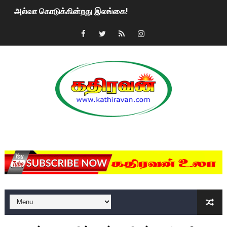
அல்வா கொடுக்கின்றது இலங்கை!
2ஆம் நாள் உக்ரைன் யுத்தம்!! எங்களைத் தனிமையில் விட்டுவிட்டுன
கதிரவன் வாசகர்களுக்கு இனிய பொங்கல் புத்தாண்டு நல்வாழ்த்
மகிந்த ராஜபக்சே பதவி விலக திட்டம்?
ரவுடி பேபிக்கு நடந்த தரமான சம்பவம்.. ஆபாச வீடியோக்களால் வ
காணாமல் போகும் பிள்ளையார்கள்!
MKRdezign
குண்டை தூக்கிப்போட்ட ஆய்வு…. இந்தியாவின் “கோவிஷீல்டு” தடுப
யாழில் தமிழின தலைவர் பிரபாகரனின் பிறந்தநாளை கொண்டாடிய
ஏர்போர்ட்டில் உதைத்த நபர் யார், என்ன நடந்தது?: உண்மையை ச
சீனா இலங்கையிடம் 8 மில்லியன் அமெரிக்க டொலர் நட்டஈடு கோர