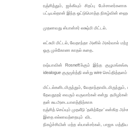
ரஞ்சித்தும், ஜக்கியும் சிறப்பு பேச்சாளர
இளையராஜா – கமல் அவசர சந்திப
பட்டியல்தான் இந்த ஒட்டுமொத்த நிகழ்வின் ஹை
ஜனாதிபதி ஐக்கிய நாடுகளின் ப
முதலாவது ஸ்பான்சர் லக்ஷ்மி மிட்டல்.
32 CM விநோத கன்றுக்குட்டி! (
லட்சுமி மிட்டல், வேதாந்தா அனில் அகர்வால் மற்
வலிமை தான் அஜித் திரைப்பயணத
ஒரு முக்கோண காதல் கதை.
அல்வா கொடுக்கின்றது இலங்க
ரஷ்யாவின் Rosneft'க்கும் இந்த குழுமங்க
idealogue குருமூர்த்தி என்று wire செய்தித்தளம்
மிட்டல்களிடமிருந்தும், வேதாந்தாவிடமிருந்தும்
தேவதூதர் எவரும் வருவார்கள் என்று தமிழர்கள் ய
தன் சுயஅடையாளத்திற்காக
ரஞ்சித் செய்யும் முதலீடு 'தலித்தோ’ என்கிற அச்
இதை எல்லாவற்றையும் விட
நிகழ்ச்சியின் மற்ற ஸ்பான்சர்கள், பாஜக மத்த