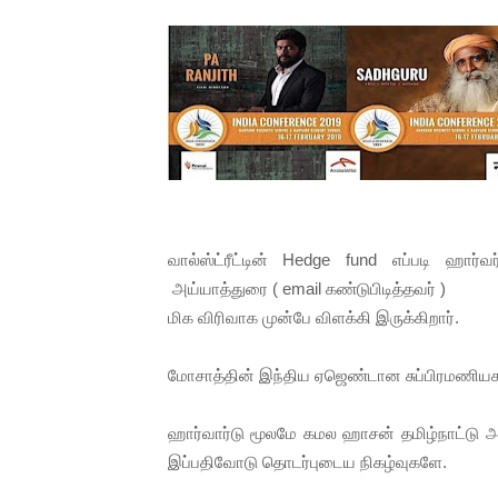
பாலச்சந்திரன் மற்றும் தன்னிடம
பிரிட்டனால் கடத்தப்படும் நிலை
வர்ராரு...வர்ராரு... அண்ணாத்த
கைது செய்யப்பட்ட இளைஞன் உயி
தடுப்பூசியை பெற்றுக் கொள்ளக்
வால்ஸ்ட்ரீட்டின் Hedge fund எப்படி ஹார்
சிறுமியை பாலியல் வன்கொடும
அய்யாத்துரை ( email கண்டுபிடித்தவர் )
மிக விரிவாக முன்பே விளக்கி இருக்கிறார்.
பிரபல நடிகை தூக்கிட்டு தற்க
மோசாத்தின் இந்திய ஏஜெண்டான சுப்பிரமணியசாமி 
வடிவேலுவுக்கு நீதிமன்றம் விதித
தியாகதீபம் லெப்.கேணல் திலீபன
ஹார்வார்டு மூலமே கமல ஹாசன் தமிழ்நாட்டு அர
இப்பதிவோடு தொடர்புடைய நிகழ்வுகளே.
ஐ.நா முன்றலில் சீரற்ற காலநிலைய