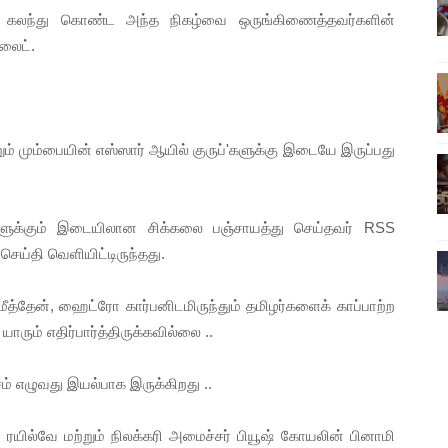
்களாக கலந்து கொண்ட அந்த நிகழ்வை ஒருங்கிணைத்தவர்களின்
்பு (படங்கள், விடியோ)
லைட்.
ொதுச் சபை கூட்டத்தில் இன்று உரை
வீடியோ)
றும் மும்பையின் எஸ்ஸார் ஆயில் குருப்'களுக்கு இடையே இருப்பது
்திலே அதிக காலெக்ஷன் செய்த திரைப்படம் ! எங்கு தெரியுமா?
ை!
ங்களுக்கும் இடையிலான சிக்கலை பஞ்சாயத்து செய்தவர் RSS
 செய்தி வெளியிட்டிருந்தது.
, மீத்தேன், ஹைட்ரோ கார்பனிடமிருந்தும் தமிழர்களைக் காப்பாற்ற
ாரும் எதிர்பார்த்திருக்கவில்லை ..
சம் எழுவது இயல்பாக இருக்கிறது ..
ிய ரயில்வே மற்றும் நிலக்கரி அமைச்சர் பியூஷ் கோயலின் பினாமி