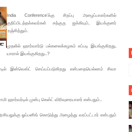
் படித்த மாணவர்கள் தொடர்பில் நாடாளுமன்றத்தில் பகிரங்க கேள்வி
India Conference'க்கு சிறப்பு அழைப்பாளர்களில்
யில் இலங்கைத் தமிழ் குடும்பம்!! நடந்தது என்ன
குறிப்பிடத்தக்கவர்கள் சத்குரு ஜக்கியும், இயக்குனர்
ரஞ்சித்தும்.
 : ரஜினிக்காக இலங்கை பாடலாசிரியர் வெளியிட்ட...
முதலில் ஹார்வார்டு பல்கலைக்கழகம் எப்படி இயங்குகிறது,
ரிழப்பு - கொதித்தெழுந்த பிரதேசவாசிகள்!
யாரால் இயங்குகிறது..?
 கூடிய இடங்கள்...
வர்டில் இன்வெஸ்ட் செய்யப்படுகிறது என்பதையெல்லாம் சிவா
ை செய்த முதியவருக்கு வழங்கப்பட்ட தண்டனை
ொலை!
ஹார்வர்டில் முன்பு கெஸ்ட் விரிவுரையாளர் என்பதும்..
்துள்ள அதிரடி உத்தரவு!
், கேணல் சங்கர் ஆகியோரின் நினைவெழுச்சி நாள் - 26.09.2021 சுவிஸ
சியலுக்கு ஓப்பனிங் கொடுத்து அழைத்து வரப்பட்டார் என்பதும்
ிலும் தமிழின அழிப்பிற்கு நீதி கேட்டு நடைபெற்ற கவனயீர்ப்புப் போராட்