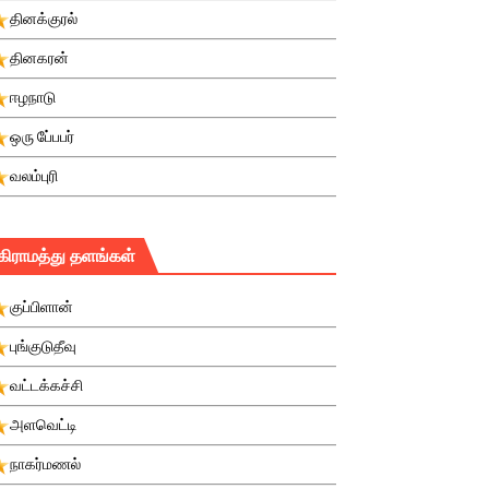
தினக்குரல்
தினகரன்
ஈழநாடு
ஒரு பே்பபர்
வலம்புரி
கிராமத்து தளங்கள்
குப்பிளான்
புங்குடுதீவு
வட்டக்கச்சி
அளவெட்டி
நாகர்மணல்