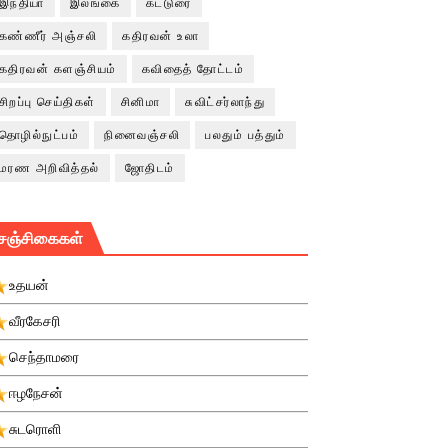
இந்தியா
இலங்கை
கட்டுரை
கண்ணீர் அஞ்சலி
கதிரவன் உலா
கதிரவன் களஞ்சியம்
கவிதைத் தோட்டம்
சிறப்பு செய்திகள்
சினிமா
சுவிட்சர்லாந்து
தொழில்நுட்பம்
நினைவஞ்சலி
பலதும் பத்தும்
மரண அறிவித்தல்
ஜோதிடம்
சஞ்சிகைகள்
உதயன்
வீரகேசரி
செந்தாமரை
ஈழநேசன்
சுடரொளி