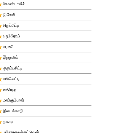
கோண்டாவில்
நீர்வேலி
சிறுப்பிட்டி
உரும்பிராய்
வரணி
இணுவில்
குரும்பசிட்டி
வல்வெட்டி
ஊரெழு
மண்கும்பான்
இடைக்காடு
தாவடி
புன்னாலைக்கட்டுவன்