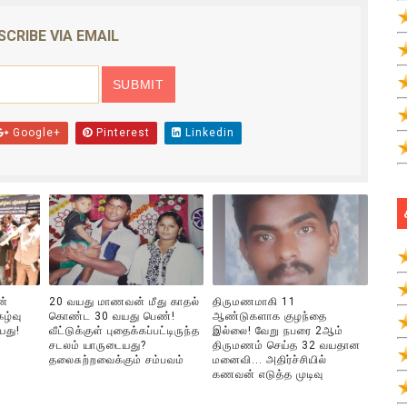
SCRIBE VIA EMAIL
Google+
Pinterest
Linkedin
ன்
20 வயது மாணவன் மீது காதல்
திருமணமாகி 11
ழ்வு
கொண்ட 30 வயது பெண்!
ஆண்டுகளாக குழந்தை
யது!
வீட்டுக்குள் புதைக்கப்பட்டிருந்த
இல்லை! வேறு நபரை 2ஆம்
சடலம் யாருடையது?
திருமணம் செய்த 32 வயதான
தலைசுற்றவைக்கும் சம்பவம்
மனைவி... அதிர்ச்சியில்
கணவன் எடுத்த முடிவு