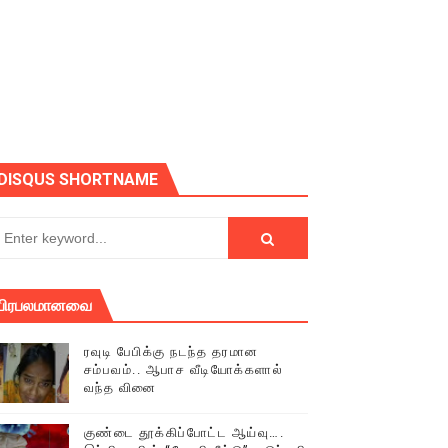
DISQUS SHORTNAME
பிரபலமானவை
ரவுடி பேபிக்கு நடந்த தரமான
சம்பவம்.. ஆபாச வீடியோக்களால்
் (செய்தியும்,படங்களும்..)
வந்த வினை
டத்தில் திரண்ட தமிழ்மக்கள்!!
குண்டை தூக்கிப்போட்ட ஆய்வு….