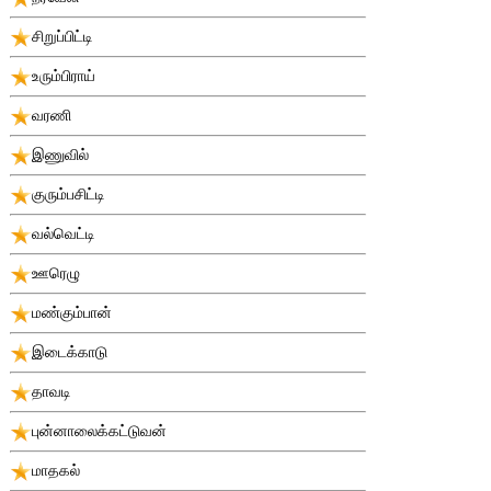
சிறுப்பிட்டி
உரும்பிராய்
வரணி
இணுவில்
குரும்பசிட்டி
வல்வெட்டி
ஊரெழு
மண்கும்பான்
இடைக்காடு
தாவடி
புன்னாலைக்கட்டுவன்
மாதகல்