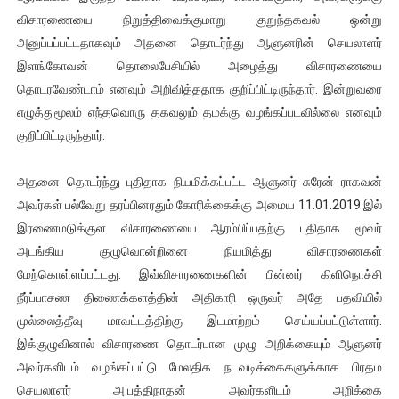
விசாரணையை நிறுத்திவைக்குமாறு குறுந்தகவல் ஒன்று
அனுப்பப்பட்டதாகவும் அதனை தொடர்ந்து ஆளுனரின் செயலாளர்
இளங்கோவன் தொலைபேசியில் அழைத்து விசாரணையை
தொடரவேண்டாம் எனவும் அறிவித்ததாக குறிப்பிட்டிருந்தார். இன்றுவரை
எழுத்துமூலம் எந்தவொரு தகவலும் தமக்கு வழங்கப்படவில்லை எனவும்
குறிப்பிட்டிருந்தார்.
அதனை தொடர்ந்து புதிதாக நியமிக்கப்பட்ட ஆளுனர் சுரேன் ராகவன்
அவர்கள் பல்வேறு தரப்பினரதும் கோரிக்கைக்கு அமைய 11.01.2019 இல்
இரணைமடுக்குள விசாரணையை ஆரம்பிப்பதற்கு புதிதாக மூவர்
அடங்கிய குழுவொன்றினை நியமித்து விசாரணைகள்
மேற்கொள்ளப்பட்டது. இவ்விசாரணைகளின் பின்னர் கிளிநொச்சி
நீர்ப்பாசண திணைக்களத்தின் அதிகாரி ஒருவர் அதே பதவியில்
முல்லைத்தீவு மாவட்டத்திற்கு இடமாற்றம் செய்யப்பட்டுள்ளார்.
இக்குழுவினால் விசாரணை தொடர்பான முழு அறிக்கையும் ஆளுனர்
அவர்களிடம் வழங்கப்பட்டு மேலதிக நடவடிக்கைகளுக்காக பிரதம
செயலாளர் அ.பத்திநாதன் அவர்களிடம் அறிக்கை