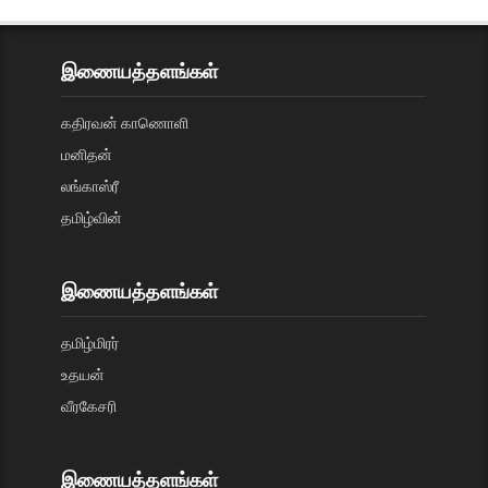
இணையத்தளங்கள்
கதிரவன் காணொளி
மனிதன்
லங்காஸ்ரீ
தமிழ்வின்
இணையத்தளங்கள்
தமிழ்மிரர்
உதயன்
வீரகேசரி
இணையத்தளங்கள்