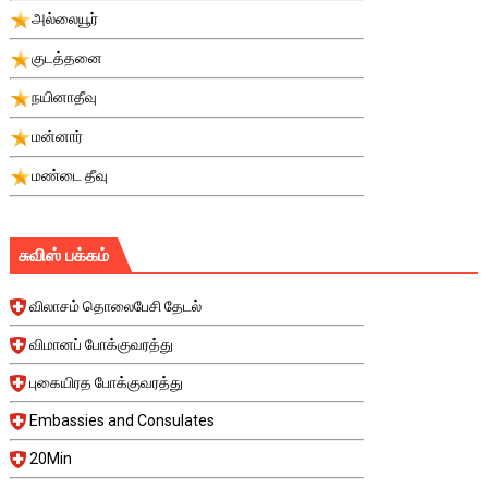
அல்லையூர்
குடத்தனை
நயினாதீவு
மன்னார்
மண்டை தீவு
சுவிஸ் பக்கம்
விலாசம் தொலைபேசி தேடல்
விமானப் போக்குவரத்து
புகையிரத போக்குவரத்து
Embassies and Consulates
20Min