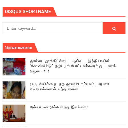
DISQUS SHORTNAME
பிரபலமானவை
குண்டை தூக்கிப்போட்ட ஆய்வு…. இந்தியாவின்
“கோவிஷீல்டு” தடுப்பூசி போட்டவர்களுக்கு…. ஷாக்
நியூஸ்….!!!!
ரவுடி பேபிக்கு நடந்த தரமான சம்பவம்.. ஆபாச
வீடியோக்களால் வந்த வினை
அல்வா கொடுக்கின்றது இலங்கை!