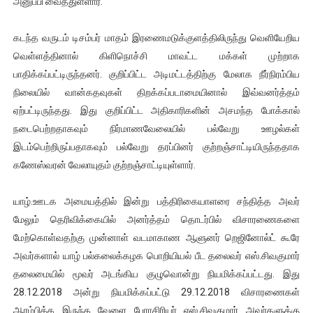
அனுப்பி வைத்துள்ளார்.
ஐ.நா முன்றலில் சீரற்ற காலநிலையிலும் தமிழின அழிப்பிற்கு நீதி க
கடந்த வருடம் டிசம்பர் மாதம் இரணைமடுக்குளத்திலிருந்து வெளியேறிய
இளையராஜா – கமல் அவசர சந்திப்பு (படங்கள், விடியோ)
வெள்ளத்தினால் கிளிநொச்சி மாவட்ட மக்கள் முற்றாக
பாதிக்கப்பட்டிருந்தனர். குறிப்பிட்ட அடிமட்டத்திற்கு மேலாக நீர்நிரம்பிய
ஜனாதிபதி ஐக்கிய நாடுகளின் பொதுச் சபை கூட்டத்தில் இன்று 
நிலையில் வான்கதவுகள் திறக்கப்படாமையினால் இவ்வனர்த்தம்
ஏற்பட்டிருந்தது. இது குறிப்பிட்ட அதிகாரிகளின் அசமந்த போக்கால்
32 CM விநோத கன்றுக்குட்டி! (வீடியோ)
நடைபெற்றதாகவும் நிர்மாணவேலையில் பல்வேறு ஊழல்கள்
வலிமை தான் அஜித் திரைப்பயணத்திலே அதிக காலெக்ஷன் செய்த த
இடம்பெற்றிருப்பதாகவும் பல்வேறு தரப்பினர் குற்றஞ்சாட்டியிருந்ததாக
கணேஸ்வரன் வேலாயுதம் குற்றஞ்சாட்டியுள்ளார்.
யாழ்.ஊடக அமையத்தில் இன்று பத்திரிகையாளரை சந்தித்த அவர்
மேலும் தெரிவிக்கையில் அனர்த்தம் தொடர்பில் விசாரணைகளை
மேற்கொள்வதற்கு முன்னாள் வடமாகாண ஆளுனர் றெஜினோல்ட் கூரே
அவர்களால் யாழ் பல்கலைக்கழக பொறியியல் பீட தலைவர் எஸ்.சிவகுமார்
தலைமையில் மூவர் அடங்கிய குழுவொன்று நியமிக்கப்பட்டது. இது
28.12.2018 அன்று நியமிக்கப்பட்டு 29.12.2018 விசாரணைகள்
ஆரம்பிக்க இருந்த வேளை பேராசிரியர் எஸ்.சிவகுமார் அவர்களுக்கு