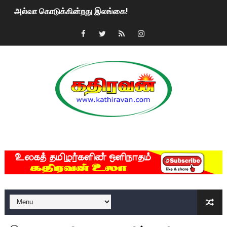
அல்வா கொடுக்கின்றது இலங்கை!
2ஆம் நாள் உக்ரைன் யுத்தம்!! எங்களைத் தனிமையில் விட்டுவிட்டுன
கதிரவன் வாசகர்களுக்கு இனிய பொங்கல் புத்தாண்டு நல்வாழ்த்
மகிந்த ராஜபக்சே பதவி விலக திட்டம்?
ரவுடி பேபிக்கு நடந்த தரமான சம்பவம்.. ஆபாச வீடியோக்களால் வ
காணாமல் போகும் பிள்ளையார்கள்!
MKRdezign
குண்டை தூக்கிப்போட்ட ஆய்வு…. இந்தியாவின் “கோவிஷீல்டு” தடுப
யாழில் தமிழின தலைவர் பிரபாகரனின் பிறந்தநாளை கொண்டாடிய
ஏர்போர்ட்டில் உதைத்த நபர் யார், என்ன நடந்தது?: உண்மையை ச
சீனா இலங்கையிடம் 8 மில்லியன் அமெரிக்க டொலர் நட்டஈடு கோர