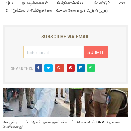
உரிய நடவடிக்கைகள் மேற்கொள்ளப்பட வேண்டும் என
கேட்டுக்கொள்கின்றோமென கணேஸ் வேலாயுதம் தெரிவித்தார்.
SUBSCRIBE VIA EMAIL
SHARE THIS:
கொழும்பு – டாம் வீதியில் தலை துண்டிக்கப்பட்ட பெண்ணின் DNA அறிக்கை
வௌியானது!