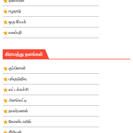
தினகரன்
ஈழநாடு
ஒரு பே்பபர்
வலம்புரி
கிராமத்து தளங்கள்
குப்பிளான்
புங்குடுதீவு
வட்டக்கச்சி
அளவெட்டி
நாகர்மணல்
கோண்டாவில்
நீர்வேலி