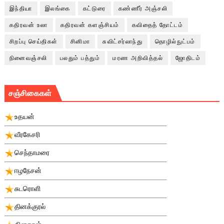
இந்தியா
இலங்கை
கட்டுரை
கண்ணீர் அஞ்சலி
கதிரவன் உலா
கதிரவன் களஞ்சியம்
கவிதைத் தோட்டம்
சிறப்பு செய்திகள்
சினிமா
சுவிட்சர்லாந்து
தொழில்நுட்பம்
நினைவஞ்சலி
பலதும் பத்தும்
மரண அறிவித்தல்
ஜோதிடம்
சஞ்சிகைகள்
உதயன்
வீரகேசரி
செந்தாமரை
ஈழநேசன்
சுடரொளி
தினக்குரல்