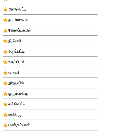
அளவெட்டி
நாகர்மணல்
கோண்டாவில்
நீர்வேலி
சிறுப்பிட்டி
உரும்பிராய்
வரணி
இணுவில்
குரும்பசிட்டி
வல்வெட்டி
ஊரெழு
மண்கும்பான்