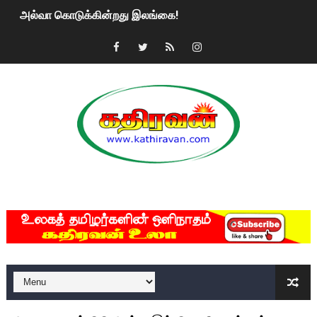
2ஆம் நாள் உக்ரைன் யுத்தம்!! எங்களைத் தனிமையில் விட்டுவிட்டுன
கதிரவன் வாசகர்களுக்கு இனிய பொங்கல் புத்தாண்டு நல்வாழ்த்
மகிந்த ராஜபக்சே பதவி விலக திட்டம்?
ரவுடி பேபிக்கு நடந்த தரமான சம்பவம்.. ஆபாச வீடியோக்களால் வ
காணாமல் போகும் பிள்ளையார்கள்!
குண்டை தூக்கிப்போட்ட ஆய்வு…. இந்தியாவின் “கோவிஷீல்டு” தடுப
MKRdezign
யாழில் தமிழின தலைவர் பிரபாகரனின் பிறந்தநாளை கொண்டாடிய
ஏர்போர்ட்டில் உதைத்த நபர் யார், என்ன நடந்தது?: உண்மையை ச
சீனா இலங்கையிடம் 8 மில்லியன் அமெரிக்க டொலர் நட்டஈடு கோர
01/11/2021 Scotland ல் நடைபெறும் கண்டனப் போராட்டத்திற