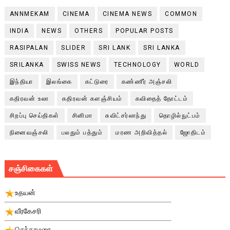
ANNMEKAM
CINEMA
CINEMA NEWS
COMMON
INDIA
NEWS
OTHERS
POPULAR POSTS
RASIPALAN
SLIDER
SRI LANK
SRI LANKA
SRILANKA
SWISS NEWS
TECHNOLOGY
WORLD
இந்தியா
இலங்கை
கட்டுரை
கண்ணீர் அஞ்சலி
கதிரவன் உலா
கதிரவன் களஞ்சியம்
கவிதைத் தோட்டம்
சிறப்பு செய்திகள்
சினிமா
சுவிட்சர்லாந்து
தொழில்நுட்பம்
நினைவஞ்சலி
பலதும் பத்தும்
மரண அறிவித்தல்
ஜோதிடம்
சஞ்சிகைகள்
உதயன்
வீரகேசரி
செந்தாமரை