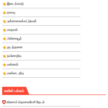
இடைக்காடு
தாவடி
புன்னாலைக்கட்டுவன்
மாதகல்
அல்லையூர்
குடத்தனை
நயினாதீவு
மன்னார்
மண்டை தீவு
சுவிஸ் பக்கம்
விலாசம் தொலைபேசி தேடல்