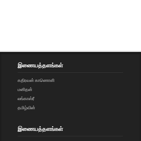
இணையத்தளங்கள்
கதிரவன் காணொளி
மனிதன்
லங்காஸ்ரீ
தமிழ்வின்
இணையத்தளங்கள்