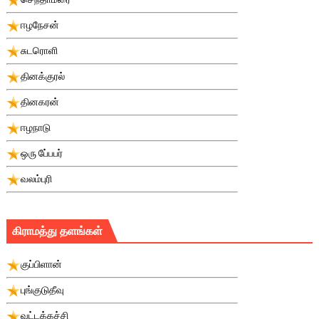
ஈழநேசன்
சுடரொளி
தினக்குரல்
தினகரன்
ஈழநாடு
ஒரு பே்பபர்
வலம்புரி
கிராமத்து தளங்கள்
குப்பிளான்
புங்குடுதீவு
வட்டக்கச்சி