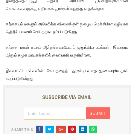
இதைத்தொடர்ந்து அதிபர் டிரம்ப்பின் குடியேறிகளுக்கான
ஐ.நா முன்றலில் சீரற்ற காலநிலையிலும் தமிழின அழிப்பிற்கு நீதி க
கொள்கைகளுக்கு எதிராகக் குரல்கள் வலுத்து வருகின்றன.
இளையராஜா – கமல் அவசர சந்திப்பு (படங்கள், விடியோ)
தந்தையும் மகளும் அமெரிக்க எல்லைக்குள் நுழைய மெக்சிகோ வழியாக
ஆற்றில் பயணம் செய்ததாக நம்பப்படுகிறது.
ஜனாதிபதி ஐக்கிய நாடுகளின் பொதுச் சபை கூட்டத்தில் இன்று 
தந்தை, மகள் சடலம் ஆற்றங்கரையோரம் ஒதுங்கிய படங்கள் இணைய
32 CM விநோத கன்றுக்குட்டி! (வீடியோ)
மற்றும் சமூக ஊடகங்களில் வைரலாகி வருகின்றன.
வலிமை தான் அஜித் திரைப்பயணத்திலே அதிக காலெக்ஷன் செய்த த
இககாட்சி மக்களின் கோபத்தைத் தூண்டியுள்ளதாதூண்டியுள்ளதாக்
கூறப்படுகின்றது
SUBSCRIBE VIA EMAIL
SHARE THIS: