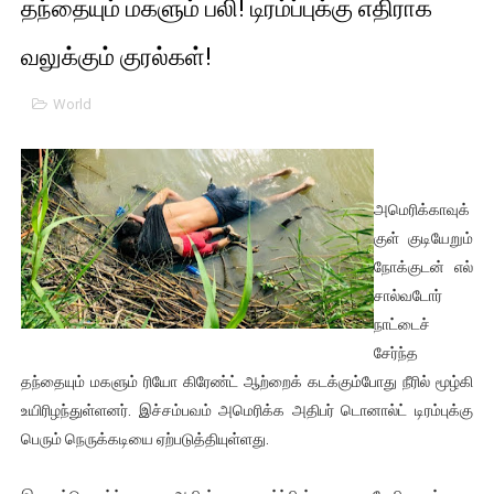
தந்தையும் மகளும் பலி! டிரம்ப்புக்கு எதிராக
01/11/2021 Scotland ல் நடைபெறும் கண்டனப் போராட்டத்திற
வலுக்கும் குரல்கள்!
பாலச்சந்திரன் மற்றும் தன்னிடம் படித்த மாணவர்கள் தொடர்பில் ந
World
பிரிட்டனால் கடத்தப்படும் நிலையில் இலங்கைத் தமிழ் குடும்பம்!!
வர்ராரு...வர்ராரு... அண்ணாத்த : ரஜினிக்காக இலங்கை பாடலாசிர
அமெரிக்காவுக்
கைது செய்யப்பட்ட இளைஞன் உயிரிழப்பு - கொதித்தெழுந்த பிரத
குள் குடியேறும்
நோக்குடன் எல்
தடுப்பூசியை பெற்றுக் கொள்ளக் கூடிய இடங்கள்...
சால்வடோர்
சிறுமியை பாலியல் வன்கொடுமை செய்த முதியவருக்கு வழங்கப
நாட்டைச்
சேர்ந்த
பிரபல நடிகை தூக்கிட்டு தற்கொலை!
தந்தையும் மகளும் ரியோ கிரேண்ட் ஆற்றைக் கடக்கும்போது நீரில் மூழ்கி
உயிரிழந்துள்ளனர். இச்சம்பவம் அமெரிக்க அதிபர் டொனால்ட் டிரம்புக்கு
வடிவேலுவுக்கு நீதிமன்றம் விதித்துள்ள அதிரடி உத்தரவு!
பெரும் நெருக்கடியை ஏற்படுத்தியுள்ளது.
தியாகதீபம் லெப்.கேணல் திலீபன், கேணல் சங்கர் ஆகியோரின் நினை