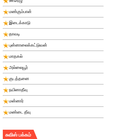
ஊரெழு
மண்கும்பான்
இடைக்காடு
தாவடி
புன்னாலைக்கட்டுவன்
மாதகல்
அல்லையூர்
குடத்தனை
நயினாதீவு
மன்னார்
மண்டை தீவு
சுவிஸ் பக்கம்