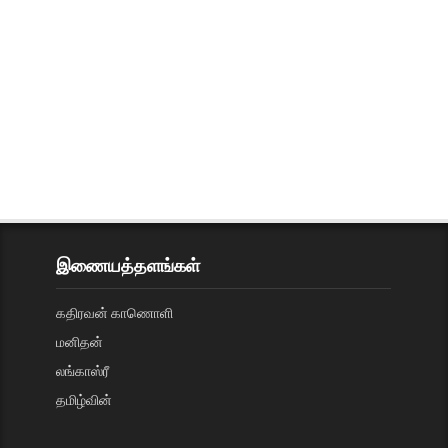
இணையத்தளங்கள்
கதிரவன் காணொளி
மனிதன்
லங்காஸ்ரீ
தமிழ்வின்