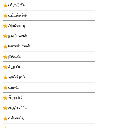
புங்குடுதீவு
வட்டக்கச்சி
அளவெட்டி
நாகர்மணல்
கோண்டாவில்
நீர்வேலி
சிறுப்பிட்டி
உரும்பிராய்
வரணி
இணுவில்
குரும்பசிட்டி
வல்வெட்டி