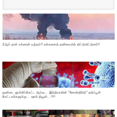
2ஆம் நாள் உக்ரைன் யுத்தம்!! எங்களைத் தனிமையில் விட்டுவிட்டுனர்!!
குண்டை தூக்கிப்போட்ட ஆய்வு…. இந்தியாவின் “கோவிஷீல்டு” தடுப்பூசி
போட்டவர்களுக்கு…. ஷாக் நியூஸ்….!!!!