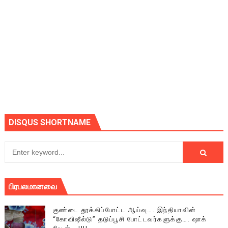
DISQUS SHORTNAME
பிரபலமானவை
குண்டை தூக்கிப்போட்ட ஆய்வு…. இந்தியாவின்
“கோவிஷீல்டு” தடுப்பூசி போட்டவர்களுக்கு…. ஷாக்