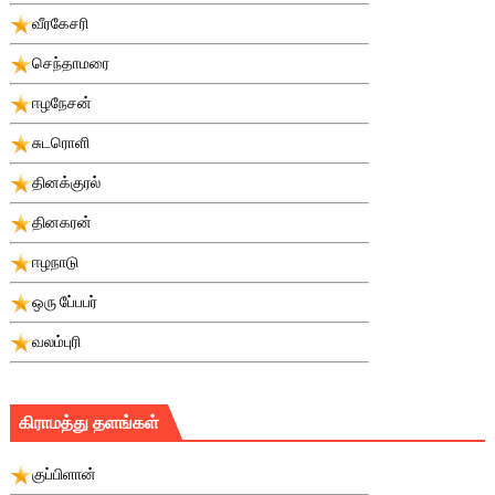
வீரகேசரி
செந்தாமரை
ஈழநேசன்
சுடரொளி
தினக்குரல்
தினகரன்
ஈழநாடு
ஒரு பே்பபர்
வலம்புரி
கிராமத்து தளங்கள்
குப்பிளான்