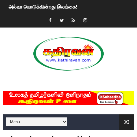
அல்வா கொடுக்கின்றது இலங்கை!
2ஆம் நாள் உக்ரைன் யுத்தம்!! எங்களைத் தனிமையில் விட்டுவிட்டுன
கதிரவன் வாசகர்களுக்கு இனிய பொங்கல் புத்தாண்டு நல்வாழ்த்
மகிந்த ராஜபக்சே பதவி விலக திட்டம்?
ரவுடி பேபிக்கு நடந்த தரமான சம்பவம்.. ஆபாச வீடியோக்களால் வ
காணாமல் போகும் பிள்ளையார்கள்!
MKRdezign
குண்டை தூக்கிப்போட்ட ஆய்வு…. இந்தியாவின் “கோவிஷீல்டு” தடுப
யாழில் தமிழின தலைவர் பிரபாகரனின் பிறந்தநாளை கொண்டாடிய
ஏர்போர்ட்டில் உதைத்த நபர் யார், என்ன நடந்தது?: உண்மையை ச
சீனா இலங்கையிடம் 8 மில்லியன் அமெரிக்க டொலர் நட்டஈடு கோர