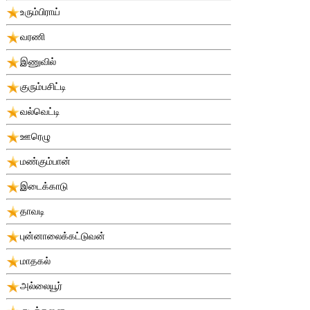
உரும்பிராய்
வரணி
இணுவில்
குரும்பசிட்டி
வல்வெட்டி
ஊரெழு
மண்கும்பான்
இடைக்காடு
தாவடி
புன்னாலைக்கட்டுவன்
மாதகல்
அல்லையூர்