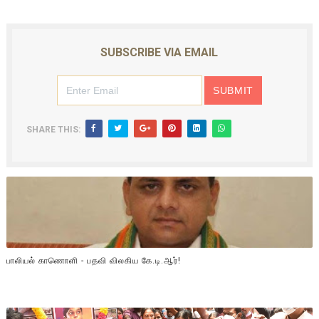
ஐ.நா முன்றலில் சீரற்ற காலநிலையிலும் தமிழின அழிப்பிற்கு நீதி க
இளையராஜா – கமல் அவசர சந்திப்பு (படங்கள், விடியோ)
SUBSCRIBE VIA EMAIL
ஜனாதிபதி ஐக்கிய நாடுகளின் பொதுச் சபை கூட்டத்தில் இன்று 
32 CM விநோத கன்றுக்குட்டி! (வீடியோ)
SHARE THIS:
வலிமை தான் அஜித் திரைப்பயணத்திலே அதிக காலெக்ஷன் செய்த த
பாலியல் காணொளி - பதவி விலகிய கே.டி.ஆர்!