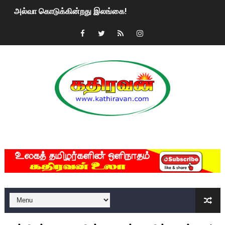
அல்வா கொடுக்கின்றது இலங்கை!
2ஆம் நாள் உக்ரைன் யுத்தம்!! எங்களைத் தனிமையில் விட்டுவிட்டுன
கதிரவன் வாசகர்களுக்கு இனிய பொங்கல் புத்தாண்டு நல்வாழ்த்
மகிந்த ராஜபக்சே பதவி விலக திட்டம்?
ரவுடி பேபிக்கு நடந்த தரமான சம்பவம்.. ஆபாச வீடியோக்களால் வ
காணாமல் போகும் பிள்ளையார்கள்!
MKRdezign
குண்டை தூக்கிப்போட்ட ஆய்வு…. இந்தியாவின் “கோவிஷீல்டு” தடுப
யாழில் தமிழின தலைவர் பிரபாகரனின் பிறந்தநாளை கொண்டாடிய
ஏர்போர்ட்டில் உதைத்த நபர் யார், என்ன நடந்தது?: உண்மையை ச
சீனா இலங்கையிடம் 8 மில்லியன் அமெரிக்க டொலர் நட்டஈடு கோர