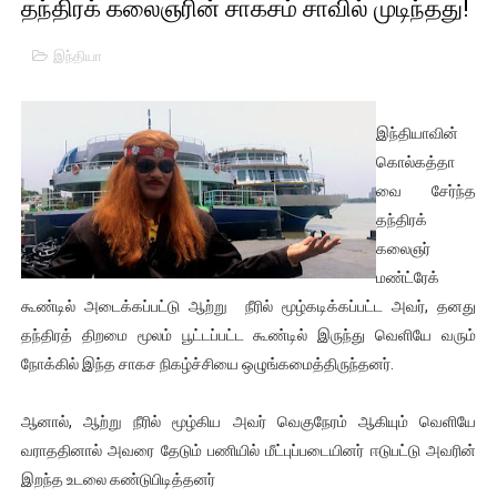
தந்திரக் கலைஞரின் சாகசம் சாவில் முடிந்தது!
01/11/2021 Scotland ல் நடைபெறும் கண்டனப் போராட்டத்திற
இந்தியா
பாலச்சந்திரன் மற்றும் தன்னிடம் படித்த மாணவர்கள் தொடர்பில் ந
பிரிட்டனால் கடத்தப்படும் நிலையில் இலங்கைத் தமிழ் குடும்பம்!!
இந்தியாவின்
கொல்கத்தா
வர்ராரு...வர்ராரு... அண்ணாத்த : ரஜினிக்காக இலங்கை பாடலாசிர
வை சேர்ந்த
தந்திரக்
கைது செய்யப்பட்ட இளைஞன் உயிரிழப்பு - கொதித்தெழுந்த பிரத
கலைஞர்
தடுப்பூசியை பெற்றுக் கொள்ளக் கூடிய இடங்கள்...
மண்ட்ரேக்
கூண்டில் அடைக்கப்பட்டு ஆற்று நீரில் மூழ்கடிக்கப்பட்ட அவர், தனது
சிறுமியை பாலியல் வன்கொடுமை செய்த முதியவருக்கு வழங்கப
தந்திரத் திறமை மூலம் பூட்டப்பட்ட கூண்டில் இருந்து வெளியே வரும்
நோக்கில் இந்த சாகச நிகழ்ச்சியை ஒழுங்கமைத்திருந்தனர்.
பிரபல நடிகை தூக்கிட்டு தற்கொலை!
ஆனால், ஆற்று நீரில் மூழ்கிய அவர் வெகுநேரம் ஆகியும் வெளியே
வடிவேலுவுக்கு நீதிமன்றம் விதித்துள்ள அதிரடி உத்தரவு!
வராததினால் அவரை தேடும் பணியில் மீட்புப்படையினர் ஈடுபட்டு அவரின்
தியாகதீபம் லெப்.கேணல் திலீபன், கேணல் சங்கர் ஆகியோரின் நினை
இறந்த உடலை கண்டுபிடித்தனர்