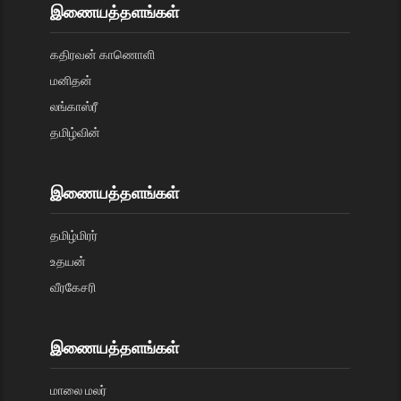
இணையத்தளங்கள்
கதிரவன் காணொளி
மனிதன்
லங்காஸ்ரீ
தமிழ்வின்
இணையத்தளங்கள்
தமிழ்மிரர்
உதயன்
வீரகேசரி
இணையத்தளங்கள்
மாலை மலர்