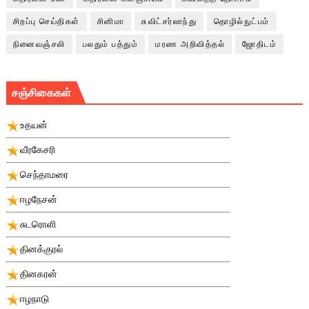
சிறப்பு செய்திகள்
சினிமா
சுவிட்சர்லாந்து
தொழில்நுட்பம்
நினைவஞ்சலி
பலதும் பத்தும்
மரண அறிவித்தல்
ஜோதிடம்
சஞ்சிகைகள்
உதயன்
வீரகேசரி
செந்தாமரை
ஈழநேசன்
சுடரொளி
தினக்குரல்
தினகரன்
ஈழநாடு