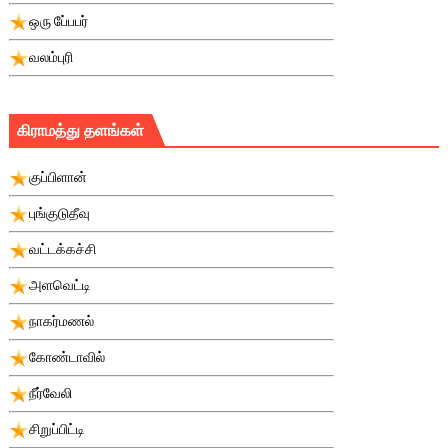
ஒரு பே்பபர்
வலம்புரி
கிராமத்து தளங்கள்
குப்பிளான்
புங்குடுதீவு
வட்டக்கச்சி
அளவெட்டி
நாகர்மணல்
கோண்டாவில்
நீர்வேலி
சிறுப்பிட்டி