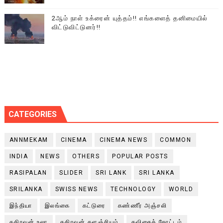
2ஆம் நாள் உக்ரைன் யுத்தம்!! எங்களைத் தனிமையில்
விட்டுவிட்டுனர்!!
CATEGORIES
ANNMEKAM
CINEMA
CINEMA NEWS
COMMON
INDIA
NEWS
OTHERS
POPULAR POSTS
RASIPALAN
SLIDER
SRI LANK
SRI LANKA
SRILANKA
SWISS NEWS
TECHNOLOGY
WORLD
இந்தியா
இலங்கை
கட்டுரை
கண்ணீர் அஞ்சலி
கதிரவன் உலா
கதிரவன் களஞ்சியம்
கவிதைத் தோட்டம்