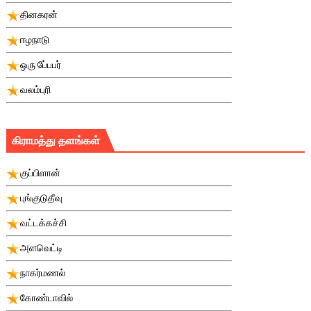
தினகரன்
ஈழநாடு
ஒரு பே்பபர்
வலம்புரி
கிராமத்து தளங்கள்
குப்பிளான்
புங்குடுதீவு
வட்டக்கச்சி
அளவெட்டி
நாகர்மணல்
கோண்டாவில்