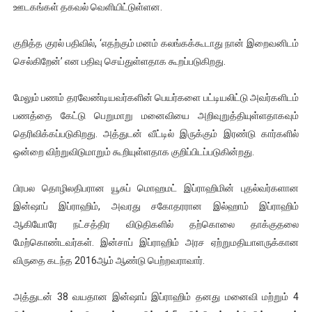
ஊடகங்கள் தகவல் வெளியிட்டுள்ளன.
ஐ.நா முன்றலில் சீரற்ற காலநிலையிலும் தமிழின அழிப்பிற்கு நீதி க
குறித்த குரல் பதிவில், ‘எதற்கும் மனம் கலங்கக்கூடாது நான் இறைவனிடம்
இளையராஜா – கமல் அவசர சந்திப்பு (படங்கள், விடியோ)
செல்கிறேன்’ என பதிவு செய்துள்ளதாக கூறப்படுகிறது.
ஜனாதிபதி ஐக்கிய நாடுகளின் பொதுச் சபை கூட்டத்தில் இன்று 
மேலும் பணம் தரவேண்டியவர்களின் பெயர்களை பட்டியலிட்டு அவர்களிடம்
32 CM விநோத கன்றுக்குட்டி! (வீடியோ)
பணத்தை கேட்டு பெறுமாறு மனைவியை அறிவுறுத்தியுள்ளதாகவும்
தெரிவிக்கப்படுகிறது. அத்துடன் வீட்டில் இருக்கும் இரண்டு கார்களில்
வலிமை தான் அஜித் திரைப்பயணத்திலே அதிக காலெக்ஷன் செய்த த
ஒன்றை விற்றுவிடுமாறும் கூறியுள்ளதாக குறிப்பிடப்படுகின்றது.
பிரபல தொழிலதிபரான யூசுப் மொஹமட் இப்ராஹிமின் புதல்வர்களான
இன்ஷாப் இப்ராஹிம், அவரது சகோதரரான இல்ஹாம் இப்ராஹிம்
ஆகியோரே நட்சத்திர விடுதிகளில் தற்கொலை தாக்குதலை
மேற்கொண்டவர்கள். இன்சாப் இப்ராஹிம் அரச ஏற்றுமதியாளருக்கான
விருதை கடந்த 2016ஆம் ஆண்டு பெற்றவராவார்.
அத்துடன் 38 வயதான இன்ஷாப் இப்ராஹிம் தனது மனைவி மற்றும் 4