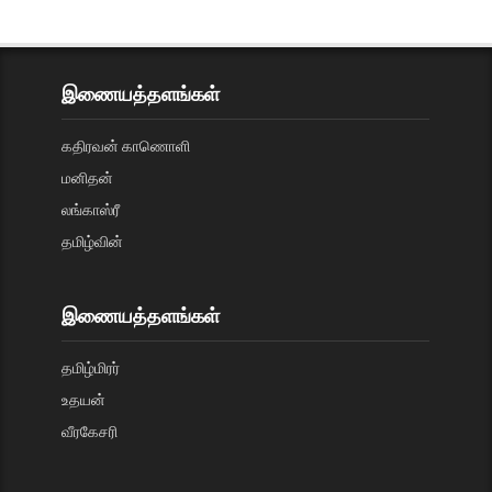
இணையத்தளங்கள்
கதிரவன் காணொளி
மனிதன்
லங்காஸ்ரீ
தமிழ்வின்
இணையத்தளங்கள்
தமிழ்மிரர்
உதயன்
வீரகேசரி