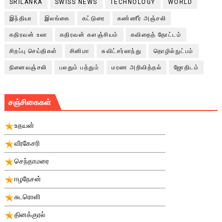
SRILANKA
SWISS NEWS
TECHNOLOGY
WORLD
இந்தியா
இலங்கை
கட்டுரை
கண்ணீர் அஞ்சலி
கதிரவன் உலா
கதிரவன் களஞ்சியம்
கவிதைத் தோட்டம்
சிறப்பு செய்திகள்
சினிமா
சுவிட்சர்லாந்து
தொழில்நுட்பம்
நினைவஞ்சலி
பலதும் பத்தும்
மரண அறிவித்தல்
ஜோதிடம்
சஞ்சிகைகள்
உதயன்
வீரகேசரி
செந்தாமரை
ஈழநேசன்
சுடரொளி
தினக்குரல்