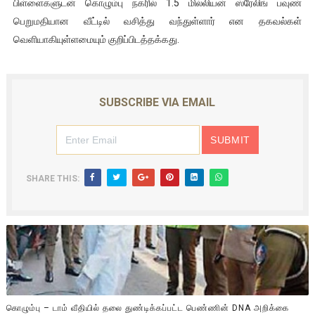
பிள்ளைகளுடன் கொழும்பு நகரில் 1.5 மில்லியன் ஸ்ரேலிங் பவுண்
பெறுமதியான வீட்டில் வசித்து வந்துள்ளார் என தகவல்கள்
வெளியாகியுள்ளமையும் குறிப்பிடத்தக்கது.
SUBSCRIBE VIA EMAIL
SHARE THIS:
கொழும்பு – டாம் வீதியில் தலை துண்டிக்கப்பட்ட பெண்ணின் DNA அறிக்கை