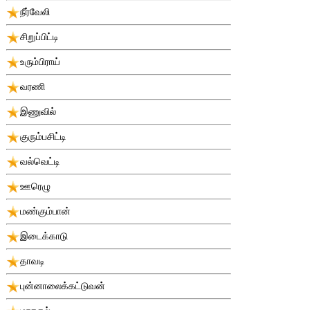
நீர்வேலி
சிறுப்பிட்டி
உரும்பிராய்
வரணி
இணுவில்
குரும்பசிட்டி
வல்வெட்டி
ஊரெழு
மண்கும்பான்
இடைக்காடு
தாவடி
புன்னாலைக்கட்டுவன்