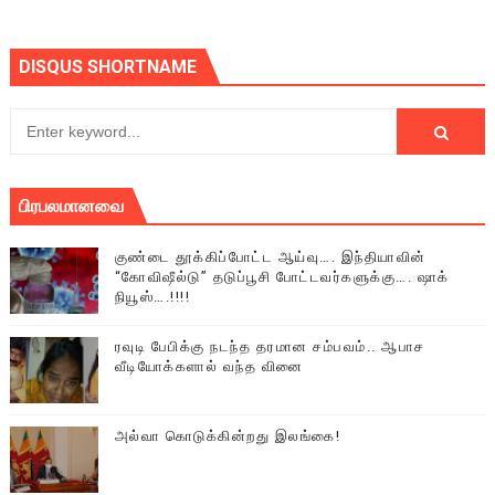
DISQUS SHORTNAME
பிரபலமானவை
குண்டை தூக்கிப்போட்ட ஆய்வு…. இந்தியாவின்
“கோவிஷீல்டு” தடுப்பூசி போட்டவர்களுக்கு…. ஷாக்
நியூஸ்….!!!!
ரவுடி பேபிக்கு நடந்த தரமான சம்பவம்.. ஆபாச
வீடியோக்களால் வந்த வினை
அல்வா கொடுக்கின்றது இலங்கை!