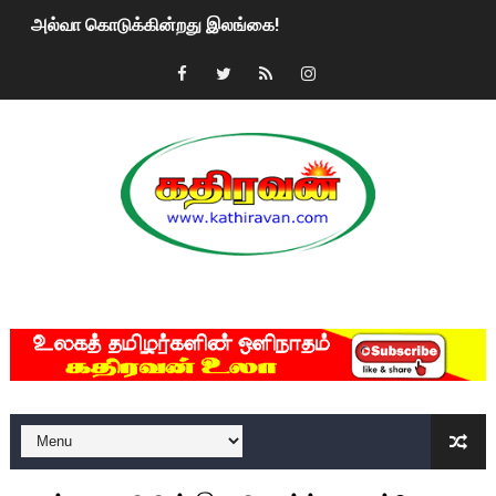
அல்வா கொடுக்கின்றது இலங்கை!
2ஆம் நாள் உக்ரைன் யுத்தம்!! எங்களைத் தனிமையில் விட்டுவிட்டுன
கதிரவன் வாசகர்களுக்கு இனிய பொங்கல் புத்தாண்டு நல்வாழ்த்
மகிந்த ராஜபக்சே பதவி விலக திட்டம்?
ரவுடி பேபிக்கு நடந்த தரமான சம்பவம்.. ஆபாச வீடியோக்களால் வ
காணாமல் போகும் பிள்ளையார்கள்!
MKRdezign
குண்டை தூக்கிப்போட்ட ஆய்வு…. இந்தியாவின் “கோவிஷீல்டு” தடுப
யாழில் தமிழின தலைவர் பிரபாகரனின் பிறந்தநாளை கொண்டாடிய
ஏர்போர்ட்டில் உதைத்த நபர் யார், என்ன நடந்தது?: உண்மையை ச
சீனா இலங்கையிடம் 8 மில்லியன் அமெரிக்க டொலர் நட்டஈடு கோர