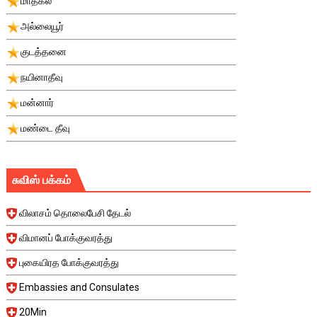
மாதகல்
அல்லையூர்
குடத்தனை
நயினாதீவு
மன்னார்
மண்டை தீவு
சுவிஸ் பக்கம்
விலாசம் தொலைபேசி தேடல்
விமானப் போக்குவரத்து
புகையிரத போக்குவரத்து
Embassies and Consulates
20Min