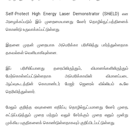
ஐ.நா முன்றலில் சீரற்ற காலநிலையிலும் தமிழின அழிப்பிற்கு நீதி க
Self-Protect High Energy Laser Demonstrator (SHiELD) என
இளையராஜா – கமல் அவசர சந்திப்பு (படங்கள், விடியோ)
அழைக்கப்படும் இம் முறைமையானது லேசர் தொழில்நுட்பத்தினைக்
கொண்டு உருவாக்கப்பட்டுள்ளது.
ஜனாதிபதி ஐக்கிய நாடுகளின் பொதுச் சபை கூட்டத்தில் இன்று 
இதனை முதன் முறையாக அமெரிக்கா பரிசீலித்து பார்த்துள்ளதாக
32 CM விநோத கன்றுக்குட்டி! (வீடியோ)
தகவல்கள் வெளியாகியுள்ளன.
வலிமை தான் அஜித் திரைப்பயணத்திலே அதிக காலெக்ஷன் செய்த த
இப் பரிசீலிப்பானது தரையிலிருந்தும், விமானங்களிலிருந்தும்
மேற்கொள்ளப்பட்டுள்ளதாக அமெரிக்காவின் விமானப்படை
ஆய்வுகூடத்தின் கொமாண்டர் மேஜர் ஜெனரல் வில்லியம் கூலே
தெரிவித்துள்ளார்.
மேலும் குறித்த ஏவுகணை எதிர்ப்பு தொழில்நுட்பமானது லேசர் முறை,
கட்டுப்படுத்தும் முறை மற்றும் வலுச் சேர்க்கும் முறை எனும் மூன்று
முக்கிய பகுதிகளைக் கொண்டுள்ளதாகவும் குறிப்பிடப்பட்டுள்ளது.