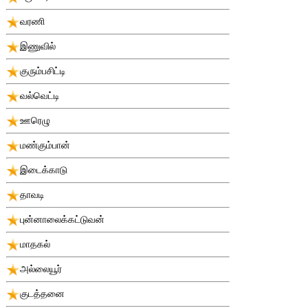
வரணி
இணுவில்
குரும்பசிட்டி
வல்வெட்டி
ஊரெழு
மண்கும்பான்
இடைக்காடு
தாவடி
புன்னாலைக்கட்டுவன்
மாதகல்
அல்லையூர்
குடத்தனை