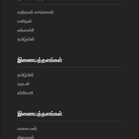
கதிரவன் காணொளி
மனிதன்
லங்காஸ்ரீ
தமிழ்வின்
இணையத்தளங்கள்
தமிழ்மிரர்
உதயன்
வீரகேசரி
இணையத்தளங்கள்
மாலை மலர்
தினகரன்