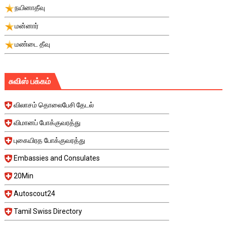
நயினாதீவு
மன்னார்
மண்டை தீவு
சுவிஸ் பக்கம்
விலாசம் தொலைபேசி தேடல்
விமானப் போக்குவரத்து
புகையிரத போக்குவரத்து
Embassies and Consulates
20Min
Autoscout24
Tamil Swiss Directory