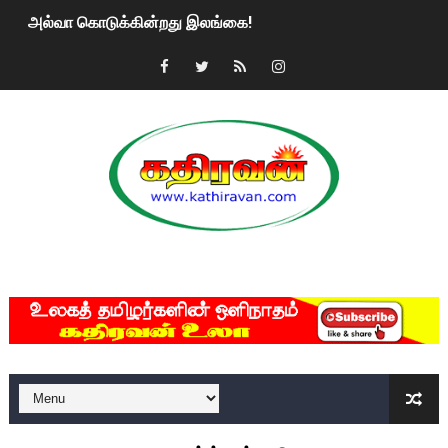
அல்வா கொடுக்கின்றது இலங்கை!
2ஆம் நாள் உக்ரைன் யுத்தம்!! எங்களைத் தனிமையில் விட்டுவிட்டுன
கதிரவன் வாசகர்களுக்கு இனிய பொங்கல் புத்தாண்டு நல்வாழ்த்
மகிந்த ராஜபக்சே பதவி விலக திட்டம்?
ரவுடி பேபிக்கு நடந்த தரமான சம்பவம்.. ஆபாச வீடியோக்களால் வ
காணாமல் போகும் பிள்ளையார்கள்!
MKRdezign
குண்டை தூக்கிப்போட்ட ஆய்வு…. இந்தியாவின் “கோவிஷீல்டு” தடுப
யாழில் தமிழின தலைவர் பிரபாகரனின் பிறந்தநாளை கொண்டாடிய
ஏர்போர்ட்டில் உதைத்த நபர் யார், என்ன நடந்தது?: உண்மையை ச
சீனா இலங்கையிடம் 8 மில்லியன் அமெரிக்க டொலர் நட்டஈடு கோர