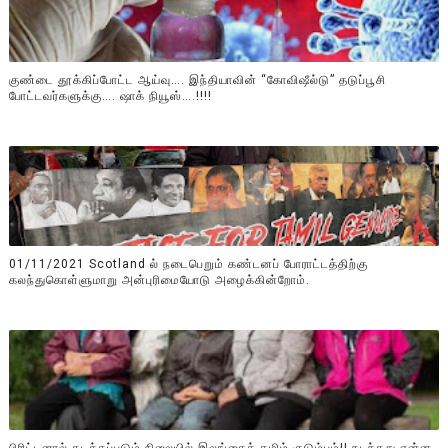
குண்டை தூக்கிப்போட்ட ஆய்வு…. இந்தியாவின் “கோவிஷீல்டு” தடுப்பூசி
போட்டவர்களுக்கு…. ஷாக் நியூஸ்….!!!!
01/11/2021 Scotland ல் நடைபெறும் கண்டனப் போராட்டத்திற்கு
கலந்துகொள்ளுமாறு அன்புரிமையோடு அழைக்கின்றோம்.