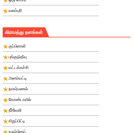
வலம்புரி
கிராமத்து தளங்கள்
குப்பிளான்
புங்குடுதீவு
வட்டக்கச்சி
அளவெட்டி
நாகர்மணல்
கோண்டாவில்
நீர்வேலி
சிறுப்பிட்டி
உரும்பிராய்