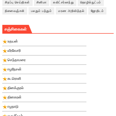
சிறப்பு செய்திகள்
சினிமா
சுவிட்சர்லாந்து
தொழில்நுட்பம்
நினைவஞ்சலி
பலதும் பத்தும்
மரண அறிவித்தல்
ஜோதிடம்
சஞ்சிகைகள்
உதயன்
வீரகேசரி
செந்தாமரை
ஈழநேசன்
சுடரொளி
தினக்குரல்
தினகரன்
ஈழநாடு
ஒரு பே்பபர்