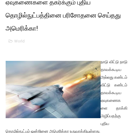
ஏவுகணைகளை தகர்க்கும் புதிய
01/11/2021 Scotland ல் நடைபெறும் கண்டனப் போராட்டத்திற
தொழில்நுட்பத்தினை பரிசோதனை செய்தது
பாலச்சந்திரன் மற்றும் தன்னிடம் படித்த மாணவர்கள் தொடர்பில் ந
அமெரிக்கா!
பிரிட்டனால் கடத்தப்படும் நிலையில் இலங்கைத் தமிழ் குடும்பம்!!
World
வர்ராரு...வர்ராரு... அண்ணாத்த : ரஜினிக்காக இலங்கை பாடலாசிர
கைது செய்யப்பட்ட இளைஞன் உயிரிழப்பு - கொதித்தெழுந்த பிரத
நாடு விட்டு நாடு
தாவக்கூடிய
தடுப்பூசியை பெற்றுக் கொள்ளக் கூடிய இடங்கள்...
அல்லது கண்டம்
விட்டு கண்டம்
சிறுமியை பாலியல் வன்கொடுமை செய்த முதியவருக்கு வழங்கப
தாவக்கூடிய
ஏவுகணைக
பிரபல நடிகை தூக்கிட்டு தற்கொலை!
ளை தாக்கி
வடிவேலுவுக்கு நீதிமன்றம் விதித்துள்ள அதிரடி உத்தரவு!
அழிப்பதற்கு
புதிய
தியாகதீபம் லெப்.கேணல் திலீபன், கேணல் சங்கர் ஆகியோரின் நினை
தொழில்நுட்பம் ஒன்றினை அமெரிக்கா உருவாக்கியுள்ளது.