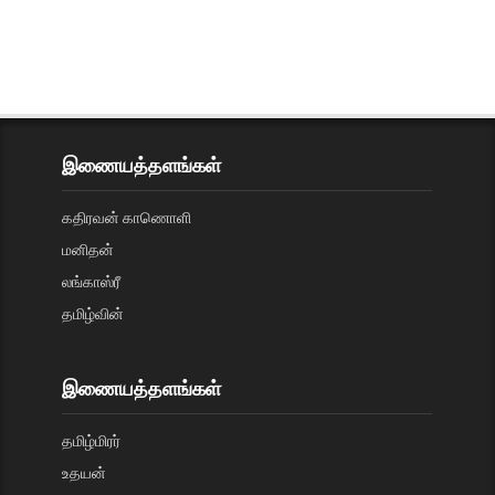
இணையத்தளங்கள்
கதிரவன் காணொளி
மனிதன்
லங்காஸ்ரீ
தமிழ்வின்
இணையத்தளங்கள்
தமிழ்மிரர்
உதயன்