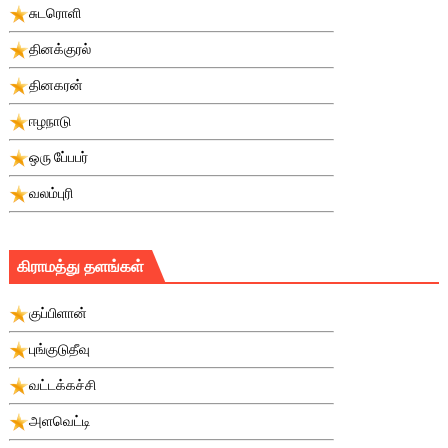
சுடரொளி
தினக்குரல்
தினகரன்
ஈழநாடு
ஒரு பே்பபர்
வலம்புரி
கிராமத்து தளங்கள்
குப்பிளான்
புங்குடுதீவு
வட்டக்கச்சி
அளவெட்டி