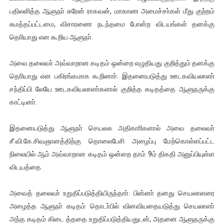
பதிலளித்த ஆளுநா் சுரேன் ராகவன், மாகாண அமைச்சா்கள் மீது குற்றம்
சுமத்தப்பட்டமை, விசாரணை நடந்தமை போன்ற விடயங்கள் தனக்கு
தொியாது என கூறிய ஆளுநா்.
அவை தலைவா் அவ்வாறான கடிதம் ஒன்றை எழுதியது குறித்தும் தனக்கு
தொியாது என பகிரங்கமாக கூறினாா். இதனையடுத்து ஊடகவியலாளா்
சந்திப்பி லேயே ஊடகவியலாளா்களால் குறித்த கடிதத்தை ஆளுநருக்கு
காட்டினா்.
இதனையடுத்து ஆளுநா் செயலக அதிகாாிகளால் அவை தலைவா்
சீ.வி.கே.சிவஞானத்திற்கு தொலைபேசி அழைப்பு மேற்கொள்ளப்பட்ட
நிலையில் ஆம் அவ்வாறான கடிதம் ஒன்றை தாம் 9ம் திகதி அனுப்பியுள்ள
விடயத்தை
அவைத் தலைவா் உறுதிப்படுத்தியிருந்தாா். பின்னா் தனது செயலாளரை
அழைத்த ஆளுநா் கடிதம் தொடா்பில் வினவியதையடுத்து செயலாளா்
அந்த கடிதம் கிடை த்ததை உறுதிப்படுத்தியதுடன், அதனை ஆளுநருக்கு