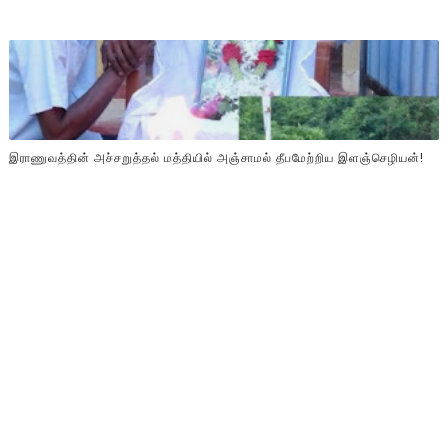
இராணுவத்தின் அச்சறுத்தல் மத்தியில் அஞ்சாமல் தீபமேற்றிய இளஞ்செழியன்!