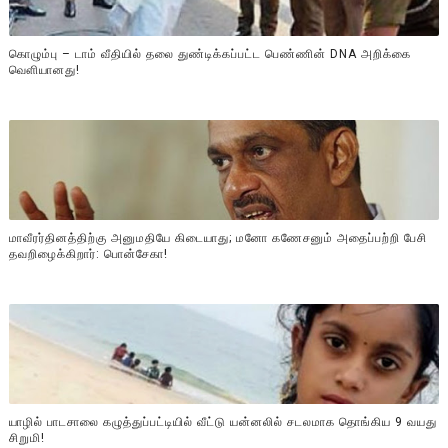
கொழும்பு – டாம் வீதியில் தலை துண்டிக்கப்பட்ட பெண்ணின் DNA அறிக்கை
வௌியானது!
மாவீரர்தினத்திற்கு அனுமதியே கிடையாது; மனோ கணேசனும் அதைப்பற்றி பேசி
தவறிழைக்கிறார்: பொன்சேகா!
யாழில் பாடசாலை கழுத்துப்பட்டியில் வீட்டு யன்னலில் சடலமாக தொங்கிய 9 வயது
சிறுமி!