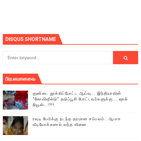
DISQUS SHORTNAME
பிரபலமானவை
குண்டை தூக்கிப்போட்ட ஆய்வு…. இந்தியாவின்
“கோவிஷீல்டு” தடுப்பூசி போட்டவர்களுக்கு…. ஷாக்
நியூஸ்….!!!!
ரவுடி பேபிக்கு நடந்த தரமான சம்பவம்.. ஆபாச
வீடியோக்களால் வந்த வினை