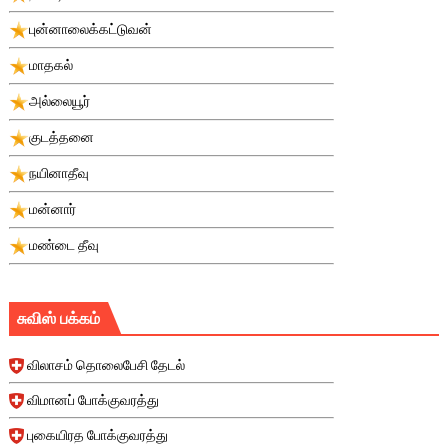
புன்னாலைக்கட்டுவன்
மாதகல்
அல்லையூர்
குடத்தனை
நயினாதீவு
மன்னார்
மண்டை தீவு
சுவிஸ் பக்கம்
விலாசம் தொலைபேசி தேடல்
விமானப் போக்குவரத்து
புகையிரத போக்குவரத்து