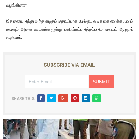
வழங்கினாா்.
இதனையடுத்து அந்த கடிதம் தொடா்பாக மேல் நட வடிக்கை எடுக்கப்படும்
எனவும் அவை ஊடகங்களுக்கு பகிரங்கப்படுத்தப்படும் எனவும் ஆளுநா்
கூறினாா்.
SUBSCRIBE VIA EMAIL
SHARE THIS: