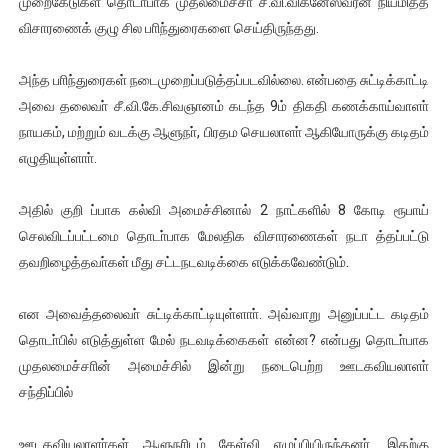
முறைகேடுகள் தொடா்பாக முதலமைச்சா் சீ.வி.விக்னேஸ்வரன் நியமித்த
ஐ.நா முன்றலில் சீரற்ற காலநிலையிலும் தமிழின அழிப்பிற்கு நீதி க
விசாரணைக் குழு சில பாிந்துரைகளை செய்திருந்தது.
இளையராஜா – கமல் அவசர சந்திப்பு (படங்கள், விடியோ)
அந்த பாிந்துரைகள் நடைமுறைப்படுத்தப்படவில்லை. என்பதை சுட்டிக்காட்டி
அவை தலைவா் சீ.வி.கே.சிவஞானம் கடந்த 9ம் திகதி கணக்காய்வாளா்
ஜனாதிபதி ஐக்கிய நாடுகளின் பொதுச் சபை கூட்டத்தில் இன்று 
நாயகம், மற்றும் வடக்கு ஆளுநா், பிரதம செயலாளா் ஆகியோருக்கு கடிதம்
எழுதியுள்ளாா்.
32 CM விநோத கன்றுக்குட்டி! (வீடியோ)
வலிமை தான் அஜித் திரைப்பயணத்திலே அதிக காலெக்ஷன் செய்த த
அதில் குறி ப்பாக கல்வி அமைச்சினால் 2 நாட்களில் 8 கோடி ரூபாய்
செலவிடப்பட்டமை தொடா்பாக மேலதிக விசாரணைகள் நடா த்தப்பட்டு
தவறிழைத்தவா்கள் மீது சட்டநடவடிக்கை எடுக்கவேண்டும்.
என அவைத்தலைவா் சுட்டிக்காட்டியுள்ளாா். அவ்வாறு அனுப்பட்ட கடிதம்
தொடா்பில் எடுத்துள்ள மேல் நடவடிக்கைகள் என்ன? என்பது தொடா்பாக
முதலமைச்சாின் அமைச்சில் இன்று நடைபெற்ற ஊடகவியலாளா்
சந்திப்பில்
ஊடகவியலாளா்கள் ஆளுநாிடம் கேள்வி எழுப்பியிருந்தனா். இதற்கு