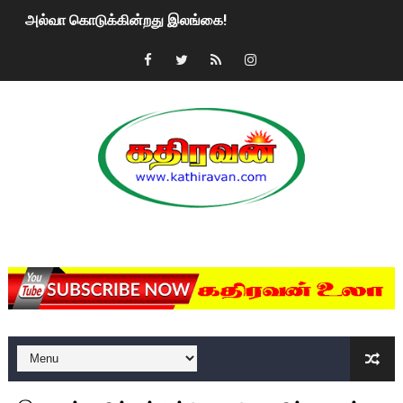
அல்வா கொடுக்கின்றது இலங்கை!
2ஆம் நாள் உக்ரைன் யுத்தம்!! எங்களைத் தனிமையில் விட்டுவிட்டுன
கதிரவன் வாசகர்களுக்கு இனிய பொங்கல் புத்தாண்டு நல்வாழ்த்
மகிந்த ராஜபக்சே பதவி விலக திட்டம்?
ரவுடி பேபிக்கு நடந்த தரமான சம்பவம்.. ஆபாச வீடியோக்களால் வ
காணாமல் போகும் பிள்ளையார்கள்!
MKRdezign
குண்டை தூக்கிப்போட்ட ஆய்வு…. இந்தியாவின் “கோவிஷீல்டு” தடுப
யாழில் தமிழின தலைவர் பிரபாகரனின் பிறந்தநாளை கொண்டாடிய
ஏர்போர்ட்டில் உதைத்த நபர் யார், என்ன நடந்தது?: உண்மையை ச
சீனா இலங்கையிடம் 8 மில்லியன் அமெரிக்க டொலர் நட்டஈடு கோர