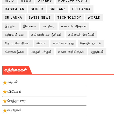
INDIA
NEWS
OTHERS
POPULAR POSTS
RASIPALAN
SLIDER
SRI LANK
SRI LANKA
SRILANKA
SWISS NEWS
TECHNOLOGY
WORLD
இந்தியா
இலங்கை
கட்டுரை
கண்ணீர் அஞ்சலி
கதிரவன் உலா
கதிரவன் களஞ்சியம்
கவிதைத் தோட்டம்
சிறப்பு செய்திகள்
சினிமா
சுவிட்சர்லாந்து
தொழில்நுட்பம்
நினைவஞ்சலி
பலதும் பத்தும்
மரண அறிவித்தல்
ஜோதிடம்
சஞ்சிகைகள்
உதயன்
வீரகேசரி
செந்தாமரை
ஈழநேசன்