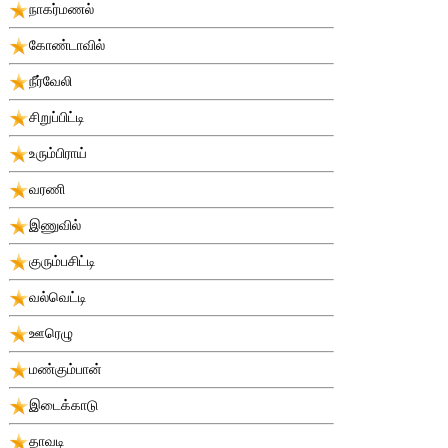
நாகர்மணல்
கோண்டாவில்
நீர்வேலி
சிறுப்பிட்டி
உரும்பிராய்
வரணி
இணுவில்
குரும்பசிட்டி
வல்வெட்டி
ஊரெழு
மண்கும்பான்
இடைக்காடு
தாவடி