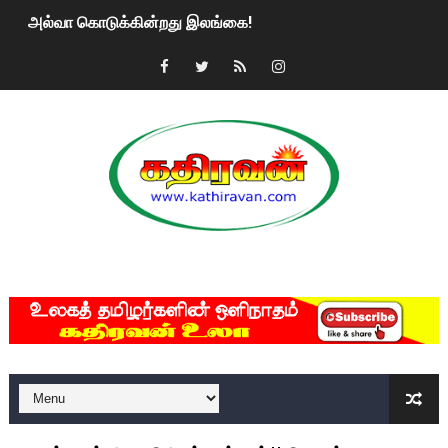
அல்வா கொடுக்கின்றது இலங்கை!
2ஆம் நாள் உக்ரைன் யுத்தம்!! எங்களைத் தனிமையில் விட்டுவிட்டுன
கதிரவன் வாசகர்களுக்கு இனிய பொங்கல் புத்தாண்டு நல்வாழ்த்
மகிந்த ராஜபக்சே பதவி விலக திட்டம்?
ரவுடி பேபிக்கு நடந்த தரமான சம்பவம்.. ஆபாச வீடியோக்களால் வ
காணாமல் போகும் பிள்ளையார்கள்!
MKRdezign
குண்டை தூக்கிப்போட்ட ஆய்வு…. இந்தியாவின் “கோவிஷீல்டு” தடுப
யாழில் தமிழின தலைவர் பிரபாகரனின் பிறந்தநாளை கொண்டாடிய
ஏர்போர்ட்டில் உதைத்த நபர் யார், என்ன நடந்தது?: உண்மையை ச
சீனா இலங்கையிடம் 8 மில்லியன் அமெரிக்க டொலர் நட்டஈடு கோர