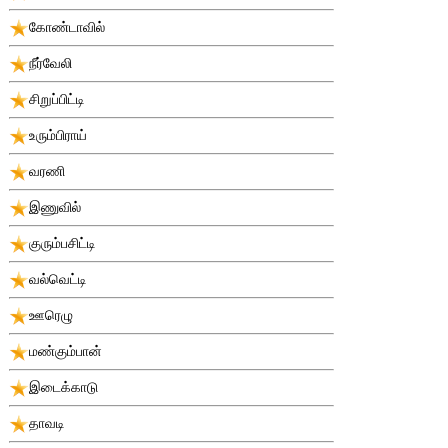
கோண்டாவில்
நீர்வேலி
சிறுப்பிட்டி
உரும்பிராய்
வரணி
இணுவில்
குரும்பசிட்டி
வல்வெட்டி
ஊரெழு
மண்கும்பான்
இடைக்காடு
தாவடி