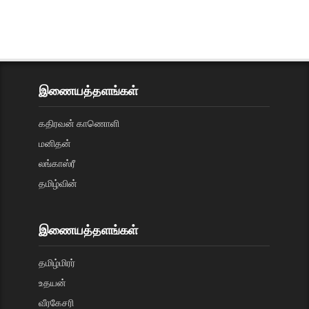
இணையத்தளங்கள்
கதிரவன் காணொளி
மனிதன்
லங்காஸ்ரீ
தமிழ்வின்
இணையத்தளங்கள்
தமிழ்மிரர்
உதயன்
வீரகேசரி