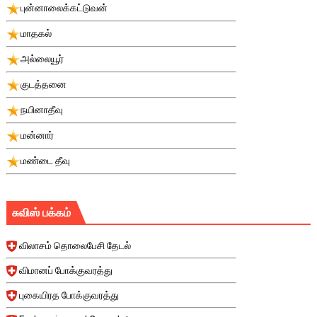
புன்னாலைக்கட்டுவன்
மாதகல்
அல்லையூர்
குடத்தனை
நயினாதீவு
மன்னார்
மண்டை தீவு
சுவிஸ் பக்கம்
விலாசம் தொலைபேசி தேடல்
விமானப் போக்குவரத்து
புகையிரத போக்குவரத்து