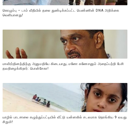
கொழும்பு – டாம் வீதியில் தலை துண்டிக்கப்பட்ட பெண்ணின் DNA அறிக்கை
வௌியானது!
மாவீரர்தினத்திற்கு அனுமதியே கிடையாது; மனோ கணேசனும் அதைப்பற்றி பேசி
தவறிழைக்கிறார்: பொன்சேகா!
யாழில் பாடசாலை கழுத்துப்பட்டியில் வீட்டு யன்னலில் சடலமாக தொங்கிய 9 வயது
சிறுமி!