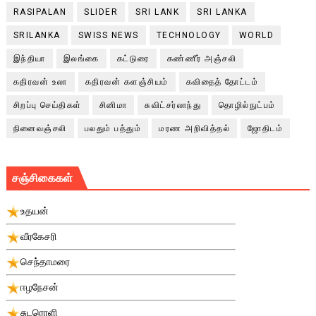
RASIPALAN
SLIDER
SRI LANK
SRI LANKA
SRILANKA
SWISS NEWS
TECHNOLOGY
WORLD
இந்தியா
இலங்கை
கட்டுரை
கண்ணீர் அஞ்சலி
கதிரவன் உலா
கதிரவன் களஞ்சியம்
கவிதைத் தோட்டம்
சிறப்பு செய்திகள்
சினிமா
சுவிட்சர்லாந்து
தொழில்நுட்பம்
நினைவஞ்சலி
பலதும் பத்தும்
மரண அறிவித்தல்
ஜோதிடம்
சஞ்சிகைகள்
உதயன்
வீரகேசரி
செந்தாமரை
ஈழநேசன்
சுடரொளி