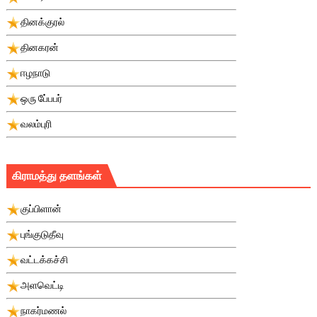
தினக்குரல்
தினகரன்
ஈழநாடு
ஒரு பே்பபர்
வலம்புரி
கிராமத்து தளங்கள்
குப்பிளான்
புங்குடுதீவு
வட்டக்கச்சி
அளவெட்டி
நாகர்மணல்