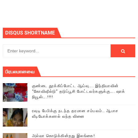
DISQUS SHORTNAME
பிரபலமானவை
குண்டை தூக்கிப்போட்ட ஆய்வு…. இந்தியாவின்
“கோவிஷீல்டு” தடுப்பூசி போட்டவர்களுக்கு…. ஷாக்
நியூஸ்….!!!!
ரவுடி பேபிக்கு நடந்த தரமான சம்பவம்.. ஆபாச
வீடியோக்களால் வந்த வினை
அல்வா கொடுக்கின்றது இலங்கை!