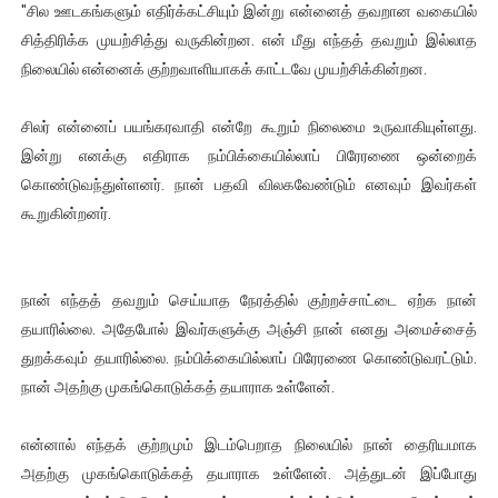
"சில ஊடகங்களும் எதிர்க்கட்சியும் இன்று என்னைத் தவறான வகையில்
ஐ.நா முன்றலில் சீரற்ற காலநிலையிலும் தமிழின அழிப்பிற்கு நீதி க
சித்திரிக்க முயற்சித்து வருகின்றன. என் மீது எந்தத் தவறும் இல்லாத
நிலையில் என்னைக் குற்றவாளியாகக் காட்டவே முயற்சிக்கின்றன.
இளையராஜா – கமல் அவசர சந்திப்பு (படங்கள், விடியோ)
சிலர் என்னைப் பயங்கரவாதி என்றே கூறும் நிலைமை உருவாகியுள்ளது.
ஜனாதிபதி ஐக்கிய நாடுகளின் பொதுச் சபை கூட்டத்தில் இன்று 
இன்று எனக்கு எதிராக நம்பிக்கையில்லாப் பிரேரணை ஒன்றைக்
32 CM விநோத கன்றுக்குட்டி! (வீடியோ)
கொண்டுவந்துள்ளனர். நான் பதவி விலகவேண்டும் எனவும் இவர்கள்
கூறுகின்றனர்.
வலிமை தான் அஜித் திரைப்பயணத்திலே அதிக காலெக்ஷன் செய்த த
நான் எந்தத் தவறும் செய்யாத நேரத்தில் குற்றச்சாட்டை ஏற்க நான்
தயாரில்லை. அதேபோல் இவர்களுக்கு அஞ்சி நான் எனது அமைச்சைத்
துறக்கவும் தயாரில்லை. நம்பிக்கையில்லாப் பிரேரணை கொண்டுவரட்டும்.
நான் அதற்கு முகங்கொடுக்கத் தயாராக உள்ளேன்.
என்னால் எந்தக் குற்றமும் இடம்பெறாத நிலையில் நான் தைரியமாக
அதற்கு முகங்கொடுக்கத் தயாராக உள்ளேன். அத்துடன் இப்போது