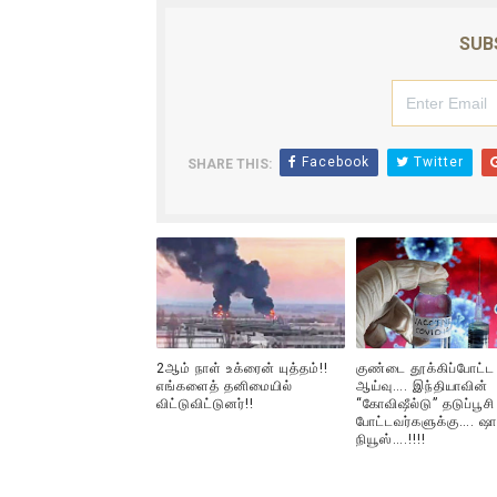
ஐ.நா முன்றலில் சீரற்ற காலநிலைய
SUB
இளையராஜா – கமல் அவசர சந்திப
ஜனாதிபதி ஐக்கிய நாடுகளின் ப
Facebook
Twitter
SHARE THIS:
32 CM விநோத கன்றுக்குட்டி! (
வலிமை தான் அஜித் திரைப்பயணத
2ஆம் நாள் உக்ரைன் யுத்தம்!!
குண்டை தூக்கிப்போட்ட
எங்களைத் தனிமையில்
ஆய்வு…. இந்தியாவின்
விட்டுவிட்டுனர்!!
“கோவிஷீல்டு” தடுப்பூசி
போட்டவர்களுக்கு…. ஷா
நியூஸ்….!!!!