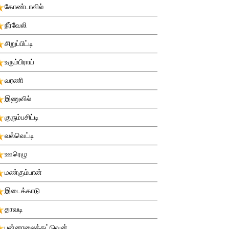
கோண்டாவில்
நீர்வேலி
சிறுப்பிட்டி
உரும்பிராய்
வரணி
இணுவில்
குரும்பசிட்டி
வல்வெட்டி
ஊரெழு
மண்கும்பான்
இடைக்காடு
தாவடி
புன்னாலைக்கட்டுவன்