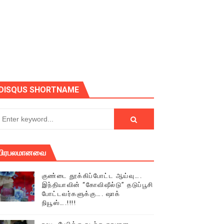
ோடு அழைக்கின்றோம்.
DISQUS SHORTNAME
பிரபலமானவை
குண்டை தூக்கிப்போட்ட ஆய்வு….
இந்தியாவின் “கோவிஷீல்டு” தடுப்பூசி
போட்டவர்களுக்கு…. ஷாக்
நியூஸ்….!!!!
் (செய்தியும்,படங்களும்..)