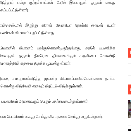
ிடுத்தார் என்ற குற்றச்சாட்டின் பேரில் இளைஞன் ஒருவர் கைது
பெறும் கண்டனப் போராட்டத்திற்கு கலந்துகொள்ளுமாறு அன்புரிமைய
ெய்யப்பட்டுள்ளார்.
் படித்த மாணவர்கள் தொடர்பில் நாடாளுமன்றத்தில் பகிரங்க கேள்வி
ான்செஸ்டரில் இருந்து கிரான் கேனரியா நோக்கி ரையன் எயார்
யணிகள் விமானம் புறப்பட்டுள்ளது.
யில் இலங்கைத் தமிழ் குடும்பம்!! நடந்தது என்ன
 : ரஜினிக்காக இலங்கை பாடலாசிரியர் வெளியிட்ட...
டுவானில் விமானம் பறந்துகொண்டிருந்தபோது, அதில் பயணித்த
ளைஞன் ஒருவர் திடீரென தீயணைக்கும் கருவியை கொண்டு
ரிழப்பு - கொதித்தெழுந்த பிரதேசவாசிகள்!
ிமானத்தின் கதவை திறக்க முயன்றுள்ளார்.
 கூடிய இடங்கள்...
வரை சமாதானப்படுத்த முயன்ற விமானப்பணிப்பெண்ணை தாக்க
ை செய்த முதியவருக்கு வழங்கப்பட்ட தண்டனை
்றுவிடுவேன் எனவும் மிரட்டல் விடுத்துள்ளார்.
ொலை!
ருந்த பயணிகள் அனைவரும் பெரும் பதற்றமடைந்துள்ளனர்.
்துள்ள அதிரடி உத்தரவு!
ஞனை பொலிஸார் கைது செய்து விசாரணை செய்து வருகின்றனர்.
், கேணல் சங்கர் ஆகியோரின் நினைவெழுச்சி நாள் - 26.09.2021 சுவிஸ