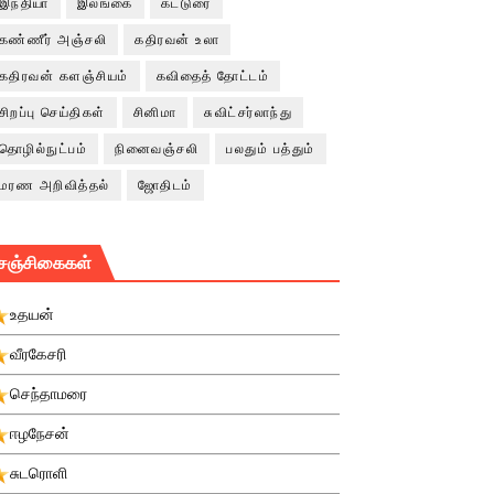
இந்தியா
இலங்கை
கட்டுரை
கண்ணீர் அஞ்சலி
கதிரவன் உலா
கதிரவன் களஞ்சியம்
கவிதைத் தோட்டம்
சிறப்பு செய்திகள்
சினிமா
சுவிட்சர்லாந்து
தொழில்நுட்பம்
நினைவஞ்சலி
பலதும் பத்தும்
மரண அறிவித்தல்
ஜோதிடம்
சஞ்சிகைகள்
உதயன்
வீரகேசரி
செந்தாமரை
ஈழநேசன்
சுடரொளி