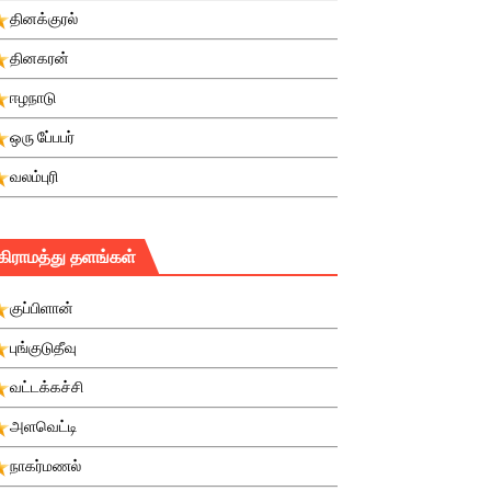
தினக்குரல்
தினகரன்
ஈழநாடு
ஒரு பே்பபர்
வலம்புரி
கிராமத்து தளங்கள்
குப்பிளான்
புங்குடுதீவு
வட்டக்கச்சி
அளவெட்டி
நாகர்மணல்