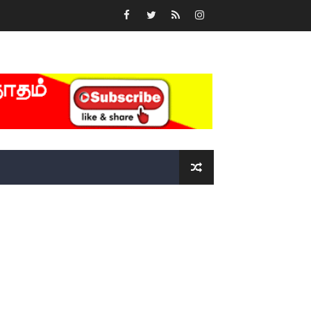
்….!!!!