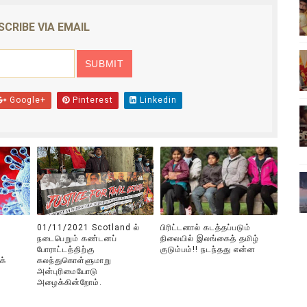
ிலும் தமிழின அழிப்பிற்கு நீதி கேட்டு நடைபெற்ற கவனயீர்ப்புப் போராட்
SCRIBE VIA EMAIL
்பு (படங்கள், விடியோ)
ொதுச் சபை கூட்டத்தில் இன்று உரை
Google+
Pinterest
Linkedin
வீடியோ)
்திலே அதிக காலெக்ஷன் செய்த திரைப்படம் ! எங்கு தெரியுமா?
01/11/2021 Scotland ல்
பிரிட்டனால் கடத்தப்படும்
நடைபெறும் கண்டனப்
நிலையில் இலங்கைத் தமிழ்
போராட்டத்திற்கு
குடும்பம்!! நடந்தது என்ன
க்
கலந்துகொள்ளுமாறு
அன்புரிமையோடு
அழைக்கின்றோம்.