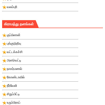
வலம்புரி
கிராமத்து தளங்கள்
குப்பிளான்
புங்குடுதீவு
வட்டக்கச்சி
அளவெட்டி
நாகர்மணல்
கோண்டாவில்
நீர்வேலி
சிறுப்பிட்டி
உரும்பிராய்