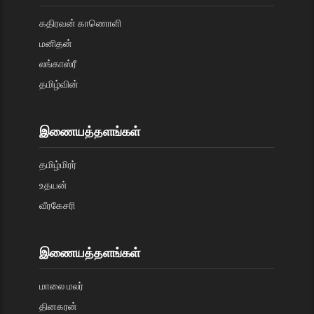
கதிரவன் காணொளி
மனிதன்
லங்காஸ்ரீ
தமிழ்வின்
இணையத்தளங்கள்
தமிழ்மிரர்
உதயன்
வீரகேசரி
இணையத்தளங்கள்
மாலை மலர்
தினகரன்