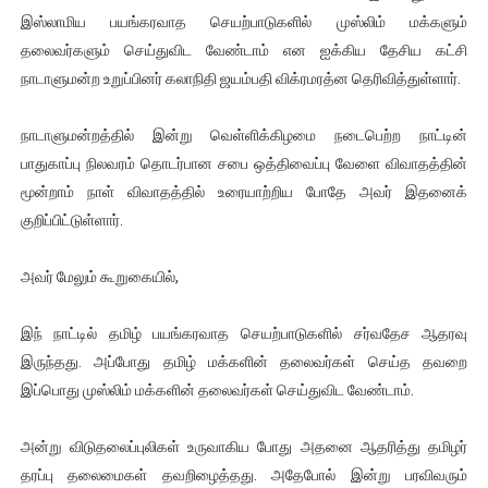
இஸ்லாமிய பயங்கரவாத செயற்பாடுகளில் முஸ்லிம் மக்களும்
ஐ.நா முன்றலில் சீரற்ற காலநிலையிலும் தமிழின அழிப்பிற்கு நீதி க
தலைவர்களும் செய்துவிட வேண்டாம் என ஐக்கிய தேசிய கட்சி
இளையராஜா – கமல் அவசர சந்திப்பு (படங்கள், விடியோ)
நாடாளுமன்ற உறுப்பினர் கலாநிதி ஜயம்பதி விக்ரமரத்ன தெரிவித்துள்ளார்.
ஜனாதிபதி ஐக்கிய நாடுகளின் பொதுச் சபை கூட்டத்தில் இன்று 
நாடாளுமன்றத்தில் இன்று வெள்ளிக்கிழமை நடைபெற்ற நாட்டின்
பாதுகாப்பு நிலவரம் தொடர்பான சபை ஒத்திவைப்பு வேளை விவாதத்தின்
32 CM விநோத கன்றுக்குட்டி! (வீடியோ)
மூன்றாம் நாள் விவாதத்தில் உரையாற்றிய போதே அவர் இதனைக்
குறிப்பிட்டுள்ளார்.
வலிமை தான் அஜித் திரைப்பயணத்திலே அதிக காலெக்ஷன் செய்த த
அவர் மேலும் கூறுகையில்,
இந் நாட்டில் தமிழ் பயங்கரவாத செயற்பாடுகளில் சர்வதேச ஆதரவு
இருந்தது. அப்போது தமிழ் மக்களின் தலைவர்கள் செய்த தவறை
இப்பொது முஸ்லிம் மக்களின் தலைவர்கள் செய்துவிட வேண்டாம்.
அன்று விடுதலைப்புலிகள் உருவாகிய போது அதனை ஆதரித்து தமிழர்
தரப்பு தலைமைகள் தவறிழைத்தது. அதேபோல் இன்று பரவிவரும்