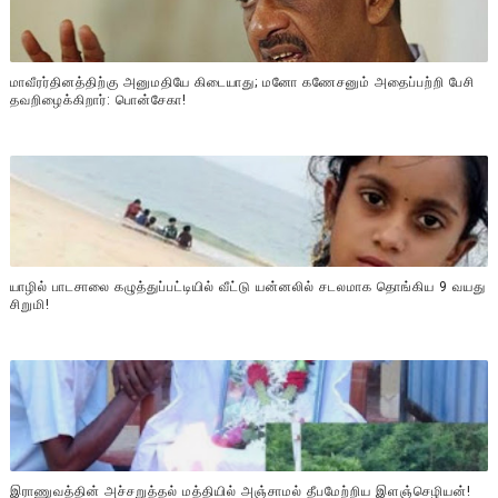
மாவீரர்தினத்திற்கு அனுமதியே கிடையாது; மனோ கணேசனும் அதைப்பற்றி பேசி
தவறிழைக்கிறார்: பொன்சேகா!
யாழில் பாடசாலை கழுத்துப்பட்டியில் வீட்டு யன்னலில் சடலமாக தொங்கிய 9 வயது
சிறுமி!
இராணுவத்தின் அச்சறுத்தல் மத்தியில் அஞ்சாமல் தீபமேற்றிய இளஞ்செழியன்!