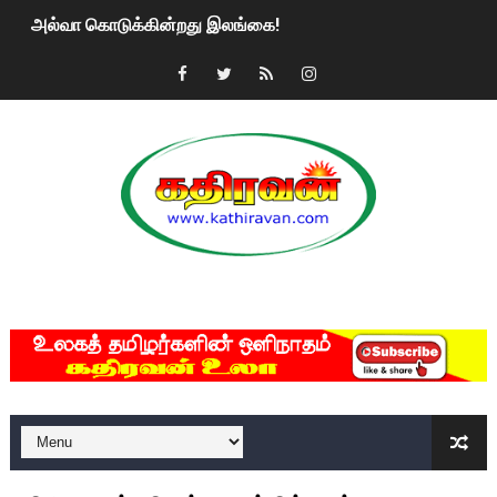
அல்வா கொடுக்கின்றது இலங்கை!
2ஆம் நாள் உக்ரைன் யுத்தம்!! எங்களைத் தனிமையில் விட்டுவிட்டுன
கதிரவன் வாசகர்களுக்கு இனிய பொங்கல் புத்தாண்டு நல்வாழ்த்
மகிந்த ராஜபக்சே பதவி விலக திட்டம்?
ரவுடி பேபிக்கு நடந்த தரமான சம்பவம்.. ஆபாச வீடியோக்களால் வ
காணாமல் போகும் பிள்ளையார்கள்!
MKRdezign
குண்டை தூக்கிப்போட்ட ஆய்வு…. இந்தியாவின் “கோவிஷீல்டு” தடுப
யாழில் தமிழின தலைவர் பிரபாகரனின் பிறந்தநாளை கொண்டாடிய
ஏர்போர்ட்டில் உதைத்த நபர் யார், என்ன நடந்தது?: உண்மையை ச
சீனா இலங்கையிடம் 8 மில்லியன் அமெரிக்க டொலர் நட்டஈடு கோர