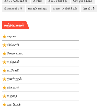
சிறப்பு செய்திகள்
சினிமா
சுவிட்சர்லாந்து
தொழில்நுட்பம்
நினைவஞ்சலி
பலதும் பத்தும்
மரண அறிவித்தல்
ஜோதிடம்
சஞ்சிகைகள்
உதயன்
வீரகேசரி
செந்தாமரை
ஈழநேசன்
சுடரொளி
தினக்குரல்
தினகரன்
ஈழநாடு
ஒரு பே்பபர்