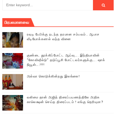
பிரபலமானவை
ரவுடி பேபிக்கு நடந்த தரமான சம்பவம்.. ஆபாச
வீடியோக்களால் வந்த வினை
குண்டை தூக்கிப்போட்ட ஆய்வு…. இந்தியாவின்
“கோவிஷீல்டு” தடுப்பூசி போட்டவர்களுக்கு…. ஷாக்
நியூஸ்….!!!!
அல்வா கொடுக்கின்றது இலங்கை!
வலிமை தான் அஜித் திரைப்பயணத்திலே அதிக
காலெக்ஷன் செய்த திரைப்படம் ! எங்கு தெரியுமா?