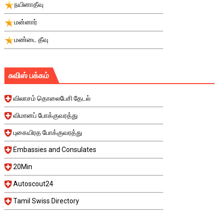
நயினாதீவு
மன்னார்
மண்டை தீவு
சுவிஸ் பக்கம்
விலாசம் தொலைபேசி தேடல்
விமானப் போக்குவரத்து
புகையிரத போக்குவரத்து
Embassies and Consulates
20Min
Autoscout24
Tamil Swiss Directory