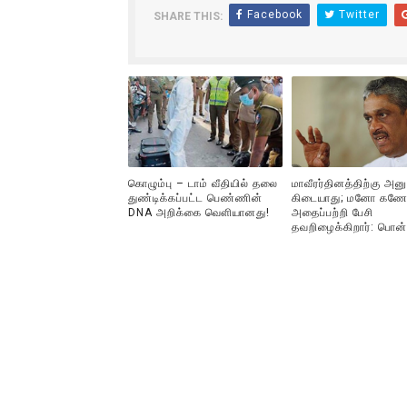
Facebook
Twitter
SHARE THIS:
ஐ.நா முன்றலில் சீரற்ற காலநிலைய
இளையராஜா – கமல் அவசர சந்திப
ஜனாதிபதி ஐக்கிய நாடுகளின் ப
32 CM விநோத கன்றுக்குட்டி! (
கொழும்பு – டாம் வீதியில் தலை
மாவீரர்தினத்திற்கு அன
வலிமை தான் அஜித் திரைப்பயணத
துண்டிக்கப்பட்ட பெண்ணின்
கிடையாது; மனோ கணே
DNA அறிக்கை வௌியானது!
அதைப்பற்றி பேசி
தவறிழைக்கிறார்: பொன