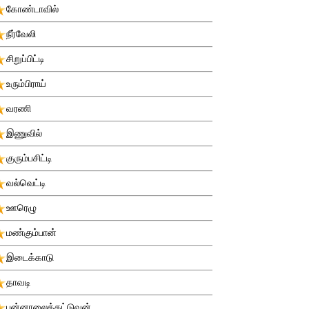
கோண்டாவில்
நீர்வேலி
சிறுப்பிட்டி
உரும்பிராய்
வரணி
இணுவில்
குரும்பசிட்டி
வல்வெட்டி
ஊரெழு
மண்கும்பான்
இடைக்காடு
தாவடி
புன்னாலைக்கட்டுவன்