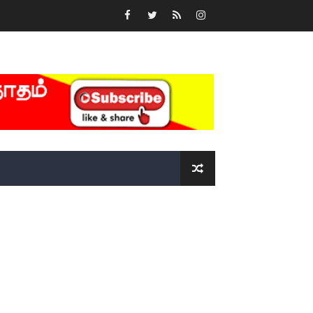
்….!!!!