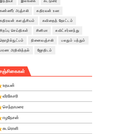
இந்தியா
இலங்கை
கட்டுரை
கண்ணீர் அஞ்சலி
கதிரவன் உலா
கதிரவன் களஞ்சியம்
கவிதைத் தோட்டம்
சிறப்பு செய்திகள்
சினிமா
சுவிட்சர்லாந்து
தொழில்நுட்பம்
நினைவஞ்சலி
பலதும் பத்தும்
மரண அறிவித்தல்
ஜோதிடம்
சஞ்சிகைகள்
உதயன்
வீரகேசரி
செந்தாமரை
ஈழநேசன்
சுடரொளி