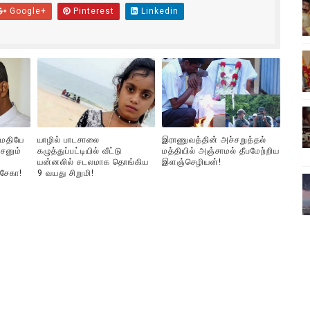
Google+
Pinterest
Linkedin
ிலும் தமிழின அழிப்பிற்கு நீதி கேட்டு நடைபெற்ற கவனயீர்ப்புப் போராட்
்பு (படங்கள், விடியோ)
ொதுச் சபை கூட்டத்தில் இன்று உரை
வீடியோ)
ுமதியே
யாழில் பாடசாலை
இராணுவத்தின் அச்சறுத்தல்
்திலே அதிக காலெக்ஷன் செய்த திரைப்படம் ! எங்கு தெரியுமா?
சனும்
கழுத்துப்பட்டியில் வீட்டு
மத்தியில் அஞ்சாமல் தீபமேற்றிய
யன்னலில் சடலமாக தொங்கிய
இளஞ்செழியன்!
்சேகா!
9 வயது சிறுமி!