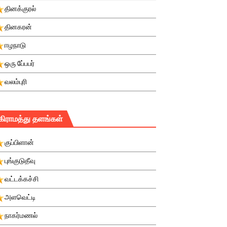
தினக்குரல்
தினகரன்
ஈழநாடு
ஒரு பே்பபர்
வலம்புரி
கிராமத்து தளங்கள்
குப்பிளான்
புங்குடுதீவு
வட்டக்கச்சி
அளவெட்டி
நாகர்மணல்