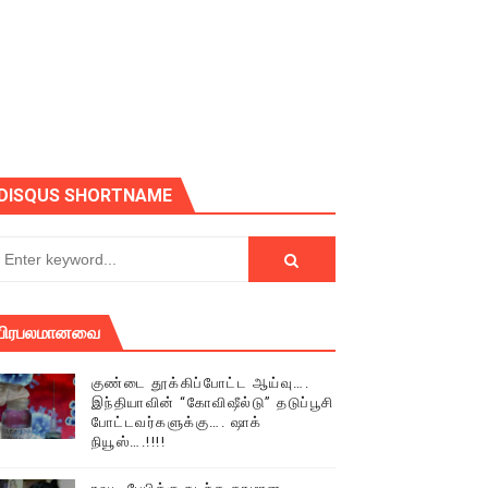
ோடு அழைக்கின்றோம்.
DISQUS SHORTNAME
பிரபலமானவை
குண்டை தூக்கிப்போட்ட ஆய்வு….
இந்தியாவின் “கோவிஷீல்டு” தடுப்பூசி
போட்டவர்களுக்கு…. ஷாக்
நியூஸ்….!!!!
் (செய்தியும்,படங்களும்..)