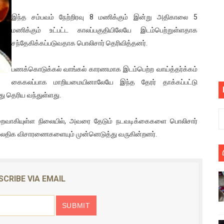
பெறும் கண்டனப் போராட்டத்திற்கு கலந்துகொள்ளுமாறு அன்புரிமைய
இந்த சம்பவம் நேற்றிரவு 8 மணிக்கும் இன்று அதிகாலை 5
மணிக்கும் உட்பட்ட காலப்பகுதியிலேயே இடம்பெற்றுள்ளதாக
் படித்த மாணவர்கள் தொடர்பில் நாடாளுமன்றத்தில் பகிரங்க கேள்வி
சந்தேகிக்கப்படுவதாக பொலிசார் தெரிவித்தனர்.
யில் இலங்கைத் தமிழ் குடும்பம்!! நடந்தது என்ன
பணக்கொடுக்கல் வாங்கல் காரணமாக இடம்பெற்ற வாய்த்தர்க்கம்
 : ரஜினிக்காக இலங்கை பாடலாசிரியர் வெளியிட்ட...
கைகலப்பாக மாறியமையினாலேயே இந்த தேரர் தாக்கப்பட்டு
 தெரிய வந்துள்ளது.
ரிழப்பு - கொதித்தெழுந்த பிரதேசவாசிகள்!
வாகியுள்ள நிலையில், அவரை தேடும் நடவடிக்கைகளை பொலிசார்
 கூடிய இடங்கள்...
ேலதிக விசாரணைகளையும் முன்னெடுத்து வருகின்றனர்.
ை செய்த முதியவருக்கு வழங்கப்பட்ட தண்டனை
ொலை!
SCRIBE VIA EMAIL
்துள்ள அதிரடி உத்தரவு!
், கேணல் சங்கர் ஆகியோரின் நினைவெழுச்சி நாள் - 26.09.2021 சுவிஸ